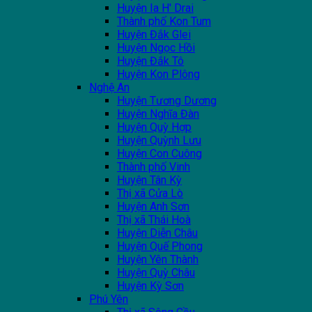
Huyện Ia H' Drai
Thành phố Kon Tum
Huyện Đắk Glei
Huyện Ngọc Hồi
Huyện Đắk Tô
Huyện Kon Plông
Nghệ An
Huyện Tương Dương
Huyện Nghĩa Đàn
Huyện Quỳ Hợp
Huyện Quỳnh Lưu
Huyện Con Cuông
Thành phố Vinh
Huyện Tân Kỳ
Thị xã Cửa Lò
Huyện Anh Sơn
Thị xã Thái Hoà
Huyện Diễn Châu
Huyện Quế Phong
Huyện Yên Thành
Huyện Quỳ Châu
Huyện Kỳ Sơn
Phú Yên