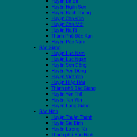
Huyện Ba Bể
Huyện Ngân Sơn
Huyện Bạch Thông
Huyện Chợ Đồn
Huyện Chợ Mới
Huyện Na Rì
Thành Phố Bắc Kạn
Huyện Pác Nặm
Bắc Giang
Huyện Lục Nam
Huyện Lục Ngạn
Huyện Sơn Động
Huyện Yên Dũng
Huyện Việt Yên
Huyện Hiệp Hòa
Thành phố Bắc Giang
Huyện Yên Thế
Huyện Tân Yên
Huyện Lạng Giang
Bắc Ninh
Huyện Thuận Thành
Huyện Gia Bình
Huyện Lương Tài
Thành phố Bắc Ninh