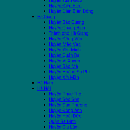
Huyện Tuần Giáo
Huyện Điện Biên
Huyện Điện Biên Đông
Hà Giang
Huyện Bắc Quang
Huyện Quang Bình
Thành phố Hà Giang
Huyện Đồng Văn
Huyện Mèo Vạc
Huyện Yên Minh
Huyện Quản Bạ
Huyện Vị Xuyên
Huyện Bắc Mê
Huyện Hoàng Su Phì
Huyện Xín Mần
Hà Nam
Hà Nội
Huyện Phúc Thọ
Huyện Sóc Sơn
Huyện Đan Phượng
Huyện Đông Anh
Huyện Hoài Đức
Quận Ba Đình
Huyện Gia Lâm