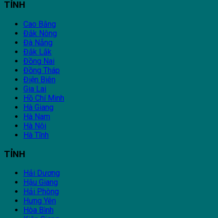
TỈNH
Cao Bằng
Đắk Nông
Đà Nẵng
Đắk Lắk
Đồng Nai
Đồng Tháp
Điện Biên
Gia Lai
Hồ Chí Minh
Hà Giang
Hà Nam
Hà Nội
Hà Tĩnh
TỈNH
Hải Dương
Hậu Giang
Hải Phòng
Hưng Yên
Hòa Bình