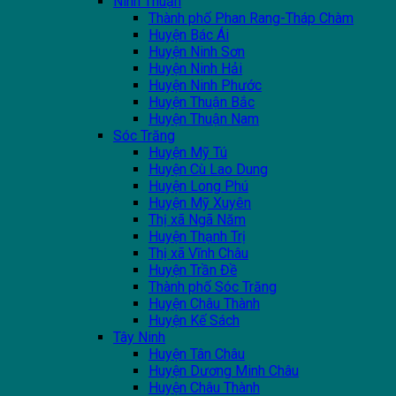
Ninh Thuận
Thành phố Phan Rang-Tháp Chàm
Huyện Bác Ái
Huyện Ninh Sơn
Huyện Ninh Hải
Huyện Ninh Phước
Huyện Thuận Bắc
Huyện Thuận Nam
Sóc Trăng
Huyện Mỹ Tú
Huyện Cù Lao Dung
Huyện Long Phú
Huyện Mỹ Xuyên
Thị xã Ngã Năm
Huyện Thạnh Trị
Thị xã Vĩnh Châu
Huyện Trần Đề
Thành phố Sóc Trăng
Huyện Châu Thành
Huyện Kế Sách
Tây Ninh
Huyện Tân Châu
Huyện Dương Minh Châu
Huyện Châu Thành