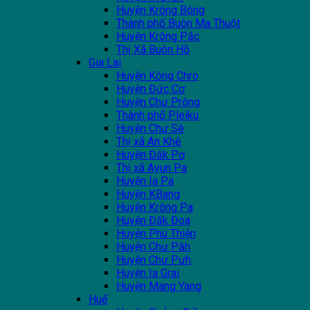
Huyện Krông Bông
Thành phố Buôn Ma Thuột
Huyện Krông Pắc
Thị Xã Buôn Hồ
Gia Lai
Huyện Kông Chro
Huyện Đức Cơ
Huyện Chư Prông
Thành phố Pleiku
Huyện Chư Sê
Thị xã An Khê
Huyện Đăk Pơ
Thị xã Ayun Pa
Huyện Ia Pa
Huyện KBang
Huyện Krông Pa
Huyện Đăk Đoa
Huyện Phú Thiện
Huyện Chư Păh
Huyện Chư Pưh
Huyện Ia Grai
Huyện Mang Yang
Huế