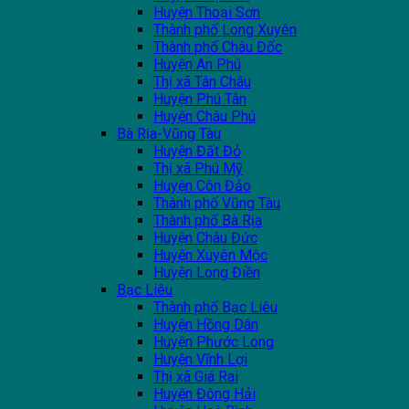
Huyện Thoại Sơn
Thành phố Long Xuyên
Thành phố Châu Đốc
Huyện An Phú
Thị xã Tân Châu
Huyện Phú Tân
Huyện Châu Phú
Bà Rịa-Vũng Tàu
Huyện Đất Đỏ
Thị xã Phú Mỹ
Huyện Côn Đảo
Thành phố Vũng Tàu
Thành phố Bà Rịa
Huyện Châu Đức
Huyện Xuyên Mộc
Huyện Long Điền
Bạc Liêu
Thành phố Bạc Liêu
Huyện Hồng Dân
Huyện Phước Long
Huyện Vĩnh Lợi
Thị xã Giá Rai
Huyện Đông Hải