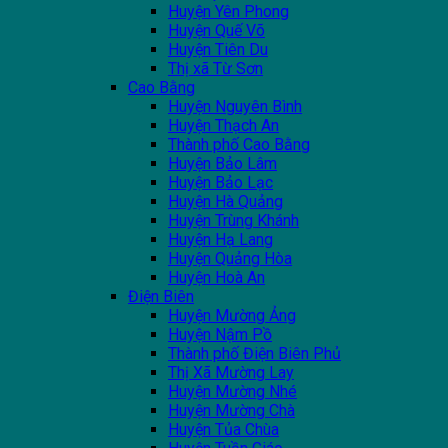
Huyện Yên Phong
Huyện Quế Võ
Huyện Tiên Du
Thị xã Từ Sơn
Cao Bằng
Huyện Nguyên Bình
Huyện Thạch An
Thành phố Cao Bằng
Huyện Bảo Lâm
Huyện Bảo Lạc
Huyện Hà Quảng
Huyện Trùng Khánh
Huyện Hạ Lang
Huyện Quảng Hòa
Huyện Hoà An
Điện Biên
Huyện Mường Ảng
Huyện Nậm Pồ
Thành phố Điện Biên Phủ
Thị Xã Mường Lay
Huyện Mường Nhé
Huyện Mường Chà
Huyện Tủa Chùa