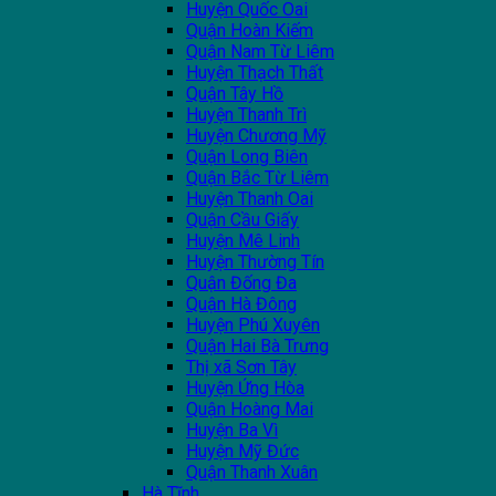
Huyện Quốc Oai
Quận Hoàn Kiếm
Quận Nam Từ Liêm
Huyện Thạch Thất
Quận Tây Hồ
Huyện Thanh Trì
Huyện Chương Mỹ
Quận Long Biên
Quận Bắc Từ Liêm
Huyện Thanh Oai
Quận Cầu Giấy
Huyện Mê Linh
Huyện Thường Tín
Quận Đống Đa
Quận Hà Đông
Huyện Phú Xuyên
Quận Hai Bà Trưng
Thị xã Sơn Tây
Huyện Ứng Hòa
Quận Hoàng Mai
Huyện Ba Vì
Huyện Mỹ Đức
Quận Thanh Xuân
Hà Tĩnh