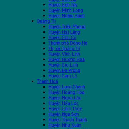
Huyện Sơn Tây
Huyện Minh Long
Huyện Nghĩa Hành
Quảng Trị
Huyện Triệu Phong
Huyện Hải Lăng
Huyện Cồn Cỏ
Thành phố Đông Hà
Thị xã Quảng Trị
Huyện Vĩnh Linh
Huyện Hướng Hóa
Huyện Gio Linh
Huyện Đa Krông
Huyện Cam Lộ
Thanh Hoá
Huyện Lang Chánh
Huyện Hoằng Hóa
Huyện Ngọc Lặc
Huyện Hậu Lộc
Huyện Cẩm Thủy
Huyện Nga Sơn
Huyện Thạch Thành
Huyện Như Xuân