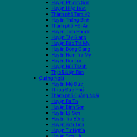
Huyện Phước Sơn
Huyện Hiệp Đức
Thành phố Tam Kỳ
Huyện Thăng Bình
Thành phố Hội An
Huyện Tiên Phước
Huyện Tây Giang
Huyện Bắc Trà My
Huyện Đông Giang
Huyện Nam Trà My
Huyện Đại Lộc
Huyện Núi Thành
Thị xã Điện Bàn
Quảng Ngãi
Huyện Mộ Đức
Thị xã Đức Phổ
Thành phố Quảng Ngãi
Huyện Ba Tơ
Huyện Bình Sơn
Huyện Lý Sơn
Huyện Trà Bồng
Huyện Sơn Tịnh
Huyện Tư Nghĩa
Huyện Sơn Hà