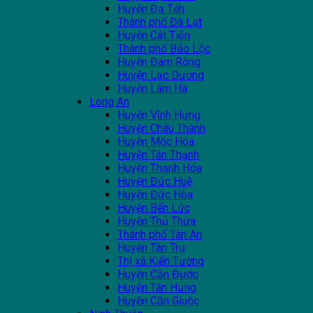
Huyện Đạ Tẻh
Thành phố Đà Lạt
Huyện Cát Tiên
Thành phố Bảo Lộc
Huyện Đam Rông
Huyện Lạc Dương
Huyện Lâm Hà
Long An
Huyện Vĩnh Hưng
Huyện Châu Thành
Huyện Mộc Hóa
Huyện Tân Thạnh
Huyện Thạnh Hóa
Huyện Đức Huệ
Huyện Đức Hòa
Huyện Bến Lức
Huyện Thủ Thừa
Thành phố Tân An
Huyện Tân Trụ
Thị xã Kiến Tường
Huyện Cần Đước
Huyện Tân Hưng
Huyện Cần Giuộc