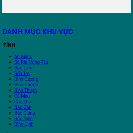
DANH MỤC KHU VỰC
TỈNH
An Giang
Bà Rịa-Vũng Tàu
Bạc Liêu
Bến Tre
Bình Dương
Bình Phước
Bình Thuận
Cà Mau
Cần Thơ
Bắc Cạn
Bắc Giang
Bắc Ninh
Bình Định