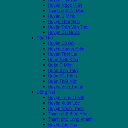
Huyện Ngọc Hiển
Thành phố Cà Mau
Huyện U Minh
Huyện Thới Bình
Huyện Trần Văn Thời
Huyện Cái Nước
Cần Thơ
Huyện Cờ Đỏ
Huyện Phong Điền
Huyện Thới Lai
Quận Ninh Kiều
Quận Ô Môn
Quận Bình Thuỷ
Quận Cái Răng
Quận Thốt Nốt
Huyện Vĩnh Thạnh
Đồng Nai
Huyện Long Thành
Huyện Xuân Lộc
Huyện Nhơn Trạch
Thành phố Biên Hòa
Thành phố Long Khánh
Huyện Tân Phú