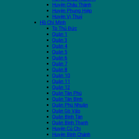
Huyện Châu Thành
Huyện Phụng Hiệp
Huyện Vị Thuỷ
Hồ Chí Minh
Tp Thủ Đức
Quận 1
Quận 3
Quận 4
Quận 5
Quận 6
Quận 7
Quận 8
Quận 10
Quận 11
Quận 12
Quận Tân Phú
Quận Tân Bình
Quận Phú Nhuận
Quận Gò Vấp
Quận Bình Tân
Quận Bình Thạnh
Huyện Củ Chi
Huyện Bình Chánh