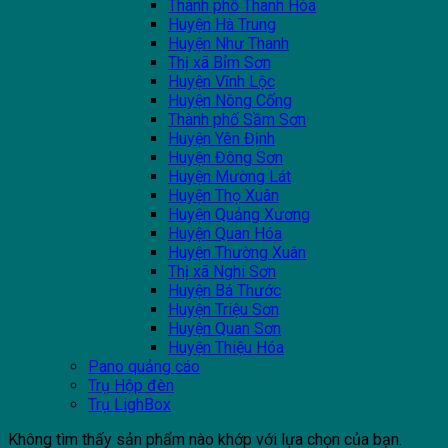
Thành phố Thanh Hóa
Huyện Hà Trung
Huyện Như Thanh
Thị xã Bỉm Sơn
Huyện Vĩnh Lộc
Huyện Nông Cống
Thành phố Sầm Sơn
Huyện Yên Định
Huyện Đông Sơn
Huyện Mường Lát
Huyện Thọ Xuân
Huyện Quảng Xương
Huyện Quan Hóa
Huyện Thường Xuân
Thị xã Nghi Sơn
Huyện Bá Thước
Huyện Triệu Sơn
Huyện Quan Sơn
Huyện Thiệu Hóa
Pano quảng cáo
Trụ Hộp đèn
Trụ LighBox
Không tìm thấy sản phẩm nào khớp với lựa chọn của bạn.