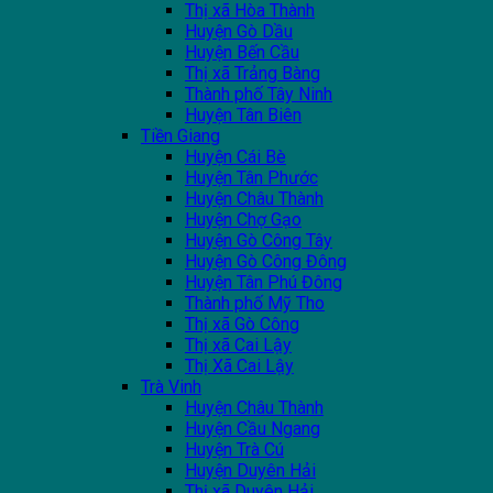
Thị xã Hòa Thành
Huyện Gò Dầu
Huyện Bến Cầu
Thị xã Trảng Bàng
Thành phố Tây Ninh
Huyện Tân Biên
Tiền Giang
Huyện Cái Bè
Huyện Tân Phước
Huyện Châu Thành
Huyện Chợ Gạo
Huyện Gò Công Tây
Huyện Gò Công Đông
Huyện Tân Phú Đông
Thành phố Mỹ Tho
Thị xã Gò Công
Thị xã Cai Lậy
Thị Xã Cai Lậy
Trà Vinh
Huyện Châu Thành
Huyện Cầu Ngang
Huyện Trà Cú
Huyện Duyên Hải
Thị xã Duyên Hải