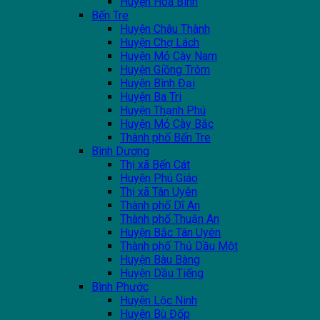
Huyện Hoà Bình
Bến Tre
Huyện Châu Thành
Huyện Chợ Lách
Huyện Mỏ Cày Nam
Huyện Giồng Trôm
Huyện Bình Đại
Huyện Ba Tri
Huyện Thạnh Phú
Huyện Mỏ Cày Bắc
Thành phố Bến Tre
Bình Dương
Thị xã Bến Cát
Huyện Phú Giáo
Thị xã Tân Uyên
Thành phố Dĩ An
Thành phố Thuận An
Huyện Bắc Tân Uyên
Thành phố Thủ Dầu Một
Huyện Bàu Bàng
Huyện Dầu Tiếng
Bình Phước
Huyện Lộc Ninh
Huyện Bù Đốp