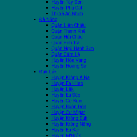
Huyện Tây Sơn
Huyện Phù Cát
Thị xã An Nhơn
Đà Nẵng
Quận Liên Chiểu
Quận Thanh Khê
Quận Hải Châu
Quận Sơn Trà
Quận Ngũ Hành Sơn
Quận Cẩm Lệ
Huyện Hòa Vang
Huyện Hoàng Sa
Đắk Lắk
Huyện Krông A Na
Huyện Ea H'leo
Huyện Lắk
Huyện Ea Súp
Huyện Cư Kuin
Huyện Buôn Đôn
Huyện Cư M'gar
Huyện Krông Búk
Huyện Krông Năng
Huyện Ea Kar
Huyện M'Đrắk