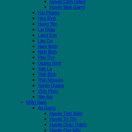
Huyện Cẩm Giàng
Huyện Bình Giang
Hải Phòng
Hòa Bình
Hưng Yên
Lai Châu
Lạng Sơn
Lào Cai
Nam Định
Ninh Bình
Phú Thọ
Quảng Ninh
Sơn La
Thái Bình
Thái Nguyên
Tuyên Quang
Vĩnh Phúc
Yên Bái
Miền Nam
An Giang
Huyện Tịnh Biên
Huyện Tri Tôn
Huyện Châu Thành
Huyện Chợ Mới