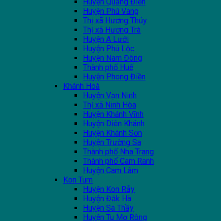
Huyện Quảng Điền
Huyện Phú Vang
Thị xã Hương Thủy
Thị xã Hương Trà
Huyện A Lưới
Huyện Phú Lộc
Huyện Nam Đông
Thành phố Huế
Huyện Phong Điền
Khánh Hoà
Huyện Vạn Ninh
Thị xã Ninh Hòa
Huyện Khánh Vĩnh
Huyện Diên Khánh
Huyện Khánh Sơn
Huyện Trường Sa
Thành phố Nha Trang
Thành phố Cam Ranh
Huyện Cam Lâm
Kon Tum
Huyện Kon Rẫy
Huyện Đắk Hà
Huyện Sa Thầy
Huyện Tu Mơ Rông