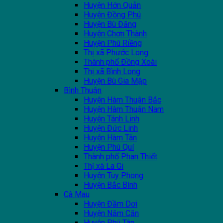
Huyện Hớn Quản
Huyện Đồng Phú
Huyện Bù Đăng
Huyện Chơn Thành
Huyện Phú Riềng
Thị xã Phước Long
Thành phố Đồng Xoài
Thị xã Bình Long
Huyện Bù Gia Mập
Bình Thuận
Huyện Hàm Thuận Bắc
Huyện Hàm Thuận Nam
Huyện Tánh Linh
Huyện Đức Linh
Huyện Hàm Tân
Huyện Phú Quí
Thành phố Phan Thiết
Thị xã La Gi
Huyện Tuy Phong
Huyện Bắc Bình
Cà Mau
Huyện Đầm Dơi
Huyện Năm Căn
Huyện Phú Tân