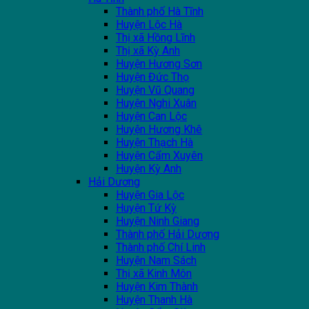
Thành phố Hà Tĩnh
Huyện Lộc Hà
Thị xã Hồng Lĩnh
Thị xã Kỳ Anh
Huyện Hương Sơn
Huyện Đức Thọ
Huyện Vũ Quang
Huyện Nghi Xuân
Huyện Can Lộc
Huyện Hương Khê
Huyện Thạch Hà
Huyện Cẩm Xuyên
Huyện Kỳ Anh
Hải Dương
Huyện Gia Lộc
Huyện Tứ Kỳ
Huyện Ninh Giang
Thành phố Hải Dương
Thành phố Chí Linh
Huyện Nam Sách
Thị xã Kinh Môn
Huyện Kim Thành
Huyện Thanh Hà