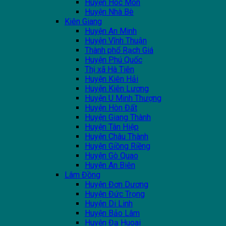
Huyện Hóc Môn
Huyện Nhà Bè
Kiên Giang
Huyện An Minh
Huyện Vĩnh Thuận
Thành phổ Rạch Giá
Huyện Phú Quốc
Thị xã Hà Tiên
Huyện Kiên Hải
Huyện Kiên Lương
Huyện U Minh Thượng
Huyện Hòn Đất
Huyện Giang Thành
Huyện Tân Hiệp
Huyện Châu Thành
Huyện Giồng Riềng
Huyện Gò Quao
Huyện An Biên
Lâm Đồng
Huyện Đơn Dương
Huyện Đức Trọng
Huyện Di Linh
Huyện Bảo Lâm
Huyện Đạ Huoai