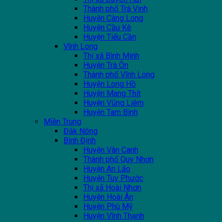
Thành phố Trà Vinh
Huyện Càng Long
Huyện Cầu Kè
Huyện Tiểu Cần
Vĩnh Long
Thị xã Bình Minh
Huyện Trà Ôn
Thành phố Vĩnh Long
Huyện Long Hồ
Huyện Mang Thít
Huyện Vũng Liêm
Huyện Tam Bình
Miền Trung
Đắk Nông
Bình Định
Huyện Vân Canh
Thành phố Quy Nhơn
Huyện An Lão
Huyện Tuy Phước
Thị xã Hoài Nhơn
Huyện Hoài Ân
Huyện Phù Mỹ
Huyện Vĩnh Thạnh