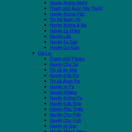
Huyện Krông Bông
Thành phố Buôn Ma Thuột
Huyện Krông Pắc
Thị Xã Buôn Hồ
Huyện Krông A Na
Huyện Ea H'leo
Huyện Lắk
Huyện Ea Súp
Huyện Cư Kuin
Gia Lai
Thành phố Pleiku
Huyện Chư Sê
Thị xã An Khê
Huyện Đăk Pơ
Thị xã Ayun Pa
Huyện Ia Pa
Huyện KBang
Huyện Krông Pa
Huyện Đăk Đoa
Huyện Phú Thiện
Huyện Chư Păh
Huyện Chư Pưh
Huyện Ia Grai
Huyện Mang Yang