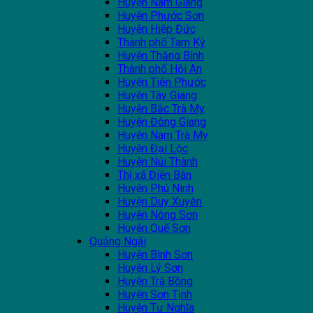
Huyện Nam Giang
Huyện Phước Sơn
Huyện Hiệp Đức
Thành phố Tam Kỳ
Huyện Thăng Bình
Thành phố Hội An
Huyện Tiên Phước
Huyện Tây Giang
Huyện Bắc Trà My
Huyện Đông Giang
Huyện Nam Trà My
Huyện Đại Lộc
Huyện Núi Thành
Thị xã Điện Bàn
Huyện Phú Ninh
Huyện Duy Xuyên
Huyện Nông Sơn
Huyện Quế Sơn
Quảng Ngãi
Huyện Bình Sơn
Huyện Lý Sơn
Huyện Trà Bồng
Huyện Sơn Tịnh
Huyện Tư Nghĩa