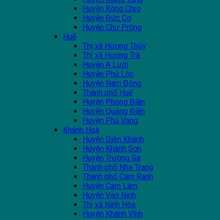
Huyện Kông Chro
Huyện Đức Cơ
Huyện Chư Prông
Huế
Thị xã Hương Thủy
Thị xã Hương Trà
Huyện A Lưới
Huyện Phú Lộc
Huyện Nam Đông
Thành phố Huế
Huyện Phong Điền
Huyện Quảng Điền
Huyện Phú Vang
Khánh Hoà
Huyện Diên Khánh
Huyện Khánh Sơn
Huyện Trường Sa
Thành phố Nha Trang
Thành phố Cam Ranh
Huyện Cam Lâm
Huyện Vạn Ninh
Thị xã Ninh Hòa
Huyện Khánh Vĩnh