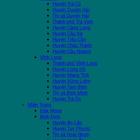
Huyện Trà Cú
Huyện Duyên Hải
Thị xã Duyên Hải
Thành phố Trà Vinh
Huyện Càng Long
Huyện Cầu Kè
Huyện Tiểu Cần
Huyện Châu Thành
Huyện Cầu Ngang
Vĩnh Long
Thành phố Vĩnh Long
Huyện Long Hồ
Huyện Mang Thít
Huyện Vũng Liêm
Huyện Tam Bình
Thị xã Bình Minh
Huyện Trà Ôn
Miền Trung
Đắk Nông
Bình Định
Huyện An Lão
Huyện Tuy Phước
Thị xã Hoài Nhơn