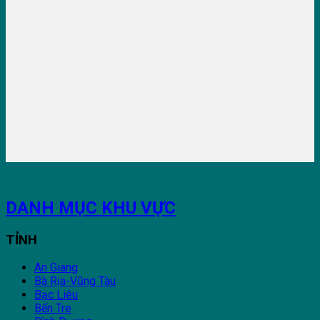
DANH MỤC KHU VỰC
TỈNH
An Giang
Bà Rịa-Vũng Tàu
Bạc Liêu
Bến Tre