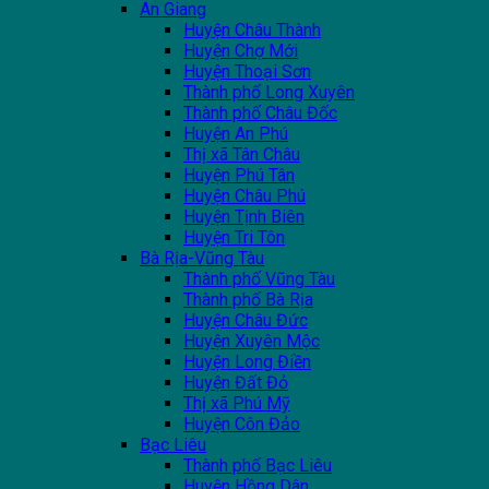
An Giang
Huyện Châu Thành
Huyện Chợ Mới
Huyện Thoại Sơn
Thành phố Long Xuyên
Thành phố Châu Đốc
Huyện An Phú
Thị xã Tân Châu
Huyện Phú Tân
Huyện Châu Phú
Huyện Tịnh Biên
Huyện Tri Tôn
Bà Rịa-Vũng Tàu
Thành phố Vũng Tàu
Thành phố Bà Rịa
Huyện Châu Đức
Huyện Xuyên Mộc
Huyện Long Điền
Huyện Đất Đỏ
Thị xã Phú Mỹ
Huyện Côn Đảo
Bạc Liêu
Thành phố Bạc Liêu
Huyện Hồng Dân