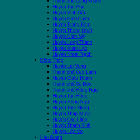
Thành phố Long Khánh
Huyện Tân Phú
Huyện Vĩnh Cửu
Huyện Định Quán
Huyện Trảng Bom
Huyện Thống Nhất
Huyện Cẩm Mỹ
Huyện Long Thành
Huyện Xuân Lộc
Huyện Nhơn Trạch
Đồng Tháp
Huyện Lai Vung
Thành phố Cao Lãnh
Huyện Châu Thành
Thành phố Sa Đéc
Thành phố Hồng Ngự
Huyện Tân Hồng
Huyện Hồng Ngự
Huyện Tam Nông
Huyện Tháp Mười
Huyện Cao Lãnh
Huyện Thanh Bình
Huyện Lấp Vò
Hậu Giang