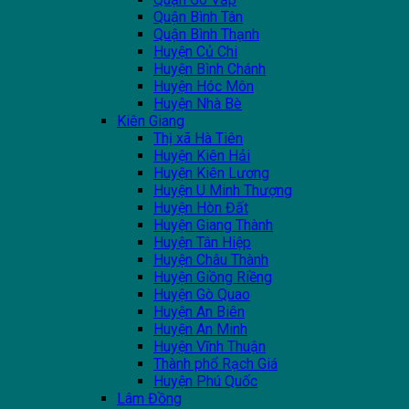
Quận Bình Tân
Quận Bình Thạnh
Huyện Củ Chi
Huyện Bình Chánh
Huyện Hóc Môn
Huyện Nhà Bè
Kiên Giang
Thị xã Hà Tiên
Huyện Kiên Hải
Huyện Kiên Lương
Huyện U Minh Thượng
Huyện Hòn Đất
Huyện Giang Thành
Huyện Tân Hiệp
Huyện Châu Thành
Huyện Giồng Riềng
Huyện Gò Quao
Huyện An Biên
Huyện An Minh
Huyện Vĩnh Thuận
Thành phổ Rạch Giá
Huyện Phú Quốc
Lâm Đồng