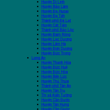
Huyện Di Linh
Huyện Bảo Lâm
Huyện Đạ Huoai
Huyện Đạ Tẻh
Thành phố Đà Lạt
Huyện Cát Tiên
Thành phố Bảo Lộc
Huyện Đam Rông
Huyện Lạc Dương
Huyện Lâm Hà
Huyện Đơn Dương
Huyện Đức Trọng
Long An
Huyện Thạnh Hóa
Huyện Đức Huệ
Huyện Đức Hòa
Huyện Bến Lức
Huyện Thủ Thừa
Thành phố Tân An
Huyện Tân Trụ
Thị xã Kiến Tường
Huyện Cần Đước
Huyện Tân Hưng
Huyện Cần Giuộc