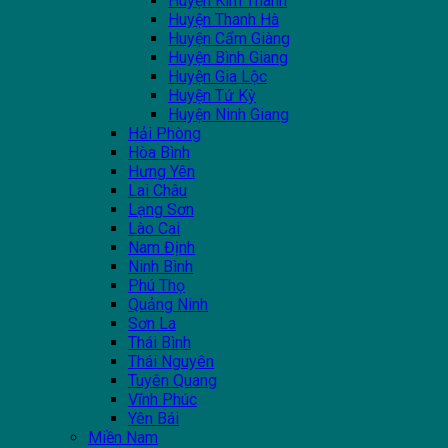
Huyện Kim Thành
Huyện Thanh Hà
Huyện Cẩm Giàng
Huyện Bình Giang
Huyện Gia Lộc
Huyện Tứ Kỳ
Huyện Ninh Giang
Hải Phòng
Hòa Bình
Hưng Yên
Lai Châu
Lạng Sơn
Lào Cai
Nam Định
Ninh Bình
Phú Thọ
Quảng Ninh
Sơn La
Thái Bình
Thái Nguyên
Tuyên Quang
Vĩnh Phúc
Yên Bái
Miền Nam