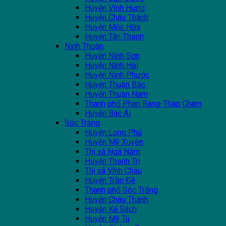
Huyện Vĩnh Hưng
Huyện Châu Thành
Huyện Mộc Hóa
Huyện Tân Thạnh
Ninh Thuận
Huyện Ninh Sơn
Huyện Ninh Hải
Huyện Ninh Phước
Huyện Thuận Bắc
Huyện Thuận Nam
Thành phố Phan Rang-Tháp Chàm
Huyện Bác Ái
Sóc Trăng
Huyện Long Phú
Huyện Mỹ Xuyên
Thị xã Ngã Năm
Huyện Thạnh Trị
Thị xã Vĩnh Châu
Huyện Trần Đề
Thành phố Sóc Trăng
Huyện Châu Thành
Huyện Kế Sách
Huyện Mỹ Tú