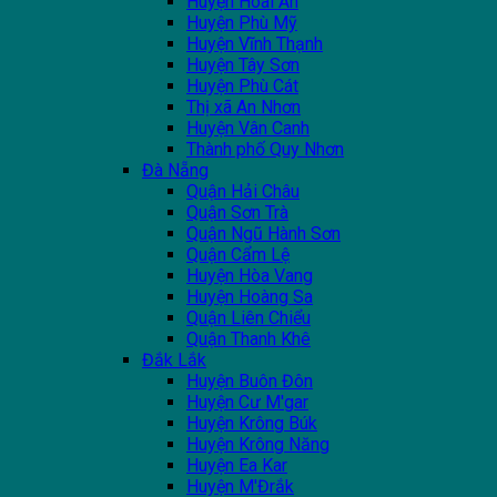
Huyện Hoài Ân
Huyện Phù Mỹ
Huyện Vĩnh Thạnh
Huyện Tây Sơn
Huyện Phù Cát
Thị xã An Nhơn
Huyện Vân Canh
Thành phố Quy Nhơn
Đà Nẵng
Quận Hải Châu
Quận Sơn Trà
Quận Ngũ Hành Sơn
Quận Cẩm Lệ
Huyện Hòa Vang
Huyện Hoàng Sa
Quận Liên Chiểu
Quận Thanh Khê
Đắk Lắk
Huyện Buôn Đôn
Huyện Cư M'gar
Huyện Krông Búk
Huyện Krông Năng
Huyện Ea Kar
Huyện M'Đrắk