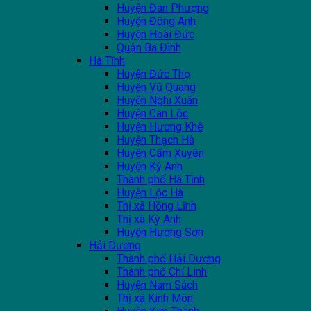
Huyện Đan Phượng
Huyện Đông Anh
Huyện Hoài Đức
Quận Ba Đình
Hà Tĩnh
Huyện Đức Thọ
Huyện Vũ Quang
Huyện Nghi Xuân
Huyện Can Lộc
Huyện Hương Khê
Huyện Thạch Hà
Huyện Cẩm Xuyên
Huyện Kỳ Anh
Thành phố Hà Tĩnh
Huyện Lộc Hà
Thị xã Hồng Lĩnh
Thị xã Kỳ Anh
Huyện Hương Sơn
Hải Dương
Thành phố Hải Dương
Thành phố Chí Linh
Huyện Nam Sách
Thị xã Kinh Môn