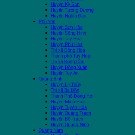
Huyện Kỳ Sơn
Huyện Tương Dương
Huyện Nghĩa Đàn
Phú Yên
Huyện Sơn Hòa
Huyện Sông Hinh
Huyện Tây Hoà
Huyện Phú Hoà
Thị xã Đông Hòa
Thành phố Tuy Hoà
Thị xã Sông Cầu
Huyện Đồng Xuân
Huyện Tuy An
Quảng Bình
Huyện Lệ Thủy
Thị xã Ba Đồn
Thành Phố Đồng Hới
Huyện Minh Hóa
Huyện Tuyên Hóa
Huyện Quảng Trạch
Huyện Bố Trạch
Huyện Quảng Ninh
Quảng Nam