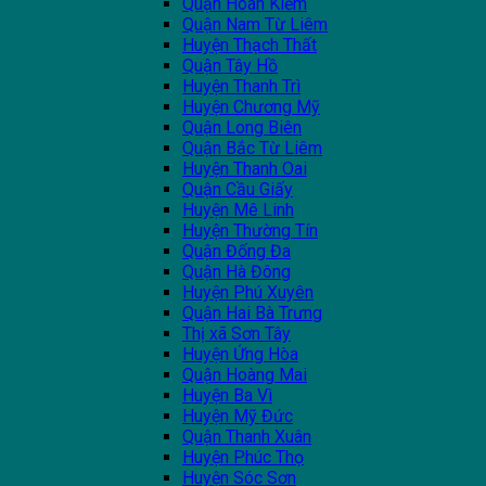
Quận Hoàn Kiếm
Quận Nam Từ Liêm
Huyện Thạch Thất
Quận Tây Hồ
Huyện Thanh Trì
Huyện Chương Mỹ
Quận Long Biên
Quận Bắc Từ Liêm
Huyện Thanh Oai
Quận Cầu Giấy
Huyện Mê Linh
Huyện Thường Tín
Quận Đống Đa
Quận Hà Đông
Huyện Phú Xuyên
Quận Hai Bà Trưng
Thị xã Sơn Tây
Huyện Ứng Hòa
Quận Hoàng Mai
Huyện Ba Vì
Huyện Mỹ Đức
Quận Thanh Xuân
Huyện Phúc Thọ
Huyện Sóc Sơn