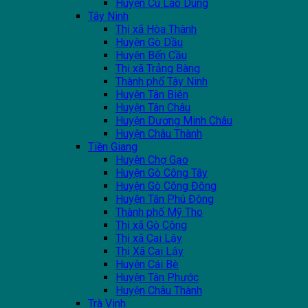
Huyện Cù Lao Dung
Tây Ninh
Thị xã Hòa Thành
Huyện Gò Dầu
Huyện Bến Cầu
Thị xã Trảng Bàng
Thành phố Tây Ninh
Huyện Tân Biên
Huyện Tân Châu
Huyện Dương Minh Châu
Huyện Châu Thành
Tiền Giang
Huyện Chợ Gạo
Huyện Gò Công Tây
Huyện Gò Công Đông
Huyện Tân Phú Đông
Thành phố Mỹ Tho
Thị xã Gò Công
Thị xã Cai Lậy
Thị Xã Cai Lậy
Huyện Cái Bè
Huyện Tân Phước
Huyện Châu Thành
Trà Vinh