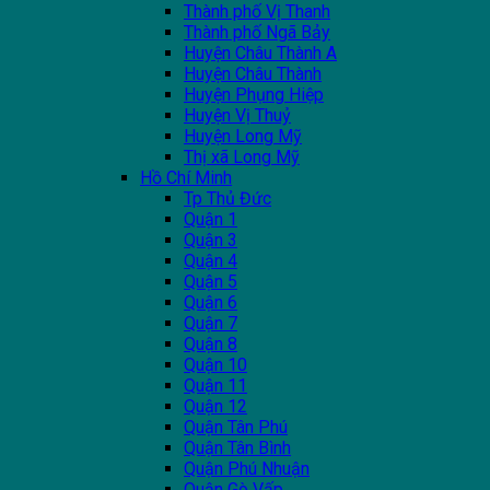
Thành phố Vị Thanh
Thành phố Ngã Bảy
Huyện Châu Thành A
Huyện Châu Thành
Huyện Phụng Hiệp
Huyện Vị Thuỷ
Huyện Long Mỹ
Thị xã Long Mỹ
Hồ Chí Minh
Tp Thủ Đức
Quận 1
Quận 3
Quận 4
Quận 5
Quận 6
Quận 7
Quận 8
Quận 10
Quận 11
Quận 12
Quận Tân Phú
Quận Tân Bình
Quận Phú Nhuận
Quận Gò Vấp