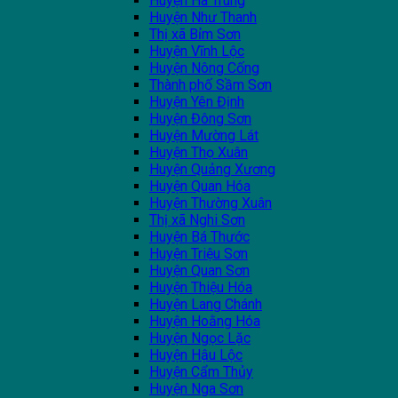
Huyện Hà Trung
Huyện Như Thanh
Thị xã Bỉm Sơn
Huyện Vĩnh Lộc
Huyện Nông Cống
Thành phố Sầm Sơn
Huyện Yên Định
Huyện Đông Sơn
Huyện Mường Lát
Huyện Thọ Xuân
Huyện Quảng Xương
Huyện Quan Hóa
Huyện Thường Xuân
Thị xã Nghi Sơn
Huyện Bá Thước
Huyện Triệu Sơn
Huyện Quan Sơn
Huyện Thiệu Hóa
Huyện Lang Chánh
Huyện Hoằng Hóa
Huyện Ngọc Lặc
Huyện Hậu Lộc
Huyện Cẩm Thủy
Huyện Nga Sơn