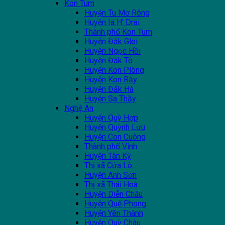
Kon Tum
Huyện Tu Mơ Rông
Huyện Ia H' Drai
Thành phố Kon Tum
Huyện Đắk Glei
Huyện Ngọc Hồi
Huyện Đắk Tô
Huyện Kon Plông
Huyện Kon Rẫy
Huyện Đắk Hà
Huyện Sa Thầy
Nghệ An
Huyện Quỳ Hợp
Huyện Quỳnh Lưu
Huyện Con Cuông
Thành phố Vinh
Huyện Tân Kỳ
Thị xã Cửa Lò
Huyện Anh Sơn
Thị xã Thái Hoà
Huyện Diễn Châu
Huyện Quế Phong
Huyện Yên Thành
Huyện Quỳ Châu