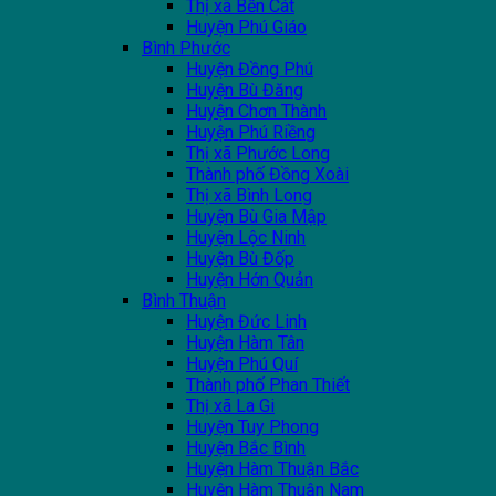
Thị xã Bến Cát
Huyện Phú Giáo
Bình Phước
Huyện Đồng Phú
Huyện Bù Đăng
Huyện Chơn Thành
Huyện Phú Riềng
Thị xã Phước Long
Thành phố Đồng Xoài
Thị xã Bình Long
Huyện Bù Gia Mập
Huyện Lộc Ninh
Huyện Bù Đốp
Huyện Hớn Quản
Bình Thuận
Huyện Đức Linh
Huyện Hàm Tân
Huyện Phú Quí
Thành phố Phan Thiết
Thị xã La Gi
Huyện Tuy Phong
Huyện Bắc Bình
Huyện Hàm Thuận Bắc
Huyện Hàm Thuận Nam