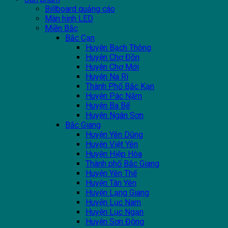
Billboard quảng cáo
Màn hình LED
Miền Bắc
Bắc Cạn
Huyện Bạch Thông
Huyện Chợ Đồn
Huyện Chợ Mới
Huyện Na Rì
Thành Phố Bắc Kạn
Huyện Pác Nặm
Huyện Ba Bể
Huyện Ngân Sơn
Bắc Giang
Huyện Yên Dũng
Huyện Việt Yên
Huyện Hiệp Hòa
Thành phố Bắc Giang
Huyện Yên Thế
Huyện Tân Yên
Huyện Lạng Giang
Huyện Lục Nam
Huyện Lục Ngạn
Huyện Sơn Động