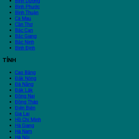
Bình Dương
Bình Phước
Bình Thuận
Cà Mau
Cần Thơ
Bắc Cạn
Bắc Giang
Bắc Ninh
Bình Định
TỈNH
Cao Bằng
Đắk Nông
Đà Nẵng
Đắk Lắk
Đồng Nai
Đồng Tháp
Điện Biên
Gia Lai
Hồ Chí Minh
Hà Giang
Hà Nam
Hà Nội