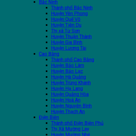
Bắc Ninh
Thành phố Bắc Ninh
Huyện Yên Phong
Huyện Quế Võ
Huyện Tiên Du
Thị xã Từ Sơn
Huyện Thuận Thành
Huyện Gia Bình
Huyện Lương Tài
Cao Bằng
Thành phố Cao Bằng
Huyện Bảo Lâm
Huyện Bảo Lạc
Huyện Hà Quảng
Huyện Trùng Khánh
Huyện Hạ Lang
Huyện Quảng Hòa
Huyện Hoà An
Huyện Nguyên Bình
Huyện Thạch An
Điện Biên
Thành phố Điện Biên Phủ
Thị Xã Mường Lay
Huyện Mường Nhé