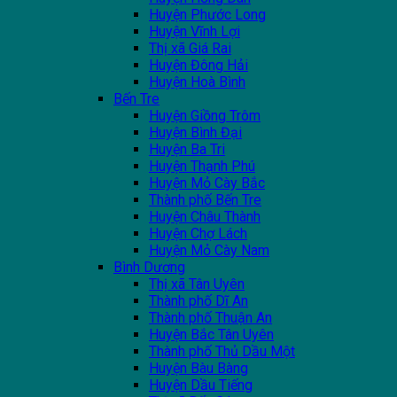
Huyện Phước Long
Huyện Vĩnh Lợi
Thị xã Giá Rai
Huyện Đông Hải
Huyện Hoà Bình
Bến Tre
Huyện Giồng Trôm
Huyện Bình Đại
Huyện Ba Tri
Huyện Thạnh Phú
Huyện Mỏ Cày Bắc
Thành phố Bến Tre
Huyện Châu Thành
Huyện Chợ Lách
Huyện Mỏ Cày Nam
Bình Dương
Thị xã Tân Uyên
Thành phố Dĩ An
Thành phố Thuận An
Huyện Bắc Tân Uyên
Thành phố Thủ Dầu Một
Huyện Bàu Bàng
Huyện Dầu Tiếng