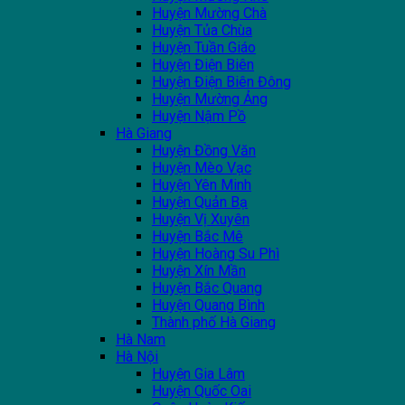
Huyện Mường Chà
Huyện Tủa Chùa
Huyện Tuần Giáo
Huyện Điện Biên
Huyện Điện Biên Đông
Huyện Mường Ảng
Huyện Nậm Pồ
Hà Giang
Huyện Đồng Văn
Huyện Mèo Vạc
Huyện Yên Minh
Huyện Quản Bạ
Huyện Vị Xuyên
Huyện Bắc Mê
Huyện Hoàng Su Phì
Huyện Xín Mần
Huyện Bắc Quang
Huyện Quang Bình
Thành phố Hà Giang
Hà Nam
Hà Nội
Huyện Gia Lâm
Huyện Quốc Oai