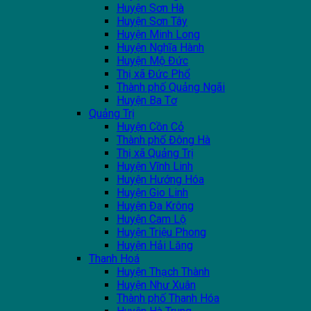
Huyện Sơn Hà
Huyện Sơn Tây
Huyện Minh Long
Huyện Nghĩa Hành
Huyện Mộ Đức
Thị xã Đức Phổ
Thành phố Quảng Ngãi
Huyện Ba Tơ
Quảng Trị
Huyện Cồn Cỏ
Thành phố Đông Hà
Thị xã Quảng Trị
Huyện Vĩnh Linh
Huyện Hướng Hóa
Huyện Gio Linh
Huyện Đa Krông
Huyện Cam Lộ
Huyện Triệu Phong
Huyện Hải Lăng
Thanh Hoá
Huyện Thạch Thành
Huyện Như Xuân
Thành phố Thanh Hóa