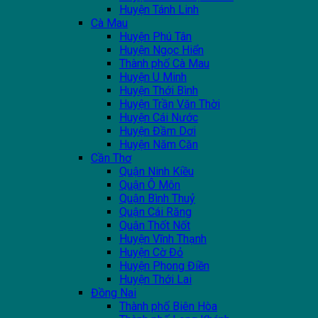
Huyện Tánh Linh
Cà Mau
Huyện Phú Tân
Huyện Ngọc Hiển
Thành phố Cà Mau
Huyện U Minh
Huyện Thới Bình
Huyện Trần Văn Thời
Huyện Cái Nước
Huyện Đầm Dơi
Huyện Năm Căn
Cần Thơ
Quận Ninh Kiều
Quận Ô Môn
Quận Bình Thuỷ
Quận Cái Răng
Quận Thốt Nốt
Huyện Vĩnh Thạnh
Huyện Cờ Đỏ
Huyện Phong Điền
Huyện Thới Lai
Đồng Nai
Thành phố Biên Hòa