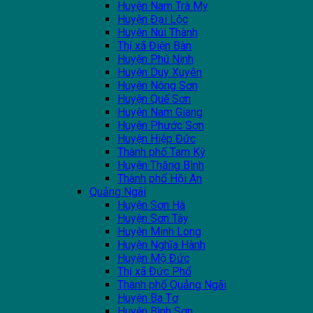
Huyện Nam Trà My
Huyện Đại Lộc
Huyện Núi Thành
Thị xã Điện Bàn
Huyện Phú Ninh
Huyện Duy Xuyên
Huyện Nông Sơn
Huyện Quế Sơn
Huyện Nam Giang
Huyện Phước Sơn
Huyện Hiệp Đức
Thành phố Tam Kỳ
Huyện Thăng Bình
Thành phố Hội An
Quảng Ngãi
Huyện Sơn Hà
Huyện Sơn Tây
Huyện Minh Long
Huyện Nghĩa Hành
Huyện Mộ Đức
Thị xã Đức Phổ
Thành phố Quảng Ngãi
Huyện Ba Tơ
Huyện Bình Sơn