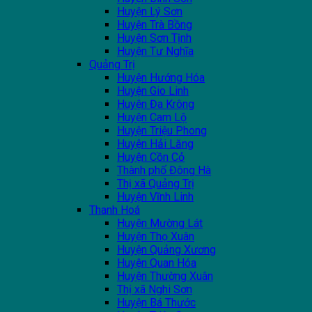
Huyện Lý Sơn
Huyện Trà Bồng
Huyện Sơn Tịnh
Huyện Tư Nghĩa
Quảng Trị
Huyện Hướng Hóa
Huyện Gio Linh
Huyện Đa Krông
Huyện Cam Lộ
Huyện Triệu Phong
Huyện Hải Lăng
Huyện Cồn Cỏ
Thành phố Đông Hà
Thị xã Quảng Trị
Huyện Vĩnh Linh
Thanh Hoá
Huyện Mường Lát
Huyện Thọ Xuân
Huyện Quảng Xương
Huyện Quan Hóa
Huyện Thường Xuân
Thị xã Nghi Sơn
Huyện Bá Thước