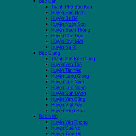
Bắc Cạn
Thành Phố Bắc Kạn
Huyện Pác Nặm
Huyện Ba Bể
Huyện Ngân Sơn
Huyện Bạch Thông
Huyện Chợ Đồn
Huyện Chợ Mới
Huyện Na Rì
Bắc Giang
Thành phố Bắc Giang
Huyện Yên Thế
Huyện Tân Yên
Huyện Lạng Giang
Huyện Lục Nam
Huyện Lục Ngạn
Huyện Sơn Động
Huyện Yên Dũng
Huyện Việt Yên
Huyện Hiệp Hòa
Bắc Ninh
Huyện Yên Phong
Huyện Quế Võ
Huyện Tiên Du