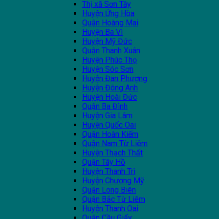
Thị xã Sơn Tây
Huyện Ứng Hòa
Quận Hoàng Mai
Huyện Ba Vì
Huyện Mỹ Đức
Quận Thanh Xuân
Huyện Phúc Thọ
Huyện Sóc Sơn
Huyện Đan Phượng
Huyện Đông Anh
Huyện Hoài Đức
Quận Ba Đình
Huyện Gia Lâm
Huyện Quốc Oai
Quận Hoàn Kiếm
Quận Nam Từ Liêm
Huyện Thạch Thất
Quận Tây Hồ
Huyện Thanh Trì
Huyện Chương Mỹ
Quận Long Biên
Quận Bắc Từ Liêm
Huyện Thanh Oai
Quận Cầu Giấy