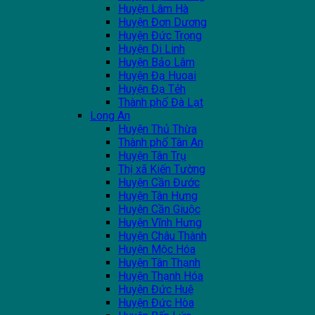
Huyện Lâm Hà
Huyện Đơn Dương
Huyện Đức Trọng
Huyện Di Linh
Huyện Bảo Lâm
Huyện Đạ Huoai
Huyện Đạ Tẻh
Thành phố Đà Lạt
Long An
Huyện Thủ Thừa
Thành phố Tân An
Huyện Tân Trụ
Thị xã Kiến Tường
Huyện Cần Đước
Huyện Tân Hưng
Huyện Cần Giuộc
Huyện Vĩnh Hưng
Huyện Châu Thành
Huyện Mộc Hóa
Huyện Tân Thạnh
Huyện Thạnh Hóa
Huyện Đức Huệ
Huyện Đức Hòa