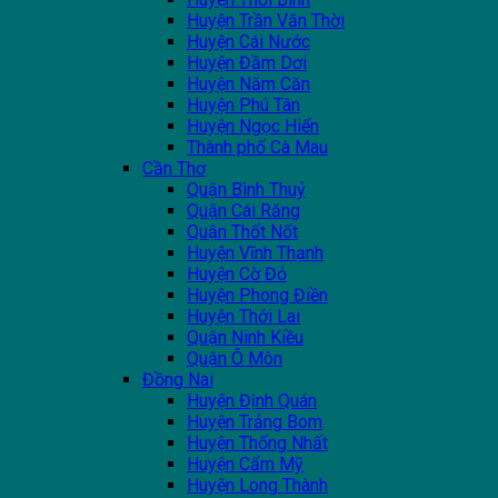
Huyện Trần Văn Thời
Huyện Cái Nước
Huyện Đầm Dơi
Huyện Năm Căn
Huyện Phú Tân
Huyện Ngọc Hiển
Thành phố Cà Mau
Cần Thơ
Quận Bình Thuỷ
Quận Cái Răng
Quận Thốt Nốt
Huyện Vĩnh Thạnh
Huyện Cờ Đỏ
Huyện Phong Điền
Huyện Thới Lai
Quận Ninh Kiều
Quận Ô Môn
Đồng Nai
Huyện Định Quán
Huyện Trảng Bom
Huyện Thống Nhất
Huyện Cẩm Mỹ
Huyện Long Thành