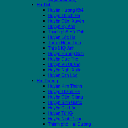
Hà Tĩnh
Huyện Hương Khê
Huyện Thạch Hà
Huyện Cẩm Xuyên
Huyện Kỳ Anh
Thành phố Hà Tĩnh
Huyện Lộc Hà
Thị xã Hồng Lĩnh
Thị xã Kỳ Anh
Huyện Hương Sơn
Huyện Đức Thọ
Huyện Vũ Quang
Huyện Nghi Xuân
Huyện Can Lộc
Hải Dương
Huyện Kim Thành
Huyện Thanh Hà
Huyện Cẩm Giàng
Huyện Bình Giang
Huyện Gia Lộc
Huyện Tứ Kỳ
Huyện Ninh Giang
Thành phố Hải Dương