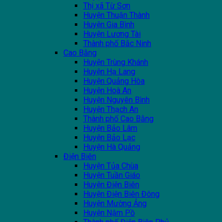
Thị xã Từ Sơn
Huyện Thuận Thành
Huyện Gia Bình
Huyện Lương Tài
Thành phố Bắc Ninh
Cao Bằng
Huyện Trùng Khánh
Huyện Hạ Lang
Huyện Quảng Hòa
Huyện Hoà An
Huyện Nguyên Bình
Huyện Thạch An
Thành phố Cao Bằng
Huyện Bảo Lâm
Huyện Bảo Lạc
Huyện Hà Quảng
Điện Biên
Huyện Tủa Chùa
Huyện Tuần Giáo
Huyện Điện Biên
Huyện Điện Biên Đông
Huyện Mường Ảng
Huyện Nậm Pồ