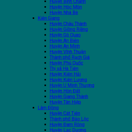
Huyện Bình Chánh
Huyện Hóc Môn
Huyện Nhà Bè
Kiên Giang
Huyện Châu Thành
Huyện Giồng Riềng
Huyện Gò Quao
Huyện An Biên
Huyện An Minh
Huyện Vĩnh Thuận
Thành phổ Rạch Giá
Huyện Phú Quốc
Thị xã Hà Tiên
Huyện Kiên Hải
Huyện Kiên Lương
Huyện U Minh Thượng
Huyện Hòn Đất
Huyện Giang Thành
Huyện Tân Hiệp
Lâm Đồng
Huyện Cát Tiên
Thành phố Bảo Lộc
Huyện Đam Rông
Huyện Lạc Dương