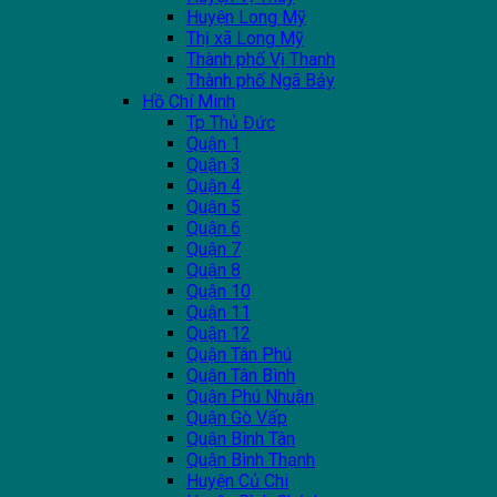
Huyện Long Mỹ
Thị xã Long Mỹ
Thành phố Vị Thanh
Thành phố Ngã Bảy
Hồ Chí Minh
Tp Thủ Đức
Quận 1
Quận 3
Quận 4
Quận 5
Quận 6
Quận 7
Quận 8
Quận 10
Quận 11
Quận 12
Quận Tân Phú
Quận Tân Bình
Quận Phú Nhuận
Quận Gò Vấp
Quận Bình Tân
Quận Bình Thạnh
Huyện Củ Chi