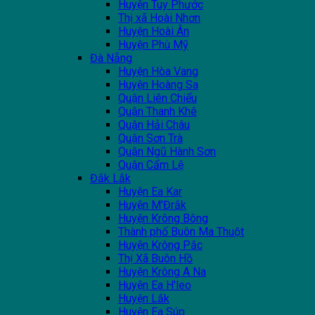
Huyện Tuy Phước
Thị xã Hoài Nhơn
Huyện Hoài Ân
Huyện Phù Mỹ
Đà Nẵng
Huyện Hòa Vang
Huyện Hoàng Sa
Quận Liên Chiểu
Quận Thanh Khê
Quận Hải Châu
Quận Sơn Trà
Quận Ngũ Hành Sơn
Quận Cẩm Lệ
Đắk Lắk
Huyện Ea Kar
Huyện M'Đrắk
Huyện Krông Bông
Thành phố Buôn Ma Thuột
Huyện Krông Pắc
Thị Xã Buôn Hồ
Huyện Krông A Na
Huyện Ea H'leo
Huyện Lắk
Huyện Ea Súp