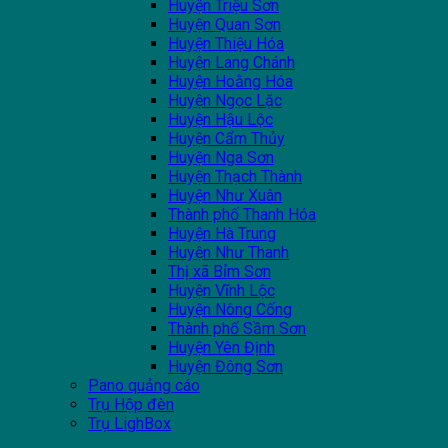
Huyện Triệu Sơn
Huyện Quan Sơn
Huyện Thiệu Hóa
Huyện Lang Chánh
Huyện Hoằng Hóa
Huyện Ngọc Lặc
Huyện Hậu Lộc
Huyện Cẩm Thủy
Huyện Nga Sơn
Huyện Thạch Thành
Huyện Như Xuân
Thành phố Thanh Hóa
Huyện Hà Trung
Huyện Như Thanh
Thị xã Bỉm Sơn
Huyện Vĩnh Lộc
Huyện Nông Cống
Thành phố Sầm Sơn
Huyện Yên Định
Huyện Đông Sơn
Pano quảng cáo
Trụ Hộp đèn
Trụ LighBox