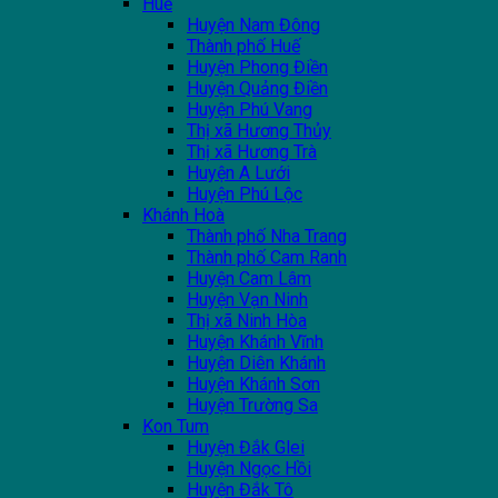
Huế
Huyện Nam Đông
Thành phố Huế
Huyện Phong Điền
Huyện Quảng Điền
Huyện Phú Vang
Thị xã Hương Thủy
Thị xã Hương Trà
Huyện A Lưới
Huyện Phú Lộc
Khánh Hoà
Thành phố Nha Trang
Thành phố Cam Ranh
Huyện Cam Lâm
Huyện Vạn Ninh
Thị xã Ninh Hòa
Huyện Khánh Vĩnh
Huyện Diên Khánh
Huyện Khánh Sơn
Huyện Trường Sa
Kon Tum
Huyện Đắk Glei
Huyện Ngọc Hồi
Huyện Đắk Tô