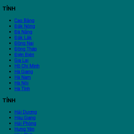
TỈNH
Cao Bằng
Đắk Nông
Đà Nẵng
Đắk Lắk
Đồng Nai
Đồng Tháp
Điện Biên
Gia Lai
Hồ Chí Minh
Hà Giang
Hà Nam
Hà Nội
Hà Tĩnh
TỈNH
Hải Dương
Hậu Giang
Hải Phòng
Hưng Yên