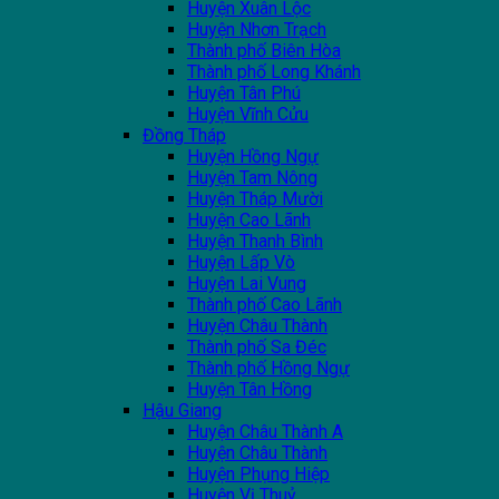
Huyện Xuân Lộc
Huyện Nhơn Trạch
Thành phố Biên Hòa
Thành phố Long Khánh
Huyện Tân Phú
Huyện Vĩnh Cửu
Đồng Tháp
Huyện Hồng Ngự
Huyện Tam Nông
Huyện Tháp Mười
Huyện Cao Lãnh
Huyện Thanh Bình
Huyện Lấp Vò
Huyện Lai Vung
Thành phố Cao Lãnh
Huyện Châu Thành
Thành phố Sa Đéc
Thành phố Hồng Ngự
Huyện Tân Hồng
Hậu Giang
Huyện Châu Thành A
Huyện Châu Thành
Huyện Phụng Hiệp
Huyện Vị Thuỷ