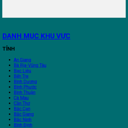
DANH MỤC KHU VỰC
TỈNH
An Giang
Bà Rịa-Vũng Tàu
Bạc Liêu
Bến Tre
Bình Dương
Bình Phước
Bình Thuận
Cà Mau
Cần Thơ
Bắc Cạn
Bắc Giang
Bắc Ninh
Bình Định