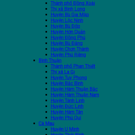
Thành phố Đồng Xoài
Thị xã Bình Long
Huyện Bù Gia Mập
Huyện Lộc Ninh
Huyện Bù Đốp
Huyện Hớn Quản
Huyện Đồng Phú
Huyện Bù Đăng
Huyện Chơn Thành
Huyện Phú Riềng
Bình Thuận
Thành phố Phan Thiết
Thị xã La Gi
Huyện Tuy Phong
Huyện Bắc Bình
Huyện Hàm Thuận Bắc
Huyện Hàm Thuận Nam
Huyện Tánh Linh
Huyện Đức Linh
Huyện Hàm Tân
Huyện Phú Quí
Cà Mau
Huyện U Minh
Huyện Thới Bình