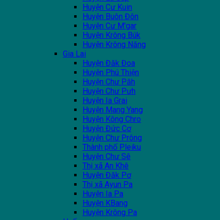
Huyện Cư Kuin
Huyện Buôn Đôn
Huyện Cư M'gar
Huyện Krông Búk
Huyện Krông Năng
Gia Lai
Huyện Đăk Đoa
Huyện Phú Thiện
Huyện Chư Păh
Huyện Chư Pưh
Huyện Ia Grai
Huyện Mang Yang
Huyện Kông Chro
Huyện Đức Cơ
Huyện Chư Prông
Thành phố Pleiku
Huyện Chư Sê
Thị xã An Khê
Huyện Đăk Pơ
Thị xã Ayun Pa
Huyện Ia Pa
Huyện KBang
Huyện Krông Pa