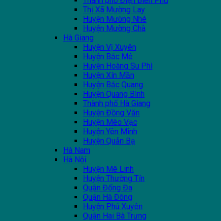
Thành phố Điện Biên Phủ
Thị Xã Mường Lay
Huyện Mường Nhé
Huyện Mường Chà
Hà Giang
Huyện Vị Xuyên
Huyện Bắc Mê
Huyện Hoàng Su Phì
Huyện Xín Mần
Huyện Bắc Quang
Huyện Quang Bình
Thành phố Hà Giang
Huyện Đồng Văn
Huyện Mèo Vạc
Huyện Yên Minh
Huyện Quản Bạ
Hà Nam
Hà Nội
Huyện Mê Linh
Huyện Thường Tín
Quận Đống Đa
Quận Hà Đông
Huyện Phú Xuyên
Quận Hai Bà Trưng