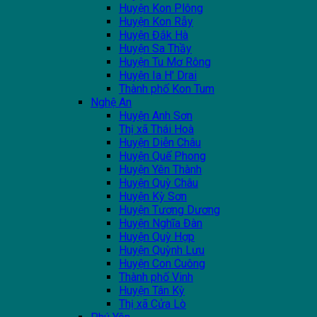
Huyện Kon Plông
Huyện Kon Rẫy
Huyện Đắk Hà
Huyện Sa Thầy
Huyện Tu Mơ Rông
Huyện Ia H' Drai
Thành phố Kon Tum
Nghệ An
Huyện Anh Sơn
Thị xã Thái Hoà
Huyện Diễn Châu
Huyện Quế Phong
Huyện Yên Thành
Huyện Quỳ Châu
Huyện Kỳ Sơn
Huyện Tương Dương
Huyện Nghĩa Đàn
Huyện Quỳ Hợp
Huyện Quỳnh Lưu
Huyện Con Cuông
Thành phố Vinh
Huyện Tân Kỳ
Thị xã Cửa Lò