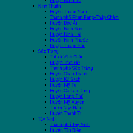
Huyện Bến Lức
Ninh Thuận
Huyện Thuận Nam
Thành phố Phan Rang-Tháp Chàm
Huyện Bác Ái
Huyện Ninh Sơn
Huyện Ninh Hải
Huyện Ninh Phước
Huyện Thuận Bắc
Sóc Trăng
Thị xã Vĩnh Châu
Huyện Trần Đề
Thành phố Sóc Trăng
Huyện Châu Thành
Huyện Kế Sách
Huyện Mỹ Tú
Huyện Cù Lao Dung
Huyện Long Phú
Huyện Mỹ Xuyên
Thị xã Ngã Năm
Huyện Thạnh Trị
Tây Ninh
Thành phố Tây Ninh
Huyện Tân Biên