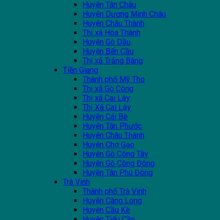
Huyện Tân Châu
Huyện Dương Minh Châu
Huyện Châu Thành
Thị xã Hòa Thành
Huyện Gò Dầu
Huyện Bến Cầu
Thị xã Trảng Bàng
Tiền Giang
Thành phố Mỹ Tho
Thị xã Gò Công
Thị xã Cai Lậy
Thị Xã Cai Lậy
Huyện Cái Bè
Huyện Tân Phước
Huyện Châu Thành
Huyện Chợ Gạo
Huyện Gò Công Tây
Huyện Gò Công Đông
Huyện Tân Phú Đông
Trà Vinh
Thành phố Trà Vinh
Huyện Càng Long
Huyện Cầu Kè
Huyện Tiểu Cần