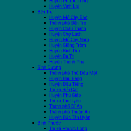
Huyện Phước Long
Huyện Vĩnh Lợi
Bến Tre
Huyện Mỏ Cày Bắc
Thành phố Bến Tre
Huyện Châu Thành
Huyện Chợ Lách
Huyện Mỏ Cày Nam
Huyện Giồng Trôm
Huyện Bình Đại
Huyện Ba Tri
Huyện Thạnh Phú
Bình Dương
Thành phố Thủ Dầu Một
Huyện Bàu Bàng
Huyện Dầu Tiếng
Thị xã Bến Cát
Huyện Phú Giáo
Thị xã Tân Uyên
Thành phố Dĩ An
Thành phố Thuận An
Huyện Bắc Tân Uyên
Bình Phước
Thị xã Phước Long