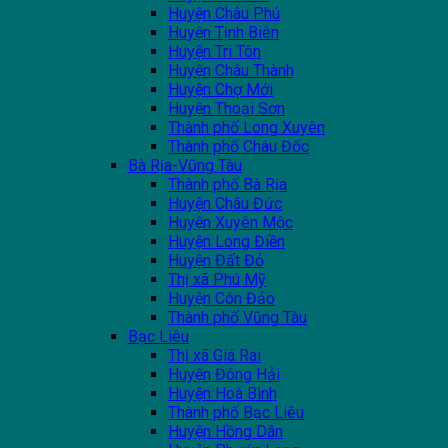
Huyện Châu Phú
Huyện Tịnh Biên
Huyện Tri Tôn
Huyện Châu Thành
Huyện Chợ Mới
Huyện Thoại Sơn
Thành phố Long Xuyên
Thành phố Châu Đốc
Bà Rịa-Vũng Tàu
Thành phố Bà Rịa
Huyện Châu Đức
Huyện Xuyên Mộc
Huyện Long Điền
Huyện Đất Đỏ
Thị xã Phú Mỹ
Huyện Côn Đảo
Thành phố Vũng Tàu
Bạc Liêu
Thị xã Giá Rai
Huyện Đông Hải
Huyện Hoà Bình
Thành phố Bạc Liêu
Huyện Hồng Dân