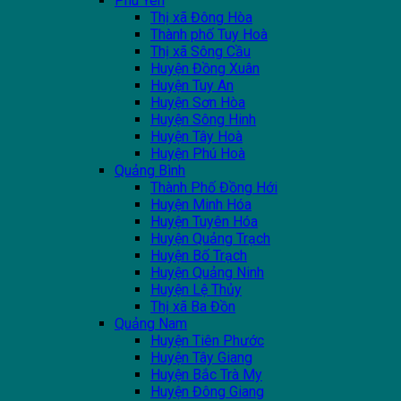
Phú Yên
Thị xã Đông Hòa
Thành phố Tuy Hoà
Thị xã Sông Cầu
Huyện Đồng Xuân
Huyện Tuy An
Huyện Sơn Hòa
Huyện Sông Hinh
Huyện Tây Hoà
Huyện Phú Hoà
Quảng Bình
Thành Phố Đồng Hới
Huyện Minh Hóa
Huyện Tuyên Hóa
Huyện Quảng Trạch
Huyện Bố Trạch
Huyện Quảng Ninh
Huyện Lệ Thủy
Thị xã Ba Đồn
Quảng Nam
Huyện Tiên Phước
Huyện Tây Giang
Huyện Bắc Trà My
Huyện Đông Giang