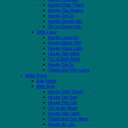
Huyện Châu Thành
Huyện Cầu Ngang
Huyện Trà Cú
Huyện Duyên Hải
Thị xã Duyên Hải
Vĩnh Long
Huyện Long Hồ
Huyện Mang Thít
Huyện Vũng Liêm
Huyện Tam Bình
Thị xã Bình Minh
Huyện Trà Ôn
Thành phố Vĩnh Long
Miền Trung
Đắk Nông
Bình Định
Huyện Vĩnh Thạnh
Huyện Tây Sơn
Huyện Phù Cát
Thị xã An Nhơn
Huyện Vân Canh
Thành phố Quy Nhơn
Huyện An Lão