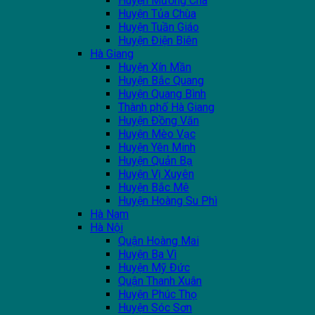
Huyện Mường Chà
Huyện Tủa Chùa
Huyện Tuần Giáo
Huyện Điện Biên
Hà Giang
Huyện Xín Mần
Huyện Bắc Quang
Huyện Quang Bình
Thành phố Hà Giang
Huyện Đồng Văn
Huyện Mèo Vạc
Huyện Yên Minh
Huyện Quản Bạ
Huyện Vị Xuyên
Huyện Bắc Mê
Huyện Hoàng Su Phì
Hà Nam
Hà Nội
Quận Hoàng Mai
Huyện Ba Vì
Huyện Mỹ Đức
Quận Thanh Xuân
Huyện Phúc Thọ
Huyện Sóc Sơn