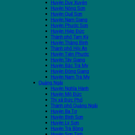
Huyện Duy Xuyên
Huyện Nông Sơn
Huyện Quế Sơn
Huyện Nam Giang
Huyện Phước Sơn
Huyện Hiệp Đức
Thành phố Tam Kỳ
Huyện Thăng Bình
Thành phố Hội An
Huyện Tiên Phước
Huyện Tây Giang
Huyện Bắc Trà My
Huyện Đông Giang
Huyện Nam Trà My
Quảng Ngãi
Huyện Nghĩa Hành
Huyện Mộ Đức
Thị xã Đức Phổ
Thành phố Quảng Ngãi
Huyện Ba Tơ
Huyện Bình Sơn
Huyện Lý Sơn
Huyện Trà Bồng
Huyện Sơn Tịnh