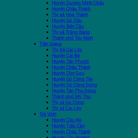
Huyện Dương Minh Châu
Huyện Châu Thành
Thị xã Hòa Thành
Huyện Gò Dầu
Huyện Bến Cầu
Thị xã Trảng Bàng
Thành phố Tây Ninh
Tiền Giang
Thị Xã Cai Lậy
Huyện Cái Bè
Huyện Tân Phước
Huyện Châu Thành
Huyện Chợ Gạo
Huyện Gò Công Tây
Huyện Gò Công Đông
Huyện Tân Phú Đông
Thành phố Mỹ Tho
Thị xã Gò Công
Thị xã Cai Lậy
Trà Vinh
Huyện Cầu Kè
Huyện Tiểu Cần
Huyện Châu Thành
Huyện Cầu Ngang