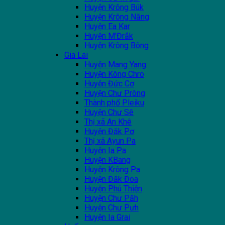
Huyện Krông Búk
Huyện Krông Năng
Huyện Ea Kar
Huyện M'Đrắk
Huyện Krông Bông
Gia Lai
Huyện Mang Yang
Huyện Kông Chro
Huyện Đức Cơ
Huyện Chư Prông
Thành phố Pleiku
Huyện Chư Sê
Thị xã An Khê
Huyện Đăk Pơ
Thị xã Ayun Pa
Huyện Ia Pa
Huyện KBang
Huyện Krông Pa
Huyện Đăk Đoa
Huyện Phú Thiện
Huyện Chư Păh
Huyện Chư Pưh
Huyện Ia Grai