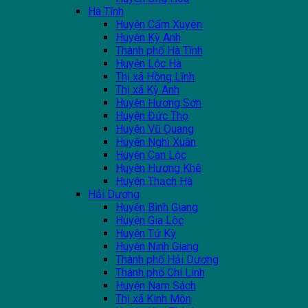
Hà Tĩnh
Huyện Cẩm Xuyên
Huyện Kỳ Anh
Thành phố Hà Tĩnh
Huyện Lộc Hà
Thị xã Hồng Lĩnh
Thị xã Kỳ Anh
Huyện Hương Sơn
Huyện Đức Thọ
Huyện Vũ Quang
Huyện Nghi Xuân
Huyện Can Lộc
Huyện Hương Khê
Huyện Thạch Hà
Hải Dương
Huyện Bình Giang
Huyện Gia Lộc
Huyện Tứ Kỳ
Huyện Ninh Giang
Thành phố Hải Dương
Thành phố Chí Linh
Huyện Nam Sách
Thị xã Kinh Môn