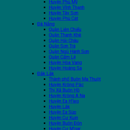
Huyện Phù Mỹ
Huyện Vĩnh Thạnh
Huyện Tây Sơn
Huyện Phù Cát
Đà Nẵng
Quận Liên Chiểu
Quận Thanh Khê
Quận Hải Châu
Quận Sơn Trà
Quận Ngũ Hành Sơn
Quận Cẩm Lệ
Huyện Hòa Vang
Huyện Hoàng Sa
Đắk Lắk
Thành phố Buôn Ma Thuột
Huyện Krông Pắc
Thị Xã Buôn Hồ
Huyện Krông A Na
Huyện Ea H'leo
Huyện Lắk
Huyện Ea Súp
Huyện Cư Kuin
Huyện Buôn Đôn
Huyện Cư M'gar