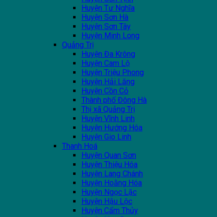
Huyện Tư Nghĩa
Huyện Sơn Hà
Huyện Sơn Tây
Huyện Minh Long
Quảng Trị
Huyện Đa Krông
Huyện Cam Lộ
Huyện Triệu Phong
Huyện Hải Lăng
Huyện Cồn Cỏ
Thành phố Đông Hà
Thị xã Quảng Trị
Huyện Vĩnh Linh
Huyện Hướng Hóa
Huyện Gio Linh
Thanh Hoá
Huyện Quan Sơn
Huyện Thiệu Hóa
Huyện Lang Chánh
Huyện Hoằng Hóa
Huyện Ngọc Lặc
Huyện Hậu Lộc
Huyện Cẩm Thủy