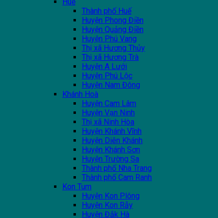
Huế
Thành phố Huế
Huyện Phong Điền
Huyện Quảng Điền
Huyện Phú Vang
Thị xã Hương Thủy
Thị xã Hương Trà
Huyện A Lưới
Huyện Phú Lộc
Huyện Nam Đông
Khánh Hoà
Huyện Cam Lâm
Huyện Vạn Ninh
Thị xã Ninh Hòa
Huyện Khánh Vĩnh
Huyện Diên Khánh
Huyện Khánh Sơn
Huyện Trường Sa
Thành phố Nha Trang
Thành phố Cam Ranh
Kon Tum
Huyện Kon Plông
Huyện Kon Rẫy
Huyện Đắk Hà