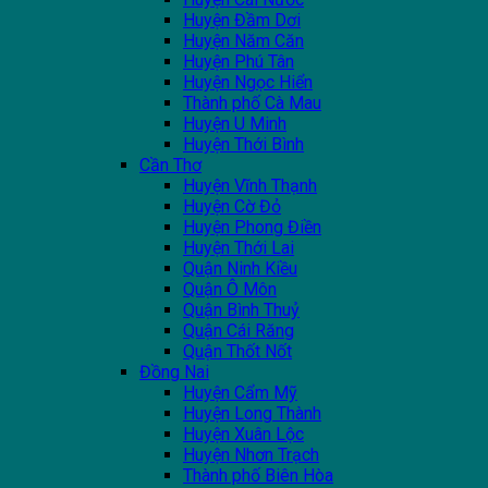
Huyện Đầm Dơi
Huyện Năm Căn
Huyện Phú Tân
Huyện Ngọc Hiển
Thành phố Cà Mau
Huyện U Minh
Huyện Thới Bình
Cần Thơ
Huyện Vĩnh Thạnh
Huyện Cờ Đỏ
Huyện Phong Điền
Huyện Thới Lai
Quận Ninh Kiều
Quận Ô Môn
Quận Bình Thuỷ
Quận Cái Răng
Quận Thốt Nốt
Đồng Nai
Huyện Cẩm Mỹ
Huyện Long Thành
Huyện Xuân Lộc
Huyện Nhơn Trạch
Thành phố Biên Hòa