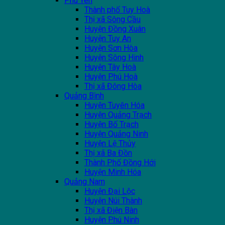
Phú Yên
Thành phố Tuy Hoà
Thị xã Sông Cầu
Huyện Đồng Xuân
Huyện Tuy An
Huyện Sơn Hòa
Huyện Sông Hinh
Huyện Tây Hoà
Huyện Phú Hoà
Thị xã Đông Hòa
Quảng Bình
Huyện Tuyên Hóa
Huyện Quảng Trạch
Huyện Bố Trạch
Huyện Quảng Ninh
Huyện Lệ Thủy
Thị xã Ba Đồn
Thành Phố Đồng Hới
Huyện Minh Hóa
Quảng Nam
Huyện Đại Lộc
Huyện Núi Thành
Thị xã Điện Bàn
Huyện Phú Ninh