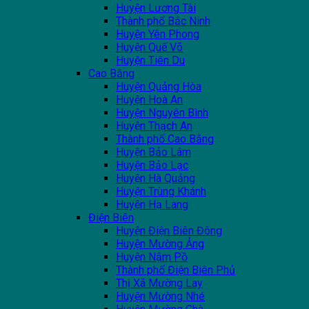
Huyện Lương Tài
Thành phố Bắc Ninh
Huyện Yên Phong
Huyện Quế Võ
Huyện Tiên Du
Cao Bằng
Huyện Quảng Hòa
Huyện Hoà An
Huyện Nguyên Bình
Huyện Thạch An
Thành phố Cao Bằng
Huyện Bảo Lâm
Huyện Bảo Lạc
Huyện Hà Quảng
Huyện Trùng Khánh
Huyện Hạ Lang
Điện Biên
Huyện Điện Biên Đông
Huyện Mường Ảng
Huyện Nậm Pồ
Thành phố Điện Biên Phủ
Thị Xã Mường Lay
Huyện Mường Nhé