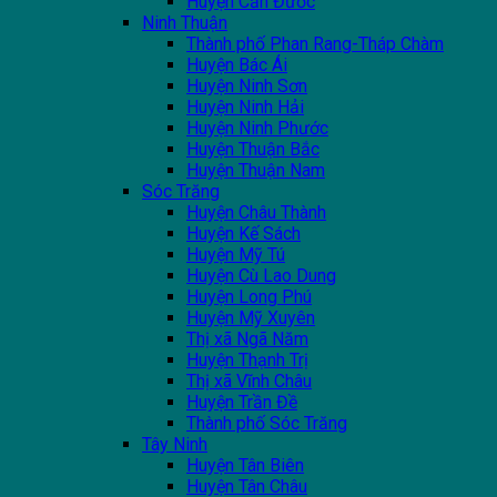
Huyện Cần Đước
Ninh Thuận
Thành phố Phan Rang-Tháp Chàm
Huyện Bác Ái
Huyện Ninh Sơn
Huyện Ninh Hải
Huyện Ninh Phước
Huyện Thuận Bắc
Huyện Thuận Nam
Sóc Trăng
Huyện Châu Thành
Huyện Kế Sách
Huyện Mỹ Tú
Huyện Cù Lao Dung
Huyện Long Phú
Huyện Mỹ Xuyên
Thị xã Ngã Năm
Huyện Thạnh Trị
Thị xã Vĩnh Châu
Huyện Trần Đề
Thành phố Sóc Trăng
Tây Ninh
Huyện Tân Biên
Huyện Tân Châu