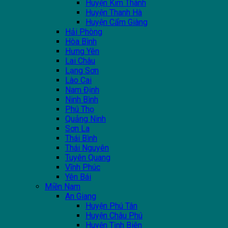
Huyện Kim Thành
Huyện Thanh Hà
Huyện Cẩm Giàng
Hải Phòng
Hòa Bình
Hưng Yên
Lai Châu
Lạng Sơn
Lào Cai
Nam Định
Ninh Bình
Phú Thọ
Quảng Ninh
Sơn La
Thái Bình
Thái Nguyên
Tuyên Quang
Vĩnh Phúc
Yên Bái
Miền Nam
An Giang
Huyện Phú Tân
Huyện Châu Phú
Huyện Tịnh Biên