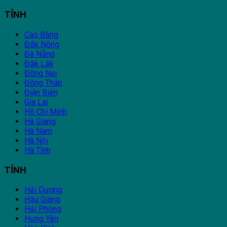
TỈNH
Cao Bằng
Đắk Nông
Đà Nẵng
Đắk Lắk
Đồng Nai
Đồng Tháp
Điện Biên
Gia Lai
Hồ Chí Minh
Hà Giang
Hà Nam
Hà Nội
Hà Tĩnh
TỈNH
Hải Dương
Hậu Giang
Hải Phòng
Hưng Yên