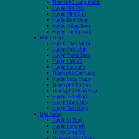
Thành phố Long Khánh
Huyện Tân Phú
Huyện Vĩnh Cửu
Huyện Định Quán
Huyện Trảng Bom
Huyện Thống Nhất
Đồng Tháp
Huyện Tháp Mười
Huyện Cao Lãnh
Huyện Thanh Bình
Huyện Lấp Vò
Huyện Lai Vung
Thành phố Cao Lãnh
Huyện Châu Thành
Thành phố Sa Đéc
Thành phố Hồng Ngự
Huyện Tân Hồng
Huyện Hồng Ngự
Huyện Tam Nông
Hậu Giang
Huyện Vị Thuỷ
Huyện Long Mỹ
Thị xã Long Mỹ
Thành phố Vị Thanh