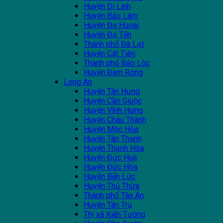
Huyện Di Linh
Huyện Bảo Lâm
Huyện Đạ Huoai
Huyện Đạ Tẻh
Thành phố Đà Lạt
Huyện Cát Tiên
Thành phố Bảo Lộc
Huyện Đam Rông
Long An
Huyện Tân Hưng
Huyện Cần Giuộc
Huyện Vĩnh Hưng
Huyện Châu Thành
Huyện Mộc Hóa
Huyện Tân Thạnh
Huyện Thạnh Hóa
Huyện Đức Huệ
Huyện Đức Hòa
Huyện Bến Lức
Huyện Thủ Thừa
Thành phố Tân An
Huyện Tân Trụ
Thị xã Kiến Tường