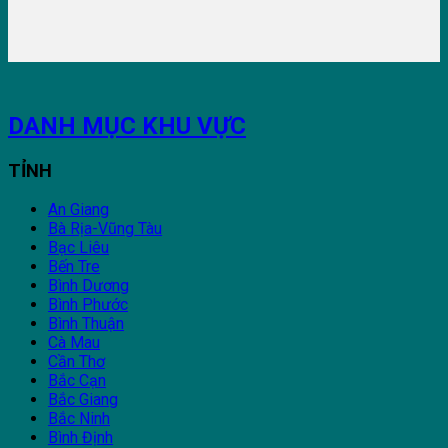
DANH MỤC KHU VỰC
TỈNH
An Giang
Bà Rịa-Vũng Tàu
Bạc Liêu
Bến Tre
Bình Dương
Bình Phước
Bình Thuận
Cà Mau
Cần Thơ
Bắc Cạn
Bắc Giang
Bắc Ninh
Bình Định