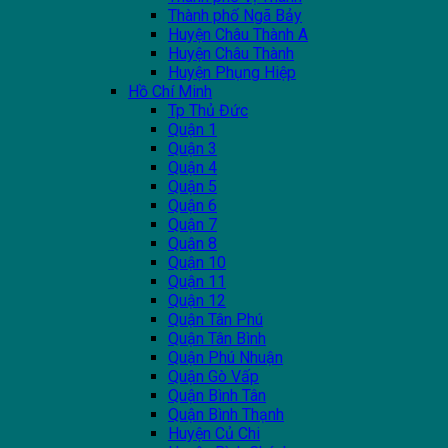
Thành phố Ngã Bảy
Huyện Châu Thành A
Huyện Châu Thành
Huyện Phụng Hiệp
Hồ Chí Minh
Tp Thủ Đức
Quận 1
Quận 3
Quận 4
Quận 5
Quận 6
Quận 7
Quận 8
Quận 10
Quận 11
Quận 12
Quận Tân Phú
Quận Tân Bình
Quận Phú Nhuận
Quận Gò Vấp
Quận Bình Tân
Quận Bình Thạnh
Huyện Củ Chi