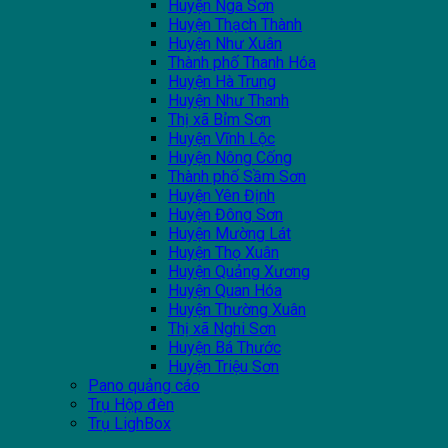
Huyện Nga Sơn
Huyện Thạch Thành
Huyện Như Xuân
Thành phố Thanh Hóa
Huyện Hà Trung
Huyện Như Thanh
Thị xã Bỉm Sơn
Huyện Vĩnh Lộc
Huyện Nông Cống
Thành phố Sầm Sơn
Huyện Yên Định
Huyện Đông Sơn
Huyện Mường Lát
Huyện Thọ Xuân
Huyện Quảng Xương
Huyện Quan Hóa
Huyện Thường Xuân
Thị xã Nghi Sơn
Huyện Bá Thước
Huyện Triệu Sơn
Pano quảng cáo
Trụ Hộp đèn
Trụ LighBox