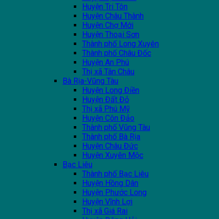
Huyện Tri Tôn
Huyện Châu Thành
Huyện Chợ Mới
Huyện Thoại Sơn
Thành phố Long Xuyên
Thành phố Châu Đốc
Huyện An Phú
Thị xã Tân Châu
Bà Rịa-Vũng Tàu
Huyện Long Điền
Huyện Đất Đỏ
Thị xã Phú Mỹ
Huyện Côn Đảo
Thành phố Vũng Tàu
Thành phố Bà Rịa
Huyện Châu Đức
Huyện Xuyên Mộc
Bạc Liêu
Thành phố Bạc Liêu
Huyện Hồng Dân
Huyện Phước Long
Huyện Vĩnh Lợi
Thị xã Giá Rai