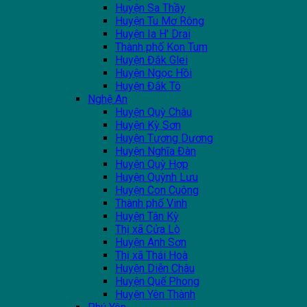
Huyện Sa Thầy
Huyện Tu Mơ Rông
Huyện Ia H' Drai
Thành phố Kon Tum
Huyện Đắk Glei
Huyện Ngọc Hồi
Huyện Đắk Tô
Nghệ An
Huyện Quỳ Châu
Huyện Kỳ Sơn
Huyện Tương Dương
Huyện Nghĩa Đàn
Huyện Quỳ Hợp
Huyện Quỳnh Lưu
Huyện Con Cuông
Thành phố Vinh
Huyện Tân Kỳ
Thị xã Cửa Lò
Huyện Anh Sơn
Thị xã Thái Hoà
Huyện Diễn Châu
Huyện Quế Phong
Huyện Yên Thành