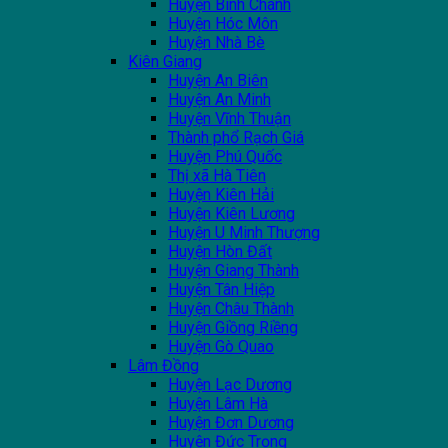
Huyện Bình Chánh
Huyện Hóc Môn
Huyện Nhà Bè
Kiên Giang
Huyện An Biên
Huyện An Minh
Huyện Vĩnh Thuận
Thành phổ Rạch Giá
Huyện Phú Quốc
Thị xã Hà Tiên
Huyện Kiên Hải
Huyện Kiên Lương
Huyện U Minh Thượng
Huyện Hòn Đất
Huyện Giang Thành
Huyện Tân Hiệp
Huyện Châu Thành
Huyện Giồng Riềng
Huyện Gò Quao
Lâm Đồng
Huyện Lạc Dương
Huyện Lâm Hà
Huyện Đơn Dương
Huyện Đức Trọng