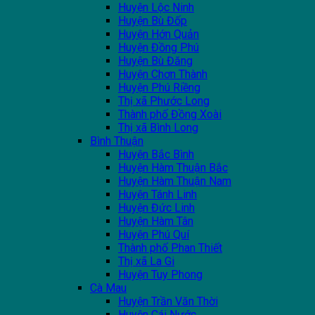
Huyện Lộc Ninh
Huyện Bù Đốp
Huyện Hớn Quản
Huyện Đồng Phú
Huyện Bù Đăng
Huyện Chơn Thành
Huyện Phú Riềng
Thị xã Phước Long
Thành phố Đồng Xoài
Thị xã Bình Long
Bình Thuận
Huyện Bắc Bình
Huyện Hàm Thuận Bắc
Huyện Hàm Thuận Nam
Huyện Tánh Linh
Huyện Đức Linh
Huyện Hàm Tân
Huyện Phú Quí
Thành phố Phan Thiết
Thị xã La Gi
Huyện Tuy Phong
Cà Mau
Huyện Trần Văn Thời
Huyện Cái Nước