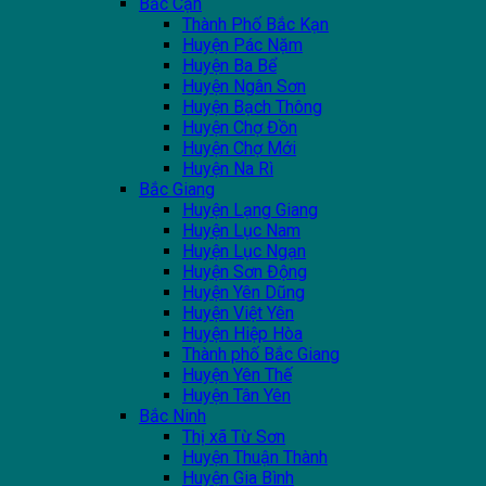
Bắc Cạn
Thành Phố Bắc Kạn
Huyện Pác Nặm
Huyện Ba Bể
Huyện Ngân Sơn
Huyện Bạch Thông
Huyện Chợ Đồn
Huyện Chợ Mới
Huyện Na Rì
Bắc Giang
Huyện Lạng Giang
Huyện Lục Nam
Huyện Lục Ngạn
Huyện Sơn Động
Huyện Yên Dũng
Huyện Việt Yên
Huyện Hiệp Hòa
Thành phố Bắc Giang
Huyện Yên Thế
Huyện Tân Yên
Bắc Ninh
Thị xã Từ Sơn
Huyện Thuận Thành
Huyện Gia Bình