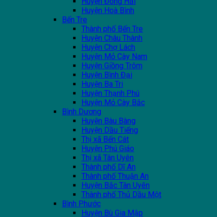
Huyện Đông Hải
Huyện Hoà Bình
Bến Tre
Thành phố Bến Tre
Huyện Châu Thành
Huyện Chợ Lách
Huyện Mỏ Cày Nam
Huyện Giồng Trôm
Huyện Bình Đại
Huyện Ba Tri
Huyện Thạnh Phú
Huyện Mỏ Cày Bắc
Bình Dương
Huyện Bàu Bàng
Huyện Dầu Tiếng
Thị xã Bến Cát
Huyện Phú Giáo
Thị xã Tân Uyên
Thành phố Dĩ An
Thành phố Thuận An
Huyện Bắc Tân Uyên
Thành phố Thủ Dầu Một
Bình Phước
Huyện Bù Gia Mập