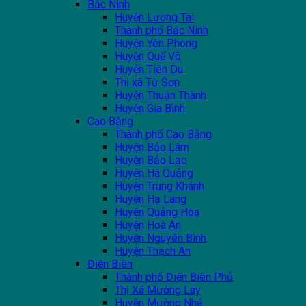
Bắc Ninh
Huyện Lương Tài
Thành phố Bắc Ninh
Huyện Yên Phong
Huyện Quế Võ
Huyện Tiên Du
Thị xã Từ Sơn
Huyện Thuận Thành
Huyện Gia Bình
Cao Bằng
Thành phố Cao Bằng
Huyện Bảo Lâm
Huyện Bảo Lạc
Huyện Hà Quảng
Huyện Trùng Khánh
Huyện Hạ Lang
Huyện Quảng Hòa
Huyện Hoà An
Huyện Nguyên Bình
Huyện Thạch An
Điện Biên
Thành phố Điện Biên Phủ
Thị Xã Mường Lay
Huyện Mường Nhé