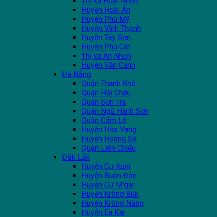
Thị xã Hoài Nhơn
Huyện Hoài Ân
Huyện Phù Mỹ
Huyện Vĩnh Thạnh
Huyện Tây Sơn
Huyện Phù Cát
Thị xã An Nhơn
Huyện Vân Canh
Đà Nẵng
Quận Thanh Khê
Quận Hải Châu
Quận Sơn Trà
Quận Ngũ Hành Sơn
Quận Cẩm Lệ
Huyện Hòa Vang
Huyện Hoàng Sa
Quận Liên Chiểu
Đắk Lắk
Huyện Cư Kuin
Huyện Buôn Đôn
Huyện Cư M'gar
Huyện Krông Búk
Huyện Krông Năng
Huyện Ea Kar