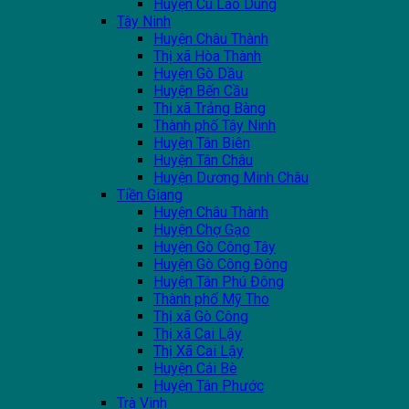
Huyện Cù Lao Dung
Tây Ninh
Huyện Châu Thành
Thị xã Hòa Thành
Huyện Gò Dầu
Huyện Bến Cầu
Thị xã Trảng Bàng
Thành phố Tây Ninh
Huyện Tân Biên
Huyện Tân Châu
Huyện Dương Minh Châu
Tiền Giang
Huyện Châu Thành
Huyện Chợ Gạo
Huyện Gò Công Tây
Huyện Gò Công Đông
Huyện Tân Phú Đông
Thành phố Mỹ Tho
Thị xã Gò Công
Thị xã Cai Lậy
Thị Xã Cai Lậy
Huyện Cái Bè
Huyện Tân Phước
Trà Vinh