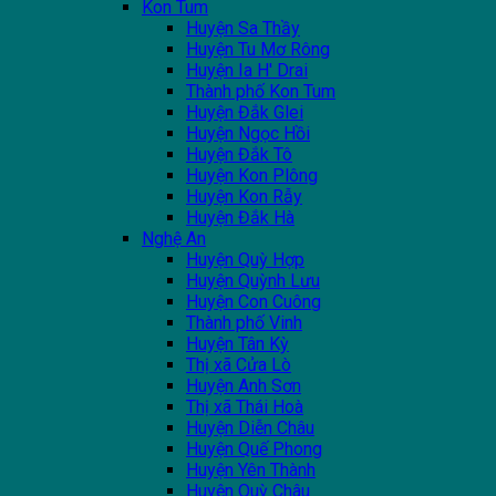
Kon Tum
Huyện Sa Thầy
Huyện Tu Mơ Rông
Huyện Ia H' Drai
Thành phố Kon Tum
Huyện Đắk Glei
Huyện Ngọc Hồi
Huyện Đắk Tô
Huyện Kon Plông
Huyện Kon Rẫy
Huyện Đắk Hà
Nghệ An
Huyện Quỳ Hợp
Huyện Quỳnh Lưu
Huyện Con Cuông
Thành phố Vinh
Huyện Tân Kỳ
Thị xã Cửa Lò
Huyện Anh Sơn
Thị xã Thái Hoà
Huyện Diễn Châu
Huyện Quế Phong
Huyện Yên Thành
Huyện Quỳ Châu