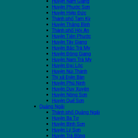
Huyện Nam Giang
Huyện Phước Sơn
Huyện Hiệp Đức
Thành phố Tam Kỳ
Huyện Thăng Bình
Thành phố Hội An
Huyện Tiên Phước
Huyện Tây Giang
Huyện Bắc Trà My
Huyện Đông Giang
Huyện Nam Trà My
Huyện Đại Lộc
Huyện Núi Thành
Thị xã Điện Bàn
Huyện Phú Ninh
Huyện Duy Xuyên
Huyện Nông Sơn
Huyện Quế Sơn
Quảng Ngãi
Thành phố Quảng Ngãi
Huyện Ba Tơ
Huyện Bình Sơn
Huyện Lý Sơn
Huyện Trà Bồng