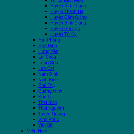
Thị xã Kinh Môn
Huyện Kim Thành
Huyện Thanh Hà
Huyện Cẩm Giàng
Huyện Bình Giang
Huyện Gia Lộc
Huyện Tứ Kỳ
Hải Phòng
Hòa Bình
Hưng Yên
Lai Châu
Lạng Sơn
Lào Cai
Nam Định
Ninh Bình
Phú Thọ
Quảng Ninh
Sơn La
Thái Bình
Thái Nguyên
Tuyên Quang
Vĩnh Phúc
Yên Bái
Miền Nam