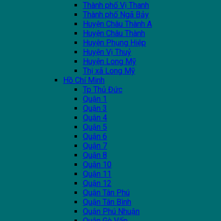
Thành phố Vị Thanh
Thành phố Ngã Bảy
Huyện Châu Thành A
Huyện Châu Thành
Huyện Phụng Hiệp
Huyện Vị Thuỷ
Huyện Long Mỹ
Thị xã Long Mỹ
Hồ Chí Minh
Tp Thủ Đức
Quận 1
Quận 3
Quận 4
Quận 5
Quận 6
Quận 7
Quận 8
Quận 10
Quận 11
Quận 12
Quận Tân Phú
Quận Tân Bình
Quận Phú Nhuận
Quận Gò Vấp