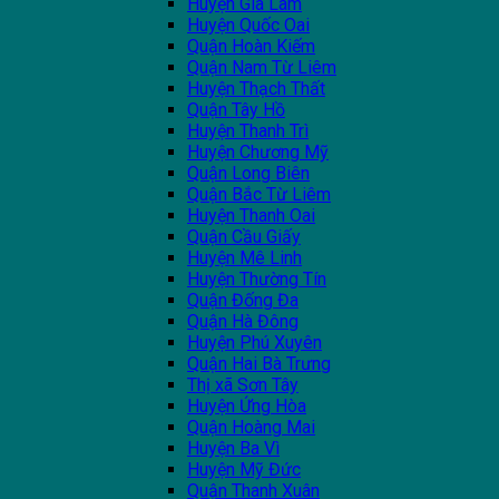
Huyện Gia Lâm
Huyện Quốc Oai
Quận Hoàn Kiếm
Quận Nam Từ Liêm
Huyện Thạch Thất
Quận Tây Hồ
Huyện Thanh Trì
Huyện Chương Mỹ
Quận Long Biên
Quận Bắc Từ Liêm
Huyện Thanh Oai
Quận Cầu Giấy
Huyện Mê Linh
Huyện Thường Tín
Quận Đống Đa
Quận Hà Đông
Huyện Phú Xuyên
Quận Hai Bà Trưng
Thị xã Sơn Tây
Huyện Ứng Hòa
Quận Hoàng Mai
Huyện Ba Vì
Huyện Mỹ Đức
Quận Thanh Xuân