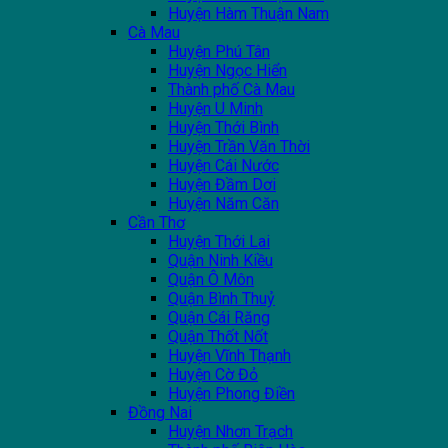
Huyện Hàm Thuận Nam
Cà Mau
Huyện Phú Tân
Huyện Ngọc Hiển
Thành phố Cà Mau
Huyện U Minh
Huyện Thới Bình
Huyện Trần Văn Thời
Huyện Cái Nước
Huyện Đầm Dơi
Huyện Năm Căn
Cần Thơ
Huyện Thới Lai
Quận Ninh Kiều
Quận Ô Môn
Quận Bình Thuỷ
Quận Cái Răng
Quận Thốt Nốt
Huyện Vĩnh Thạnh
Huyện Cờ Đỏ
Huyện Phong Điền
Đồng Nai
Huyện Nhơn Trạch