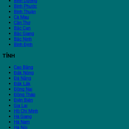
Bình Dương
Bình Phước
Bình Thuận
Cà Mau
Cần Thơ
Bắc Cạn
Bắc Giang
Bắc Ninh
Bình Định
TỈNH
Cao Bằng
Đắk Nông
Đà Nẵng
Đắk Lắk
Đồng Nai
Đồng Tháp
Điện Biên
Gia Lai
Hồ Chí Minh
Hà Giang
Hà Nam
Hà Nội