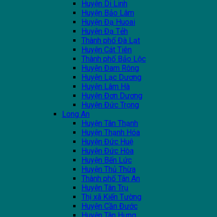
Huyện Di Linh
Huyện Bảo Lâm
Huyện Đạ Huoai
Huyện Đạ Tẻh
Thành phố Đà Lạt
Huyện Cát Tiên
Thành phố Bảo Lộc
Huyện Đam Rông
Huyện Lạc Dương
Huyện Lâm Hà
Huyện Đơn Dương
Huyện Đức Trọng
Long An
Huyện Tân Thạnh
Huyện Thạnh Hóa
Huyện Đức Huệ
Huyện Đức Hòa
Huyện Bến Lức
Huyện Thủ Thừa
Thành phố Tân An
Huyện Tân Trụ
Thị xã Kiến Tường
Huyện Cần Đước
Huyện Tân Hưng