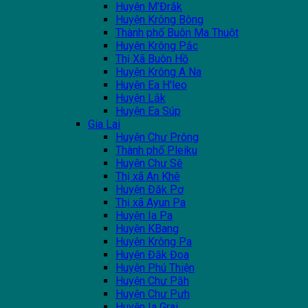
Huyện M'Đrắk
Huyện Krông Bông
Thành phố Buôn Ma Thuột
Huyện Krông Pắc
Thị Xã Buôn Hồ
Huyện Krông A Na
Huyện Ea H'leo
Huyện Lắk
Huyện Ea Súp
Gia Lai
Huyện Chư Prông
Thành phố Pleiku
Huyện Chư Sê
Thị xã An Khê
Huyện Đăk Pơ
Thị xã Ayun Pa
Huyện Ia Pa
Huyện KBang
Huyện Krông Pa
Huyện Đăk Đoa
Huyện Phú Thiện
Huyện Chư Păh
Huyện Chư Pưh
Huyện Ia Grai