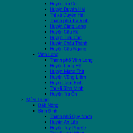
Huyện Trà Cú
Huyện Duyên Hải
Thị xã Duyên Hải
Thành phố Trà Vinh
Huyện Càng Long
Huyện Cầu Kè
Huyện Tiểu Cần
Huyện Châu Thành
Huyện Cầu Ngang
Vĩnh Long
Thành phố Vĩnh Long
Huyện Long Hồ
Huyện Mang Thít
Huyện Vũng Liêm
Huyện Tam Bình
Thị xã Bình Minh
Huyện Trà Ôn
Miền Trung
Đắk Nông
Bình Định
Thành phố Quy Nhơn
Huyện An Lão
Huyện Tuy Phước