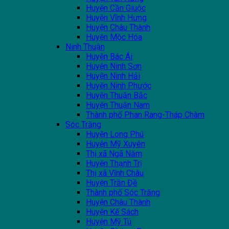
Huyện Cần Giuộc
Huyện Vĩnh Hưng
Huyện Châu Thành
Huyện Mộc Hóa
Ninh Thuận
Huyện Bác Ái
Huyện Ninh Sơn
Huyện Ninh Hải
Huyện Ninh Phước
Huyện Thuận Bắc
Huyện Thuận Nam
Thành phố Phan Rang-Tháp Chàm
Sóc Trăng
Huyện Long Phú
Huyện Mỹ Xuyên
Thị xã Ngã Năm
Huyện Thạnh Trị
Thị xã Vĩnh Châu
Huyện Trần Đề
Thành phố Sóc Trăng
Huyện Châu Thành
Huyện Kế Sách
Huyện Mỹ Tú