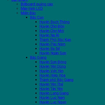
Billboard quảng cáo
Màn hình LED
Miền Bắc
Bắc Cạn
Huyện Bạch Thông
Huyện Chợ Đồn
Huyện Chợ Mới
Huyện Na Rì
Thành Phố Bắc Kạn
Huyện Pác Nặm
Huyện Ba Bể
Huyện Ngân Sơn
Bắc Giang
Huyện Sơn Động
Huyện Yên Dũng
Huyện Việt Yên
Huyện Hiệp Hòa
Thành phố Bắc Giang
Huyện Yên Thế
Huyện Tân Yên
Huyện Lạng Giang
Huyện Lục Nam
Huyện Lục Ngạn