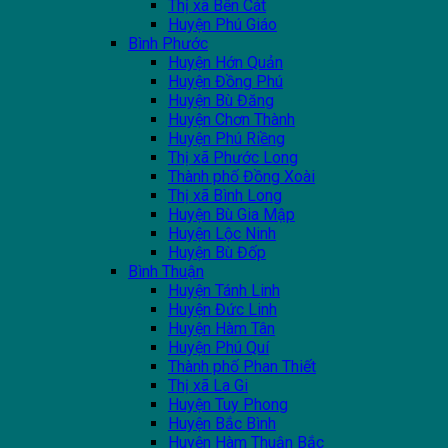
Thị xã Bến Cát
Huyện Phú Giáo
Bình Phước
Huyện Hớn Quản
Huyện Đồng Phú
Huyện Bù Đăng
Huyện Chơn Thành
Huyện Phú Riềng
Thị xã Phước Long
Thành phố Đồng Xoài
Thị xã Bình Long
Huyện Bù Gia Mập
Huyện Lộc Ninh
Huyện Bù Đốp
Bình Thuận
Huyện Tánh Linh
Huyện Đức Linh
Huyện Hàm Tân
Huyện Phú Quí
Thành phố Phan Thiết
Thị xã La Gi
Huyện Tuy Phong
Huyện Bắc Bình
Huyện Hàm Thuận Bắc