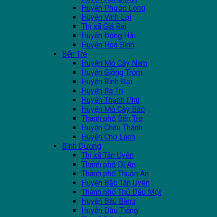
Huyện Phước Long
Huyện Vĩnh Lợi
Thị xã Giá Rai
Huyện Đông Hải
Huyện Hoà Bình
Bến Tre
Huyện Mỏ Cày Nam
Huyện Giồng Trôm
Huyện Bình Đại
Huyện Ba Tri
Huyện Thạnh Phú
Huyện Mỏ Cày Bắc
Thành phố Bến Tre
Huyện Châu Thành
Huyện Chợ Lách
Bình Dương
Thị xã Tân Uyên
Thành phố Dĩ An
Thành phố Thuận An
Huyện Bắc Tân Uyên
Thành phố Thủ Dầu Một
Huyện Bàu Bàng
Huyện Dầu Tiếng