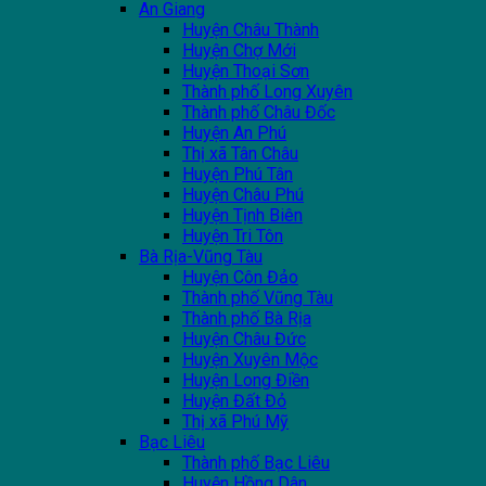
An Giang
Huyện Châu Thành
Huyện Chợ Mới
Huyện Thoại Sơn
Thành phố Long Xuyên
Thành phố Châu Đốc
Huyện An Phú
Thị xã Tân Châu
Huyện Phú Tân
Huyện Châu Phú
Huyện Tịnh Biên
Huyện Tri Tôn
Bà Rịa-Vũng Tàu
Huyện Côn Đảo
Thành phố Vũng Tàu
Thành phố Bà Rịa
Huyện Châu Đức
Huyện Xuyên Mộc
Huyện Long Điền
Huyện Đất Đỏ
Thị xã Phú Mỹ
Bạc Liêu
Thành phố Bạc Liêu
Huyện Hồng Dân