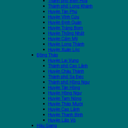
Thành phố Biên Hòa
Thành phố Long Khánh
Huyện Tân Phú
Huyện Vĩnh Cửu
Huyện Định Quán
Huyện Trảng Bom
Huyện Thống Nhất
Huyện Cẩm Mỹ
Huyện Long Thành
Huyện Xuân Lộc
Đồng Tháp
Huyện Lai Vung
Thành phố Cao Lãnh
Huyện Châu Thành
Thành phố Sa Đéc
Thành phố Hồng Ngự
Huyện Tân Hồng
Huyện Hồng Ngự
Huyện Tam Nông
Huyện Tháp Mười
Huyện Cao Lãnh
Huyện Thanh Bình
Huyện Lấp Vò
Hậu Giang