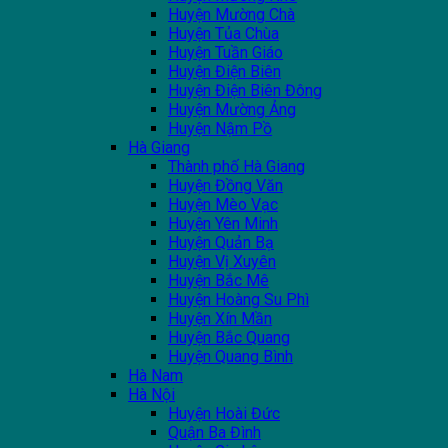
Huyện Mường Chà
Huyện Tủa Chùa
Huyện Tuần Giáo
Huyện Điện Biên
Huyện Điện Biên Đông
Huyện Mường Ảng
Huyện Nậm Pồ
Hà Giang
Thành phố Hà Giang
Huyện Đồng Văn
Huyện Mèo Vạc
Huyện Yên Minh
Huyện Quản Bạ
Huyện Vị Xuyên
Huyện Bắc Mê
Huyện Hoàng Su Phì
Huyện Xín Mần
Huyện Bắc Quang
Huyện Quang Bình
Hà Nam
Hà Nội
Huyện Hoài Đức
Quận Ba Đình