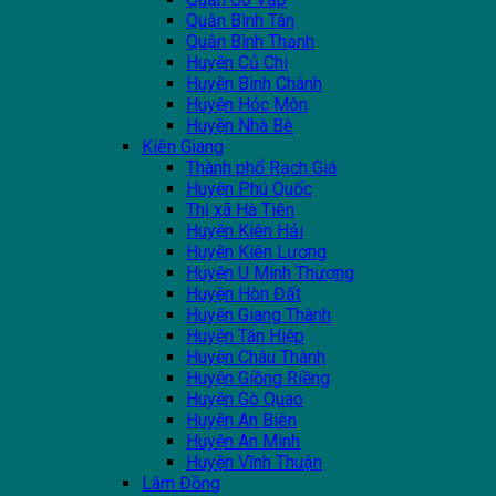
Quận Bình Tân
Quận Bình Thạnh
Huyện Củ Chi
Huyện Bình Chánh
Huyện Hóc Môn
Huyện Nhà Bè
Kiên Giang
Thành phổ Rạch Giá
Huyện Phú Quốc
Thị xã Hà Tiên
Huyện Kiên Hải
Huyện Kiên Lương
Huyện U Minh Thượng
Huyện Hòn Đất
Huyện Giang Thành
Huyện Tân Hiệp
Huyện Châu Thành
Huyện Giồng Riềng
Huyện Gò Quao
Huyện An Biên
Huyện An Minh
Huyện Vĩnh Thuận
Lâm Đồng