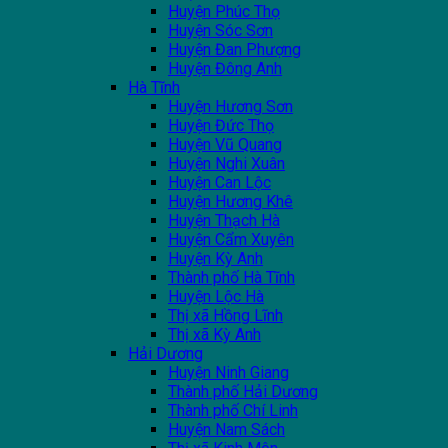
Huyện Phúc Thọ
Huyện Sóc Sơn
Huyện Đan Phượng
Huyện Đông Anh
Hà Tĩnh
Huyện Hương Sơn
Huyện Đức Thọ
Huyện Vũ Quang
Huyện Nghi Xuân
Huyện Can Lộc
Huyện Hương Khê
Huyện Thạch Hà
Huyện Cẩm Xuyên
Huyện Kỳ Anh
Thành phố Hà Tĩnh
Huyện Lộc Hà
Thị xã Hồng Lĩnh
Thị xã Kỳ Anh
Hải Dương
Huyện Ninh Giang
Thành phố Hải Dương
Thành phố Chí Linh
Huyện Nam Sách