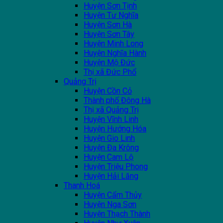
Huyện Sơn Tịnh
Huyện Tư Nghĩa
Huyện Sơn Hà
Huyện Sơn Tây
Huyện Minh Long
Huyện Nghĩa Hành
Huyện Mộ Đức
Thị xã Đức Phổ
Quảng Trị
Huyện Cồn Cỏ
Thành phố Đông Hà
Thị xã Quảng Trị
Huyện Vĩnh Linh
Huyện Hướng Hóa
Huyện Gio Linh
Huyện Đa Krông
Huyện Cam Lộ
Huyện Triệu Phong
Huyện Hải Lăng
Thanh Hoá
Huyện Cẩm Thủy
Huyện Nga Sơn
Huyện Thạch Thành