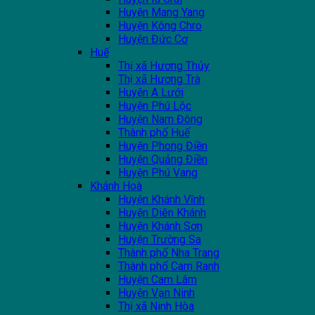
Huyện Mang Yang
Huyện Kông Chro
Huyện Đức Cơ
Huế
Thị xã Hương Thủy
Thị xã Hương Trà
Huyện A Lưới
Huyện Phú Lộc
Huyện Nam Đông
Thành phố Huế
Huyện Phong Điền
Huyện Quảng Điền
Huyện Phú Vang
Khánh Hoà
Huyện Khánh Vĩnh
Huyện Diên Khánh
Huyện Khánh Sơn
Huyện Trường Sa
Thành phố Nha Trang
Thành phố Cam Ranh
Huyện Cam Lâm
Huyện Vạn Ninh
Thị xã Ninh Hòa