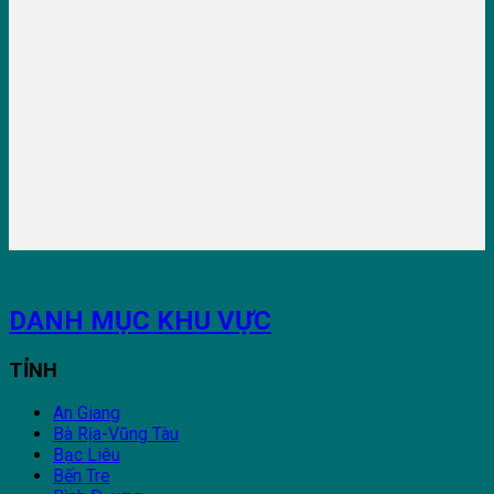
DANH MỤC KHU VỰC
TỈNH
An Giang
Bà Rịa-Vũng Tàu
Bạc Liêu
Bến Tre