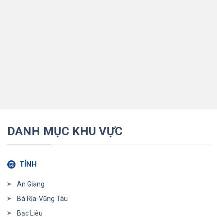
DANH MỤC KHU VỰC
TỈNH
An Giang
Bà Rịa-Vũng Tàu
Bạc Liêu