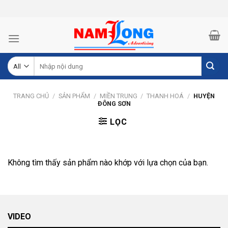
Skip
to
content
Tìm
kiếm:
TRANG CHỦ
/
SẢN PHẨM
/
MIỀN TRUNG
/
THANH HOÁ
/
HUYỆN
ĐÔNG SƠN
LỌC
Không tìm thấy sản phẩm nào khớp với lựa chọn của bạn.
VIDEO