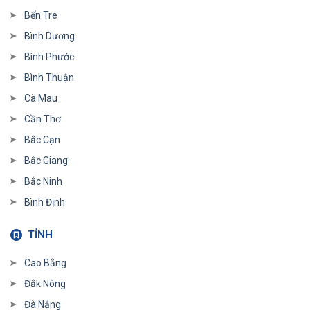
Bến Tre
Bình Dương
Bình Phước
Bình Thuận
Cà Mau
Cần Thơ
Bắc Cạn
Bắc Giang
Bắc Ninh
Bình Định
TỈNH
Cao Bằng
Đắk Nông
Đà Nẵng