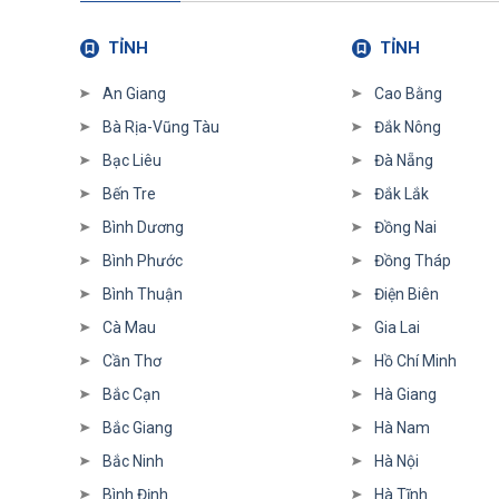
TỈNH
TỈNH
An Giang
Cao Bằng
Bà Rịa-Vũng Tàu
Đắk Nông
Bạc Liêu
Đà Nẵng
Bến Tre
Đắk Lắk
Bình Dương
Đồng Nai
Bình Phước
Đồng Tháp
Bình Thuận
Điện Biên
Cà Mau
Gia Lai
Cần Thơ
Hồ Chí Minh
Bắc Cạn
Hà Giang
Bắc Giang
Hà Nam
Bắc Ninh
Hà Nội
Bình Định
Hà Tĩnh