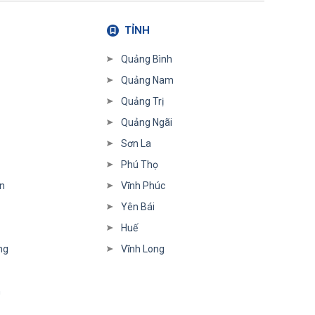
TỈNH
Quảng Bình
Quảng Nam
Quảng Trị
Quảng Ngãi
Sơn La
Phú Thọ
n
Vĩnh Phúc
Yên Bái
Huế
ng
Vĩnh Long
h