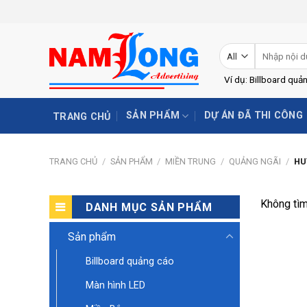
Skip
to
content
Tìm
kiếm:
Ví dụ: Billboard quả
SẢN PHẨM
DỰ ÁN ĐÃ THI CÔNG
TRANG CHỦ
TRANG CHỦ
/
SẢN PHẨM
/
MIỀN TRUNG
/
QUẢNG NGÃI
/
HU
Không tìm
DANH MỤC SẢN PHẨM
Sản phẩm
Billboard quảng cáo
Màn hình LED