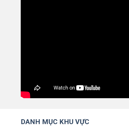
DANH MỤC KHU VỰC