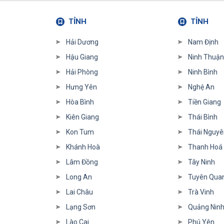
TỈNH
TỈNH
Hải Dương
Nam Định
Hậu Giang
Ninh Thuận
Hải Phòng
Ninh Bình
Hưng Yên
Nghệ An
Hòa Bình
Tiền Giang
Kiên Giang
Thái Bình
Kon Tum
Thái Nguyê
Khánh Hoà
Thanh Hoá
Lâm Đồng
Tây Ninh
Long An
Tuyên Qua
Lai Châu
Trà Vinh
Lạng Sơn
Quảng Nin
Lào Cai
Phú Yên