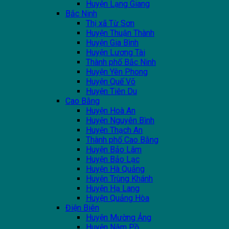
Huyện Lạng Giang
Bắc Ninh
Thị xã Từ Sơn
Huyện Thuận Thành
Huyện Gia Bình
Huyện Lương Tài
Thành phố Bắc Ninh
Huyện Yên Phong
Huyện Quế Võ
Huyện Tiên Du
Cao Bằng
Huyện Hoà An
Huyện Nguyên Bình
Huyện Thạch An
Thành phố Cao Bằng
Huyện Bảo Lâm
Huyện Bảo Lạc
Huyện Hà Quảng
Huyện Trùng Khánh
Huyện Hạ Lang
Huyện Quảng Hòa
Điện Biên
Huyện Mường Ảng
Huyện Nậm Pồ