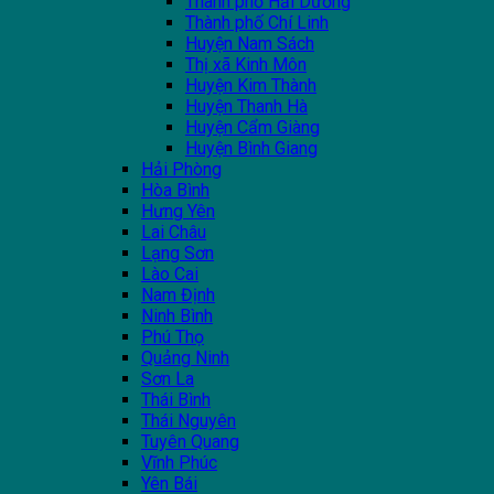
Thành phố Hải Dương
Thành phố Chí Linh
Huyện Nam Sách
Thị xã Kinh Môn
Huyện Kim Thành
Huyện Thanh Hà
Huyện Cẩm Giàng
Huyện Bình Giang
Hải Phòng
Hòa Bình
Hưng Yên
Lai Châu
Lạng Sơn
Lào Cai
Nam Định
Ninh Bình
Phú Thọ
Quảng Ninh
Sơn La
Thái Bình
Thái Nguyên
Tuyên Quang
Vĩnh Phúc
Yên Bái