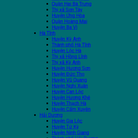
Quận Hai Bà Trưng
Thị xã Sơn Tây
Huyện Ứng Hòa
Quận Hoàng Mai
Huyện Ba Vì
Hà Tĩnh
Huyện Kỳ Anh
Thành phố Hà Tĩnh
Huyện Lộc Hà
Thị xã Hồng Lĩnh
Thị xã Kỳ Anh
Huyện Hương Sơn
Huyện Đức Thọ
Huyện Vũ Quang
Huyện Nghi Xuân
Huyện Can Lộc
Huyện Hương Khê
Huyện Thạch Hà
Huyện Cẩm Xuyên
Hải Dương
Huyện Gia Lộc
Huyện Tứ Kỳ
Huyện Ninh Giang