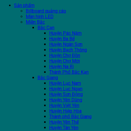
Sản phẩm
Billboard quảng cáo
Màn hình LED
Miền Bắc
Bắc Cạn
Huyện Pác Nặm
Huyện Ba Bể
Huyện Ngân Sơn
Huyện Bạch Thông
Huyện Chợ Đồn
Huyện Chợ Mới
Huyện Na Rì
Thành Phố Bắc Kạn
Bắc Giang
Huyện Lục Nam
Huyện Lục Ngạn
Huyện Sơn Động
Huyện Yên Dũng
Huyện Việt Yên
Huyện Hiệp Hòa
Thành phố Bắc Giang
Huyện Yên Thế
Huyện Tân Yên