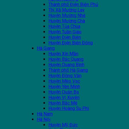
Thành phố Điện Biên Phủ
Thị Xã Mường Lay
Huyện Mường Nhé
Huyện Mường Chà
Huyện Tủa Chùa
Huyện Tuần Giáo
Huyện Điện Biên
Huyện Điện Biên Đông
Hà Giang
Huyện Xín Mần
Huyện Bắc Quang
Huyện Quang Bình
Thành phố Hà Giang
Huyện Đồng Văn
Huyện Mèo Vạc
Huyện Yên Minh
Huyện Quản Bạ
Huyện Vị Xuyên
Huyện Bắc Mê
Huyện Hoàng Su Phì
Hà Nam
Hà Nội
Huyện Mỹ Đức