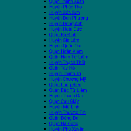
Quận Thanh Xuân
Huyện Phúc Thọ
Huyện Sóc Sơn
Huyện Đan Phượng
Huyện Đông Anh
Huyện Hoài Đức
Quận Ba Đình
Huyện Gia Lâm
Huyện Quốc Oai
Quận Hoàn Kiếm
Quận Nam Từ Liêm
Huyện Thạch Thất
Quận Tây Hồ
Huyện Thanh Trì
Huyện Chương Mỹ
Quận Long Biên
Quận Bắc Từ Liêm
Huyện Thanh Oai
Quận Cầu Giấy
Huyện Mê Linh
Huyện Thường Tín
Quận Đống Đa
Quận Hà Đông
Huyện Phú Xuyên