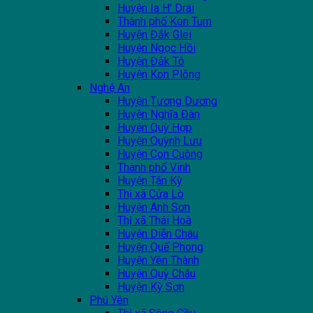
Huyện Ia H' Drai
Thành phố Kon Tum
Huyện Đắk Glei
Huyện Ngọc Hồi
Huyện Đắk Tô
Huyện Kon Plông
Nghệ An
Huyện Tương Dương
Huyện Nghĩa Đàn
Huyện Quỳ Hợp
Huyện Quỳnh Lưu
Huyện Con Cuông
Thành phố Vinh
Huyện Tân Kỳ
Thị xã Cửa Lò
Huyện Anh Sơn
Thị xã Thái Hoà
Huyện Diễn Châu
Huyện Quế Phong
Huyện Yên Thành
Huyện Quỳ Châu
Huyện Kỳ Sơn
Phú Yên