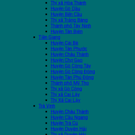
Thị xã Hòa Thành
Huyện Gò Dầu
Huyện Bến Cầu
Thị xã Trảng Bàng
Thành phố Tây Ninh
Huyện Tân Biên
Tiền Giang
Huyện Cái Bè
Huyện Tân Phước
Huyện Châu Thành
Huyện Chợ Gạo
Huyện Gò Công Tây
Huyện Gò Công Đông
Huyện Tân Phú Đông
Thành phố Mỹ Tho
Thị xã Gò Công
Thị xã Cai Lậy
Thị Xã Cai Lậy
Trà Vinh
Huyện Châu Thành
Huyện Cầu Ngang
Huyện Trà Cú
Huyện Duyên Hải
Thị xã Duyên Hải