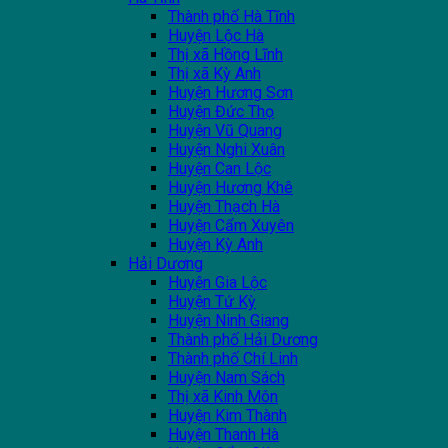
Thành phố Hà Tĩnh
Huyện Lộc Hà
Thị xã Hồng Lĩnh
Thị xã Kỳ Anh
Huyện Hương Sơn
Huyện Đức Thọ
Huyện Vũ Quang
Huyện Nghi Xuân
Huyện Can Lộc
Huyện Hương Khê
Huyện Thạch Hà
Huyện Cẩm Xuyên
Huyện Kỳ Anh
Hải Dương
Huyện Gia Lộc
Huyện Tứ Kỳ
Huyện Ninh Giang
Thành phố Hải Dương
Thành phố Chí Linh
Huyện Nam Sách
Thị xã Kinh Môn
Huyện Kim Thành
Huyện Thanh Hà