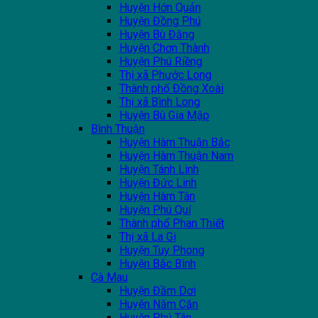
Huyện Hớn Quản
Huyện Đồng Phú
Huyện Bù Đăng
Huyện Chơn Thành
Huyện Phú Riềng
Thị xã Phước Long
Thành phố Đồng Xoài
Thị xã Bình Long
Huyện Bù Gia Mập
Bình Thuận
Huyện Hàm Thuận Bắc
Huyện Hàm Thuận Nam
Huyện Tánh Linh
Huyện Đức Linh
Huyện Hàm Tân
Huyện Phú Quí
Thành phố Phan Thiết
Thị xã La Gi
Huyện Tuy Phong
Huyện Bắc Bình
Cà Mau
Huyện Đầm Dơi
Huyện Năm Căn
Huyện Phú Tân