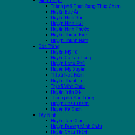
Ninh Thuận
Thành phố Phan Rang-Tháp Chàm
Huyện Bác Ái
Huyện Ninh Sơn
Huyện Ninh Hải
Huyện Ninh Phước
Huyện Thuận Bắc
Huyện Thuận Nam
Sóc Trăng
Huyện Mỹ Tú
Huyện Cù Lao Dung
Huyện Long Phú
Huyện Mỹ Xuyên
Thị xã Ngã Năm
Huyện Thạnh Trị
Thị xã Vĩnh Châu
Huyện Trần Đề
Thành phố Sóc Trăng
Huyện Châu Thành
Huyện Kế Sách
Tây Ninh
Huyện Tân Châu
Huyện Dương Minh Châu
Huyện Châu Thành