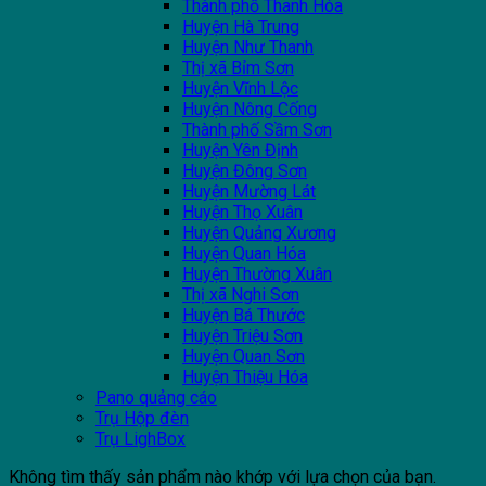
Thành phố Thanh Hóa
Huyện Hà Trung
Huyện Như Thanh
Thị xã Bỉm Sơn
Huyện Vĩnh Lộc
Huyện Nông Cống
Thành phố Sầm Sơn
Huyện Yên Định
Huyện Đông Sơn
Huyện Mường Lát
Huyện Thọ Xuân
Huyện Quảng Xương
Huyện Quan Hóa
Huyện Thường Xuân
Thị xã Nghi Sơn
Huyện Bá Thước
Huyện Triệu Sơn
Huyện Quan Sơn
Huyện Thiệu Hóa
Pano quảng cáo
Trụ Hộp đèn
Trụ LighBox
Không tìm thấy sản phẩm nào khớp với lựa chọn của bạn.