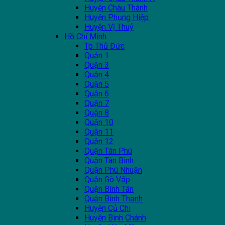
Huyện Châu Thành
Huyện Phụng Hiệp
Huyện Vị Thuỷ
Hồ Chí Minh
Tp Thủ Đức
Quận 1
Quận 3
Quận 4
Quận 5
Quận 6
Quận 7
Quận 8
Quận 10
Quận 11
Quận 12
Quận Tân Phú
Quận Tân Bình
Quận Phú Nhuận
Quận Gò Vấp
Quận Bình Tân
Quận Bình Thạnh
Huyện Củ Chi
Huyện Bình Chánh