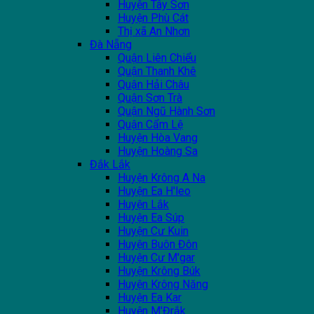
Huyện Tây Sơn
Huyện Phù Cát
Thị xã An Nhơn
Đà Nẵng
Quận Liên Chiểu
Quận Thanh Khê
Quận Hải Châu
Quận Sơn Trà
Quận Ngũ Hành Sơn
Quận Cẩm Lệ
Huyện Hòa Vang
Huyện Hoàng Sa
Đắk Lắk
Huyện Krông A Na
Huyện Ea H'leo
Huyện Lắk
Huyện Ea Súp
Huyện Cư Kuin
Huyện Buôn Đôn
Huyện Cư M'gar
Huyện Krông Búk
Huyện Krông Năng
Huyện Ea Kar
Huyện M'Đrắk