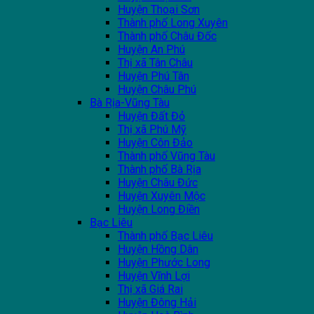
Huyện Thoại Sơn
Thành phố Long Xuyên
Thành phố Châu Đốc
Huyện An Phú
Thị xã Tân Châu
Huyện Phú Tân
Huyện Châu Phú
Bà Rịa-Vũng Tàu
Huyện Đất Đỏ
Thị xã Phú Mỹ
Huyện Côn Đảo
Thành phố Vũng Tàu
Thành phố Bà Rịa
Huyện Châu Đức
Huyện Xuyên Mộc
Huyện Long Điền
Bạc Liêu
Thành phố Bạc Liêu
Huyện Hồng Dân
Huyện Phước Long
Huyện Vĩnh Lợi
Thị xã Giá Rai
Huyện Đông Hải