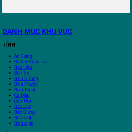
DANH MỤC KHU VỰC
TỈNH
An Giang
Bà Rịa-Vũng Tàu
Bạc Liêu
Bến Tre
Bình Dương
Bình Phước
Bình Thuận
Cà Mau
Cần Thơ
Bắc Cạn
Bắc Giang
Bắc Ninh
Bình Định