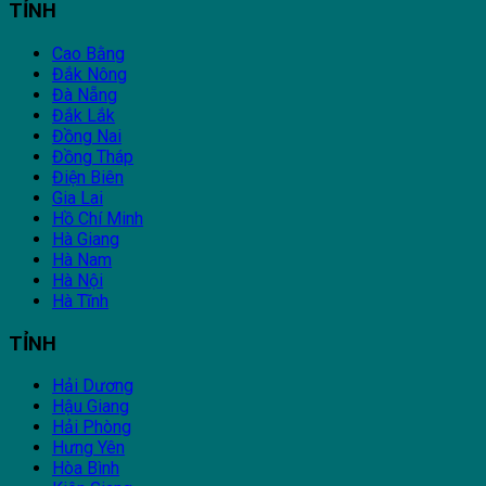
TỈNH
Cao Bằng
Đắk Nông
Đà Nẵng
Đắk Lắk
Đồng Nai
Đồng Tháp
Điện Biên
Gia Lai
Hồ Chí Minh
Hà Giang
Hà Nam
Hà Nội
Hà Tĩnh
TỈNH
Hải Dương
Hậu Giang
Hải Phòng
Hưng Yên
Hòa Bình