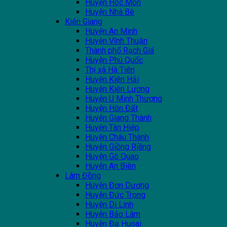
Huyện Hóc Môn
Huyện Nhà Bè
Kiên Giang
Huyện An Minh
Huyện Vĩnh Thuận
Thành phổ Rạch Giá
Huyện Phú Quốc
Thị xã Hà Tiên
Huyện Kiên Hải
Huyện Kiên Lương
Huyện U Minh Thượng
Huyện Hòn Đất
Huyện Giang Thành
Huyện Tân Hiệp
Huyện Châu Thành
Huyện Giồng Riềng
Huyện Gò Quao
Huyện An Biên
Lâm Đồng
Huyện Đơn Dương
Huyện Đức Trọng
Huyện Di Linh
Huyện Bảo Lâm
Huyện Đạ Huoai