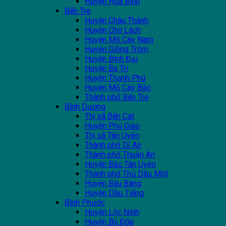
Huyện Hoà Bình
Bến Tre
Huyện Châu Thành
Huyện Chợ Lách
Huyện Mỏ Cày Nam
Huyện Giồng Trôm
Huyện Bình Đại
Huyện Ba Tri
Huyện Thạnh Phú
Huyện Mỏ Cày Bắc
Thành phố Bến Tre
Bình Dương
Thị xã Bến Cát
Huyện Phú Giáo
Thị xã Tân Uyên
Thành phố Dĩ An
Thành phố Thuận An
Huyện Bắc Tân Uyên
Thành phố Thủ Dầu Một
Huyện Bàu Bàng
Huyện Dầu Tiếng
Bình Phước
Huyện Lộc Ninh
Huyện Bù Đốp