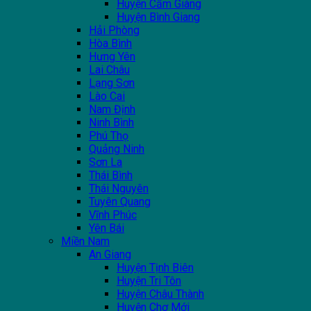
Huyện Cẩm Giàng
Huyện Bình Giang
Hải Phòng
Hòa Bình
Hưng Yên
Lai Châu
Lạng Sơn
Lào Cai
Nam Định
Ninh Bình
Phú Thọ
Quảng Ninh
Sơn La
Thái Bình
Thái Nguyên
Tuyên Quang
Vĩnh Phúc
Yên Bái
Miền Nam
An Giang
Huyện Tịnh Biên
Huyện Tri Tôn
Huyện Châu Thành
Huyện Chợ Mới