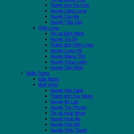
Thành phố Trà Vinh
Huyện Càng Long
Huyện Cầu Kè
Huyện Tiểu Cần
Vĩnh Long
Thị xã Bình Minh
Huyện Trà Ôn
Thành phố Vĩnh Long
Huyện Long Hồ
Huyện Mang Thít
Huyện Vũng Liêm
Huyện Tam Bình
Miền Trung
Đắk Nông
Bình Định
Huyện Vân Canh
Thành phố Quy Nhơn
Huyện An Lão
Huyện Tuy Phước
Thị xã Hoài Nhơn
Huyện Hoài Ân
Huyện Phù Mỹ
Huyện Vĩnh Thạnh