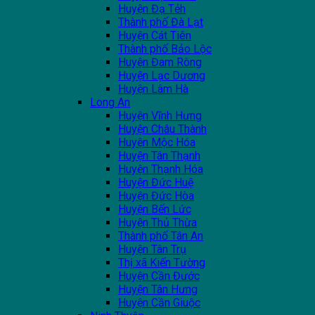
Huyện Đạ Tẻh
Thành phố Đà Lạt
Huyện Cát Tiên
Thành phố Bảo Lộc
Huyện Đam Rông
Huyện Lạc Dương
Huyện Lâm Hà
Long An
Huyện Vĩnh Hưng
Huyện Châu Thành
Huyện Mộc Hóa
Huyện Tân Thạnh
Huyện Thạnh Hóa
Huyện Đức Huệ
Huyện Đức Hòa
Huyện Bến Lức
Huyện Thủ Thừa
Thành phố Tân An
Huyện Tân Trụ
Thị xã Kiến Tường
Huyện Cần Đước
Huyện Tân Hưng
Huyện Cần Giuộc