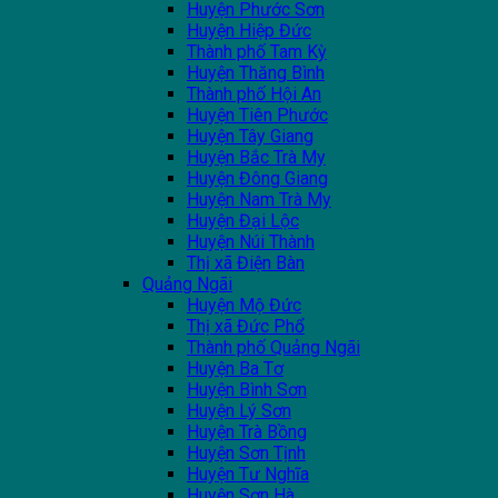
Huyện Phước Sơn
Huyện Hiệp Đức
Thành phố Tam Kỳ
Huyện Thăng Bình
Thành phố Hội An
Huyện Tiên Phước
Huyện Tây Giang
Huyện Bắc Trà My
Huyện Đông Giang
Huyện Nam Trà My
Huyện Đại Lộc
Huyện Núi Thành
Thị xã Điện Bàn
Quảng Ngãi
Huyện Mộ Đức
Thị xã Đức Phổ
Thành phố Quảng Ngãi
Huyện Ba Tơ
Huyện Bình Sơn
Huyện Lý Sơn
Huyện Trà Bồng
Huyện Sơn Tịnh
Huyện Tư Nghĩa
Huyện Sơn Hà