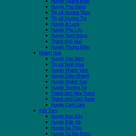
Huyện Quảng Điền
Huyện Phú Vang
Thị xã Hương Thủy
Thị xã Hương Trà
Huyện A Lưới
Huyện Phú Lộc
Huyện Nam Đông
Thành phố Huế
Huyện Phong Điền
Khánh Hoà
Huyện Vạn Ninh
Thị xã Ninh Hòa
Huyện Khánh Vĩnh
Huyện Diên Khánh
Huyện Khánh Sơn
Huyện Trường Sa
Thành phố Nha Trang
Thành phố Cam Ranh
Huyện Cam Lâm
Kon Tum
Huyện Kon Rẫy
Huyện Đắk Hà
Huyện Sa Thầy
Huyện Tu Mơ Rông