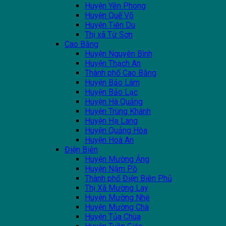
Huyện Yên Phong
Huyện Quế Võ
Huyện Tiên Du
Thị xã Từ Sơn
Cao Bằng
Huyện Nguyên Bình
Huyện Thạch An
Thành phố Cao Bằng
Huyện Bảo Lâm
Huyện Bảo Lạc
Huyện Hà Quảng
Huyện Trùng Khánh
Huyện Hạ Lang
Huyện Quảng Hòa
Huyện Hoà An
Điện Biên
Huyện Mường Ảng
Huyện Nậm Pồ
Thành phố Điện Biên Phủ
Thị Xã Mường Lay
Huyện Mường Nhé
Huyện Mường Chà
Huyện Tủa Chùa