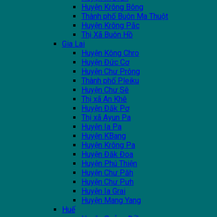
Huyện Krông Bông
Thành phố Buôn Ma Thuột
Huyện Krông Pắc
Thị Xã Buôn Hồ
Gia Lai
Huyện Kông Chro
Huyện Đức Cơ
Huyện Chư Prông
Thành phố Pleiku
Huyện Chư Sê
Thị xã An Khê
Huyện Đăk Pơ
Thị xã Ayun Pa
Huyện Ia Pa
Huyện KBang
Huyện Krông Pa
Huyện Đăk Đoa
Huyện Phú Thiện
Huyện Chư Păh
Huyện Chư Pưh
Huyện Ia Grai
Huyện Mang Yang
Huế