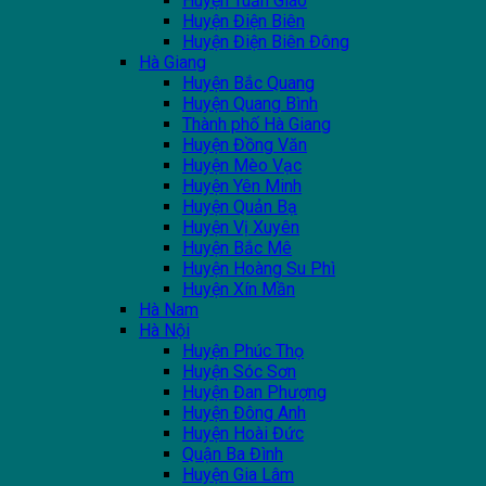
Huyện Tuần Giáo
Huyện Điện Biên
Huyện Điện Biên Đông
Hà Giang
Huyện Bắc Quang
Huyện Quang Bình
Thành phố Hà Giang
Huyện Đồng Văn
Huyện Mèo Vạc
Huyện Yên Minh
Huyện Quản Bạ
Huyện Vị Xuyên
Huyện Bắc Mê
Huyện Hoàng Su Phì
Huyện Xín Mần
Hà Nam
Hà Nội
Huyện Phúc Thọ
Huyện Sóc Sơn
Huyện Đan Phượng
Huyện Đông Anh
Huyện Hoài Đức
Quận Ba Đình
Huyện Gia Lâm