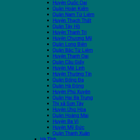
Huyện Quốc Oai
Quận Hoàn Kiếm
Quận Nam Từ Liêm
Huyện Thạch Thất
Quận Tây Hồ
Huyện Thanh Trì
Huyện Chương Mỹ
Quận Long Biên
Quận Bắc Từ Liêm
Huyện Thanh Oai
Quận Cầu Giấy
Huyện Mê Linh
Huyện Thường Tín
Quận Đống Đa
Quận Hà Đông
Huyện Phú Xuyên
Quận Hai Bà Trưng
Thị xã Sơn Tây
Huyện Ứng Hòa
Quận Hoàng Mai
Huyện Ba Vì
Huyện Mỹ Đức
Quận Thanh Xuân
Hà Tĩnh