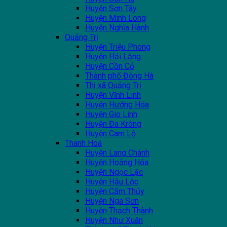
Huyện Sơn Tây
Huyện Minh Long
Huyện Nghĩa Hành
Quảng Trị
Huyện Triệu Phong
Huyện Hải Lăng
Huyện Cồn Cỏ
Thành phố Đông Hà
Thị xã Quảng Trị
Huyện Vĩnh Linh
Huyện Hướng Hóa
Huyện Gio Linh
Huyện Đa Krông
Huyện Cam Lộ
Thanh Hoá
Huyện Lang Chánh
Huyện Hoằng Hóa
Huyện Ngọc Lặc
Huyện Hậu Lộc
Huyện Cẩm Thủy
Huyện Nga Sơn
Huyện Thạch Thành
Huyện Như Xuân