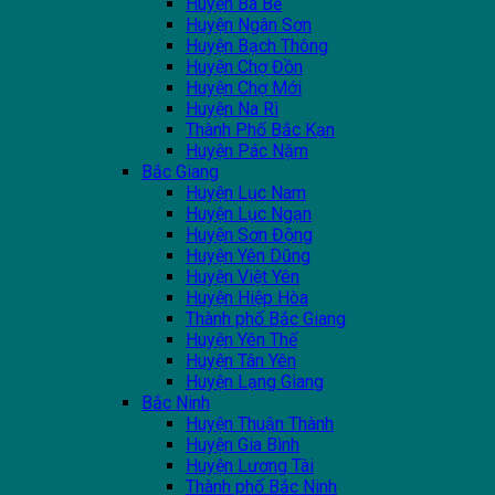
Huyện Ba Bể
Huyện Ngân Sơn
Huyện Bạch Thông
Huyện Chợ Đồn
Huyện Chợ Mới
Huyện Na Rì
Thành Phố Bắc Kạn
Huyện Pác Nặm
Bắc Giang
Huyện Lục Nam
Huyện Lục Ngạn
Huyện Sơn Động
Huyện Yên Dũng
Huyện Việt Yên
Huyện Hiệp Hòa
Thành phố Bắc Giang
Huyện Yên Thế
Huyện Tân Yên
Huyện Lạng Giang
Bắc Ninh
Huyện Thuận Thành
Huyện Gia Bình
Huyện Lương Tài
Thành phố Bắc Ninh