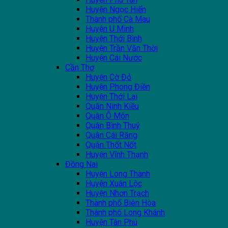
Huyện Ngọc Hiển
Thành phố Cà Mau
Huyện U Minh
Huyện Thới Bình
Huyện Trần Văn Thời
Huyện Cái Nước
Cần Thơ
Huyện Cờ Đỏ
Huyện Phong Điền
Huyện Thới Lai
Quận Ninh Kiều
Quận Ô Môn
Quận Bình Thuỷ
Quận Cái Răng
Quận Thốt Nốt
Huyện Vĩnh Thạnh
Đồng Nai
Huyện Long Thành
Huyện Xuân Lộc
Huyện Nhơn Trạch
Thành phố Biên Hòa
Thành phố Long Khánh
Huyện Tân Phú