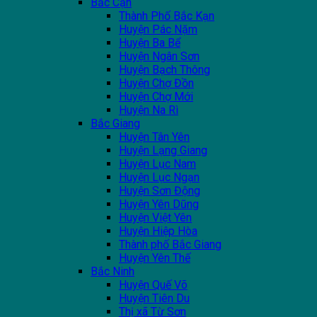
Bắc Cạn
Thành Phố Bắc Kạn
Huyện Pác Nặm
Huyện Ba Bể
Huyện Ngân Sơn
Huyện Bạch Thông
Huyện Chợ Đồn
Huyện Chợ Mới
Huyện Na Rì
Bắc Giang
Huyện Tân Yên
Huyện Lạng Giang
Huyện Lục Nam
Huyện Lục Ngạn
Huyện Sơn Động
Huyện Yên Dũng
Huyện Việt Yên
Huyện Hiệp Hòa
Thành phố Bắc Giang
Huyện Yên Thế
Bắc Ninh
Huyện Quế Võ
Huyện Tiên Du
Thị xã Từ Sơn