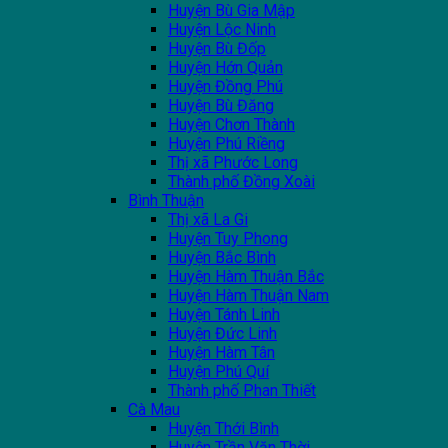
Huyện Bù Gia Mập
Huyện Lộc Ninh
Huyện Bù Đốp
Huyện Hớn Quản
Huyện Đồng Phú
Huyện Bù Đăng
Huyện Chơn Thành
Huyện Phú Riềng
Thị xã Phước Long
Thành phố Đồng Xoài
Bình Thuận
Thị xã La Gi
Huyện Tuy Phong
Huyện Bắc Bình
Huyện Hàm Thuận Bắc
Huyện Hàm Thuận Nam
Huyện Tánh Linh
Huyện Đức Linh
Huyện Hàm Tân
Huyện Phú Quí
Thành phố Phan Thiết
Cà Mau
Huyện Thới Bình
Huyện Trần Văn Thời