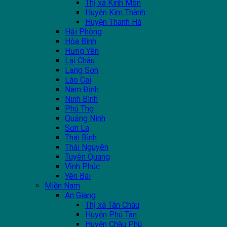
Thị xã Kinh Môn
Huyện Kim Thành
Huyện Thanh Hà
Hải Phòng
Hòa Bình
Hưng Yên
Lai Châu
Lạng Sơn
Lào Cai
Nam Định
Ninh Bình
Phú Thọ
Quảng Ninh
Sơn La
Thái Bình
Thái Nguyên
Tuyên Quang
Vĩnh Phúc
Yên Bái
Miền Nam
An Giang
Thị xã Tân Châu
Huyện Phú Tân
Huyện Châu Phú