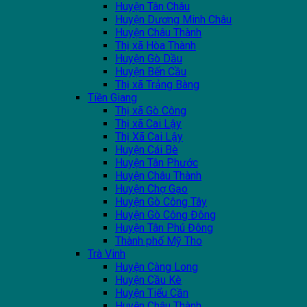
Huyện Tân Châu
Huyện Dương Minh Châu
Huyện Châu Thành
Thị xã Hòa Thành
Huyện Gò Dầu
Huyện Bến Cầu
Thị xã Trảng Bàng
Tiền Giang
Thị xã Gò Công
Thị xã Cai Lậy
Thị Xã Cai Lậy
Huyện Cái Bè
Huyện Tân Phước
Huyện Châu Thành
Huyện Chợ Gạo
Huyện Gò Công Tây
Huyện Gò Công Đông
Huyện Tân Phú Đông
Thành phố Mỹ Tho
Trà Vinh
Huyện Càng Long
Huyện Cầu Kè
Huyện Tiểu Cần
Huyện Châu Thành