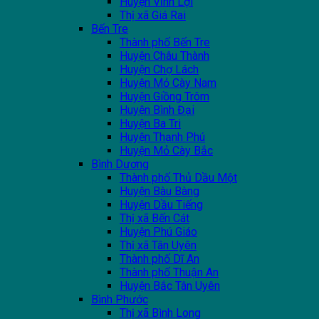
Huyện Vĩnh Lợi
Thị xã Giá Rai
Bến Tre
Thành phố Bến Tre
Huyện Châu Thành
Huyện Chợ Lách
Huyện Mỏ Cày Nam
Huyện Giồng Trôm
Huyện Bình Đại
Huyện Ba Tri
Huyện Thạnh Phú
Huyện Mỏ Cày Bắc
Bình Dương
Thành phố Thủ Dầu Một
Huyện Bàu Bàng
Huyện Dầu Tiếng
Thị xã Bến Cát
Huyện Phú Giáo
Thị xã Tân Uyên
Thành phố Dĩ An
Thành phố Thuận An
Huyện Bắc Tân Uyên
Bình Phước
Thị xã Bình Long