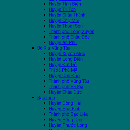
Huyện Tịnh Biên
Huyện Tri Tôn
Huyện Châu Thành
Huyện Chợ Mới
Huyện Thoại Sơn
Thành phố Long Xuyên
Thành phố Châu Đốc
Huyện An Phú
Bà Rịa-Vũng Tàu
Huyện Xuyên Mộc
Huyện Long Điền
Huyện Đất Đỏ
Thị xã Phú Mỹ
Huyện Côn Đảo
Thành phố Vũng Tàu
Thành phố Bà Rịa
Huyện Châu Đức
Bạc Liêu
Huyện Đông Hải
Huyện Hoà Bình
Thành phố Bạc Liêu
Huyện Hồng Dân
Huyện Phước Long