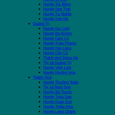
Huyện Trà Bồng
Huyện Sơn Tịnh
Huyện Tư Nghĩa
Huyện Sơn Hà
Quảng Trị
Huyện Gio Linh
Huyện Đa Krông
Huyện Cam Lộ
Huyện Triệu Phong
Huyện Hải Lăng
Huyện Cồn Cỏ
Thành phố Đông Hà
Thị xã Quảng Trị
Huyện Vĩnh Linh
Huyện Hướng Hóa
Thanh Hoá
Huyện Thường Xuân
Thị xã Nghi Sơn
Huyện Bá Thước
Huyện Triệu Sơn
Huyện Quan Sơn
Huyện Thiệu Hóa
Huyện Lang Chánh