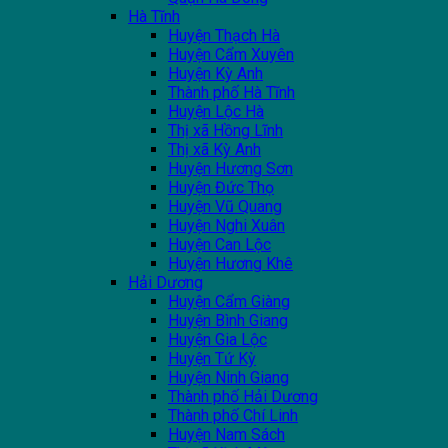
Hà Tĩnh
Huyện Thạch Hà
Huyện Cẩm Xuyên
Huyện Kỳ Anh
Thành phố Hà Tĩnh
Huyện Lộc Hà
Thị xã Hồng Lĩnh
Thị xã Kỳ Anh
Huyện Hương Sơn
Huyện Đức Thọ
Huyện Vũ Quang
Huyện Nghi Xuân
Huyện Can Lộc
Huyện Hương Khê
Hải Dương
Huyện Cẩm Giàng
Huyện Bình Giang
Huyện Gia Lộc
Huyện Tứ Kỳ
Huyện Ninh Giang
Thành phố Hải Dương
Thành phố Chí Linh
Huyện Nam Sách