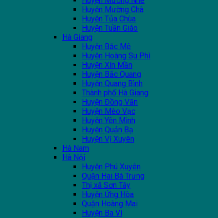
Huyện Mường Nhé
Huyện Mường Chà
Huyện Tủa Chùa
Huyện Tuần Giáo
Hà Giang
Huyện Bắc Mê
Huyện Hoàng Su Phì
Huyện Xín Mần
Huyện Bắc Quang
Huyện Quang Bình
Thành phố Hà Giang
Huyện Đồng Văn
Huyện Mèo Vạc
Huyện Yên Minh
Huyện Quản Bạ
Huyện Vị Xuyên
Hà Nam
Hà Nội
Huyện Phú Xuyên
Quận Hai Bà Trưng
Thị xã Sơn Tây
Huyện Ứng Hòa
Quận Hoàng Mai
Huyện Ba Vì