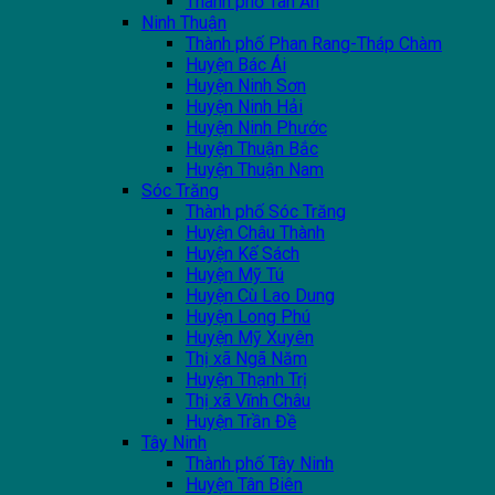
Thành phố Tân An
Ninh Thuận
Thành phố Phan Rang-Tháp Chàm
Huyện Bác Ái
Huyện Ninh Sơn
Huyện Ninh Hải
Huyện Ninh Phước
Huyện Thuận Bắc
Huyện Thuận Nam
Sóc Trăng
Thành phố Sóc Trăng
Huyện Châu Thành
Huyện Kế Sách
Huyện Mỹ Tú
Huyện Cù Lao Dung
Huyện Long Phú
Huyện Mỹ Xuyên
Thị xã Ngã Năm
Huyện Thạnh Trị
Thị xã Vĩnh Châu
Huyện Trần Đề
Tây Ninh
Thành phố Tây Ninh
Huyện Tân Biên