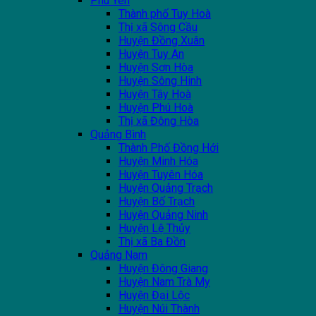
Phú Yên
Thành phố Tuy Hoà
Thị xã Sông Cầu
Huyện Đồng Xuân
Huyện Tuy An
Huyện Sơn Hòa
Huyện Sông Hinh
Huyện Tây Hoà
Huyện Phú Hoà
Thị xã Đông Hòa
Quảng Bình
Thành Phố Đồng Hới
Huyện Minh Hóa
Huyện Tuyên Hóa
Huyện Quảng Trạch
Huyện Bố Trạch
Huyện Quảng Ninh
Huyện Lệ Thủy
Thị xã Ba Đồn
Quảng Nam
Huyện Đông Giang
Huyện Nam Trà My
Huyện Đại Lộc
Huyện Núi Thành