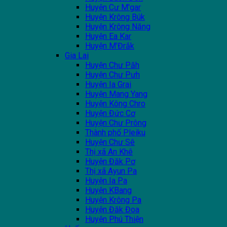
Huyện Cư M'gar
Huyện Krông Búk
Huyện Krông Năng
Huyện Ea Kar
Huyện M'Đrắk
Gia Lai
Huyện Chư Păh
Huyện Chư Pưh
Huyện Ia Grai
Huyện Mang Yang
Huyện Kông Chro
Huyện Đức Cơ
Huyện Chư Prông
Thành phố Pleiku
Huyện Chư Sê
Thị xã An Khê
Huyện Đăk Pơ
Thị xã Ayun Pa
Huyện Ia Pa
Huyện KBang
Huyện Krông Pa
Huyện Đăk Đoa
Huyện Phú Thiện