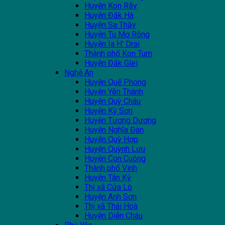
Huyện Kon Rẫy
Huyện Đắk Hà
Huyện Sa Thầy
Huyện Tu Mơ Rông
Huyện Ia H' Drai
Thành phố Kon Tum
Huyện Đắk Glei
Nghệ An
Huyện Quế Phong
Huyện Yên Thành
Huyện Quỳ Châu
Huyện Kỳ Sơn
Huyện Tương Dương
Huyện Nghĩa Đàn
Huyện Quỳ Hợp
Huyện Quỳnh Lưu
Huyện Con Cuông
Thành phố Vinh
Huyện Tân Kỳ
Thị xã Cửa Lò
Huyện Anh Sơn
Thị xã Thái Hoà
Huyện Diễn Châu