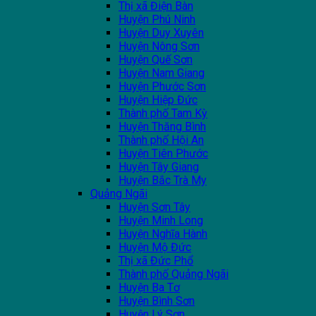
Thị xã Điện Bàn
Huyện Phú Ninh
Huyện Duy Xuyên
Huyện Nông Sơn
Huyện Quế Sơn
Huyện Nam Giang
Huyện Phước Sơn
Huyện Hiệp Đức
Thành phố Tam Kỳ
Huyện Thăng Bình
Thành phố Hội An
Huyện Tiên Phước
Huyện Tây Giang
Huyện Bắc Trà My
Quảng Ngãi
Huyện Sơn Tây
Huyện Minh Long
Huyện Nghĩa Hành
Huyện Mộ Đức
Thị xã Đức Phổ
Thành phố Quảng Ngãi
Huyện Ba Tơ
Huyện Bình Sơn
Huyện Lý Sơn