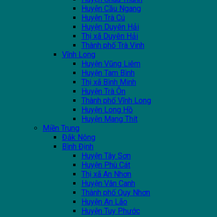
Huyện Cầu Ngang
Huyện Trà Cú
Huyện Duyên Hải
Thị xã Duyên Hải
Thành phố Trà Vinh
Vĩnh Long
Huyện Vũng Liêm
Huyện Tam Bình
Thị xã Bình Minh
Huyện Trà Ôn
Thành phố Vĩnh Long
Huyện Long Hồ
Huyện Mang Thít
Miền Trung
Đắk Nông
Bình Định
Huyện Tây Sơn
Huyện Phù Cát
Thị xã An Nhơn
Huyện Vân Canh
Thành phố Quy Nhơn
Huyện An Lão
Huyện Tuy Phước