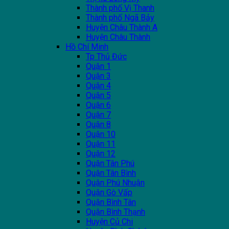
Thành phố Vị Thanh
Thành phố Ngã Bảy
Huyện Châu Thành A
Huyện Châu Thành
Hồ Chí Minh
Tp Thủ Đức
Quận 1
Quận 3
Quận 4
Quận 5
Quận 6
Quận 7
Quận 8
Quận 10
Quận 11
Quận 12
Quận Tân Phú
Quận Tân Bình
Quận Phú Nhuận
Quận Gò Vấp
Quận Bình Tân
Quận Bình Thạnh
Huyện Củ Chi