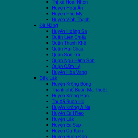
Thị xã Hoài Nhơn
Huyện Hoài Ân
Huyện Phù Mỹ
Huyện Vĩnh Thạnh
Đà Nẵng
Huyện Hoàng Sa
Quận Liên Chiểu
Quận Thanh Khê
Quận Hải Châu
Quận Sơn Trà
Quận Ngũ Hành Sơn
Quận Cẩm Lệ
Huyện Hòa Vang
Đắk Lắk
Huyện Krông Bông
Thành phố Buôn Ma Thuột
Huyện Krông Pắc
Thị Xã Buôn Hồ
Huyện Krông A Na
Huyện Ea H'leo
Huyện Lắk
Huyện Ea Súp
Huyện Cư Kuin
Huyện Buôn Đôn