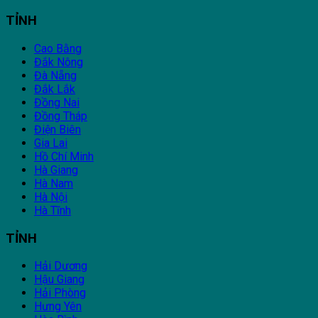
TỈNH
Cao Bằng
Đắk Nông
Đà Nẵng
Đắk Lắk
Đồng Nai
Đồng Tháp
Điện Biên
Gia Lai
Hồ Chí Minh
Hà Giang
Hà Nam
Hà Nội
Hà Tĩnh
TỈNH
Hải Dương
Hậu Giang
Hải Phòng
Hưng Yên