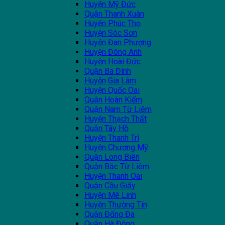
Huyện Mỹ Đức
Quận Thanh Xuân
Huyện Phúc Thọ
Huyện Sóc Sơn
Huyện Đan Phượng
Huyện Đông Anh
Huyện Hoài Đức
Quận Ba Đình
Huyện Gia Lâm
Huyện Quốc Oai
Quận Hoàn Kiếm
Quận Nam Từ Liêm
Huyện Thạch Thất
Quận Tây Hồ
Huyện Thanh Trì
Huyện Chương Mỹ
Quận Long Biên
Quận Bắc Từ Liêm
Huyện Thanh Oai
Quận Cầu Giấy
Huyện Mê Linh
Huyện Thường Tín
Quận Đống Đa
Quận Hà Đông