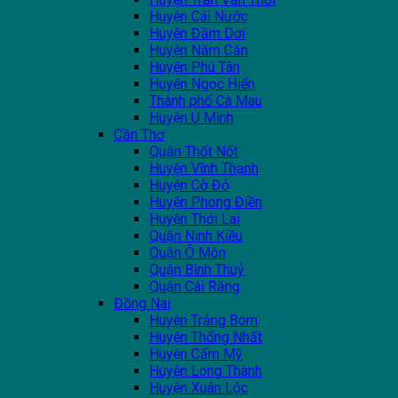
Huyện Cái Nước
Huyện Đầm Dơi
Huyện Năm Căn
Huyện Phú Tân
Huyện Ngọc Hiển
Thành phố Cà Mau
Huyện U Minh
Cần Thơ
Quận Thốt Nốt
Huyện Vĩnh Thạnh
Huyện Cờ Đỏ
Huyện Phong Điền
Huyện Thới Lai
Quận Ninh Kiều
Quận Ô Môn
Quận Bình Thuỷ
Quận Cái Răng
Đồng Nai
Huyện Trảng Bom
Huyện Thống Nhất
Huyện Cẩm Mỹ
Huyện Long Thành
Huyện Xuân Lộc