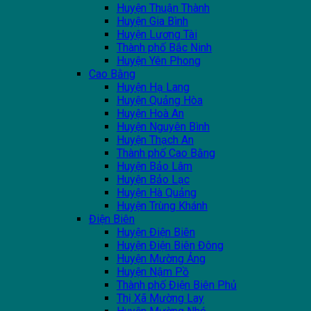
Huyện Thuận Thành
Huyện Gia Bình
Huyện Lương Tài
Thành phố Bắc Ninh
Huyện Yên Phong
Cao Bằng
Huyện Hạ Lang
Huyện Quảng Hòa
Huyện Hoà An
Huyện Nguyên Bình
Huyện Thạch An
Thành phố Cao Bằng
Huyện Bảo Lâm
Huyện Bảo Lạc
Huyện Hà Quảng
Huyện Trùng Khánh
Điện Biên
Huyện Điện Biên
Huyện Điện Biên Đông
Huyện Mường Ảng
Huyện Nậm Pồ
Thành phố Điện Biên Phủ
Thị Xã Mường Lay