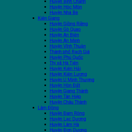
Huyện Bình Chánh
Huyện Hóc Môn
Huyện Nhà Bè
Kiên Giang
Huyện Giồng Riềng
Huyện Gò Quao
Huyện An Biên
Huyện An Minh
Huyện Vĩnh Thuận
Thành phổ Rạch Giá
Huyện Phú Quốc
Thị xã Hà Tiên
Huyện Kiên Hải
Huyện Kiên Lương
Huyện U Minh Thượng
Huyện Hòn Đất
Huyện Giang Thành
Huyện Tân Hiệp
Huyện Châu Thành
Lâm Đồng
Huyện Đam Rông
Huyện Lạc Dương
Huyện Lâm Hà
Huyện Đơn Dương