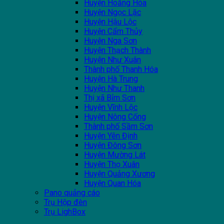
Huyện Hoằng Hóa
Huyện Ngọc Lặc
Huyện Hậu Lộc
Huyện Cẩm Thủy
Huyện Nga Sơn
Huyện Thạch Thành
Huyện Như Xuân
Thành phố Thanh Hóa
Huyện Hà Trung
Huyện Như Thanh
Thị xã Bỉm Sơn
Huyện Vĩnh Lộc
Huyện Nông Cống
Thành phố Sầm Sơn
Huyện Yên Định
Huyện Đông Sơn
Huyện Mường Lát
Huyện Thọ Xuân
Huyện Quảng Xương
Huyện Quan Hóa
Pano quảng cáo
Trụ Hộp đèn
Trụ LighBox