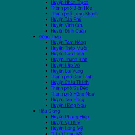
Huyện Nhơn Trạch
Thành phố Biên Hòa
Thành phố Long Khánh
Huyện Tân Phú
Huyện Vĩnh Cửu
Huyện Định Quán
Đồng Tháp
Huyện Tam Nông
Huyện Tháp Mười
Huyện Cao Lãnh
Huyện Thanh Bình
Huyện Lấp Vò
Huyện Lai Vung
Thành phố Cao Lãnh
Huyện Châu Thành
Thành phố Sa Đéc
Thành phố Hồng Ngự
Huyện Tân Hồng
Huyện Hồng Ngự
Hậu Giang
Huyện Phụng Hiệp
Huyện Vị Thuỷ
Huyện Long Mỹ
Thị xã Long Mỹ