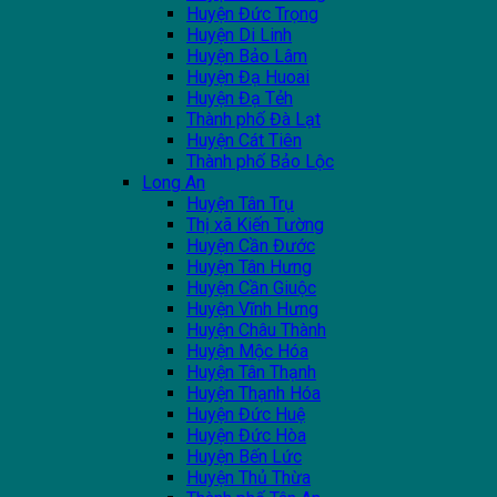
Huyện Đức Trọng
Huyện Di Linh
Huyện Bảo Lâm
Huyện Đạ Huoai
Huyện Đạ Tẻh
Thành phố Đà Lạt
Huyện Cát Tiên
Thành phố Bảo Lộc
Long An
Huyện Tân Trụ
Thị xã Kiến Tường
Huyện Cần Đước
Huyện Tân Hưng
Huyện Cần Giuộc
Huyện Vĩnh Hưng
Huyện Châu Thành
Huyện Mộc Hóa
Huyện Tân Thạnh
Huyện Thạnh Hóa
Huyện Đức Huệ
Huyện Đức Hòa
Huyện Bến Lức
Huyện Thủ Thừa