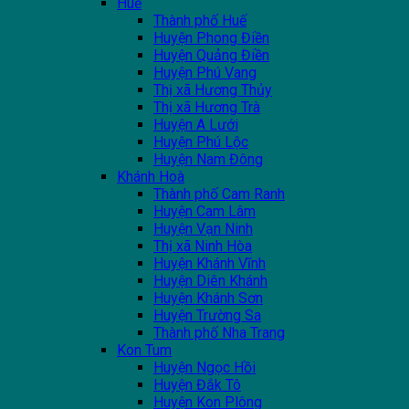
Huế
Thành phố Huế
Huyện Phong Điền
Huyện Quảng Điền
Huyện Phú Vang
Thị xã Hương Thủy
Thị xã Hương Trà
Huyện A Lưới
Huyện Phú Lộc
Huyện Nam Đông
Khánh Hoà
Thành phố Cam Ranh
Huyện Cam Lâm
Huyện Vạn Ninh
Thị xã Ninh Hòa
Huyện Khánh Vĩnh
Huyện Diên Khánh
Huyện Khánh Sơn
Huyện Trường Sa
Thành phố Nha Trang
Kon Tum
Huyện Ngọc Hồi
Huyện Đắk Tô
Huyện Kon Plông