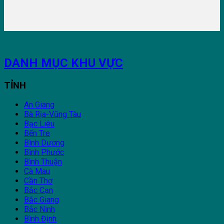
DANH MỤC KHU VỰC
TỈNH
An Giang
Bà Rịa-Vũng Tàu
Bạc Liêu
Bến Tre
Bình Dương
Bình Phước
Bình Thuận
Cà Mau
Cần Thơ
Bắc Cạn
Bắc Giang
Bắc Ninh
Bình Định