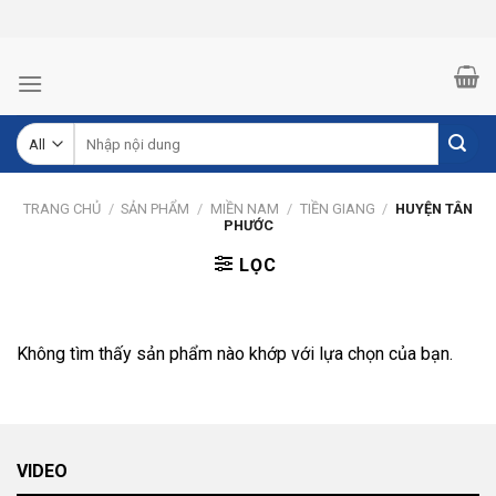
Skip
to
content
Tìm
kiếm:
TRANG CHỦ
/
SẢN PHẨM
/
MIỀN NAM
/
TIỀN GIANG
/
HUYỆN TÂN
PHƯỚC
LỌC
Không tìm thấy sản phẩm nào khớp với lựa chọn của bạn.
VIDEO