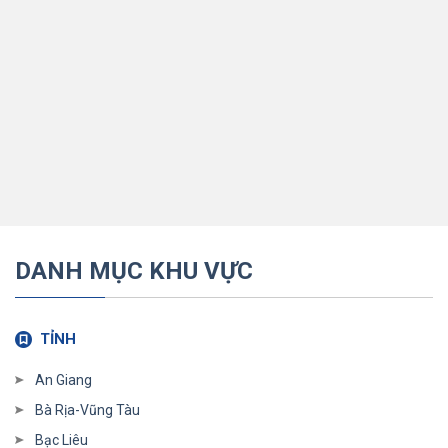
DANH MỤC KHU VỰC
TỈNH
An Giang
Bà Rịa-Vũng Tàu
Bạc Liêu