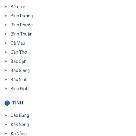
Bến Tre
Bình Dương
Bình Phước
Bình Thuận
Cà Mau
Cần Thơ
Bắc Cạn
Bắc Giang
Bắc Ninh
Bình Định
TỈNH
Cao Bằng
Đắk Nông
Đà Nẵng