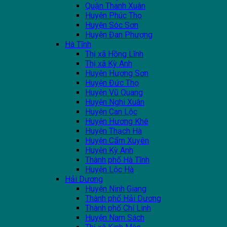
Quận Thanh Xuân
Huyện Phúc Thọ
Huyện Sóc Sơn
Huyện Đan Phượng
Hà Tĩnh
Thị xã Hồng Lĩnh
Thị xã Kỳ Anh
Huyện Hương Sơn
Huyện Đức Thọ
Huyện Vũ Quang
Huyện Nghi Xuân
Huyện Can Lộc
Huyện Hương Khê
Huyện Thạch Hà
Huyện Cẩm Xuyên
Huyện Kỳ Anh
Thành phố Hà Tĩnh
Huyện Lộc Hà
Hải Dương
Huyện Ninh Giang
Thành phố Hải Dương
Thành phố Chí Linh
Huyện Nam Sách