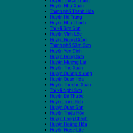
Huyện Thạch Thành
Huyện Như Xuân
Thành phố Thanh Hóa
Huyện Hà Trung
Huyện Như Thanh
Thị xã Bỉm Sơn
Huyện Vĩnh Lộc
Huyện Nông Cống
Thành phố Sầm Sơn
Huyện Yên Định
Huyện Đông Sơn
Huyện Mường Lát
Huyện Thọ Xuân
Huyện Quảng Xương
Huyện Quan Hóa
Huyện Thường Xuân
Thị xã Nghi Sơn
Huyện Bá Thước
Huyện Triệu Sơn
Huyện Quan Sơn
Huyện Thiệu Hóa
Huyện Lang Chánh
Huyện Hoằng Hóa
Huyện Ngọc Lặc