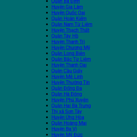
Quận Ba Đình
Huyện Gia Lâm
Huyện Quốc Oai
Quận Hoàn Kiếm
Quận Nam Từ Liêm
Huyện Thạch Thất
Quận Tây Hồ
Huyện Thanh Trì
Huyện Chương Mỹ
Quận Long Biên
Quận Bắc Từ Liêm
Huyện Thanh Oai
Quận Cầu Giấy
Huyện Mê Linh
Huyện Thường Tín
Quận Đống Đa
Quận Hà Đông
Huyện Phú Xuyên
Quận Hai Bà Trưng
Thị xã Sơn Tây
Huyện Ứng Hòa
Quận Hoàng Mai
Huyện Ba Vì
Huyện Mỹ Đức