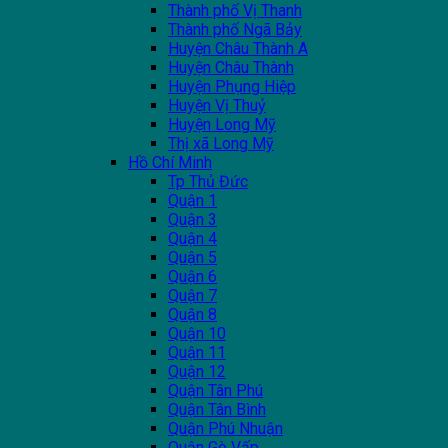
Thành phố Vị Thanh
Thành phố Ngã Bảy
Huyện Châu Thành A
Huyện Châu Thành
Huyện Phụng Hiệp
Huyện Vị Thuỷ
Huyện Long Mỹ
Thị xã Long Mỹ
Hồ Chí Minh
Tp Thủ Đức
Quận 1
Quận 3
Quận 4
Quận 5
Quận 6
Quận 7
Quận 8
Quận 10
Quận 11
Quận 12
Quận Tân Phú
Quận Tân Bình
Quận Phú Nhuận
Quận Gò Vấp