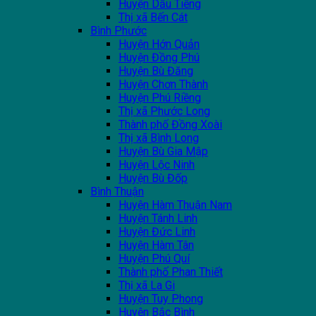
Huyện Dầu Tiếng
Thị xã Bến Cát
Bình Phước
Huyện Hớn Quản
Huyện Đồng Phú
Huyện Bù Đăng
Huyện Chơn Thành
Huyện Phú Riềng
Thị xã Phước Long
Thành phố Đồng Xoài
Thị xã Bình Long
Huyện Bù Gia Mập
Huyện Lộc Ninh
Huyện Bù Đốp
Bình Thuận
Huyện Hàm Thuận Nam
Huyện Tánh Linh
Huyện Đức Linh
Huyện Hàm Tân
Huyện Phú Quí
Thành phố Phan Thiết
Thị xã La Gi
Huyện Tuy Phong
Huyện Bắc Bình