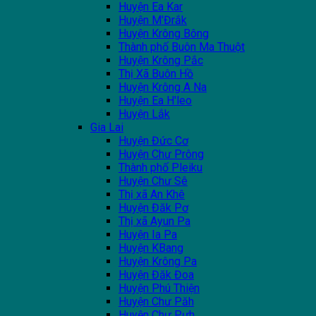
Huyện Ea Kar
Huyện M'Đrắk
Huyện Krông Bông
Thành phố Buôn Ma Thuột
Huyện Krông Pắc
Thị Xã Buôn Hồ
Huyện Krông A Na
Huyện Ea H'leo
Huyện Lắk
Gia Lai
Huyện Đức Cơ
Huyện Chư Prông
Thành phố Pleiku
Huyện Chư Sê
Thị xã An Khê
Huyện Đăk Pơ
Thị xã Ayun Pa
Huyện Ia Pa
Huyện KBang
Huyện Krông Pa
Huyện Đăk Đoa
Huyện Phú Thiện
Huyện Chư Păh
Huyện Chư Pưh