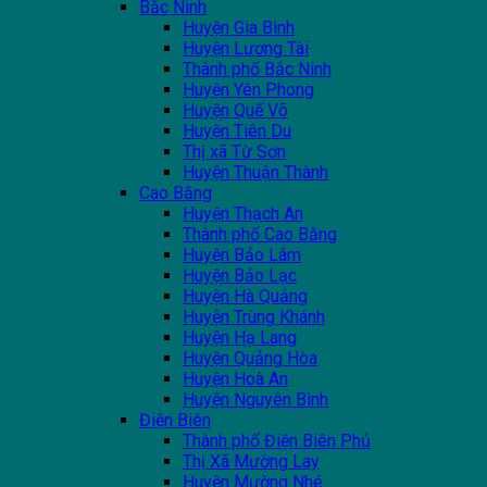
Bắc Ninh
Huyện Gia Bình
Huyện Lương Tài
Thành phố Bắc Ninh
Huyện Yên Phong
Huyện Quế Võ
Huyện Tiên Du
Thị xã Từ Sơn
Huyện Thuận Thành
Cao Bằng
Huyện Thạch An
Thành phố Cao Bằng
Huyện Bảo Lâm
Huyện Bảo Lạc
Huyện Hà Quảng
Huyện Trùng Khánh
Huyện Hạ Lang
Huyện Quảng Hòa
Huyện Hoà An
Huyện Nguyên Bình
Điện Biên
Thành phố Điện Biên Phủ
Thị Xã Mường Lay
Huyện Mường Nhé