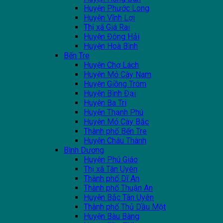
Huyện Phước Long
Huyện Vĩnh Lợi
Thị xã Giá Rai
Huyện Đông Hải
Huyện Hoà Bình
Bến Tre
Huyện Chợ Lách
Huyện Mỏ Cày Nam
Huyện Giồng Trôm
Huyện Bình Đại
Huyện Ba Tri
Huyện Thạnh Phú
Huyện Mỏ Cày Bắc
Thành phố Bến Tre
Huyện Châu Thành
Bình Dương
Huyện Phú Giáo
Thị xã Tân Uyên
Thành phố Dĩ An
Thành phố Thuận An
Huyện Bắc Tân Uyên
Thành phố Thủ Dầu Một
Huyện Bàu Bàng