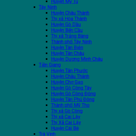
Huyện Mỹ Tú
Tây Ninh
Huyện Châu Thành
Thị xã Hòa Thành
Huyện Gò Dầu
Huyện Bến Cầu
Thị xã Trảng Bàng
Thành phố Tây Ninh
Huyện Tân Biên
Huyện Tân Châu
Huyện Dương Minh Châu
Tiền Giang
Huyện Tân Phước
Huyện Châu Thành
Huyện Chợ Gạo
Huyện Gò Công Tây
Huyện Gò Công Đông
Huyện Tân Phú Đông
Thành phố Mỹ Tho
Thị xã Gò Công
Thị xã Cai Lậy
Thị Xã Cai Lậy
Huyện Cái Bè
Trà Vinh