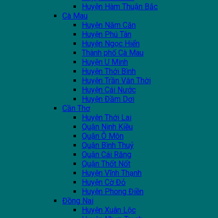
Huyện Hàm Thuận Bắc
Cà Mau
Huyện Năm Căn
Huyện Phú Tân
Huyện Ngọc Hiển
Thành phố Cà Mau
Huyện U Minh
Huyện Thới Bình
Huyện Trần Văn Thời
Huyện Cái Nước
Huyện Đầm Dơi
Cần Thơ
Huyện Thới Lai
Quận Ninh Kiều
Quận Ô Môn
Quận Bình Thuỷ
Quận Cái Răng
Quận Thốt Nốt
Huyện Vĩnh Thạnh
Huyện Cờ Đỏ
Huyện Phong Điền
Đồng Nai
Huyện Xuân Lộc