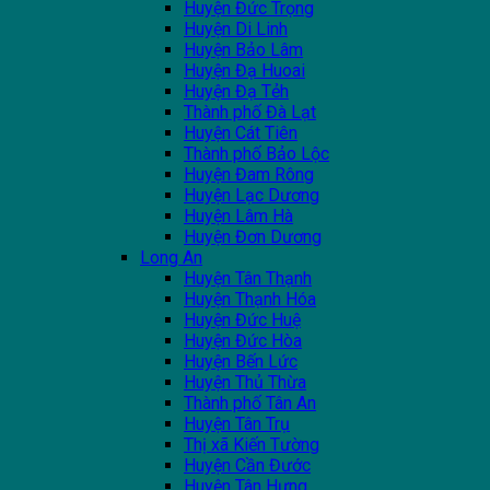
Huyện Đức Trọng
Huyện Di Linh
Huyện Bảo Lâm
Huyện Đạ Huoai
Huyện Đạ Tẻh
Thành phố Đà Lạt
Huyện Cát Tiên
Thành phố Bảo Lộc
Huyện Đam Rông
Huyện Lạc Dương
Huyện Lâm Hà
Huyện Đơn Dương
Long An
Huyện Tân Thạnh
Huyện Thạnh Hóa
Huyện Đức Huệ
Huyện Đức Hòa
Huyện Bến Lức
Huyện Thủ Thừa
Thành phố Tân An
Huyện Tân Trụ
Thị xã Kiến Tường
Huyện Cần Đước
Huyện Tân Hưng