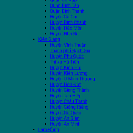
Quận Bình Tân
Quận Bình Thạnh
Huyện Củ Chi
Huyện Bình Chánh
Huyện Hóc Môn
Huyện Nhà Bè
Kiên Giang
Huyện Vĩnh Thuận
Thành phổ Rạch Giá
Huyện Phú Quốc
Thị xã Hà Tiên
Huyện Kiên Hải
Huyện Kiên Lương
Huyện U Minh Thượng
Huyện Hòn Đất
Huyện Giang Thành
Huyện Tân Hiệp
Huyện Châu Thành
Huyện Giồng Riềng
Huyện Gò Quao
Huyện An Biên
Huyện An Minh
Lâm Đồng