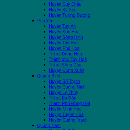
Huyện Quỳ Châu
Huyện Kỳ Sơn
Huyện Tương Dương
Phú Yên
Huyện Tuy An
Huyện Sơn Hòa
Huyện Sông Hinh
Huyện Tây Hoà
Huyện Phú Hoà
Thị xã Đông Hòa
Thành phố Tuy Hoà
Thị xã Sông Cầu
Huyện Đồng Xuân
Quảng Bình
Huyện Bố Trạch
Huyện Quảng Ninh
Huyện Lệ Thủy
Thị xã Ba Đồn
Thành Phố Đồng Hới
Huyện Minh Hóa
Huyện Tuyên Hóa
Huyện Quảng Trạch
Quảng Nam