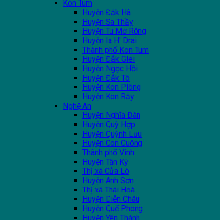
Kon Tum
Huyện Đắk Hà
Huyện Sa Thầy
Huyện Tu Mơ Rông
Huyện Ia H' Drai
Thành phố Kon Tum
Huyện Đắk Glei
Huyện Ngọc Hồi
Huyện Đắk Tô
Huyện Kon Plông
Huyện Kon Rẫy
Nghệ An
Huyện Nghĩa Đàn
Huyện Quỳ Hợp
Huyện Quỳnh Lưu
Huyện Con Cuông
Thành phố Vinh
Huyện Tân Kỳ
Thị xã Cửa Lò
Huyện Anh Sơn
Thị xã Thái Hoà
Huyện Diễn Châu
Huyện Quế Phong
Huyện Yên Thành