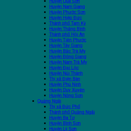
Huyện Quế Sơn
Huyện Nam Giang
Huyện Phước Sơn
Huyện Hiệp Đức
Thành phố Tam Kỳ
Huyện Thăng Bình
Thành phố Hội An
Huyện Tiên Phước
Huyện Tây Giang
Huyện Bắc Trà My
Huyện Đông Giang
Huyện Nam Trà My
Huyện Đại Lộc
Huyện Núi Thành
Thị xã Điện Bàn
Huyện Phú Ninh
Huyện Duy Xuyên
Huyện Nông Sơn
Quảng Ngãi
Thị xã Đức Phổ
Thành phố Quảng Ngãi
Huyện Ba Tơ
Huyện Bình Sơn
Huyện Lý Sơn