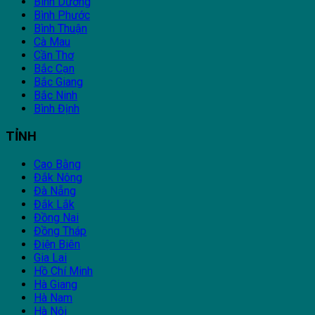
Bình Dương
Bình Phước
Bình Thuận
Cà Mau
Cần Thơ
Bắc Cạn
Bắc Giang
Bắc Ninh
Bình Định
TỈNH
Cao Bằng
Đắk Nông
Đà Nẵng
Đắk Lắk
Đồng Nai
Đồng Tháp
Điện Biên
Gia Lai
Hồ Chí Minh
Hà Giang
Hà Nam
Hà Nội