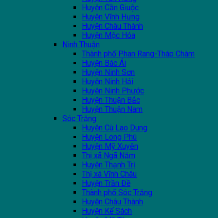
Huyện Cần Giuộc
Huyện Vĩnh Hưng
Huyện Châu Thành
Huyện Mộc Hóa
Ninh Thuận
Thành phố Phan Rang-Tháp Chàm
Huyện Bác Ái
Huyện Ninh Sơn
Huyện Ninh Hải
Huyện Ninh Phước
Huyện Thuận Bắc
Huyện Thuận Nam
Sóc Trăng
Huyện Cù Lao Dung
Huyện Long Phú
Huyện Mỹ Xuyên
Thị xã Ngã Năm
Huyện Thạnh Trị
Thị xã Vĩnh Châu
Huyện Trần Đề
Thành phố Sóc Trăng
Huyện Châu Thành
Huyện Kế Sách