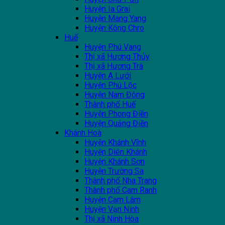
Huyện Ia Grai
Huyện Mang Yang
Huyện Kông Chro
Huế
Huyện Phú Vang
Thị xã Hương Thủy
Thị xã Hương Trà
Huyện A Lưới
Huyện Phú Lộc
Huyện Nam Đông
Thành phố Huế
Huyện Phong Điền
Huyện Quảng Điền
Khánh Hoà
Huyện Khánh Vĩnh
Huyện Diên Khánh
Huyện Khánh Sơn
Huyện Trường Sa
Thành phố Nha Trang
Thành phố Cam Ranh
Huyện Cam Lâm
Huyện Vạn Ninh
Thị xã Ninh Hòa