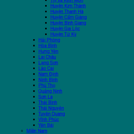
Thị xã Kinh Môn
Huyện Kim Thành
Huyện Thanh Hà
Huyện Cẩm Giàng
Huyện Bình Giang
Huyện Gia Lộc
Huyện Tứ Kỳ
Hải Phòng
Hòa Bình
Hưng Yên
Lai Châu
Lạng Sơn
Lào Cai
Nam Định
Ninh Bình
Phú Thọ
Quảng Ninh
Sơn La
Thái Bình
Thái Nguyên
Tuyên Quang
Vĩnh Phúc
Yên Bái
Miền Nam