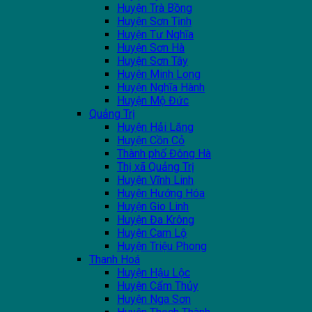
Huyện Trà Bồng
Huyện Sơn Tịnh
Huyện Tư Nghĩa
Huyện Sơn Hà
Huyện Sơn Tây
Huyện Minh Long
Huyện Nghĩa Hành
Huyện Mộ Đức
Quảng Trị
Huyện Hải Lăng
Huyện Cồn Cỏ
Thành phố Đông Hà
Thị xã Quảng Trị
Huyện Vĩnh Linh
Huyện Hướng Hóa
Huyện Gio Linh
Huyện Đa Krông
Huyện Cam Lộ
Huyện Triệu Phong
Thanh Hoá
Huyện Hậu Lộc
Huyện Cẩm Thủy
Huyện Nga Sơn