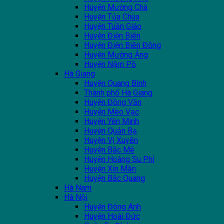
Huyện Mường Chà
Huyện Tủa Chùa
Huyện Tuần Giáo
Huyện Điện Biên
Huyện Điện Biên Đông
Huyện Mường Ảng
Huyện Nậm Pồ
Hà Giang
Huyện Quang Bình
Thành phố Hà Giang
Huyện Đồng Văn
Huyện Mèo Vạc
Huyện Yên Minh
Huyện Quản Bạ
Huyện Vị Xuyên
Huyện Bắc Mê
Huyện Hoàng Su Phì
Huyện Xín Mần
Huyện Bắc Quang
Hà Nam
Hà Nội
Huyện Đông Anh
Huyện Hoài Đức