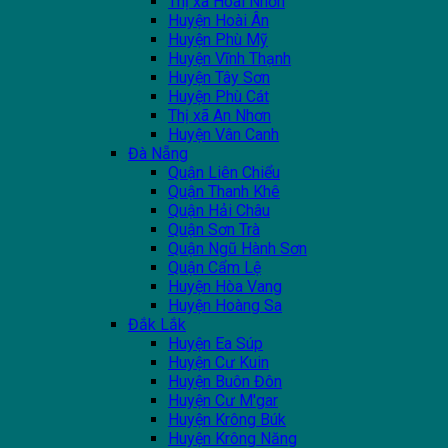
Thị xã Hoài Nhơn
Huyện Hoài Ân
Huyện Phù Mỹ
Huyện Vĩnh Thạnh
Huyện Tây Sơn
Huyện Phù Cát
Thị xã An Nhơn
Huyện Vân Canh
Đà Nẵng
Quận Liên Chiểu
Quận Thanh Khê
Quận Hải Châu
Quận Sơn Trà
Quận Ngũ Hành Sơn
Quận Cẩm Lệ
Huyện Hòa Vang
Huyện Hoàng Sa
Đắk Lắk
Huyện Ea Súp
Huyện Cư Kuin
Huyện Buôn Đôn
Huyện Cư M'gar
Huyện Krông Búk
Huyện Krông Năng