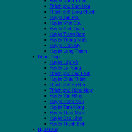
Huyện Nhơn Trạch
Thành phố Biên Hòa
Thành phố Long Khánh
Huyện Tân Phú
Huyện Vĩnh Cửu
Huyện Định Quán
Huyện Trảng Bom
Huyện Thống Nhất
Huyện Cẩm Mỹ
Huyện Long Thành
Đồng Tháp
Huyện Lấp Vò
Huyện Lai Vung
Thành phố Cao Lãnh
Huyện Châu Thành
Thành phố Sa Đéc
Thành phố Hồng Ngự
Huyện Tân Hồng
Huyện Hồng Ngự
Huyện Tam Nông
Huyện Tháp Mười
Huyện Cao Lãnh
Huyện Thanh Bình
Hậu Giang