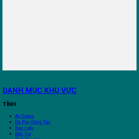
DANH MỤC KHU VỰC
TỈNH
An Giang
Bà Rịa-Vũng Tàu
Bạc Liêu
Bến Tre