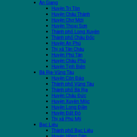
An Giang
Huyện Tri Tôn
Huyện Châu Thành
Huyện Chợ Mới
Huyện Thoại Sơn
Thành phố Long Xuyên
Thành phố Châu Đốc
Huyện An Phú
Thị xã Tân Châu
Huyện Phú Tân
Huyện Châu Phú
Huyện Tịnh Biên
Bà Rịa-Vũng Tàu
Huyện Côn Đảo
Thành phố Vũng Tàu
Thành phố Bà Rịa
Huyện Châu Đức
Huyện Xuyên Mộc
Huyện Long Điền
Huyện Đất Đỏ
Thị xã Phú Mỹ
Bạc Liêu
Thành phố Bạc Liêu
Huyện Hồng Dân