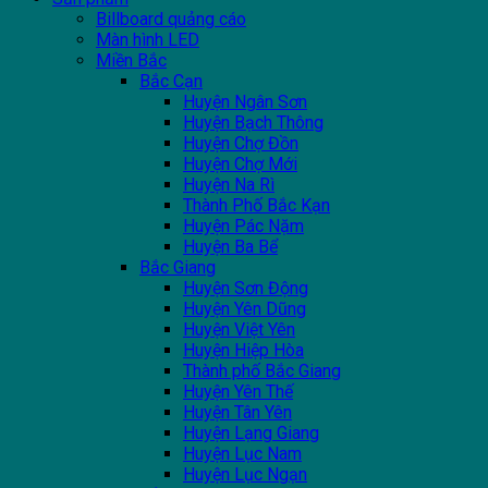
Billboard quảng cáo
Màn hình LED
Miền Bắc
Bắc Cạn
Huyện Ngân Sơn
Huyện Bạch Thông
Huyện Chợ Đồn
Huyện Chợ Mới
Huyện Na Rì
Thành Phố Bắc Kạn
Huyện Pác Nặm
Huyện Ba Bể
Bắc Giang
Huyện Sơn Động
Huyện Yên Dũng
Huyện Việt Yên
Huyện Hiệp Hòa
Thành phố Bắc Giang
Huyện Yên Thế
Huyện Tân Yên
Huyện Lạng Giang
Huyện Lục Nam
Huyện Lục Ngạn