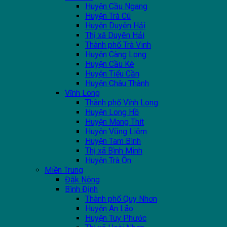
Huyện Cầu Ngang
Huyện Trà Cú
Huyện Duyên Hải
Thị xã Duyên Hải
Thành phố Trà Vinh
Huyện Càng Long
Huyện Cầu Kè
Huyện Tiểu Cần
Huyện Châu Thành
Vĩnh Long
Thành phố Vĩnh Long
Huyện Long Hồ
Huyện Mang Thít
Huyện Vũng Liêm
Huyện Tam Bình
Thị xã Bình Minh
Huyện Trà Ôn
Miền Trung
Đắk Nông
Bình Định
Thành phố Quy Nhơn
Huyện An Lão
Huyện Tuy Phước