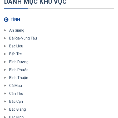
DANH MỤC KHU VỰC
TỈNH
An Giang
Bà Rịa-Vũng Tàu
Bạc Liêu
Bến Tre
Bình Dương
Bình Phước
Bình Thuận
Cà Mau
Cần Thơ
Bắc Cạn
Bắc Giang
Bắc Ninh