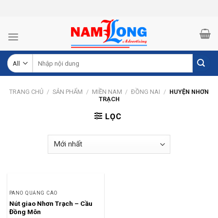
Skip
to
content
Tìm
kiếm:
TRANG CHỦ
/
SẢN PHẨM
/
MIỀN NAM
/
ĐỒNG NAI
/
HUYỆN NHƠN
TRẠCH
LỌC
PANO QUẢNG CÁO
Nút giao Nhơn Trạch – Cầu
Đồng Môn