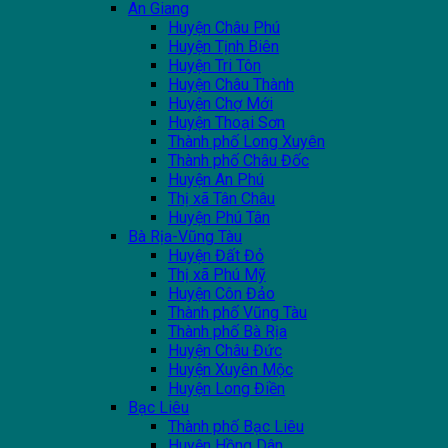
An Giang
Huyện Châu Phú
Huyện Tịnh Biên
Huyện Tri Tôn
Huyện Châu Thành
Huyện Chợ Mới
Huyện Thoại Sơn
Thành phố Long Xuyên
Thành phố Châu Đốc
Huyện An Phú
Thị xã Tân Châu
Huyện Phú Tân
Bà Rịa-Vũng Tàu
Huyện Đất Đỏ
Thị xã Phú Mỹ
Huyện Côn Đảo
Thành phố Vũng Tàu
Thành phố Bà Rịa
Huyện Châu Đức
Huyện Xuyên Mộc
Huyện Long Điền
Bạc Liêu
Thành phố Bạc Liêu
Huyện Hồng Dân