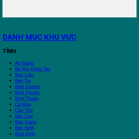
DANH MỤC KHU VỰC
TỈNH
An Giang
Bà Rịa-Vũng Tàu
Bạc Liêu
Bến Tre
Bình Dương
Bình Phước
Bình Thuận
Cà Mau
Cần Thơ
Bắc Cạn
Bắc Giang
Bắc Ninh
Bình Định