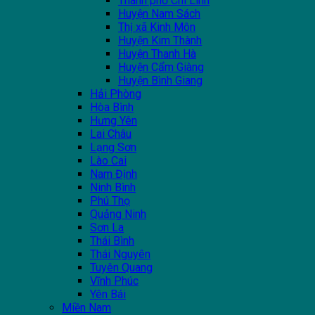
Thành phố Chí Linh
Huyện Nam Sách
Thị xã Kinh Môn
Huyện Kim Thành
Huyện Thanh Hà
Huyện Cẩm Giàng
Huyện Bình Giang
Hải Phòng
Hòa Bình
Hưng Yên
Lai Châu
Lạng Sơn
Lào Cai
Nam Định
Ninh Bình
Phú Thọ
Quảng Ninh
Sơn La
Thái Bình
Thái Nguyên
Tuyên Quang
Vĩnh Phúc
Yên Bái
Miền Nam