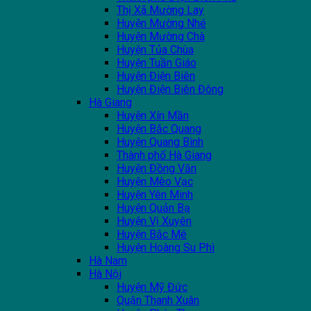
Thị Xã Mường Lay
Huyện Mường Nhé
Huyện Mường Chà
Huyện Tủa Chùa
Huyện Tuần Giáo
Huyện Điện Biên
Huyện Điện Biên Đông
Hà Giang
Huyện Xín Mần
Huyện Bắc Quang
Huyện Quang Bình
Thành phố Hà Giang
Huyện Đồng Văn
Huyện Mèo Vạc
Huyện Yên Minh
Huyện Quản Bạ
Huyện Vị Xuyên
Huyện Bắc Mê
Huyện Hoàng Su Phì
Hà Nam
Hà Nội
Huyện Mỹ Đức
Quận Thanh Xuân