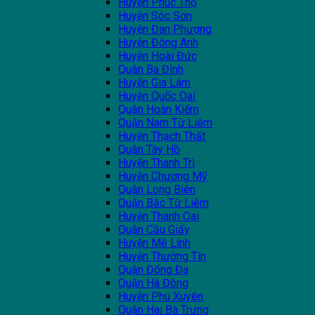
Huyện Phúc Thọ
Huyện Sóc Sơn
Huyện Đan Phượng
Huyện Đông Anh
Huyện Hoài Đức
Quận Ba Đình
Huyện Gia Lâm
Huyện Quốc Oai
Quận Hoàn Kiếm
Quận Nam Từ Liêm
Huyện Thạch Thất
Quận Tây Hồ
Huyện Thanh Trì
Huyện Chương Mỹ
Quận Long Biên
Quận Bắc Từ Liêm
Huyện Thanh Oai
Quận Cầu Giấy
Huyện Mê Linh
Huyện Thường Tín
Quận Đống Đa
Quận Hà Đông
Huyện Phú Xuyên
Quận Hai Bà Trưng