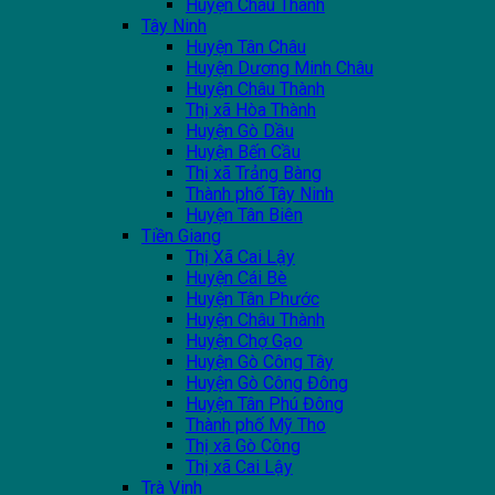
Huyện Châu Thành
Tây Ninh
Huyện Tân Châu
Huyện Dương Minh Châu
Huyện Châu Thành
Thị xã Hòa Thành
Huyện Gò Dầu
Huyện Bến Cầu
Thị xã Trảng Bàng
Thành phố Tây Ninh
Huyện Tân Biên
Tiền Giang
Thị Xã Cai Lậy
Huyện Cái Bè
Huyện Tân Phước
Huyện Châu Thành
Huyện Chợ Gạo
Huyện Gò Công Tây
Huyện Gò Công Đông
Huyện Tân Phú Đông
Thành phố Mỹ Tho
Thị xã Gò Công
Thị xã Cai Lậy
Trà Vinh