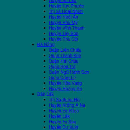
Huyện An Lão
Huyện Tuy Phước
Thị xã Hoài Nhơn
Huyện Hoài Ân
Huyện Phù Mỹ
Huyện Vĩnh Thạnh
Huyện Tây Sơn
Huyện Phù Cát
Đà Nẵng
Quận Liên Chiểu
Quận Thanh Khê
Quận Hải Châu
Quận Sơn Trà
Quận Ngũ Hành Sơn
Quận Cẩm Lệ
Huyện Hòa Vang
Huyện Hoàng Sa
Đắk Lắk
Thị Xã Buôn Hồ
Huyện Krông A Na
Huyện Ea H'leo
Huyện Lắk
Huyện Ea Súp
Huyện Cư Kuin