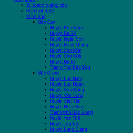
Billboard quảng cáo
Màn hình LED
Miền Bắc
Bắc Cạn
Huyện Pác Nặm
Huyện Ba Bể
Huyện Ngân Sơn
Huyện Bạch Thông
Huyện Chợ Đồn
Huyện Chợ Mới
Huyện Na Rì
Thành Phố Bắc Kạn
Bắc Giang
Huyện Lục Nam
Huyện Lục Ngạn
Huyện Sơn Động
Huyện Yên Dũng
Huyện Việt Yên
Huyện Hiệp Hòa
Thành phố Bắc Giang
Huyện Yên Thế
Huyện Tân Yên
Huyện Lạng Giang