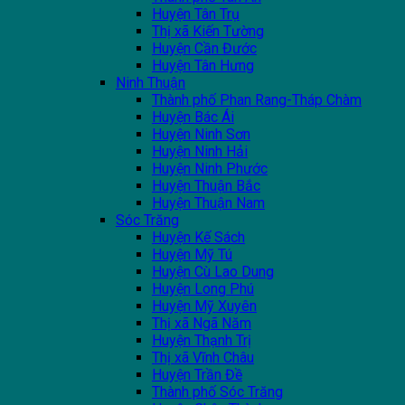
Huyện Tân Trụ
Thị xã Kiến Tường
Huyện Cần Đước
Huyện Tân Hưng
Ninh Thuận
Thành phố Phan Rang-Tháp Chàm
Huyện Bác Ái
Huyện Ninh Sơn
Huyện Ninh Hải
Huyện Ninh Phước
Huyện Thuận Bắc
Huyện Thuận Nam
Sóc Trăng
Huyện Kế Sách
Huyện Mỹ Tú
Huyện Cù Lao Dung
Huyện Long Phú
Huyện Mỹ Xuyên
Thị xã Ngã Năm
Huyện Thạnh Trị
Thị xã Vĩnh Châu
Huyện Trần Đề
Thành phố Sóc Trăng