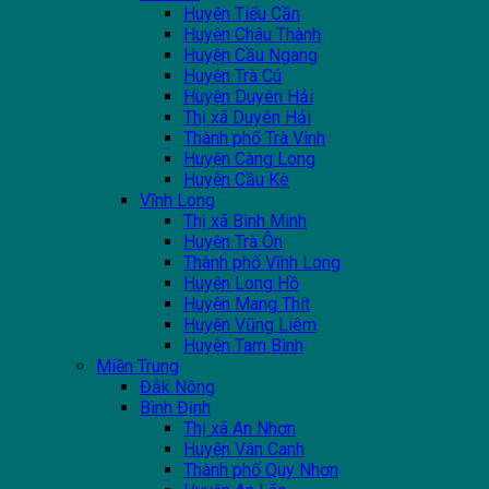
Huyện Tiểu Cần
Huyện Châu Thành
Huyện Cầu Ngang
Huyện Trà Cú
Huyện Duyên Hải
Thị xã Duyên Hải
Thành phố Trà Vinh
Huyện Càng Long
Huyện Cầu Kè
Vĩnh Long
Thị xã Bình Minh
Huyện Trà Ôn
Thành phố Vĩnh Long
Huyện Long Hồ
Huyện Mang Thít
Huyện Vũng Liêm
Huyện Tam Bình
Miền Trung
Đắk Nông
Bình Định
Thị xã An Nhơn
Huyện Vân Canh
Thành phố Quy Nhơn