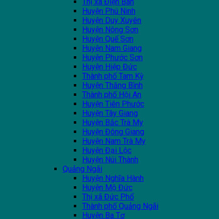
Thị xã Điện Bàn
Huyện Phú Ninh
Huyện Duy Xuyên
Huyện Nông Sơn
Huyện Quế Sơn
Huyện Nam Giang
Huyện Phước Sơn
Huyện Hiệp Đức
Thành phố Tam Kỳ
Huyện Thăng Bình
Thành phố Hội An
Huyện Tiên Phước
Huyện Tây Giang
Huyện Bắc Trà My
Huyện Đông Giang
Huyện Nam Trà My
Huyện Đại Lộc
Huyện Núi Thành
Quảng Ngãi
Huyện Nghĩa Hành
Huyện Mộ Đức
Thị xã Đức Phổ
Thành phố Quảng Ngãi
Huyện Ba Tơ