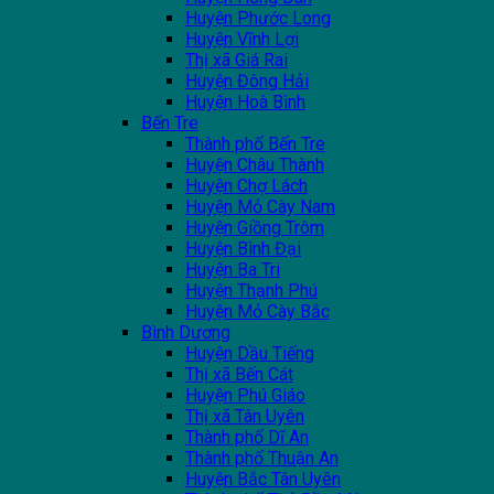
Huyện Phước Long
Huyện Vĩnh Lợi
Thị xã Giá Rai
Huyện Đông Hải
Huyện Hoà Bình
Bến Tre
Thành phố Bến Tre
Huyện Châu Thành
Huyện Chợ Lách
Huyện Mỏ Cày Nam
Huyện Giồng Trôm
Huyện Bình Đại
Huyện Ba Tri
Huyện Thạnh Phú
Huyện Mỏ Cày Bắc
Bình Dương
Huyện Dầu Tiếng
Thị xã Bến Cát
Huyện Phú Giáo
Thị xã Tân Uyên
Thành phố Dĩ An
Thành phố Thuận An
Huyện Bắc Tân Uyên