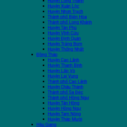
Huyện Long Thành
Huyện Xuân Lộc
Huyện Nhơn Trạch
Thành phố Biên Hòa
Thành phố Long Khánh
Huyện Tân Phú
Huyện Vĩnh Cửu
Huyện Định Quán
Huyện Trảng Bom
Huyện Thống Nhất
Đồng Tháp
Huyện Cao Lãnh
Huyện Thanh Bình
Huyện Lấp Vò
Huyện Lai Vung
Thành phố Cao Lãnh
Huyện Châu Thành
Thành phố Sa Đéc
Thành phố Hồng Ngự
Huyện Tân Hồng
Huyện Hồng Ngự
Huyện Tam Nông
Huyện Tháp Mười
Hậu Giang