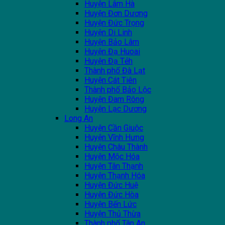
Huyện Lâm Hà
Huyện Đơn Dương
Huyện Đức Trọng
Huyện Di Linh
Huyện Bảo Lâm
Huyện Đạ Huoai
Huyện Đạ Tẻh
Thành phố Đà Lạt
Huyện Cát Tiên
Thành phố Bảo Lộc
Huyện Đam Rông
Huyện Lạc Dương
Long An
Huyện Cần Giuộc
Huyện Vĩnh Hưng
Huyện Châu Thành
Huyện Mộc Hóa
Huyện Tân Thạnh
Huyện Thạnh Hóa
Huyện Đức Huệ
Huyện Đức Hòa
Huyện Bến Lức
Huyện Thủ Thừa
Thành phố Tân An