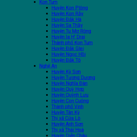
Kon Tum
Huyện Kon Plông
Huyện Kon Rẫy
Huyện Đắk Hà
Huyện Sa Thầy
Huyện Tu Mơ Rông
Huyện Ia H' Drai
Thành phố Kon Tum
Huyện Đắk Glei
Huyện Ngọc Hồi
Huyện Đắk Tô
Nghệ An
Huyện Kỳ Sơn
Huyện Tương Dương
Huyện Nghĩa Đàn
Huyện Quỳ Hợp
Huyện Quỳnh Lưu
Huyện Con Cuông
Thành phố Vinh
Huyện Tân Kỳ
Thị xã Cửa Lò
Huyện Anh Sơn
Thị xã Thái Hoà
Huyện Diễn Châu