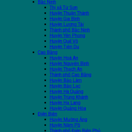
Bắc Ninh
Thị xã Từ Sơn
Huyện Thuận Thành
Huyện Gia Bình
Huyện Lương Tài
Thành phố Bắc Ninh
Huyện Yên Phong
Huyện Quế Võ
Huyện Tiên Du
Cao Bằng
Huyện Hoà An
Huyện Nguyên Bình
Huyện Thạch An
Thành phố Cao Bằng
Huyện Bảo Lâm
Huyện Bảo Lạc
Huyện Hà Quảng
Huyện Trùng Khánh
Huyện Hạ Lang
Huyện Quảng Hòa
Điện Biên
Huyện Mường Ảng
Huyện Nậm Pồ
Thành phố Điện Biên Phủ