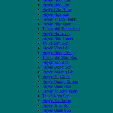
Huyện Ngọc Lặc
Huyện Hậu Lộc
Huyện Cẩm Thủy
Huyện Nga Sơn
Huyện Thạch Thành
Huyện Như Xuân
Thành phố Thanh Hóa
Huyện Hà Trung
Huyện Như Thanh
Thị xã Bỉm Sơn
Huyện Vĩnh Lộc
Huyện Nông Cống
Thành phố Sầm Sơn
Huyện Yên Định
Huyện Đông Sơn
Huyện Mường Lát
Huyện Thọ Xuân
Huyện Quảng Xương
Huyện Quan Hóa
Huyện Thường Xuân
Thị xã Nghi Sơn
Huyện Bá Thước
Huyện Triệu Sơn
Huyện Quan Sơn