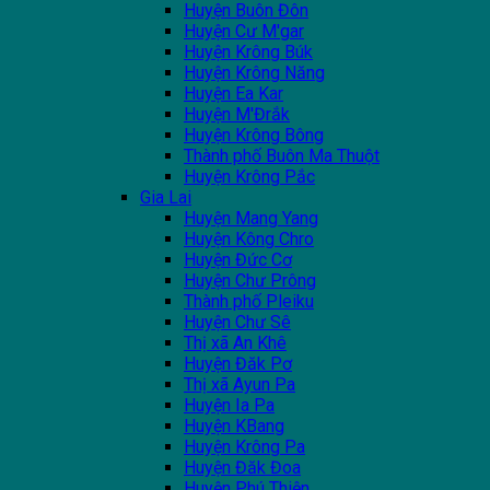
Huyện Buôn Đôn
Huyện Cư M'gar
Huyện Krông Búk
Huyện Krông Năng
Huyện Ea Kar
Huyện M'Đrắk
Huyện Krông Bông
Thành phố Buôn Ma Thuột
Huyện Krông Pắc
Gia Lai
Huyện Mang Yang
Huyện Kông Chro
Huyện Đức Cơ
Huyện Chư Prông
Thành phố Pleiku
Huyện Chư Sê
Thị xã An Khê
Huyện Đăk Pơ
Thị xã Ayun Pa
Huyện Ia Pa
Huyện KBang
Huyện Krông Pa
Huyện Đăk Đoa
Huyện Phú Thiện