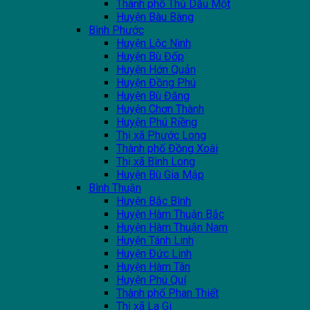
Thành phố Thủ Dầu Một
Huyện Bàu Bàng
Bình Phước
Huyện Lộc Ninh
Huyện Bù Đốp
Huyện Hớn Quản
Huyện Đồng Phú
Huyện Bù Đăng
Huyện Chơn Thành
Huyện Phú Riềng
Thị xã Phước Long
Thành phố Đồng Xoài
Thị xã Bình Long
Huyện Bù Gia Mập
Bình Thuận
Huyện Bắc Bình
Huyện Hàm Thuận Bắc
Huyện Hàm Thuận Nam
Huyện Tánh Linh
Huyện Đức Linh
Huyện Hàm Tân
Huyện Phú Quí
Thành phố Phan Thiết
Thị xã La Gi