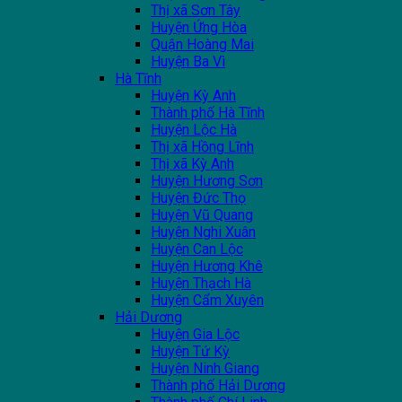
Thị xã Sơn Tây
Huyện Ứng Hòa
Quận Hoàng Mai
Huyện Ba Vì
Hà Tĩnh
Huyện Kỳ Anh
Thành phố Hà Tĩnh
Huyện Lộc Hà
Thị xã Hồng Lĩnh
Thị xã Kỳ Anh
Huyện Hương Sơn
Huyện Đức Thọ
Huyện Vũ Quang
Huyện Nghi Xuân
Huyện Can Lộc
Huyện Hương Khê
Huyện Thạch Hà
Huyện Cẩm Xuyên
Hải Dương
Huyện Gia Lộc
Huyện Tứ Kỳ
Huyện Ninh Giang
Thành phố Hải Dương