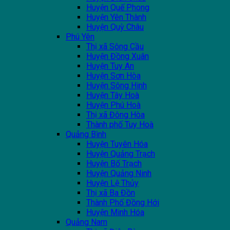
Huyện Quế Phong
Huyện Yên Thành
Huyện Quỳ Châu
Phú Yên
Thị xã Sông Cầu
Huyện Đồng Xuân
Huyện Tuy An
Huyện Sơn Hòa
Huyện Sông Hinh
Huyện Tây Hoà
Huyện Phú Hoà
Thị xã Đông Hòa
Thành phố Tuy Hoà
Quảng Bình
Huyện Tuyên Hóa
Huyện Quảng Trạch
Huyện Bố Trạch
Huyện Quảng Ninh
Huyện Lệ Thủy
Thị xã Ba Đồn
Thành Phố Đồng Hới
Huyện Minh Hóa
Quảng Nam