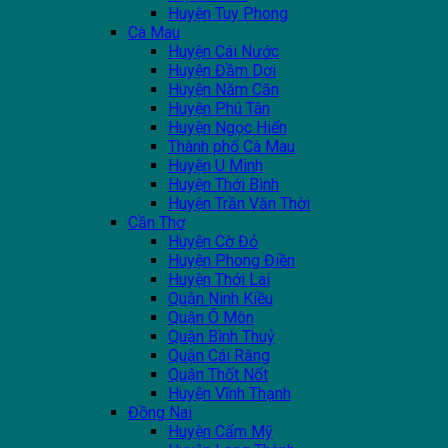
Huyện Tuy Phong
Cà Mau
Huyện Cái Nước
Huyện Đầm Dơi
Huyện Năm Căn
Huyện Phú Tân
Huyện Ngọc Hiển
Thành phố Cà Mau
Huyện U Minh
Huyện Thới Bình
Huyện Trần Văn Thời
Cần Thơ
Huyện Cờ Đỏ
Huyện Phong Điền
Huyện Thới Lai
Quận Ninh Kiều
Quận Ô Môn
Quận Bình Thuỷ
Quận Cái Răng
Quận Thốt Nốt
Huyện Vĩnh Thạnh
Đồng Nai
Huyện Cẩm Mỹ