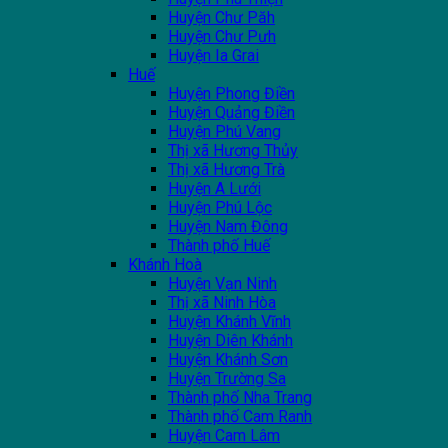
Huyện Chư Păh
Huyện Chư Pưh
Huyện Ia Grai
Huế
Huyện Phong Điền
Huyện Quảng Điền
Huyện Phú Vang
Thị xã Hương Thủy
Thị xã Hương Trà
Huyện A Lưới
Huyện Phú Lộc
Huyện Nam Đông
Thành phố Huế
Khánh Hoà
Huyện Vạn Ninh
Thị xã Ninh Hòa
Huyện Khánh Vĩnh
Huyện Diên Khánh
Huyện Khánh Sơn
Huyện Trường Sa
Thành phố Nha Trang
Thành phố Cam Ranh
Huyện Cam Lâm