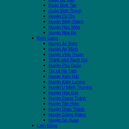
Quận Bình Tân
Quận Bình Thạnh
Huyện Củ Chi
Huyện Bình Chánh
Huyện Hóc Môn
Huyện Nhà Bè
Kiên Giang
Huyện An Biên
Huyện An Minh
Huyện Vĩnh Thuận
Thành phổ Rạch Giá
Huyện Phú Quốc
Thị xã Hà Tiên
Huyện Kiên Hải
Huyện Kiên Lương
Huyện U Minh Thượng
Huyện Hòn Đất
Huyện Giang Thành
Huyện Tân Hiệp
Huyện Châu Thành
Huyện Giồng Riềng
Huyện Gò Quao
Lâm Đồng