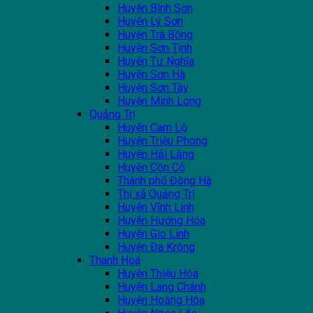
Huyện Bình Sơn
Huyện Lý Sơn
Huyện Trà Bồng
Huyện Sơn Tịnh
Huyện Tư Nghĩa
Huyện Sơn Hà
Huyện Sơn Tây
Huyện Minh Long
Quảng Trị
Huyện Cam Lộ
Huyện Triệu Phong
Huyện Hải Lăng
Huyện Cồn Cỏ
Thành phố Đông Hà
Thị xã Quảng Trị
Huyện Vĩnh Linh
Huyện Hướng Hóa
Huyện Gio Linh
Huyện Đa Krông
Thanh Hoá
Huyện Thiệu Hóa
Huyện Lang Chánh
Huyện Hoằng Hóa