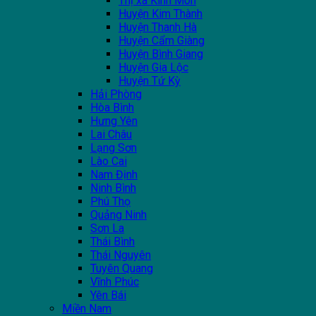
Thị xã Kinh Môn
Huyện Kim Thành
Huyện Thanh Hà
Huyện Cẩm Giàng
Huyện Bình Giang
Huyện Gia Lộc
Huyện Tứ Kỳ
Hải Phòng
Hòa Bình
Hưng Yên
Lai Châu
Lạng Sơn
Lào Cai
Nam Định
Ninh Bình
Phú Thọ
Quảng Ninh
Sơn La
Thái Bình
Thái Nguyên
Tuyên Quang
Vĩnh Phúc
Yên Bái
Miền Nam