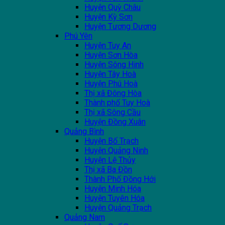
Huyện Quỳ Châu
Huyện Kỳ Sơn
Huyện Tương Dương
Phú Yên
Huyện Tuy An
Huyện Sơn Hòa
Huyện Sông Hinh
Huyện Tây Hoà
Huyện Phú Hoà
Thị xã Đông Hòa
Thành phố Tuy Hoà
Thị xã Sông Cầu
Huyện Đồng Xuân
Quảng Bình
Huyện Bố Trạch
Huyện Quảng Ninh
Huyện Lệ Thủy
Thị xã Ba Đồn
Thành Phố Đồng Hới
Huyện Minh Hóa
Huyện Tuyên Hóa
Huyện Quảng Trạch
Quảng Nam