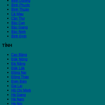
Bình Dương
Bình Phước
Bình Thuận
Cà Mau
Cần Thơ
Bắc Cạn
Bắc Giang
Bắc Ninh
Bình Định
TỈNH
Cao Bằng
Đắk Nông
Đà Nẵng
Đắk Lắk
Đồng Nai
Đồng Tháp
Điện Biên
Gia Lai
Hồ Chí Minh
Hà Giang
Hà Nam
Hà Nội