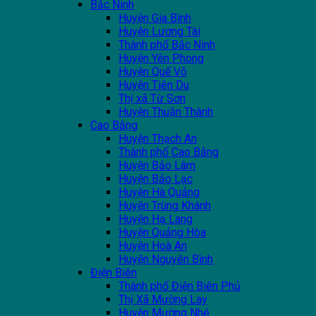
Bắc Ninh
Huyện Gia Bình
Huyện Lương Tài
Thành phố Bắc Ninh
Huyện Yên Phong
Huyện Quế Võ
Huyện Tiên Du
Thị xã Từ Sơn
Huyện Thuận Thành
Cao Bằng
Huyện Thạch An
Thành phố Cao Bằng
Huyện Bảo Lâm
Huyện Bảo Lạc
Huyện Hà Quảng
Huyện Trùng Khánh
Huyện Hạ Lang
Huyện Quảng Hòa
Huyện Hoà An
Huyện Nguyên Bình
Điện Biên
Thành phố Điện Biên Phủ
Thị Xã Mường Lay
Huyện Mường Nhé