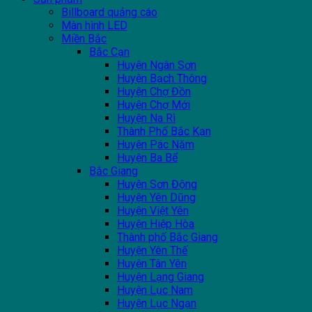
Billboard quảng cáo
Màn hình LED
Miền Bắc
Bắc Cạn
Huyện Ngân Sơn
Huyện Bạch Thông
Huyện Chợ Đồn
Huyện Chợ Mới
Huyện Na Rì
Thành Phố Bắc Kạn
Huyện Pác Nặm
Huyện Ba Bể
Bắc Giang
Huyện Sơn Động
Huyện Yên Dũng
Huyện Việt Yên
Huyện Hiệp Hòa
Thành phố Bắc Giang
Huyện Yên Thế
Huyện Tân Yên
Huyện Lạng Giang
Huyện Lục Nam
Huyện Lục Ngạn