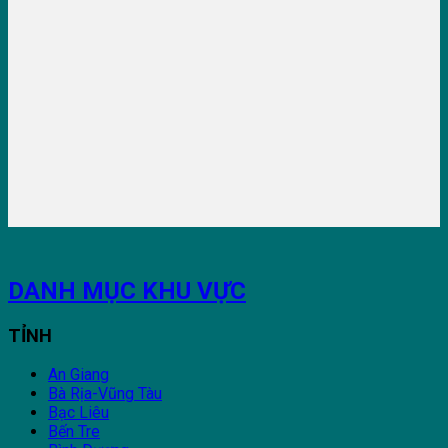
DANH MỤC KHU VỰC
TỈNH
An Giang
Bà Rịa-Vũng Tàu
Bạc Liêu
Bến Tre