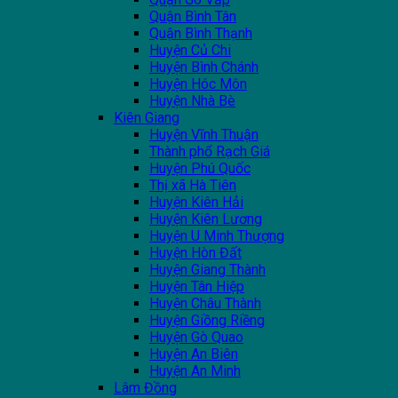
Quận Bình Tân
Quận Bình Thạnh
Huyện Củ Chi
Huyện Bình Chánh
Huyện Hóc Môn
Huyện Nhà Bè
Kiên Giang
Huyện Vĩnh Thuận
Thành phổ Rạch Giá
Huyện Phú Quốc
Thị xã Hà Tiên
Huyện Kiên Hải
Huyện Kiên Lương
Huyện U Minh Thượng
Huyện Hòn Đất
Huyện Giang Thành
Huyện Tân Hiệp
Huyện Châu Thành
Huyện Giồng Riềng
Huyện Gò Quao
Huyện An Biên
Huyện An Minh
Lâm Đồng