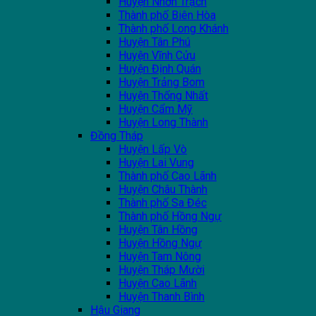
Huyện Nhơn Trạch
Thành phố Biên Hòa
Thành phố Long Khánh
Huyện Tân Phú
Huyện Vĩnh Cửu
Huyện Định Quán
Huyện Trảng Bom
Huyện Thống Nhất
Huyện Cẩm Mỹ
Huyện Long Thành
Đồng Tháp
Huyện Lấp Vò
Huyện Lai Vung
Thành phố Cao Lãnh
Huyện Châu Thành
Thành phố Sa Đéc
Thành phố Hồng Ngự
Huyện Tân Hồng
Huyện Hồng Ngự
Huyện Tam Nông
Huyện Tháp Mười
Huyện Cao Lãnh
Huyện Thanh Bình
Hậu Giang