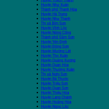
Huyện Thạch Thành
Huyện Như Xuân
Thành phố Thanh Hóa
Huyện Hà Trung
Huyện Như Thanh
Thị xã Bỉm Sơn
Huyện Vĩnh Lộc
Huyện Nông Cống
Thành phố Sầm Sơn
Huyện Yên Định
Huyện Đông Sơn
Huyện Mường Lát
Huyện Thọ Xuân
Huyện Quảng Xương
Huyện Quan Hóa
Huyện Thường Xuân
Thị xã Nghi Sơn
Huyện Bá Thước
Huyện Triệu Sơn
Huyện Quan Sơn
Huyện Thiệu Hóa
Huyện Lang Chánh
Huyện Hoằng Hóa
Huyện Ngọc Lặc