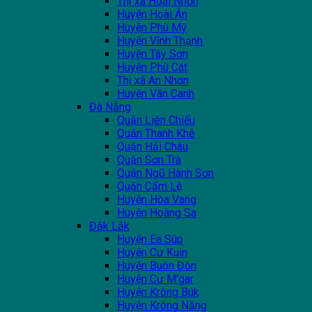
Thị xã Hoài Nhơn
Huyện Hoài Ân
Huyện Phù Mỹ
Huyện Vĩnh Thạnh
Huyện Tây Sơn
Huyện Phù Cát
Thị xã An Nhơn
Huyện Vân Canh
Đà Nẵng
Quận Liên Chiểu
Quận Thanh Khê
Quận Hải Châu
Quận Sơn Trà
Quận Ngũ Hành Sơn
Quận Cẩm Lệ
Huyện Hòa Vang
Huyện Hoàng Sa
Đắk Lắk
Huyện Ea Súp
Huyện Cư Kuin
Huyện Buôn Đôn
Huyện Cư M'gar
Huyện Krông Búk
Huyện Krông Năng