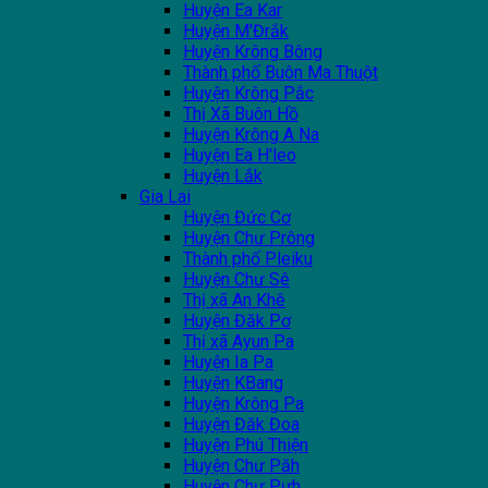
Huyện Ea Kar
Huyện M'Đrắk
Huyện Krông Bông
Thành phố Buôn Ma Thuột
Huyện Krông Pắc
Thị Xã Buôn Hồ
Huyện Krông A Na
Huyện Ea H'leo
Huyện Lắk
Gia Lai
Huyện Đức Cơ
Huyện Chư Prông
Thành phố Pleiku
Huyện Chư Sê
Thị xã An Khê
Huyện Đăk Pơ
Thị xã Ayun Pa
Huyện Ia Pa
Huyện KBang
Huyện Krông Pa
Huyện Đăk Đoa
Huyện Phú Thiện
Huyện Chư Păh
Huyện Chư Pưh