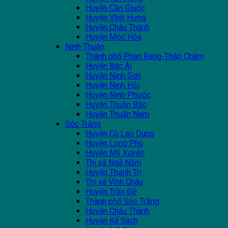
Huyện Cần Giuộc
Huyện Vĩnh Hưng
Huyện Châu Thành
Huyện Mộc Hóa
Ninh Thuận
Thành phố Phan Rang-Tháp Chàm
Huyện Bác Ái
Huyện Ninh Sơn
Huyện Ninh Hải
Huyện Ninh Phước
Huyện Thuận Bắc
Huyện Thuận Nam
Sóc Trăng
Huyện Cù Lao Dung
Huyện Long Phú
Huyện Mỹ Xuyên
Thị xã Ngã Năm
Huyện Thạnh Trị
Thị xã Vĩnh Châu
Huyện Trần Đề
Thành phố Sóc Trăng
Huyện Châu Thành
Huyện Kế Sách