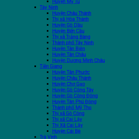
Huyện Mỹ Tú
Tây Ninh
Huyện Châu Thành
Thị xã Hòa Thành
Huyện Gò Dầu
Huyện Bến Cầu
Thị xã Trảng Bàng
Thành phố Tây Ninh
Huyện Tân Biên
Huyện Tân Châu
Huyện Dương Minh Châu
Tiền Giang
Huyện Tân Phước
Huyện Châu Thành
Huyện Chợ Gạo
Huyện Gò Công Tây
Huyện Gò Công Đông
Huyện Tân Phú Đông
Thành phố Mỹ Tho
Thị xã Gò Công
Thị xã Cai Lậy
Thị Xã Cai Lậy
Huyện Cái Bè
Trà Vinh