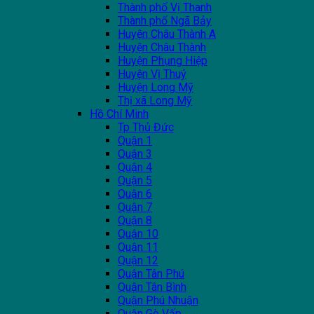
Thành phố Vị Thanh
Thành phố Ngã Bảy
Huyện Châu Thành A
Huyện Châu Thành
Huyện Phụng Hiệp
Huyện Vị Thuỷ
Huyện Long Mỹ
Thị xã Long Mỹ
Hồ Chí Minh
Tp Thủ Đức
Quận 1
Quận 3
Quận 4
Quận 5
Quận 6
Quận 7
Quận 8
Quận 10
Quận 11
Quận 12
Quận Tân Phú
Quận Tân Bình
Quận Phú Nhuận
Quận Gò Vấp