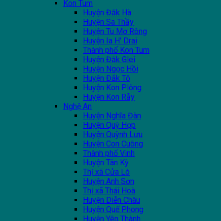
Kon Tum
Huyện Đắk Hà
Huyện Sa Thầy
Huyện Tu Mơ Rông
Huyện Ia H' Drai
Thành phố Kon Tum
Huyện Đắk Glei
Huyện Ngọc Hồi
Huyện Đắk Tô
Huyện Kon Plông
Huyện Kon Rẫy
Nghệ An
Huyện Nghĩa Đàn
Huyện Quỳ Hợp
Huyện Quỳnh Lưu
Huyện Con Cuông
Thành phố Vinh
Huyện Tân Kỳ
Thị xã Cửa Lò
Huyện Anh Sơn
Thị xã Thái Hoà
Huyện Diễn Châu
Huyện Quế Phong
Huyện Yên Thành