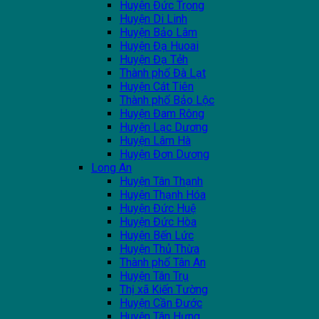
Huyện Đức Trọng
Huyện Di Linh
Huyện Bảo Lâm
Huyện Đạ Huoai
Huyện Đạ Tẻh
Thành phố Đà Lạt
Huyện Cát Tiên
Thành phố Bảo Lộc
Huyện Đam Rông
Huyện Lạc Dương
Huyện Lâm Hà
Huyện Đơn Dương
Long An
Huyện Tân Thạnh
Huyện Thạnh Hóa
Huyện Đức Huệ
Huyện Đức Hòa
Huyện Bến Lức
Huyện Thủ Thừa
Thành phố Tân An
Huyện Tân Trụ
Thị xã Kiến Tường
Huyện Cần Đước
Huyện Tân Hưng