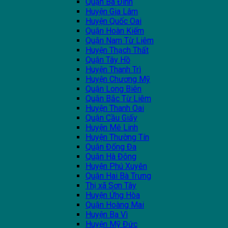
Quận Ba Đình
Huyện Gia Lâm
Huyện Quốc Oai
Quận Hoàn Kiếm
Quận Nam Từ Liêm
Huyện Thạch Thất
Quận Tây Hồ
Huyện Thanh Trì
Huyện Chương Mỹ
Quận Long Biên
Quận Bắc Từ Liêm
Huyện Thanh Oai
Quận Cầu Giấy
Huyện Mê Linh
Huyện Thường Tín
Quận Đống Đa
Quận Hà Đông
Huyện Phú Xuyên
Quận Hai Bà Trưng
Thị xã Sơn Tây
Huyện Ứng Hòa
Quận Hoàng Mai
Huyện Ba Vì
Huyện Mỹ Đức