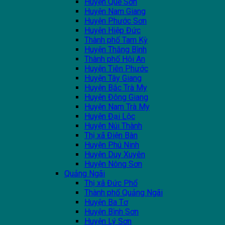
Huyện Quế Sơn
Huyện Nam Giang
Huyện Phước Sơn
Huyện Hiệp Đức
Thành phố Tam Kỳ
Huyện Thăng Bình
Thành phố Hội An
Huyện Tiên Phước
Huyện Tây Giang
Huyện Bắc Trà My
Huyện Đông Giang
Huyện Nam Trà My
Huyện Đại Lộc
Huyện Núi Thành
Thị xã Điện Bàn
Huyện Phú Ninh
Huyện Duy Xuyên
Huyện Nông Sơn
Quảng Ngãi
Thị xã Đức Phổ
Thành phố Quảng Ngãi
Huyện Ba Tơ
Huyện Bình Sơn
Huyện Lý Sơn