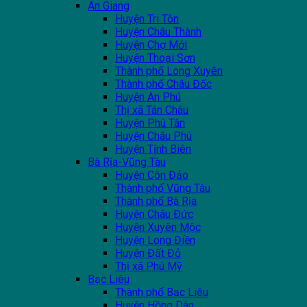
An Giang
Huyện Tri Tôn
Huyện Châu Thành
Huyện Chợ Mới
Huyện Thoại Sơn
Thành phố Long Xuyên
Thành phố Châu Đốc
Huyện An Phú
Thị xã Tân Châu
Huyện Phú Tân
Huyện Châu Phú
Huyện Tịnh Biên
Bà Rịa-Vũng Tàu
Huyện Côn Đảo
Thành phố Vũng Tàu
Thành phố Bà Rịa
Huyện Châu Đức
Huyện Xuyên Mộc
Huyện Long Điền
Huyện Đất Đỏ
Thị xã Phú Mỹ
Bạc Liêu
Thành phố Bạc Liêu
Huyện Hồng Dân