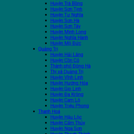
Huyện Trà Bồng
Huyện Sơn Tịnh
Huyện Tư Nghĩa
Huyện Sơn Hà
Huyện Sơn Tây
Huyện Minh Long
Huyện Nghĩa Hành
Huyện Mộ Đức
Quảng Trị
Huyện Hải Lăng
Huyện Cồn Cỏ
Thành phố Đông Hà
Thị xã Quảng Trị
Huyện Vĩnh Linh
Huyện Hướng Hóa
Huyện Gio Linh
Huyện Đa Krông
Huyện Cam Lộ
Huyện Triệu Phong
Thanh Hoá
Huyện Hậu Lộc
Huyện Cẩm Thủy
Huyện Nga Sơn