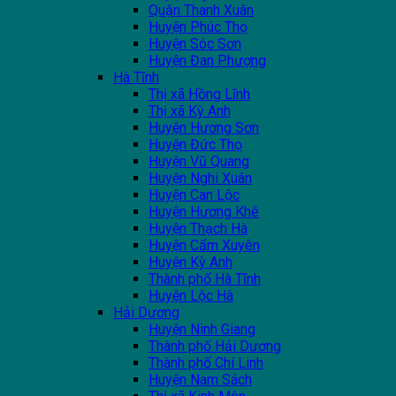
Quận Thanh Xuân
Huyện Phúc Thọ
Huyện Sóc Sơn
Huyện Đan Phượng
Hà Tĩnh
Thị xã Hồng Lĩnh
Thị xã Kỳ Anh
Huyện Hương Sơn
Huyện Đức Thọ
Huyện Vũ Quang
Huyện Nghi Xuân
Huyện Can Lộc
Huyện Hương Khê
Huyện Thạch Hà
Huyện Cẩm Xuyên
Huyện Kỳ Anh
Thành phố Hà Tĩnh
Huyện Lộc Hà
Hải Dương
Huyện Ninh Giang
Thành phố Hải Dương
Thành phố Chí Linh
Huyện Nam Sách