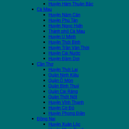
Huyện Hàm Thuận Bắc
Cà Mau
Huyện Năm Căn
Huyện Phú Tân
Huyện Ngọc Hiển
Thành phố Cà Mau
Huyện U Minh
Huyện Thới Bình
Huyện Trần Văn Thời
Huyện Cái Nước
Huyện Đầm Dơi
Cần Thơ
Huyện Thới Lai
Quận Ninh Kiều
Quận Ô Môn
Quận Bình Thuỷ
Quận Cái Răng
Quận Thốt Nốt
Huyện Vĩnh Thạnh
Huyện Cờ Đỏ
Huyện Phong Điền
Đồng Nai
Huyện Xuân Lộc