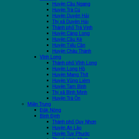
Huyện Cầu Ngang
Huyện Trà Cú
Huyện Duyên Hải
Thị xã Duyên Hải
Thành phố Trà Vinh
Huyện Càng Long
Huyện Cầu Kè
Huyện Tiểu Cần
Huyện Châu Thành
Vĩnh Long
Thành phố Vĩnh Long
Huyện Long Hồ
Huyện Mang Thít
Huyện Vũng Liêm
Huyện Tam Bình
Thị xã Bình Minh
Huyện Trà Ôn
Miền Trung
Đắk Nông
Bình Định
Thành phố Quy Nhơn
Huyện An Lão
Huyện Tuy Phước