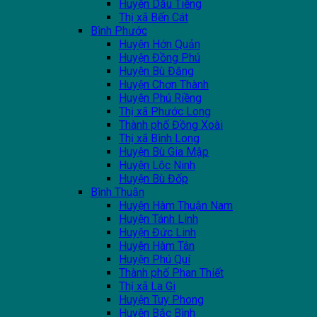
Huyện Dầu Tiếng
Thị xã Bến Cát
Bình Phước
Huyện Hớn Quản
Huyện Đồng Phú
Huyện Bù Đăng
Huyện Chơn Thành
Huyện Phú Riềng
Thị xã Phước Long
Thành phố Đồng Xoài
Thị xã Bình Long
Huyện Bù Gia Mập
Huyện Lộc Ninh
Huyện Bù Đốp
Bình Thuận
Huyện Hàm Thuận Nam
Huyện Tánh Linh
Huyện Đức Linh
Huyện Hàm Tân
Huyện Phú Quí
Thành phố Phan Thiết
Thị xã La Gi
Huyện Tuy Phong
Huyện Bắc Bình