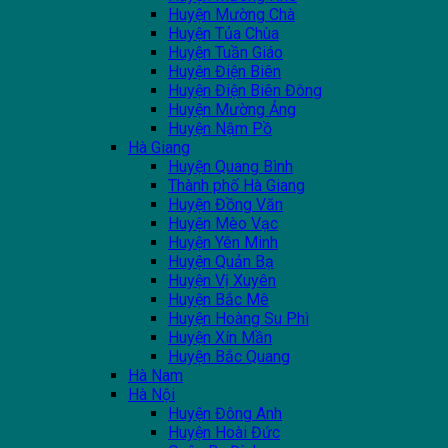
Huyện Mường Chà
Huyện Tủa Chùa
Huyện Tuần Giáo
Huyện Điện Biên
Huyện Điện Biên Đông
Huyện Mường Ảng
Huyện Nậm Pồ
Hà Giang
Huyện Quang Bình
Thành phố Hà Giang
Huyện Đồng Văn
Huyện Mèo Vạc
Huyện Yên Minh
Huyện Quản Bạ
Huyện Vị Xuyên
Huyện Bắc Mê
Huyện Hoàng Su Phì
Huyện Xín Mần
Huyện Bắc Quang
Hà Nam
Hà Nội
Huyện Đông Anh
Huyện Hoài Đức