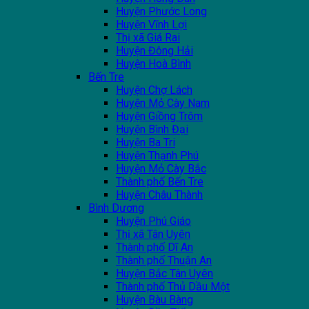
Huyện Phước Long
Huyện Vĩnh Lợi
Thị xã Giá Rai
Huyện Đông Hải
Huyện Hoà Bình
Bến Tre
Huyện Chợ Lách
Huyện Mỏ Cày Nam
Huyện Giồng Trôm
Huyện Bình Đại
Huyện Ba Tri
Huyện Thạnh Phú
Huyện Mỏ Cày Bắc
Thành phố Bến Tre
Huyện Châu Thành
Bình Dương
Huyện Phú Giáo
Thị xã Tân Uyên
Thành phố Dĩ An
Thành phố Thuận An
Huyện Bắc Tân Uyên
Thành phố Thủ Dầu Một
Huyện Bàu Bàng