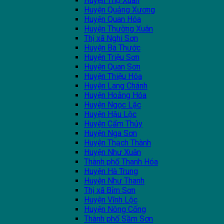
Huyện Thọ Xuân
Huyện Quảng Xương
Huyện Quan Hóa
Huyện Thường Xuân
Thị xã Nghi Sơn
Huyện Bá Thước
Huyện Triệu Sơn
Huyện Quan Sơn
Huyện Thiệu Hóa
Huyện Lang Chánh
Huyện Hoằng Hóa
Huyện Ngọc Lặc
Huyện Hậu Lộc
Huyện Cẩm Thủy
Huyện Nga Sơn
Huyện Thạch Thành
Huyện Như Xuân
Thành phố Thanh Hóa
Huyện Hà Trung
Huyện Như Thanh
Thị xã Bỉm Sơn
Huyện Vĩnh Lộc
Huyện Nông Cống
Thành phố Sầm Sơn