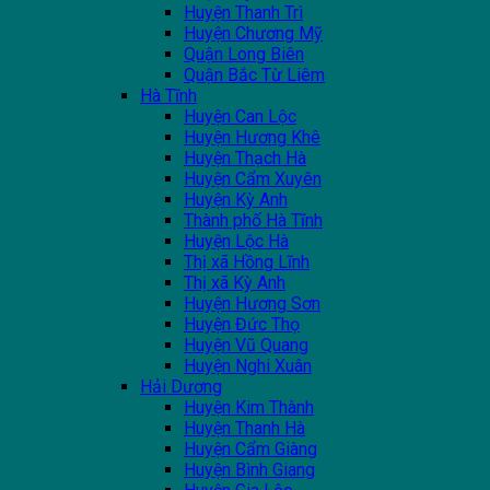
Huyện Thanh Trì
Huyện Chương Mỹ
Quận Long Biên
Quận Bắc Từ Liêm
Hà Tĩnh
Huyện Can Lộc
Huyện Hương Khê
Huyện Thạch Hà
Huyện Cẩm Xuyên
Huyện Kỳ Anh
Thành phố Hà Tĩnh
Huyện Lộc Hà
Thị xã Hồng Lĩnh
Thị xã Kỳ Anh
Huyện Hương Sơn
Huyện Đức Thọ
Huyện Vũ Quang
Huyện Nghi Xuân
Hải Dương
Huyện Kim Thành
Huyện Thanh Hà
Huyện Cẩm Giàng
Huyện Bình Giang