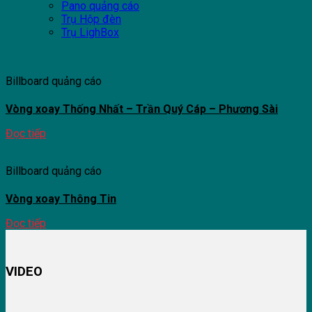
Pano quảng cáo
Trụ Hộp đèn
Trụ LighBox
Billboard quảng cáo
Vòng xoay Thống Nhất – Trần Quý Cáp – Phương Sài
Đọc tiếp
Billboard quảng cáo
Vòng xoay Thông Tin
Đọc tiếp
VIDEO