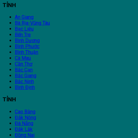
TỈNH
An Giang
Bà Rịa-Vũng Tàu
Bạc Liêu
Bến Tre
Bình Dương
Bình Phước
Bình Thuận
Cà Mau
Cần Thơ
Bắc Cạn
Bắc Giang
Bắc Ninh
Bình Định
TỈNH
Cao Bằng
Đắk Nông
Đà Nẵng
Đắk Lắk
Đồng Nai