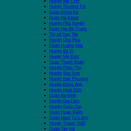
Huyện Mê Linh
Huyện Thường Tín
Quận Đống Đa
Quận Hà Đông
Huyện Phú Xuyên
Quận Hai Bà Trưng
Thị xã Sơn Tây
Huyện Ứng Hòa
Quận Hoàng Mai
Huyện Ba Vì
Huyện Mỹ Đức
Quận Thanh Xuân
Huyện Phúc Thọ
Huyện Sóc Sơn
Huyện Đan Phượng
Huyện Đông Anh
Huyện Hoài Đức
Quận Ba Đình
Huyện Gia Lâm
Huyện Quốc Oai
Quận Hoàn Kiếm
Quận Nam Từ Liêm
Huyện Thạch Thất
Quận Tây Hồ