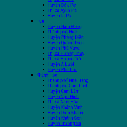
Huyện Đăk Pơ
Thị xã Ayun Pa
Huyện Ia Pa
Huế
Huyện Nam Đông
Thành phố Huế
Huyện Phong Điền
Huyện Quảng Điền
Huyện Phú Vang
Thị xã Hương Thủy
Thị xã Hương Trà
Huyện A Lưới
Huyện Phú Lộc
Khánh Hoà
Thành phố Nha Trang
Thành phố Cam Ranh
Huyện Cam Lâm
Huyện Vạn Ninh
Thị xã Ninh Hòa
Huyện Khánh Vĩnh
Huyện Diên Khánh
Huyện Khánh Sơn
Huyện Trường Sa