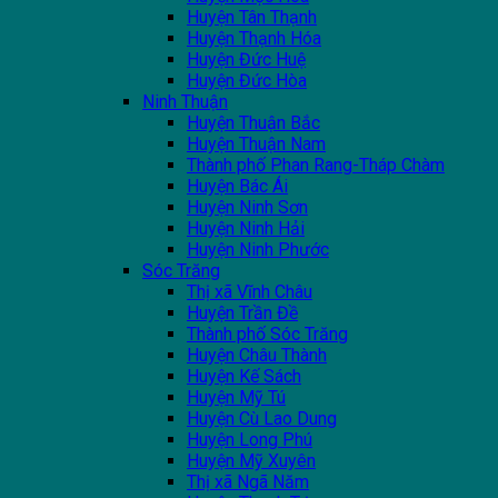
Huyện Tân Thạnh
Huyện Thạnh Hóa
Huyện Đức Huệ
Huyện Đức Hòa
Ninh Thuận
Huyện Thuận Bắc
Huyện Thuận Nam
Thành phố Phan Rang-Tháp Chàm
Huyện Bác Ái
Huyện Ninh Sơn
Huyện Ninh Hải
Huyện Ninh Phước
Sóc Trăng
Thị xã Vĩnh Châu
Huyện Trần Đề
Thành phố Sóc Trăng
Huyện Châu Thành
Huyện Kế Sách
Huyện Mỹ Tú
Huyện Cù Lao Dung
Huyện Long Phú
Huyện Mỹ Xuyên
Thị xã Ngã Năm