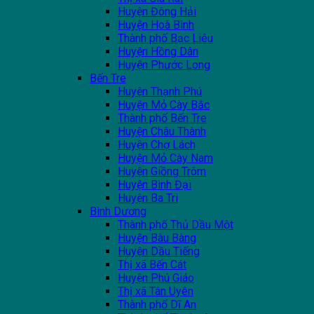
Huyện Đông Hải
Huyện Hoà Bình
Thành phố Bạc Liêu
Huyện Hồng Dân
Huyện Phước Long
Bến Tre
Huyện Thạnh Phú
Huyện Mỏ Cày Bắc
Thành phố Bến Tre
Huyện Châu Thành
Huyện Chợ Lách
Huyện Mỏ Cày Nam
Huyện Giồng Trôm
Huyện Bình Đại
Huyện Ba Tri
Bình Dương
Thành phố Thủ Dầu Một
Huyện Bàu Bàng
Huyện Dầu Tiếng
Thị xã Bến Cát
Huyện Phú Giáo
Thị xã Tân Uyên
Thành phố Dĩ An