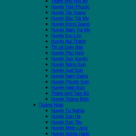
Thành phố Hội An
Huyện Tiên Phước
Huyện Tây Giang
Huyện Bắc Trà My
Huyện Đông Giang
Huyện Nam Trà My
Huyện Đại Lộc
Huyện Núi Thành
Thị xã Điện Bàn
Huyện Phú Ninh
Huyện Duy Xuyên
Huyện Nông Sơn
Huyện Quế Sơn
Huyện Nam Giang
Huyện Phước Sơn
Huyện Hiệp Đức
Thành phố Tam Kỳ
Huyện Thăng Bình
Quảng Ngãi
Huyện Tư Nghĩa
Huyện Sơn Hà
Huyện Sơn Tây
Huyện Minh Long
Huyện Nghĩa Hành