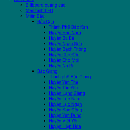
Billboard quảng cáo
Màn hình LED
Miền Bắc
Bắc Cạn
Thành Phố Bắc Kạn
Huyện Pác Nặm
Huyện Ba Bể
Huyện Ngân Sơn
Huyện Bạch Thông
Huyện Chợ Đồn
Huyện Chợ Mới
Huyện Na Rì
Bắc Giang
Thành phố Bắc Giang
Huyện Yên Thế
Huyện Tân Yên
Huyện Lạng Giang
Huyện Lục Nam
Huyện Lục Ngạn
Huyện Sơn Động
Huyện Yên Dũng
Huyện Việt Yên
Huyện Hiệp Hòa