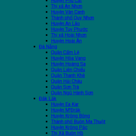
Huyện Phù Cát
Thị xã An Nhơn
Huyện Vân Canh
Thành phố Quy Nhơn
Huyện An Lão
Huyện Tuy Phước
Thị xã Hoài Nhơn
Huyện Hoài Ân
Đà Nẵng
Quận Cẩm Lệ
Huyện Hòa Vang
Huyện Hoàng Sa
Quận Liên Chiểu
Quận Thanh Khê
Quận Hải Châu
Quận Sơn Trà
Quận Ngũ Hành Sơn
Đắk Lắk
Huyện Ea Kar
Huyện M'Đrắk
Huyện Krông Bông
Thành phố Buôn Ma Thuột
Huyện Krông Pắc
Thị Xã Buôn Hồ