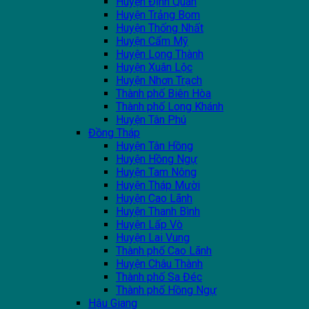
Huyện Định Quán
Huyện Trảng Bom
Huyện Thống Nhất
Huyện Cẩm Mỹ
Huyện Long Thành
Huyện Xuân Lộc
Huyện Nhơn Trạch
Thành phố Biên Hòa
Thành phố Long Khánh
Huyện Tân Phú
Đồng Tháp
Huyện Tân Hồng
Huyện Hồng Ngự
Huyện Tam Nông
Huyện Tháp Mười
Huyện Cao Lãnh
Huyện Thanh Bình
Huyện Lấp Vò
Huyện Lai Vung
Thành phố Cao Lãnh
Huyện Châu Thành
Thành phố Sa Đéc
Thành phố Hồng Ngự
Hậu Giang