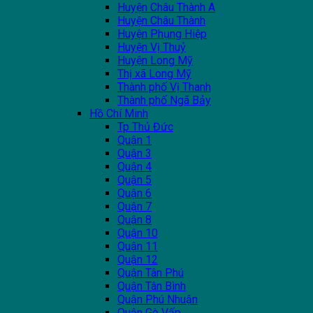
Huyện Châu Thành A
Huyện Châu Thành
Huyện Phụng Hiệp
Huyện Vị Thuỷ
Huyện Long Mỹ
Thị xã Long Mỹ
Thành phố Vị Thanh
Thành phố Ngã Bảy
Hồ Chí Minh
Tp Thủ Đức
Quận 1
Quận 3
Quận 4
Quận 5
Quận 6
Quận 7
Quận 8
Quận 10
Quận 11
Quận 12
Quận Tân Phú
Quận Tân Bình
Quận Phú Nhuận
Quận Gò Vấp