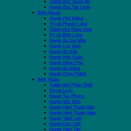
Thành phố Thuận An
Huyện Bắc Tân Uyên
Bình Phước
Huyện Phú Riềng
Thị xã Phước Long
Thành phố Đồng Xoài
Thị xã Bình Long
Huyện Bù Gia Mập
Huyện Lộc Ninh
Huyện Bù Đốp
Huyện Hớn Quản
Huyện Đồng Phú
Huyện Bù Đăng
Huyện Chơn Thành
Bình Thuận
Thành phố Phan Thiết
Thị xã La Gi
Huyện Tuy Phong
Huyện Bắc Bình
Huyện Hàm Thuận Bắc
Huyện Hàm Thuận Nam
Huyện Tánh Linh
Huyện Đức Linh
Huyện Hàm Tân