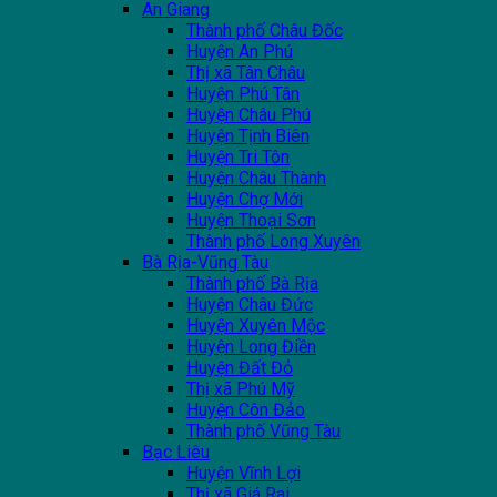
An Giang
Thành phố Châu Đốc
Huyện An Phú
Thị xã Tân Châu
Huyện Phú Tân
Huyện Châu Phú
Huyện Tịnh Biên
Huyện Tri Tôn
Huyện Châu Thành
Huyện Chợ Mới
Huyện Thoại Sơn
Thành phố Long Xuyên
Bà Rịa-Vũng Tàu
Thành phố Bà Rịa
Huyện Châu Đức
Huyện Xuyên Mộc
Huyện Long Điền
Huyện Đất Đỏ
Thị xã Phú Mỹ
Huyện Côn Đảo
Thành phố Vũng Tàu
Bạc Liêu
Huyện Vĩnh Lợi
Thị xã Giá Rai