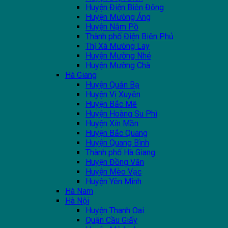
Huyện Điện Biên Đông
Huyện Mường Ảng
Huyện Nậm Pồ
Thành phố Điện Biên Phủ
Thị Xã Mường Lay
Huyện Mường Nhé
Huyện Mường Chà
Hà Giang
Huyện Quản Bạ
Huyện Vị Xuyên
Huyện Bắc Mê
Huyện Hoàng Su Phì
Huyện Xín Mần
Huyện Bắc Quang
Huyện Quang Bình
Thành phố Hà Giang
Huyện Đồng Văn
Huyện Mèo Vạc
Huyện Yên Minh
Hà Nam
Hà Nội
Huyện Thanh Oai
Quận Cầu Giấy