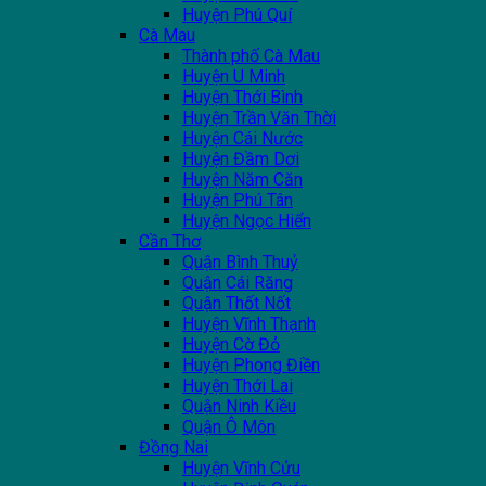
Huyện Phú Quí
Cà Mau
Thành phố Cà Mau
Huyện U Minh
Huyện Thới Bình
Huyện Trần Văn Thời
Huyện Cái Nước
Huyện Đầm Dơi
Huyện Năm Căn
Huyện Phú Tân
Huyện Ngọc Hiển
Cần Thơ
Quận Bình Thuỷ
Quận Cái Răng
Quận Thốt Nốt
Huyện Vĩnh Thạnh
Huyện Cờ Đỏ
Huyện Phong Điền
Huyện Thới Lai
Quận Ninh Kiều
Quận Ô Môn
Đồng Nai
Huyện Vĩnh Cửu