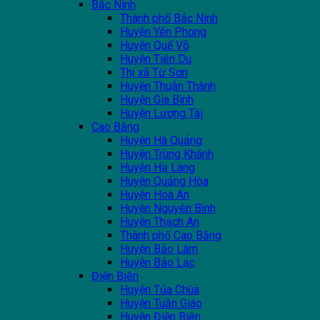
Bắc Ninh
Thành phố Bắc Ninh
Huyện Yên Phong
Huyện Quế Võ
Huyện Tiên Du
Thị xã Từ Sơn
Huyện Thuận Thành
Huyện Gia Bình
Huyện Lương Tài
Cao Bằng
Huyện Hà Quảng
Huyện Trùng Khánh
Huyện Hạ Lang
Huyện Quảng Hòa
Huyện Hoà An
Huyện Nguyên Bình
Huyện Thạch An
Thành phố Cao Bằng
Huyện Bảo Lâm
Huyện Bảo Lạc
Điện Biên
Huyện Tủa Chùa
Huyện Tuần Giáo
Huyện Điện Biên