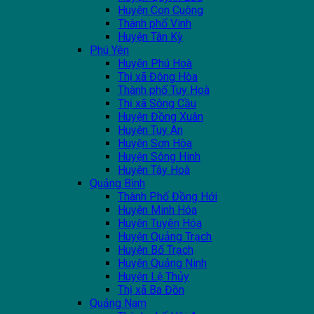
Huyện Con Cuông
Thành phố Vinh
Huyện Tân Kỳ
Phú Yên
Huyện Phú Hoà
Thị xã Đông Hòa
Thành phố Tuy Hoà
Thị xã Sông Cầu
Huyện Đồng Xuân
Huyện Tuy An
Huyện Sơn Hòa
Huyện Sông Hinh
Huyện Tây Hoà
Quảng Bình
Thành Phố Đồng Hới
Huyện Minh Hóa
Huyện Tuyên Hóa
Huyện Quảng Trạch
Huyện Bố Trạch
Huyện Quảng Ninh
Huyện Lệ Thủy
Thị xã Ba Đồn
Quảng Nam