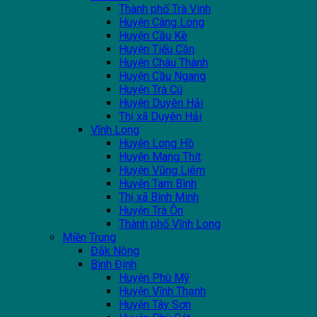
Thành phố Trà Vinh
Huyện Càng Long
Huyện Cầu Kè
Huyện Tiểu Cần
Huyện Châu Thành
Huyện Cầu Ngang
Huyện Trà Cú
Huyện Duyên Hải
Thị xã Duyên Hải
Vĩnh Long
Huyện Long Hồ
Huyện Mang Thít
Huyện Vũng Liêm
Huyện Tam Bình
Thị xã Bình Minh
Huyện Trà Ôn
Thành phố Vĩnh Long
Miền Trung
Đắk Nông
Bình Định
Huyện Phù Mỹ
Huyện Vĩnh Thạnh
Huyện Tây Sơn