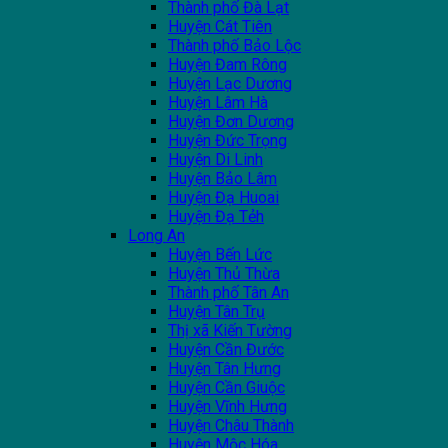
Thành phố Đà Lạt
Huyện Cát Tiên
Thành phố Bảo Lộc
Huyện Đam Rông
Huyện Lạc Dương
Huyện Lâm Hà
Huyện Đơn Dương
Huyện Đức Trọng
Huyện Di Linh
Huyện Bảo Lâm
Huyện Đạ Huoai
Huyện Đạ Tẻh
Long An
Huyện Bến Lức
Huyện Thủ Thừa
Thành phố Tân An
Huyện Tân Trụ
Thị xã Kiến Tường
Huyện Cần Đước
Huyện Tân Hưng
Huyện Cần Giuộc
Huyện Vĩnh Hưng
Huyện Châu Thành
Huyện Mộc Hóa