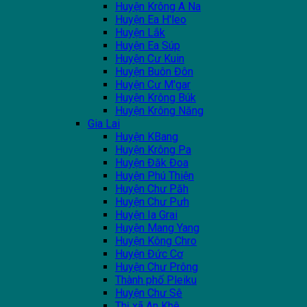
Huyện Krông A Na
Huyện Ea H'leo
Huyện Lắk
Huyện Ea Súp
Huyện Cư Kuin
Huyện Buôn Đôn
Huyện Cư M'gar
Huyện Krông Búk
Huyện Krông Năng
Gia Lai
Huyện KBang
Huyện Krông Pa
Huyện Đăk Đoa
Huyện Phú Thiện
Huyện Chư Păh
Huyện Chư Pưh
Huyện Ia Grai
Huyện Mang Yang
Huyện Kông Chro
Huyện Đức Cơ
Huyện Chư Prông
Thành phố Pleiku
Huyện Chư Sê
Thị xã An Khê