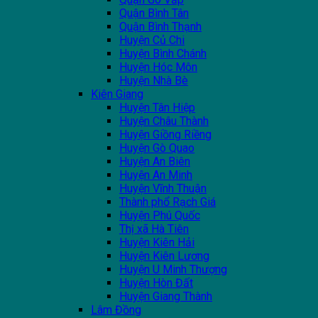
Quận Bình Tân
Quận Bình Thạnh
Huyện Củ Chi
Huyện Bình Chánh
Huyện Hóc Môn
Huyện Nhà Bè
Kiên Giang
Huyện Tân Hiệp
Huyện Châu Thành
Huyện Giồng Riềng
Huyện Gò Quao
Huyện An Biên
Huyện An Minh
Huyện Vĩnh Thuận
Thành phổ Rạch Giá
Huyện Phú Quốc
Thị xã Hà Tiên
Huyện Kiên Hải
Huyện Kiên Lương
Huyện U Minh Thượng
Huyện Hòn Đất
Huyện Giang Thành
Lâm Đồng