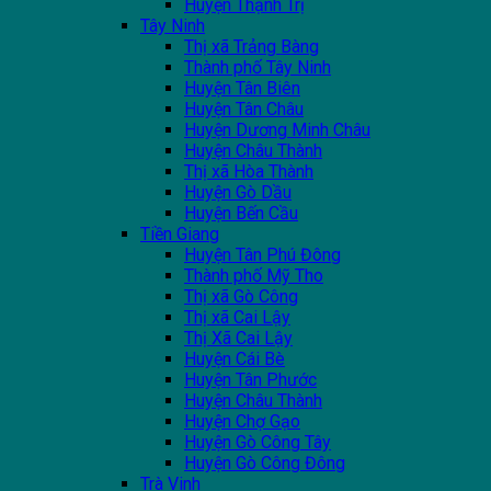
Huyện Thạnh Trị
Tây Ninh
Thị xã Trảng Bàng
Thành phố Tây Ninh
Huyện Tân Biên
Huyện Tân Châu
Huyện Dương Minh Châu
Huyện Châu Thành
Thị xã Hòa Thành
Huyện Gò Dầu
Huyện Bến Cầu
Tiền Giang
Huyện Tân Phú Đông
Thành phố Mỹ Tho
Thị xã Gò Công
Thị xã Cai Lậy
Thị Xã Cai Lậy
Huyện Cái Bè
Huyện Tân Phước
Huyện Châu Thành
Huyện Chợ Gạo
Huyện Gò Công Tây
Huyện Gò Công Đông
Trà Vinh