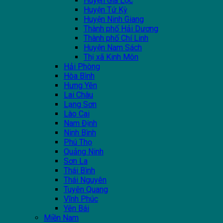
Huyện Gia Lộc
Huyện Tứ Kỳ
Huyện Ninh Giang
Thành phố Hải Dương
Thành phố Chí Linh
Huyện Nam Sách
Thị xã Kinh Môn
Hải Phòng
Hòa Bình
Hưng Yên
Lai Châu
Lạng Sơn
Lào Cai
Nam Định
Ninh Bình
Phú Thọ
Quảng Ninh
Sơn La
Thái Bình
Thái Nguyên
Tuyên Quang
Vĩnh Phúc
Yên Bái
Miền Nam