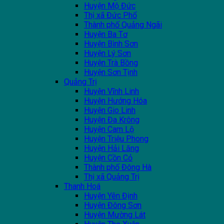
Huyện Mộ Đức
Thị xã Đức Phổ
Thành phố Quảng Ngãi
Huyện Ba Tơ
Huyện Bình Sơn
Huyện Lý Sơn
Huyện Trà Bồng
Huyện Sơn Tịnh
Quảng Trị
Huyện Vĩnh Linh
Huyện Hướng Hóa
Huyện Gio Linh
Huyện Đa Krông
Huyện Cam Lộ
Huyện Triệu Phong
Huyện Hải Lăng
Huyện Cồn Cỏ
Thành phố Đông Hà
Thị xã Quảng Trị
Thanh Hoá
Huyện Yên Định
Huyện Đông Sơn
Huyện Mường Lát