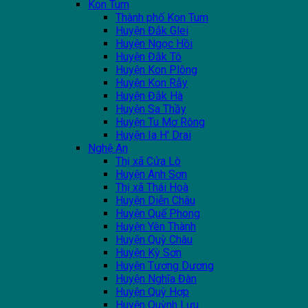
Kon Tum
Thành phố Kon Tum
Huyện Đắk Glei
Huyện Ngọc Hồi
Huyện Đắk Tô
Huyện Kon Plông
Huyện Kon Rẫy
Huyện Đắk Hà
Huyện Sa Thầy
Huyện Tu Mơ Rông
Huyện Ia H' Drai
Nghệ An
Thị xã Cửa Lò
Huyện Anh Sơn
Thị xã Thái Hoà
Huyện Diễn Châu
Huyện Quế Phong
Huyện Yên Thành
Huyện Quỳ Châu
Huyện Kỳ Sơn
Huyện Tương Dương
Huyện Nghĩa Đàn
Huyện Quỳ Hợp
Huyện Quỳnh Lưu