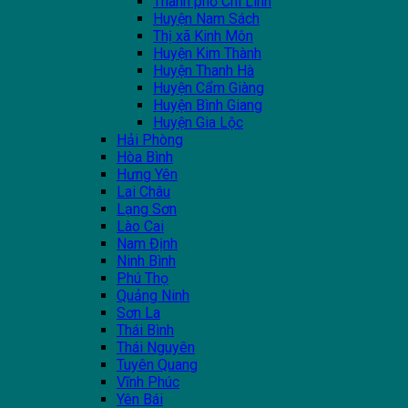
Thành phố Chí Linh
Huyện Nam Sách
Thị xã Kinh Môn
Huyện Kim Thành
Huyện Thanh Hà
Huyện Cẩm Giàng
Huyện Bình Giang
Huyện Gia Lộc
Hải Phòng
Hòa Bình
Hưng Yên
Lai Châu
Lạng Sơn
Lào Cai
Nam Định
Ninh Bình
Phú Thọ
Quảng Ninh
Sơn La
Thái Bình
Thái Nguyên
Tuyên Quang
Vĩnh Phúc
Yên Bái