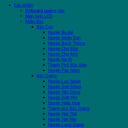
Sản phẩm
Billboard quảng cáo
Màn hình LED
Miền Bắc
Bắc Cạn
Huyện Ba Bể
Huyện Ngân Sơn
Huyện Bạch Thông
Huyện Chợ Đồn
Huyện Chợ Mới
Huyện Na Rì
Thành Phố Bắc Kạn
Huyện Pác Nặm
Bắc Giang
Huyện Lục Ngạn
Huyện Sơn Động
Huyện Yên Dũng
Huyện Việt Yên
Huyện Hiệp Hòa
Thành phố Bắc Giang
Huyện Yên Thế
Huyện Tân Yên
Huyện Lạng Giang