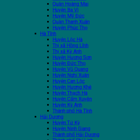
Quận Hoàng Mai
Huyện Ba Vì
Huyện Mỹ Đức
Quận Thanh Xuân
Huyện Phúc Thọ
Hà Tĩnh
Huyện Lộc Hà
Thị xã Hồng Lĩnh
Thị xã Kỳ Anh
Huyện Hương Sơn
Huyện Đức Thọ
Huyện Vũ Quang
Huyện Nghi Xuân
Huyện Can Lộc
Huyện Hương Khê
Huyện Thạch Hà
Huyện Cẩm Xuyên
Huyện Kỳ Anh
Thành phố Hà Tĩnh
Hải Dương
Huyện Tứ Kỳ
Huyện Ninh Giang
Thành phố Hải Dương