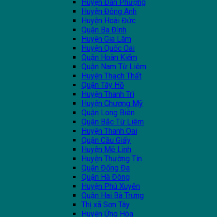
Huyện Đan Phượng
Huyện Đông Anh
Huyện Hoài Đức
Quận Ba Đình
Huyện Gia Lâm
Huyện Quốc Oai
Quận Hoàn Kiếm
Quận Nam Từ Liêm
Huyện Thạch Thất
Quận Tây Hồ
Huyện Thanh Trì
Huyện Chương Mỹ
Quận Long Biên
Quận Bắc Từ Liêm
Huyện Thanh Oai
Quận Cầu Giấy
Huyện Mê Linh
Huyện Thường Tín
Quận Đống Đa
Quận Hà Đông
Huyện Phú Xuyên
Quận Hai Bà Trưng
Thị xã Sơn Tây
Huyện Ứng Hòa