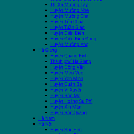
Thị Xã Mường Lay
Huyện Mường Nhé
Huyện Mường Chà
Huyện Tủa Chùa
Huyện Tuần Giáo
Huyện Điện Biên
Huyện Điện Biên Đông
Huyện Mường Ảng
Hà Giang
Huyện Quang Bình
Thành phố Hà Giang
Huyện Đồng Văn
Huyện Mèo Vạc
Huyện Yên Minh
Huyện Quản Bạ
Huyện Vị Xuyên
Huyện Bắc Mê
Huyện Hoàng Su Phì
Huyện Xín Mần
Huyện Bắc Quang
Hà Nam
Hà Nội
Huyện Sóc Sơn