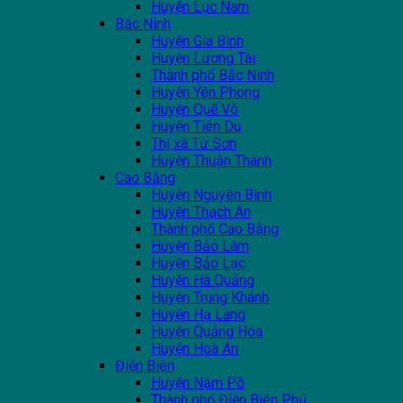
Huyện Lục Nam
Bắc Ninh
Huyện Gia Bình
Huyện Lương Tài
Thành phố Bắc Ninh
Huyện Yên Phong
Huyện Quế Võ
Huyện Tiên Du
Thị xã Từ Sơn
Huyện Thuận Thành
Cao Bằng
Huyện Nguyên Bình
Huyện Thạch An
Thành phố Cao Bằng
Huyện Bảo Lâm
Huyện Bảo Lạc
Huyện Hà Quảng
Huyện Trùng Khánh
Huyện Hạ Lang
Huyện Quảng Hòa
Huyện Hoà An
Điện Biên
Huyện Nậm Pồ
Thành phố Điện Biên Phủ