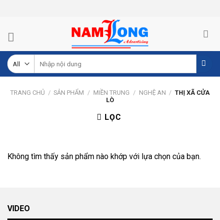
Skip
to
content
Tìm
kiếm:
TRANG CHỦ
/
SẢN PHẨM
/
MIỀN TRUNG
/
NGHỆ AN
/
THỊ XÃ CỬA
LÒ
LỌC
Không tìm thấy sản phẩm nào khớp với lựa chọn của bạn.
VIDEO