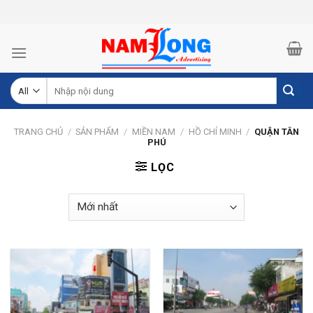
Skip
to
content
Tìm
kiếm:
TRANG CHỦ
/
SẢN PHẨM
/
MIỀN NAM
/
HỒ CHÍ MINH
/
QUẬN TÂN
PHÚ
LỌC