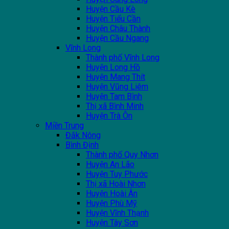
Huyện Cầu Kè
Huyện Tiểu Cần
Huyện Châu Thành
Huyện Cầu Ngang
Vĩnh Long
Thành phố Vĩnh Long
Huyện Long Hồ
Huyện Mang Thít
Huyện Vũng Liêm
Huyện Tam Bình
Thị xã Bình Minh
Huyện Trà Ôn
Miền Trung
Đắk Nông
Bình Định
Thành phố Quy Nhơn
Huyện An Lão
Huyện Tuy Phước
Thị xã Hoài Nhơn
Huyện Hoài Ân
Huyện Phù Mỹ
Huyện Vĩnh Thạnh
Huyện Tây Sơn