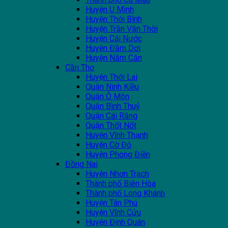
Huyện U Minh
Huyện Thới Bình
Huyện Trần Văn Thời
Huyện Cái Nước
Huyện Đầm Dơi
Huyện Năm Căn
Cần Thơ
Huyện Thới Lai
Quận Ninh Kiều
Quận Ô Môn
Quận Bình Thuỷ
Quận Cái Răng
Quận Thốt Nốt
Huyện Vĩnh Thạnh
Huyện Cờ Đỏ
Huyện Phong Điền
Đồng Nai
Huyện Nhơn Trạch
Thành phố Biên Hòa
Thành phố Long Khánh
Huyện Tân Phú
Huyện Vĩnh Cửu
Huyện Định Quán