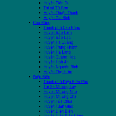
Huyện Tiên Du
Thị xã Từ Sơn
Huyện Thuận Thành
Huyện Gia Bình
Cao Bằng
Thành phố Cao Bằng
Huyện Bảo Lâm
Huyện Bảo Lạc
Huyện Hà Quảng
Huyện Trùng Khánh
Huyện Hạ Lang
Huyện Quảng Hòa
Huyện Hoà An
Huyện Nguyên Bình
Huyện Thạch An
Điện Biên
Thành phố Điện Biên Phủ
Thị Xã Mường Lay
Huyện Mường Nhé
Huyện Mường Chà
Huyện Tủa Chùa
Huyện Tuần Giáo
Huyện Điện Biên