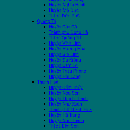
Huyện Nghĩa Hành
Huyện Mộ Đức
Thị xã Đức Phổ
Quảng Trị
Huyện Cồn Cỏ
Thành phố Đông Hà
Thị xã Quảng Trị
Huyện Vĩnh Linh
Huyện Hướng Hóa
Huyện Gio Linh
Huyện Đa Krông
Huyện Cam Lộ
Huyện Triệu Phong
Huyện Hải Lăng
Thanh Hoá
Huyện Cẩm Thủy
Huyện Nga Sơn
Huyện Thạch Thành
Huyện Như Xuân
Thành phố Thanh Hóa
Huyện Hà Trung
Huyện Như Thanh
Thị xã Bỉm Sơn