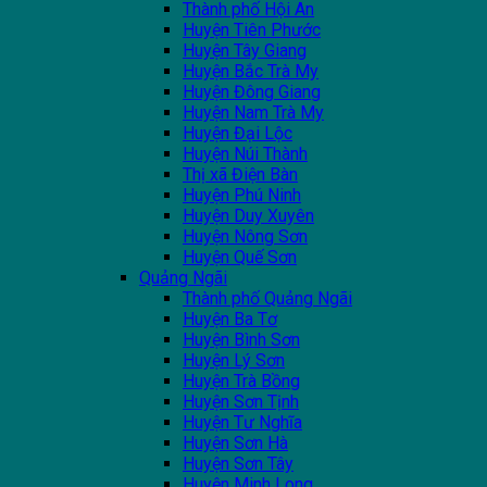
Thành phố Hội An
Huyện Tiên Phước
Huyện Tây Giang
Huyện Bắc Trà My
Huyện Đông Giang
Huyện Nam Trà My
Huyện Đại Lộc
Huyện Núi Thành
Thị xã Điện Bàn
Huyện Phú Ninh
Huyện Duy Xuyên
Huyện Nông Sơn
Huyện Quế Sơn
Quảng Ngãi
Thành phố Quảng Ngãi
Huyện Ba Tơ
Huyện Bình Sơn
Huyện Lý Sơn
Huyện Trà Bồng
Huyện Sơn Tịnh
Huyện Tư Nghĩa
Huyện Sơn Hà
Huyện Sơn Tây
Huyện Minh Long