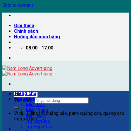
Skip to content
Giới thiệu
Chính sách
Hướng dẫn mua hàng
08:00 - 17:00
Trang chủ
Sản phẩm
Tìm kiếm:
Miền Bắc
Miền Trung
Ví dụ: Billboard quảng cáo, pano quảng cáo, quảng cáo
Miền Nam
trên xe bus...
Trụ LighBox
Trụ Hộp đèn