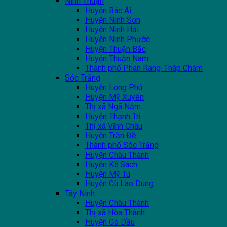
Ninh Thuận
Huyện Bác Ái
Huyện Ninh Sơn
Huyện Ninh Hải
Huyện Ninh Phước
Huyện Thuận Bắc
Huyện Thuận Nam
Thành phố Phan Rang-Tháp Chàm
Sóc Trăng
Huyện Long Phú
Huyện Mỹ Xuyên
Thị xã Ngã Năm
Huyện Thạnh Trị
Thị xã Vĩnh Châu
Huyện Trần Đề
Thành phố Sóc Trăng
Huyện Châu Thành
Huyện Kế Sách
Huyện Mỹ Tú
Huyện Cù Lao Dung
Tây Ninh
Huyện Châu Thành
Thị xã Hòa Thành
Huyện Gò Dầu