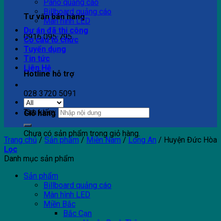
Pano quảng cáo
Billboard quảng cáo
Tư vấn bán hàng
Màn hình LED
Dự án đã thi công
0916 095 795
Cơ cấu tổ chức
Tuyển dụng
Tin tức
Liên Hệ
Hotline hỗ trợ
028 3720 5091
Tìm kiếm:
Giỏ hàng
Chưa có sản phẩm trong giỏ hàng.
Trang chủ
/
Sản phẩm
/
Miền Nam
/
Long An
/
Huyện Đức Hòa
Lọc
Danh mục sản phẩm
Sản phẩm
Billboard quảng cáo
Màn hình LED
Miền Bắc
Bắc Cạn