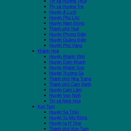
Thị xã Hương Thủy
Thị xã Hương Trà
Huyện A Lưới
Huyện Phú Lộc
Huyện Nam Đông
Thành phố Huế
Huyện Phong Điền
Huyện Quảng Điền
Huyện Phú Vang
Khánh Hoà
Huyện Khánh Vĩnh
Huyện Diên Khánh
Huyện Khánh Sơn
Huyện Trường Sa
Thành phố Nha Trang
Thành phố Cam Ranh
Huyện Cam Lâm
Huyện Vạn Ninh
Thị xã Ninh Hòa
Kon Tum
Huyện Sa Thầy
Huyện Tu Mơ Rông
Huyện Ia H' Drai
Thành phố Kon Tum