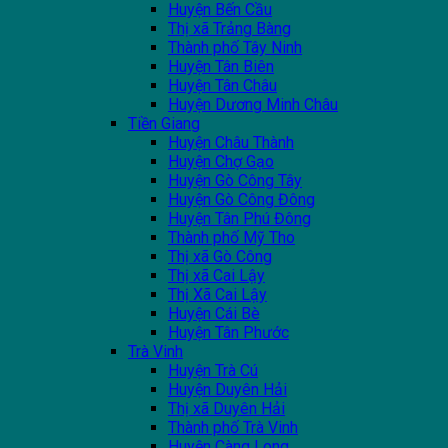
Huyện Bến Cầu
Thị xã Trảng Bàng
Thành phố Tây Ninh
Huyện Tân Biên
Huyện Tân Châu
Huyện Dương Minh Châu
Tiền Giang
Huyện Châu Thành
Huyện Chợ Gạo
Huyện Gò Công Tây
Huyện Gò Công Đông
Huyện Tân Phú Đông
Thành phố Mỹ Tho
Thị xã Gò Công
Thị xã Cai Lậy
Thị Xã Cai Lậy
Huyện Cái Bè
Huyện Tân Phước
Trà Vinh
Huyện Trà Cú
Huyện Duyên Hải
Thị xã Duyên Hải
Thành phố Trà Vinh
Huyện Càng Long