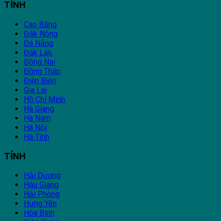
TỈNH
Cao Bằng
Đắk Nông
Đà Nẵng
Đắk Lắk
Đồng Nai
Đồng Tháp
Điện Biên
Gia Lai
Hồ Chí Minh
Hà Giang
Hà Nam
Hà Nội
Hà Tĩnh
TỈNH
Hải Dương
Hậu Giang
Hải Phòng
Hưng Yên
Hòa Bình