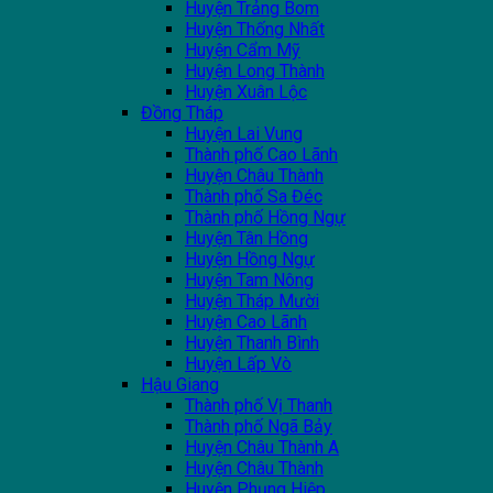
Huyện Trảng Bom
Huyện Thống Nhất
Huyện Cẩm Mỹ
Huyện Long Thành
Huyện Xuân Lộc
Đồng Tháp
Huyện Lai Vung
Thành phố Cao Lãnh
Huyện Châu Thành
Thành phố Sa Đéc
Thành phố Hồng Ngự
Huyện Tân Hồng
Huyện Hồng Ngự
Huyện Tam Nông
Huyện Tháp Mười
Huyện Cao Lãnh
Huyện Thanh Bình
Huyện Lấp Vò
Hậu Giang
Thành phố Vị Thanh
Thành phố Ngã Bảy
Huyện Châu Thành A
Huyện Châu Thành
Huyện Phụng Hiệp