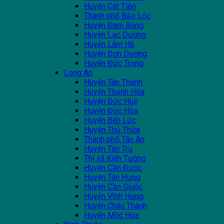
Huyện Cát Tiên
Thành phố Bảo Lộc
Huyện Đam Rông
Huyện Lạc Dương
Huyện Lâm Hà
Huyện Đơn Dương
Huyện Đức Trọng
Long An
Huyện Tân Thạnh
Huyện Thạnh Hóa
Huyện Đức Huệ
Huyện Đức Hòa
Huyện Bến Lức
Huyện Thủ Thừa
Thành phố Tân An
Huyện Tân Trụ
Thị xã Kiến Tường
Huyện Cần Đước
Huyện Tân Hưng
Huyện Cần Giuộc
Huyện Vĩnh Hưng
Huyện Châu Thành
Huyện Mộc Hóa