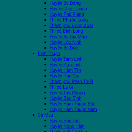
Huyện Bù Đăng
Huyện Chơn Thành
Huyện Phú Riềng
Thị xã Phước Long
Thành phố Đồng Xoài
Thị xã Bình Long
Huyện Bù Gia Mập
Huyện Lộc Ninh
Huyện Bù Đốp
Bình Thuận
Huyện Tánh Linh
Huyện Đức Linh
Huyện Hàm Tân
Huyện Phú Quí
Thành phố Phan Thiết
Thị xã La Gi
Huyện Tuy Phong
Huyện Bắc Bình
Huyện Hàm Thuận Bắc
Huyện Hàm Thuận Nam
Cà Mau
Huyện Phú Tân
Huyện Ngọc Hiển
Thành phố Cà Mau