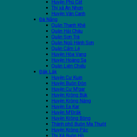
Huyện Phù Cát
Thị xã An Nhơn
Huyện Vân Canh
Đà Nẵng
Quận Thanh Khê
Quận Hải Châu
Quận Sơn Trà
Quận Ngũ Hành Sơn
Quận Cẩm Lệ
Huyện Hòa Vang
Huyện Hoàng Sa
Quận Liên Chiểu
Đắk Lắk
Huyện Cư Kuin
Huyện Buôn Đôn
Huyện Cư M'gar
Huyện Krông Búk
Huyện Krông Năng
Huyện Ea Kar
Huyện M'Đrắk
Huyện Krông Bông
Thành phố Buôn Ma Thuột
Huyện Krông Pắc
Thị Xã Buôn Hồ