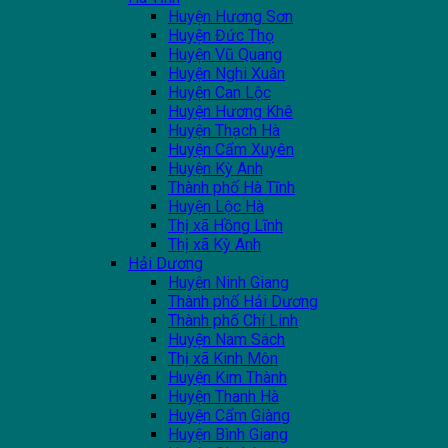
Huyện Hương Sơn
Huyện Đức Thọ
Huyện Vũ Quang
Huyện Nghi Xuân
Huyện Can Lộc
Huyện Hương Khê
Huyện Thạch Hà
Huyện Cẩm Xuyên
Huyện Kỳ Anh
Thành phố Hà Tĩnh
Huyện Lộc Hà
Thị xã Hồng Lĩnh
Thị xã Kỳ Anh
Hải Dương
Huyện Ninh Giang
Thành phố Hải Dương
Thành phố Chí Linh
Huyện Nam Sách
Thị xã Kinh Môn
Huyện Kim Thành
Huyện Thanh Hà
Huyện Cẩm Giàng
Huyện Bình Giang