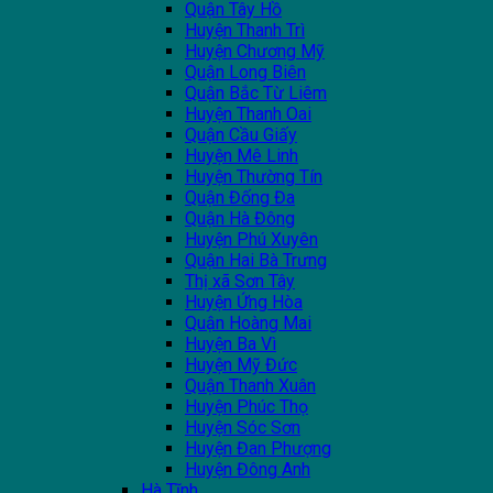
Quận Tây Hồ
Huyện Thanh Trì
Huyện Chương Mỹ
Quận Long Biên
Quận Bắc Từ Liêm
Huyện Thanh Oai
Quận Cầu Giấy
Huyện Mê Linh
Huyện Thường Tín
Quận Đống Đa
Quận Hà Đông
Huyện Phú Xuyên
Quận Hai Bà Trưng
Thị xã Sơn Tây
Huyện Ứng Hòa
Quận Hoàng Mai
Huyện Ba Vì
Huyện Mỹ Đức
Quận Thanh Xuân
Huyện Phúc Thọ
Huyện Sóc Sơn
Huyện Đan Phượng
Huyện Đông Anh
Hà Tĩnh