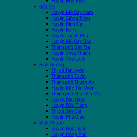
Huyện Hoà Bình
Bến Tre
Huyện Mỏ Cày Nam
Huyện Giồng Trôm
Huyện Bình Đại
Huyện Ba Tri
Huyện Thạnh Phú
Huyện Mỏ Cày Bắc
Thành phố Bến Tre
Huyện Châu Thành
Huyện Chợ Lách
Bình Dương
Thị xã Tân Uyên
Thành phố Dĩ An
Thành phố Thuận An
Huyện Bắc Tân Uyên
Thành phố Thủ Dầu Một
Huyện Bàu Bàng
Huyện Dầu Tiếng
Thị xã Bến Cát
Huyện Phú Giáo
Bình Phước
Huyện Hớn Quản
Huyện Đồng Phú