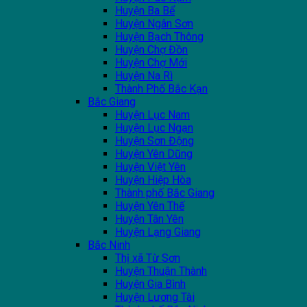
Huyện Ba Bể
Huyện Ngân Sơn
Huyện Bạch Thông
Huyện Chợ Đồn
Huyện Chợ Mới
Huyện Na Rì
Thành Phố Bắc Kạn
Bắc Giang
Huyện Lục Nam
Huyện Lục Ngạn
Huyện Sơn Động
Huyện Yên Dũng
Huyện Việt Yên
Huyện Hiệp Hòa
Thành phố Bắc Giang
Huyện Yên Thế
Huyện Tân Yên
Huyện Lạng Giang
Bắc Ninh
Thị xã Từ Sơn
Huyện Thuận Thành
Huyện Gia Bình
Huyện Lương Tài