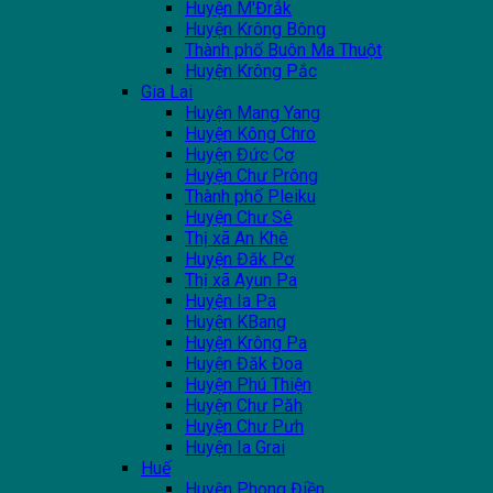
Huyện M'Đrắk
Huyện Krông Bông
Thành phố Buôn Ma Thuột
Huyện Krông Pắc
Gia Lai
Huyện Mang Yang
Huyện Kông Chro
Huyện Đức Cơ
Huyện Chư Prông
Thành phố Pleiku
Huyện Chư Sê
Thị xã An Khê
Huyện Đăk Pơ
Thị xã Ayun Pa
Huyện Ia Pa
Huyện KBang
Huyện Krông Pa
Huyện Đăk Đoa
Huyện Phú Thiện
Huyện Chư Păh
Huyện Chư Pưh
Huyện Ia Grai
Huế
Huyện Phong Điền