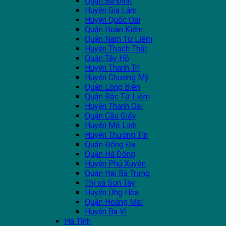
Quận Ba Đình
Huyện Gia Lâm
Huyện Quốc Oai
Quận Hoàn Kiếm
Quận Nam Từ Liêm
Huyện Thạch Thất
Quận Tây Hồ
Huyện Thanh Trì
Huyện Chương Mỹ
Quận Long Biên
Quận Bắc Từ Liêm
Huyện Thanh Oai
Quận Cầu Giấy
Huyện Mê Linh
Huyện Thường Tín
Quận Đống Đa
Quận Hà Đông
Huyện Phú Xuyên
Quận Hai Bà Trưng
Thị xã Sơn Tây
Huyện Ứng Hòa
Quận Hoàng Mai
Huyện Ba Vì
Hà Tĩnh