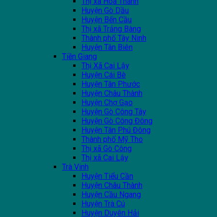
Thị xã Hòa Thành
Huyện Gò Dầu
Huyện Bến Cầu
Thị xã Trảng Bàng
Thành phố Tây Ninh
Huyện Tân Biên
Tiền Giang
Thị Xã Cai Lậy
Huyện Cái Bè
Huyện Tân Phước
Huyện Châu Thành
Huyện Chợ Gạo
Huyện Gò Công Tây
Huyện Gò Công Đông
Huyện Tân Phú Đông
Thành phố Mỹ Tho
Thị xã Gò Công
Thị xã Cai Lậy
Trà Vinh
Huyện Tiểu Cần
Huyện Châu Thành
Huyện Cầu Ngang
Huyện Trà Cú
Huyện Duyên Hải