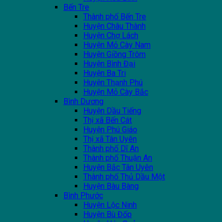
Bến Tre
Thành phố Bến Tre
Huyện Châu Thành
Huyện Chợ Lách
Huyện Mỏ Cày Nam
Huyện Giồng Trôm
Huyện Bình Đại
Huyện Ba Tri
Huyện Thạnh Phú
Huyện Mỏ Cày Bắc
Bình Dương
Huyện Dầu Tiếng
Thị xã Bến Cát
Huyện Phú Giáo
Thị xã Tân Uyên
Thành phố Dĩ An
Thành phố Thuận An
Huyện Bắc Tân Uyên
Thành phố Thủ Dầu Một
Huyện Bàu Bàng
Bình Phước
Huyện Lộc Ninh
Huyện Bù Đốp