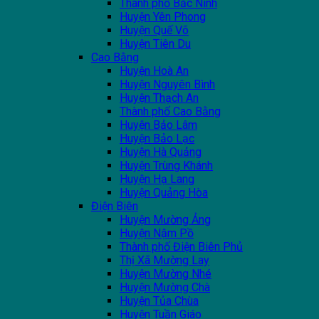
Thành phố Bắc Ninh
Huyện Yên Phong
Huyện Quế Võ
Huyện Tiên Du
Cao Bằng
Huyện Hoà An
Huyện Nguyên Bình
Huyện Thạch An
Thành phố Cao Bằng
Huyện Bảo Lâm
Huyện Bảo Lạc
Huyện Hà Quảng
Huyện Trùng Khánh
Huyện Hạ Lang
Huyện Quảng Hòa
Điện Biên
Huyện Mường Ảng
Huyện Nậm Pồ
Thành phố Điện Biên Phủ
Thị Xã Mường Lay
Huyện Mường Nhé
Huyện Mường Chà
Huyện Tủa Chùa
Huyện Tuần Giáo