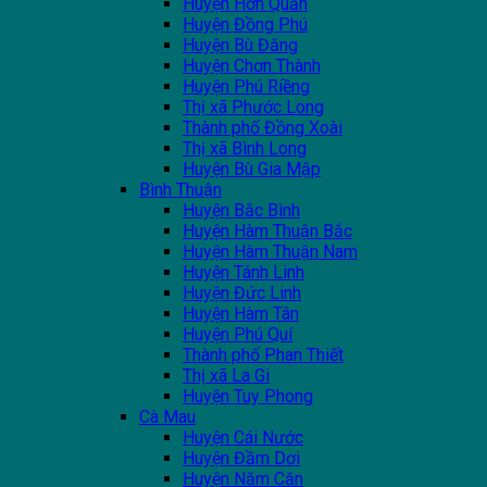
Huyện Hớn Quản
Huyện Đồng Phú
Huyện Bù Đăng
Huyện Chơn Thành
Huyện Phú Riềng
Thị xã Phước Long
Thành phố Đồng Xoài
Thị xã Bình Long
Huyện Bù Gia Mập
Bình Thuận
Huyện Bắc Bình
Huyện Hàm Thuận Bắc
Huyện Hàm Thuận Nam
Huyện Tánh Linh
Huyện Đức Linh
Huyện Hàm Tân
Huyện Phú Quí
Thành phố Phan Thiết
Thị xã La Gi
Huyện Tuy Phong
Cà Mau
Huyện Cái Nước
Huyện Đầm Dơi
Huyện Năm Căn