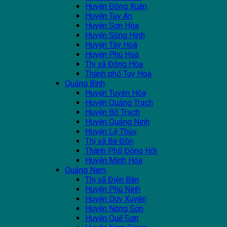
Huyện Đồng Xuân
Huyện Tuy An
Huyện Sơn Hòa
Huyện Sông Hinh
Huyện Tây Hoà
Huyện Phú Hoà
Thị xã Đông Hòa
Thành phố Tuy Hoà
Quảng Bình
Huyện Tuyên Hóa
Huyện Quảng Trạch
Huyện Bố Trạch
Huyện Quảng Ninh
Huyện Lệ Thủy
Thị xã Ba Đồn
Thành Phố Đồng Hới
Huyện Minh Hóa
Quảng Nam
Thị xã Điện Bàn
Huyện Phú Ninh
Huyện Duy Xuyên
Huyện Nông Sơn
Huyện Quế Sơn