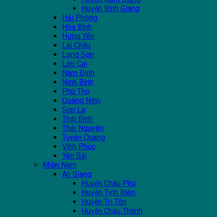
Huyện Bình Giang
Hải Phòng
Hòa Bình
Hưng Yên
Lai Châu
Lạng Sơn
Lào Cai
Nam Định
Ninh Bình
Phú Thọ
Quảng Ninh
Sơn La
Thái Bình
Thái Nguyên
Tuyên Quang
Vĩnh Phúc
Yên Bái
Miền Nam
An Giang
Huyện Châu Phú
Huyện Tịnh Biên
Huyện Tri Tôn
Huyện Châu Thành