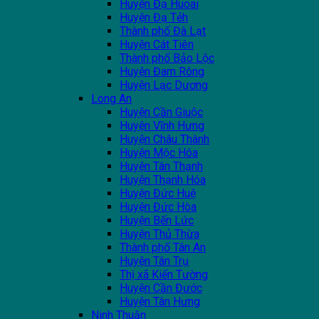
Huyện Đạ Huoai
Huyện Đạ Tẻh
Thành phố Đà Lạt
Huyện Cát Tiên
Thành phố Bảo Lộc
Huyện Đam Rông
Huyện Lạc Dương
Long An
Huyện Cần Giuộc
Huyện Vĩnh Hưng
Huyện Châu Thành
Huyện Mộc Hóa
Huyện Tân Thạnh
Huyện Thạnh Hóa
Huyện Đức Huệ
Huyện Đức Hòa
Huyện Bến Lức
Huyện Thủ Thừa
Thành phố Tân An
Huyện Tân Trụ
Thị xã Kiến Tường
Huyện Cần Đước
Huyện Tân Hưng
Ninh Thuận