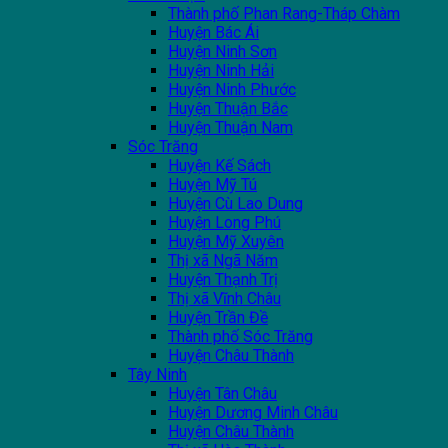
Thành phố Phan Rang-Tháp Chàm
Huyện Bác Ái
Huyện Ninh Sơn
Huyện Ninh Hải
Huyện Ninh Phước
Huyện Thuận Bắc
Huyện Thuận Nam
Sóc Trăng
Huyện Kế Sách
Huyện Mỹ Tú
Huyện Cù Lao Dung
Huyện Long Phú
Huyện Mỹ Xuyên
Thị xã Ngã Năm
Huyện Thạnh Trị
Thị xã Vĩnh Châu
Huyện Trần Đề
Thành phố Sóc Trăng
Huyện Châu Thành
Tây Ninh
Huyện Tân Châu
Huyện Dương Minh Châu
Huyện Châu Thành