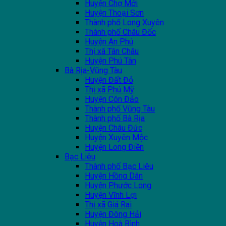
Huyện Chợ Mới
Huyện Thoại Sơn
Thành phố Long Xuyên
Thành phố Châu Đốc
Huyện An Phú
Thị xã Tân Châu
Huyện Phú Tân
Bà Rịa-Vũng Tàu
Huyện Đất Đỏ
Thị xã Phú Mỹ
Huyện Côn Đảo
Thành phố Vũng Tàu
Thành phố Bà Rịa
Huyện Châu Đức
Huyện Xuyên Mộc
Huyện Long Điền
Bạc Liêu
Thành phố Bạc Liêu
Huyện Hồng Dân
Huyện Phước Long
Huyện Vĩnh Lợi
Thị xã Giá Rai
Huyện Đông Hải
Huyện Hoà Bình