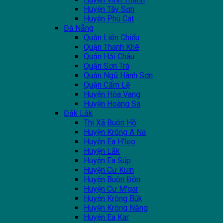
Huyện Tây Sơn
Huyện Phù Cát
Đà Nẵng
Quận Liên Chiểu
Quận Thanh Khê
Quận Hải Châu
Quận Sơn Trà
Quận Ngũ Hành Sơn
Quận Cẩm Lệ
Huyện Hòa Vang
Huyện Hoàng Sa
Đắk Lắk
Thị Xã Buôn Hồ
Huyện Krông A Na
Huyện Ea H'leo
Huyện Lắk
Huyện Ea Súp
Huyện Cư Kuin
Huyện Buôn Đôn
Huyện Cư M'gar
Huyện Krông Búk
Huyện Krông Năng
Huyện Ea Kar