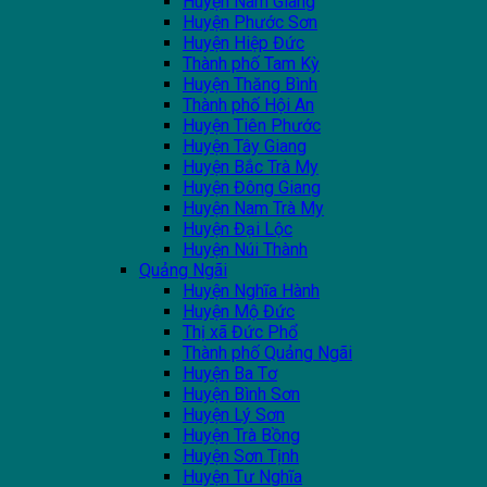
Huyện Nam Giang
Huyện Phước Sơn
Huyện Hiệp Đức
Thành phố Tam Kỳ
Huyện Thăng Bình
Thành phố Hội An
Huyện Tiên Phước
Huyện Tây Giang
Huyện Bắc Trà My
Huyện Đông Giang
Huyện Nam Trà My
Huyện Đại Lộc
Huyện Núi Thành
Quảng Ngãi
Huyện Nghĩa Hành
Huyện Mộ Đức
Thị xã Đức Phổ
Thành phố Quảng Ngãi
Huyện Ba Tơ
Huyện Bình Sơn
Huyện Lý Sơn
Huyện Trà Bồng
Huyện Sơn Tịnh
Huyện Tư Nghĩa