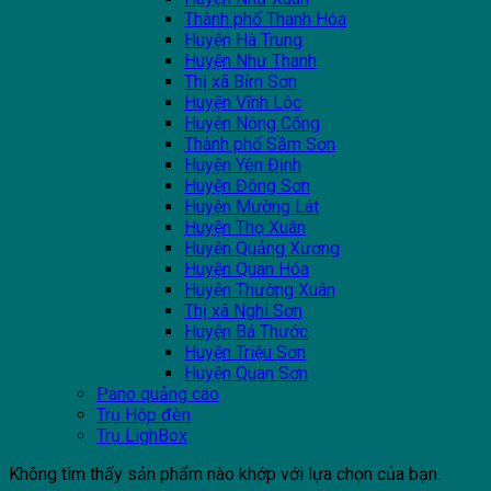
Thành phố Thanh Hóa
Huyện Hà Trung
Huyện Như Thanh
Thị xã Bỉm Sơn
Huyện Vĩnh Lộc
Huyện Nông Cống
Thành phố Sầm Sơn
Huyện Yên Định
Huyện Đông Sơn
Huyện Mường Lát
Huyện Thọ Xuân
Huyện Quảng Xương
Huyện Quan Hóa
Huyện Thường Xuân
Thị xã Nghi Sơn
Huyện Bá Thước
Huyện Triệu Sơn
Huyện Quan Sơn
Pano quảng cáo
Trụ Hộp đèn
Trụ LighBox
Không tìm thấy sản phẩm nào khớp với lựa chọn của bạn.