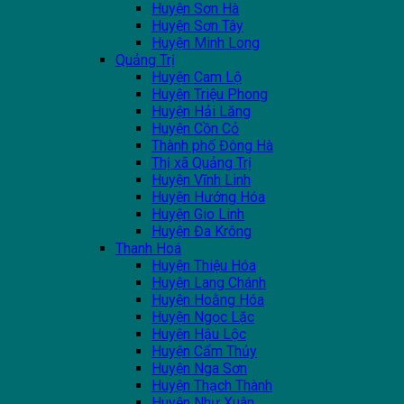
Huyện Sơn Hà
Huyện Sơn Tây
Huyện Minh Long
Quảng Trị
Huyện Cam Lộ
Huyện Triệu Phong
Huyện Hải Lăng
Huyện Cồn Cỏ
Thành phố Đông Hà
Thị xã Quảng Trị
Huyện Vĩnh Linh
Huyện Hướng Hóa
Huyện Gio Linh
Huyện Đa Krông
Thanh Hoá
Huyện Thiệu Hóa
Huyện Lang Chánh
Huyện Hoằng Hóa
Huyện Ngọc Lặc
Huyện Hậu Lộc
Huyện Cẩm Thủy
Huyện Nga Sơn
Huyện Thạch Thành
Huyện Như Xuân