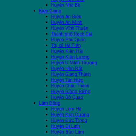
Huyện Nhà Bè
Kiên Giang
Huyện An Biên
Huyện An Minh
Huyện Vĩnh Thuận
Thành phổ Rạch Giá
Huyện Phú Quốc
Thị xã Hà Tiên
Huyện Kiên Hải
Huyện Kiên Lương
Huyện U Minh Thượng
Huyện Hòn Đất
Huyện Giang Thành
Huyện Tân Hiệp
Huyện Châu Thành
Huyện Giồng Riềng
Huyện Gò Quao
Lâm Đồng
Huyện Lâm Hà
Huyện Đơn Dương
Huyện Đức Trọng
Huyện Di Linh
Huyện Bảo Lâm