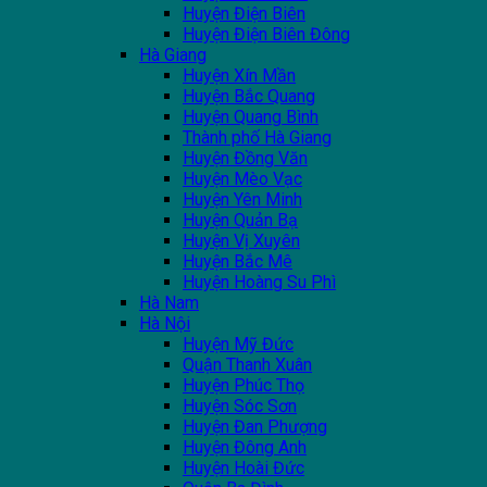
Huyện Điện Biên
Huyện Điện Biên Đông
Hà Giang
Huyện Xín Mần
Huyện Bắc Quang
Huyện Quang Bình
Thành phố Hà Giang
Huyện Đồng Văn
Huyện Mèo Vạc
Huyện Yên Minh
Huyện Quản Bạ
Huyện Vị Xuyên
Huyện Bắc Mê
Huyện Hoàng Su Phì
Hà Nam
Hà Nội
Huyện Mỹ Đức
Quận Thanh Xuân
Huyện Phúc Thọ
Huyện Sóc Sơn
Huyện Đan Phượng
Huyện Đông Anh
Huyện Hoài Đức