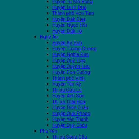
Huyện Tu Mơ Rông
Huyện Ia H' Drai
Thành phố Kon Tum
Huyện Đắk Glei
Huyện Ngọc Hồi
Huyện Đắk Tô
Nghệ An
Huyện Kỳ Sơn
Huyện Tương Dương
Huyện Nghĩa Đàn
Huyện Quỳ Hợp
Huyện Quỳnh Lưu
Huyện Con Cuông
Thành phố Vinh
Huyện Tân Kỳ
Thị xã Cửa Lò
Huyện Anh Sơn
Thị xã Thái Hoà
Huyện Diễn Châu
Huyện Quế Phong
Huyện Yên Thành
Huyện Quỳ Châu
Phú Yên
Thị xã Sông Cầu