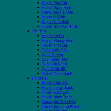
Huyện Phú Tân
Huyện Ngọc Hiển
Thành phố Cà Mau
Huyện U Minh
Huyện Thới Bình
Huyện Trần Văn Thời
Cần Thơ
Huyện Cờ Đỏ
Huyện Phong Điền
Huyện Thới Lai
Quận Ninh Kiều
Quận Ô Môn
Quận Bình Thuỷ
Quận Cái Răng
Quận Thốt Nốt
Huyện Vĩnh Thạnh
Đồng Nai
Huyện Cẩm Mỹ
Huyện Long Thành
Huyện Xuân Lộc
Huyện Nhơn Trạch
Thành phố Biên Hòa
Thành phố Long Khánh