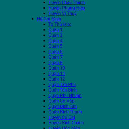
Huyện Châu Thành
Huyện Phụng Hiệp
Huyện Vị Thuỷ
Hồ Chí Minh
Tp Thủ Đức
Quận 1
Quận 3
Quận 4
Quận 5
Quận 6
Quận 7
Quận 8
Quận 10
Quận 11
Quận 12
Quận Tân Phú
Quận Tân Bình
Quận Phú Nhuận
Quận Gò Vấp
Quận Bình Tân
Quận Bình Thạnh
Huyện Củ Chi
Huyện Bình Chánh
Huyện Hóc Môn