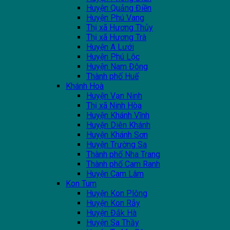
Huyện Quảng Điền
Huyện Phú Vang
Thị xã Hương Thủy
Thị xã Hương Trà
Huyện A Lưới
Huyện Phú Lộc
Huyện Nam Đông
Thành phố Huế
Khánh Hoà
Huyện Vạn Ninh
Thị xã Ninh Hòa
Huyện Khánh Vĩnh
Huyện Diên Khánh
Huyện Khánh Sơn
Huyện Trường Sa
Thành phố Nha Trang
Thành phố Cam Ranh
Huyện Cam Lâm
Kon Tum
Huyện Kon Plông
Huyện Kon Rẫy
Huyện Đắk Hà
Huyện Sa Thầy