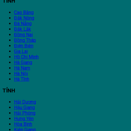
TỈNH
Cao Bằng
Đắk Nông
Đà Nẵng
Đắk Lắk
Đồng Nai
Đồng Tháp
Điện Biên
Gia Lai
Hồ Chí Minh
Hà Giang
Hà Nam
Hà Nội
Hà Tĩnh
TỈNH
Hải Dương
Hậu Giang
Hải Phòng
Hưng Yên
Hòa Bình
Kiên Giang