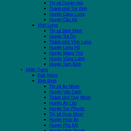
Thị xã Duyên Hải
Thành phố Trà Vinh
Huyện Càng Long
Huyện Cầu Kè
Vĩnh Long
Thị xã Bình Minh
Huyện Trà Ôn
Thành phố Vĩnh Long
Huyện Long Hồ
Huyện Mang Thít
Huyện Vũng Liêm
Huyện Tam Bình
Miền Trung
Đắk Nông
Bình Định
Thị xã An Nhơn
Huyện Vân Canh
Thành phố Quy Nhơn
Huyện An Lão
Huyện Tuy Phước
Thị xã Hoài Nhơn
Huyện Hoài Ân
Huyện Phù Mỹ
Huyện Vĩnh Thạnh