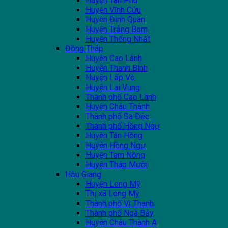
Huyện Tân Phú
Huyện Vĩnh Cửu
Huyện Định Quán
Huyện Trảng Bom
Huyện Thống Nhất
Đồng Tháp
Huyện Cao Lãnh
Huyện Thanh Bình
Huyện Lấp Vò
Huyện Lai Vung
Thành phố Cao Lãnh
Huyện Châu Thành
Thành phố Sa Đéc
Thành phố Hồng Ngự
Huyện Tân Hồng
Huyện Hồng Ngự
Huyện Tam Nông
Huyện Tháp Mười
Hậu Giang
Huyện Long Mỹ
Thị xã Long Mỹ
Thành phố Vị Thanh
Thành phố Ngã Bảy
Huyện Châu Thành A