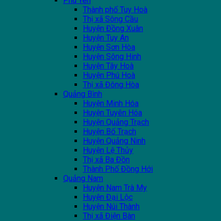
Phú Yên
Thành phố Tuy Hoà
Thị xã Sông Cầu
Huyện Đồng Xuân
Huyện Tuy An
Huyện Sơn Hòa
Huyện Sông Hinh
Huyện Tây Hoà
Huyện Phú Hoà
Thị xã Đông Hòa
Quảng Bình
Huyện Minh Hóa
Huyện Tuyên Hóa
Huyện Quảng Trạch
Huyện Bố Trạch
Huyện Quảng Ninh
Huyện Lệ Thủy
Thị xã Ba Đồn
Thành Phố Đồng Hới
Quảng Nam
Huyện Nam Trà My
Huyện Đại Lộc
Huyện Núi Thành
Thị xã Điện Bàn