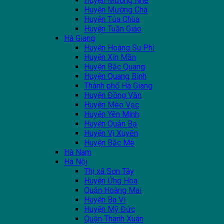
Huyện Mường Nhé
Huyện Mường Chà
Huyện Tủa Chùa
Huyện Tuần Giáo
Hà Giang
Huyện Hoàng Su Phì
Huyện Xín Mần
Huyện Bắc Quang
Huyện Quang Bình
Thành phố Hà Giang
Huyện Đồng Văn
Huyện Mèo Vạc
Huyện Yên Minh
Huyện Quản Bạ
Huyện Vị Xuyên
Huyện Bắc Mê
Hà Nam
Hà Nội
Thị xã Sơn Tây
Huyện Ứng Hòa
Quận Hoàng Mai
Huyện Ba Vì
Huyện Mỹ Đức
Quận Thanh Xuân