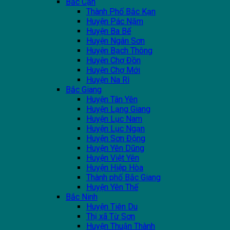
Bắc Cạn
Thành Phố Bắc Kạn
Huyện Pác Nặm
Huyện Ba Bể
Huyện Ngân Sơn
Huyện Bạch Thông
Huyện Chợ Đồn
Huyện Chợ Mới
Huyện Na Rì
Bắc Giang
Huyện Tân Yên
Huyện Lạng Giang
Huyện Lục Nam
Huyện Lục Ngạn
Huyện Sơn Động
Huyện Yên Dũng
Huyện Việt Yên
Huyện Hiệp Hòa
Thành phố Bắc Giang
Huyện Yên Thế
Bắc Ninh
Huyện Tiên Du
Thị xã Từ Sơn
Huyện Thuận Thành