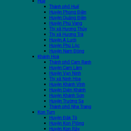
Huế
Thành phố Huế
Huyện Phong Điền
Huyện Quảng Điền
Huyện Phú Vang
Thị xã Hương Thủy
Thị xã Hương Trà
Huyện A Lưới
Huyện Phú Lộc
Huyện Nam Đông
Khánh Hoà
Thành phố Cam Ranh
Huyện Cam Lâm
Huyện Vạn Ninh
Thị xã Ninh Hòa
Huyện Khánh Vĩnh
Huyện Diên Khánh
Huyện Khánh Sơn
Huyện Trường Sa
Thành phố Nha Trang
Kon Tum
Huyện Đắk Tô
Huyện Kon Plông
Huyện Kon Rẫy