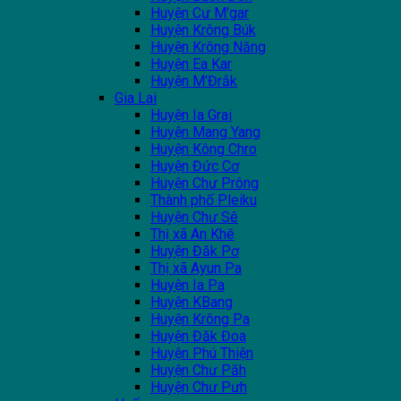
Huyện Cư M'gar
Huyện Krông Búk
Huyện Krông Năng
Huyện Ea Kar
Huyện M'Đrắk
Gia Lai
Huyện Ia Grai
Huyện Mang Yang
Huyện Kông Chro
Huyện Đức Cơ
Huyện Chư Prông
Thành phố Pleiku
Huyện Chư Sê
Thị xã An Khê
Huyện Đăk Pơ
Thị xã Ayun Pa
Huyện Ia Pa
Huyện KBang
Huyện Krông Pa
Huyện Đăk Đoa
Huyện Phú Thiện
Huyện Chư Păh
Huyện Chư Pưh