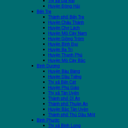
Thị xã Giá Rai
Huyện Đông Hải
Bến Tre
Thành phố Bến Tre
Huyện Châu Thành
Huyện Chợ Lách
Huyện Mỏ Cày Nam
Huyện Giồng Trôm
Huyện Bình Đại
Huyện Ba Tri
Huyện Thạnh Phú
Huyện Mỏ Cày Bắc
Bình Dương
Huyện Bàu Bàng
Huyện Dầu Tiếng
Thị xã Bến Cát
Huyện Phú Giáo
Thị xã Tân Uyên
Thành phố Dĩ An
Thành phố Thuận An
Huyện Bắc Tân Uyên
Thành phố Thủ Dầu Một
Bình Phước
Thị xã Bình Long