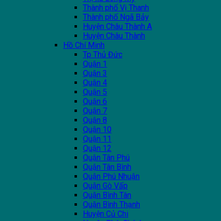
Thành phố Vị Thanh
Thành phố Ngã Bảy
Huyện Châu Thành A
Huyện Châu Thành
Hồ Chí Minh
Tp Thủ Đức
Quận 1
Quận 3
Quận 4
Quận 5
Quận 6
Quận 7
Quận 8
Quận 10
Quận 11
Quận 12
Quận Tân Phú
Quận Tân Bình
Quận Phú Nhuận
Quận Gò Vấp
Quận Bình Tân
Quận Bình Thạnh
Huyện Củ Chi