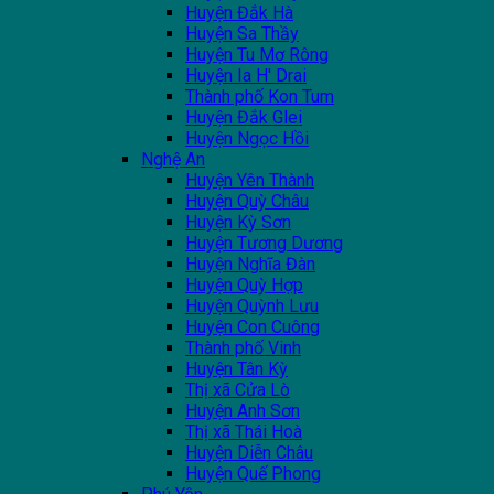
Huyện Đắk Hà
Huyện Sa Thầy
Huyện Tu Mơ Rông
Huyện Ia H' Drai
Thành phố Kon Tum
Huyện Đắk Glei
Huyện Ngọc Hồi
Nghệ An
Huyện Yên Thành
Huyện Quỳ Châu
Huyện Kỳ Sơn
Huyện Tương Dương
Huyện Nghĩa Đàn
Huyện Quỳ Hợp
Huyện Quỳnh Lưu
Huyện Con Cuông
Thành phố Vinh
Huyện Tân Kỳ
Thị xã Cửa Lò
Huyện Anh Sơn
Thị xã Thái Hoà
Huyện Diễn Châu
Huyện Quế Phong