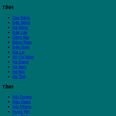
TỈNH
Cao Bằng
Đắk Nông
Đà Nẵng
Đắk Lắk
Đồng Nai
Đồng Tháp
Điện Biên
Gia Lai
Hồ Chí Minh
Hà Giang
Hà Nam
Hà Nội
Hà Tĩnh
TỈNH
Hải Dương
Hậu Giang
Hải Phòng
Hưng Yên