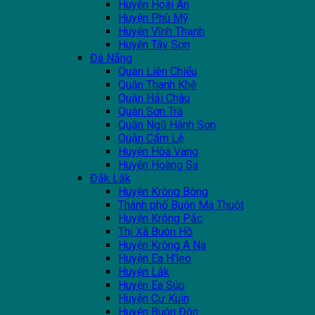
Huyện Hoài Ân
Huyện Phù Mỹ
Huyện Vĩnh Thạnh
Huyện Tây Sơn
Đà Nẵng
Quận Liên Chiểu
Quận Thanh Khê
Quận Hải Châu
Quận Sơn Trà
Quận Ngũ Hành Sơn
Quận Cẩm Lệ
Huyện Hòa Vang
Huyện Hoàng Sa
Đắk Lắk
Huyện Krông Bông
Thành phố Buôn Ma Thuột
Huyện Krông Pắc
Thị Xã Buôn Hồ
Huyện Krông A Na
Huyện Ea H'leo
Huyện Lắk
Huyện Ea Súp
Huyện Cư Kuin
Huyện Buôn Đôn