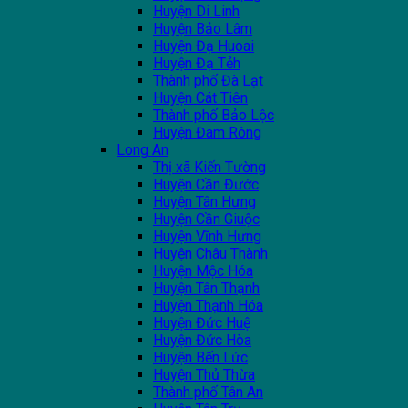
Huyện Di Linh
Huyện Bảo Lâm
Huyện Đạ Huoai
Huyện Đạ Tẻh
Thành phố Đà Lạt
Huyện Cát Tiên
Thành phố Bảo Lộc
Huyện Đam Rông
Long An
Thị xã Kiến Tường
Huyện Cần Đước
Huyện Tân Hưng
Huyện Cần Giuộc
Huyện Vĩnh Hưng
Huyện Châu Thành
Huyện Mộc Hóa
Huyện Tân Thạnh
Huyện Thạnh Hóa
Huyện Đức Huệ
Huyện Đức Hòa
Huyện Bến Lức
Huyện Thủ Thừa
Thành phố Tân An