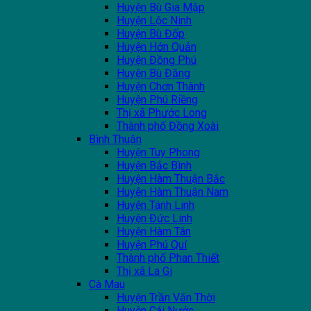
Huyện Bù Gia Mập
Huyện Lộc Ninh
Huyện Bù Đốp
Huyện Hớn Quản
Huyện Đồng Phú
Huyện Bù Đăng
Huyện Chơn Thành
Huyện Phú Riềng
Thị xã Phước Long
Thành phố Đồng Xoài
Bình Thuận
Huyện Tuy Phong
Huyện Bắc Bình
Huyện Hàm Thuận Bắc
Huyện Hàm Thuận Nam
Huyện Tánh Linh
Huyện Đức Linh
Huyện Hàm Tân
Huyện Phú Quí
Thành phố Phan Thiết
Thị xã La Gi
Cà Mau
Huyện Trần Văn Thời
Huyện Cái Nước