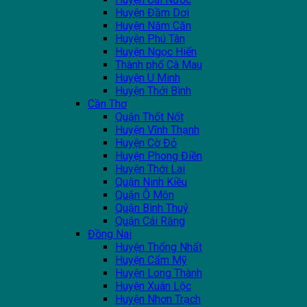
Huyện Đầm Dơi
Huyện Năm Căn
Huyện Phú Tân
Huyện Ngọc Hiển
Thành phố Cà Mau
Huyện U Minh
Huyện Thới Bình
Cần Thơ
Quận Thốt Nốt
Huyện Vĩnh Thạnh
Huyện Cờ Đỏ
Huyện Phong Điền
Huyện Thới Lai
Quận Ninh Kiều
Quận Ô Môn
Quận Bình Thuỷ
Quận Cái Răng
Đồng Nai
Huyện Thống Nhất
Huyện Cẩm Mỹ
Huyện Long Thành
Huyện Xuân Lộc
Huyện Nhơn Trạch