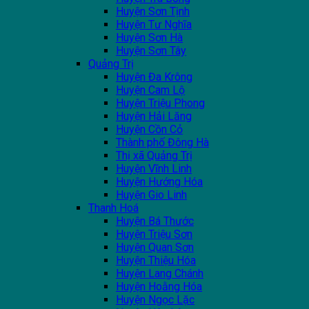
Huyện Sơn Tịnh
Huyện Tư Nghĩa
Huyện Sơn Hà
Huyện Sơn Tây
Quảng Trị
Huyện Đa Krông
Huyện Cam Lộ
Huyện Triệu Phong
Huyện Hải Lăng
Huyện Cồn Cỏ
Thành phố Đông Hà
Thị xã Quảng Trị
Huyện Vĩnh Linh
Huyện Hướng Hóa
Huyện Gio Linh
Thanh Hoá
Huyện Bá Thước
Huyện Triệu Sơn
Huyện Quan Sơn
Huyện Thiệu Hóa
Huyện Lang Chánh
Huyện Hoằng Hóa
Huyện Ngọc Lặc