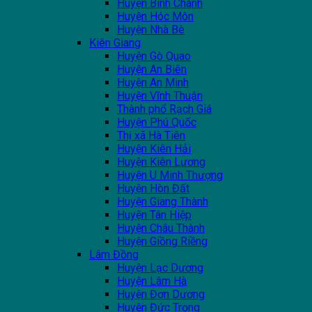
Huyện Bình Chánh
Huyện Hóc Môn
Huyện Nhà Bè
Kiên Giang
Huyện Gò Quao
Huyện An Biên
Huyện An Minh
Huyện Vĩnh Thuận
Thành phổ Rạch Giá
Huyện Phú Quốc
Thị xã Hà Tiên
Huyện Kiên Hải
Huyện Kiên Lương
Huyện U Minh Thượng
Huyện Hòn Đất
Huyện Giang Thành
Huyện Tân Hiệp
Huyện Châu Thành
Huyện Giồng Riềng
Lâm Đồng
Huyện Lạc Dương
Huyện Lâm Hà
Huyện Đơn Dương
Huyện Đức Trọng