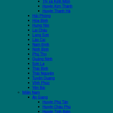
Thị xã Kinh Môn
Huyện Kim Thành
Huyện Thanh Hà
Hải Phòng
Hòa Bình
Hưng Yên
Lai Châu
Lạng Sơn
Lào Cai
Nam Định
Ninh Bình
Phú Thọ
Quảng Ninh
Sơn La
Thái Bình
Thái Nguyên
Tuyên Quang
Vĩnh Phúc
Yên Bái
Miền Nam
An Giang
Huyện Phú Tân
Huyện Châu Phú
Huyện Tịnh Biên