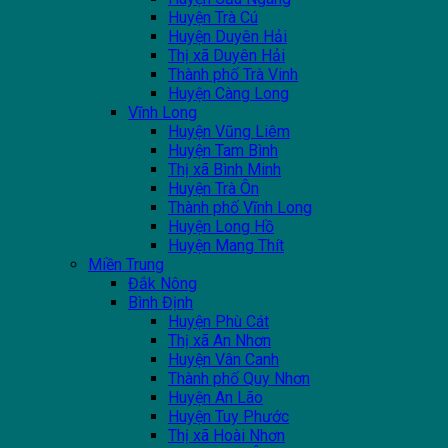
Huyện Trà Cú
Huyện Duyên Hải
Thị xã Duyên Hải
Thành phố Trà Vinh
Huyện Càng Long
Vĩnh Long
Huyện Vũng Liêm
Huyện Tam Bình
Thị xã Bình Minh
Huyện Trà Ôn
Thành phố Vĩnh Long
Huyện Long Hồ
Huyện Mang Thít
Miền Trung
Đắk Nông
Bình Định
Huyện Phù Cát
Thị xã An Nhơn
Huyện Vân Canh
Thành phố Quy Nhơn
Huyện An Lão
Huyện Tuy Phước
Thị xã Hoài Nhơn