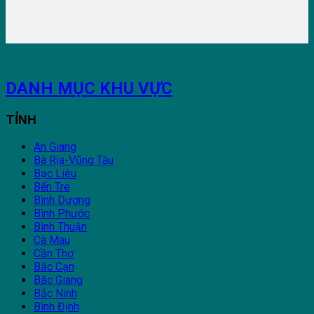
DANH MỤC KHU VỰC
TỈNH
An Giang
Bà Rịa-Vũng Tàu
Bạc Liêu
Bến Tre
Bình Dương
Bình Phước
Bình Thuận
Cà Mau
Cần Thơ
Bắc Cạn
Bắc Giang
Bắc Ninh
Bình Định