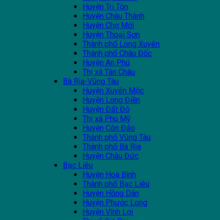
Huyện Tri Tôn
Huyện Châu Thành
Huyện Chợ Mới
Huyện Thoại Sơn
Thành phố Long Xuyên
Thành phố Châu Đốc
Huyện An Phú
Thị xã Tân Châu
Bà Rịa-Vũng Tàu
Huyện Xuyên Mộc
Huyện Long Điền
Huyện Đất Đỏ
Thị xã Phú Mỹ
Huyện Côn Đảo
Thành phố Vũng Tàu
Thành phố Bà Rịa
Huyện Châu Đức
Bạc Liêu
Huyện Hoà Bình
Thành phố Bạc Liêu
Huyện Hồng Dân
Huyện Phước Long
Huyện Vĩnh Lợi