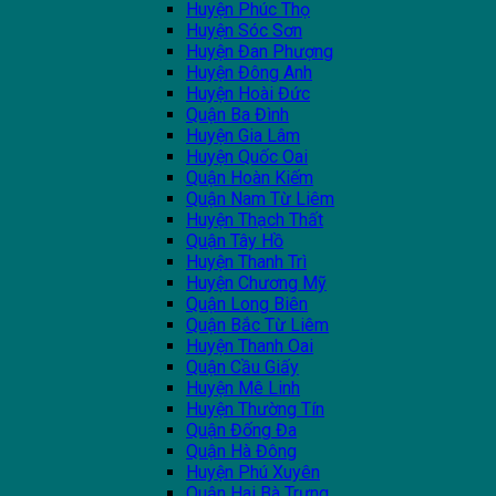
Huyện Phúc Thọ
Huyện Sóc Sơn
Huyện Đan Phượng
Huyện Đông Anh
Huyện Hoài Đức
Quận Ba Đình
Huyện Gia Lâm
Huyện Quốc Oai
Quận Hoàn Kiếm
Quận Nam Từ Liêm
Huyện Thạch Thất
Quận Tây Hồ
Huyện Thanh Trì
Huyện Chương Mỹ
Quận Long Biên
Quận Bắc Từ Liêm
Huyện Thanh Oai
Quận Cầu Giấy
Huyện Mê Linh
Huyện Thường Tín
Quận Đống Đa
Quận Hà Đông
Huyện Phú Xuyên
Quận Hai Bà Trưng