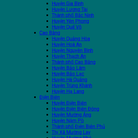
Huyện Gia Bình
Huyện Lương Tài
Thành phố Bắc Ninh
Huyện Yên Phong
Huyện Quế Võ
Cao Bằng
Huyện Quảng Hòa
Huyện Hoà An
Huyện Nguyên Bình
Huyện Thạch An
Thành phố Cao Bằng
Huyện Bảo Lâm
Huyện Bảo Lạc
Huyện Hà Quảng
Huyện Trùng Khánh
Huyện Hạ Lang
Điện Biên
Huyện Điện Biên
Huyện Điện Biên Đông
Huyện Mường Ảng
Huyện Nậm Pồ
Thành phố Điện Biên Phủ
Thị Xã Mường Lay