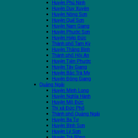
Huyện Phú Ninh
Huyện Duy Xuyên
Huyện Nông Sơn
Huyện Quế Sơn
Huyện Nam Giang
Huyện Phước Sơn
Huyện Hiệp Đức
Thành phố Tam Kỳ
Huyện Thăng Bình
Thành phố Hội An
Huyện Tiên Phước
Huyện Tây Giang
Huyện Bắc Trà My
Huyện Đông Giang
Quảng Ngãi
Huyện Minh Long
Huyện Nghĩa Hành
Huyện Mộ Đức
Thị xã Đức Phổ
Thành phố Quảng Ngãi
Huyện Ba Tơ
Huyện Bình Sơn
Huyện Lý Sơn
Huyện Trà Bồng