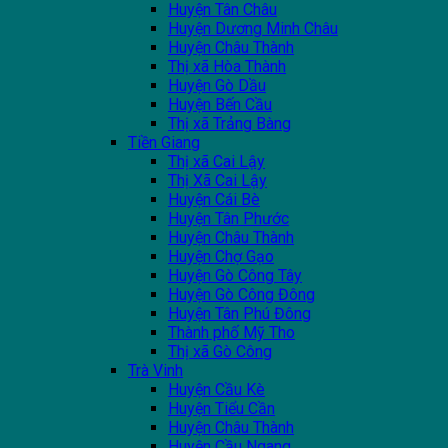
Huyện Tân Châu
Huyện Dương Minh Châu
Huyện Châu Thành
Thị xã Hòa Thành
Huyện Gò Dầu
Huyện Bến Cầu
Thị xã Trảng Bàng
Tiền Giang
Thị xã Cai Lậy
Thị Xã Cai Lậy
Huyện Cái Bè
Huyện Tân Phước
Huyện Châu Thành
Huyện Chợ Gạo
Huyện Gò Công Tây
Huyện Gò Công Đông
Huyện Tân Phú Đông
Thành phố Mỹ Tho
Thị xã Gò Công
Trà Vinh
Huyện Cầu Kè
Huyện Tiểu Cần
Huyện Châu Thành
Huyện Cầu Ngang