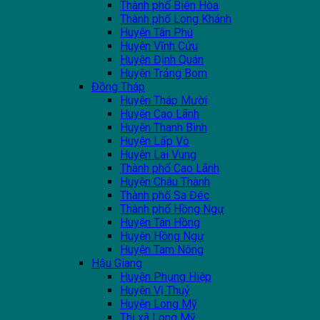
Thành phố Biên Hòa
Thành phố Long Khánh
Huyện Tân Phú
Huyện Vĩnh Cửu
Huyện Định Quán
Huyện Trảng Bom
Đồng Tháp
Huyện Tháp Mười
Huyện Cao Lãnh
Huyện Thanh Bình
Huyện Lấp Vò
Huyện Lai Vung
Thành phố Cao Lãnh
Huyện Châu Thành
Thành phố Sa Đéc
Thành phố Hồng Ngự
Huyện Tân Hồng
Huyện Hồng Ngự
Huyện Tam Nông
Hậu Giang
Huyện Phụng Hiệp
Huyện Vị Thuỷ
Huyện Long Mỹ
Thị xã Long Mỹ