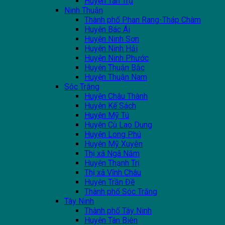
Huyện Tân Trụ
Ninh Thuận
Thành phố Phan Rang-Tháp Chàm
Huyện Bác Ái
Huyện Ninh Sơn
Huyện Ninh Hải
Huyện Ninh Phước
Huyện Thuận Bắc
Huyện Thuận Nam
Sóc Trăng
Huyện Châu Thành
Huyện Kế Sách
Huyện Mỹ Tú
Huyện Cù Lao Dung
Huyện Long Phú
Huyện Mỹ Xuyên
Thị xã Ngã Năm
Huyện Thạnh Trị
Thị xã Vĩnh Châu
Huyện Trần Đề
Thành phố Sóc Trăng
Tây Ninh
Thành phố Tây Ninh
Huyện Tân Biên