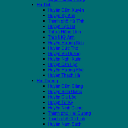
Hà Tĩnh
Huyện Cẩm Xuyên
Huyện Kỳ Anh
Thành phố Hà Tĩnh
Huyện Lộc Hà
Thị xã Hồng Lĩnh
Thị xã Kỳ Anh
Huyện Hương Sơn
Huyện Đức Thọ
Huyện Vũ Quang
Huyện Nghi Xuân
Huyện Can Lộc
Huyện Hương Khê
Huyện Thạch Hà
Hải Dương
Huyện Cẩm Giàng
Huyện Bình Giang
Huyện Gia Lộc
Huyện Tứ Kỳ
Huyện Ninh Giang
Thành phố Hải Dương
Thành phố Chí Linh
Huyện Nam Sách