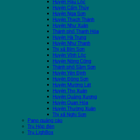
Huyện Hậu Lộc
Huyện Cẩm Thủy
Huyện Nga Sơn
Huyện Thạch Thành
Huyện Như Xuân
Thành phố Thanh Hóa
Huyện Hà Trung
Huyện Như Thanh
Thị xã Bỉm Sơn
Huyện Vĩnh Lộc
Huyện Nông Cống
Thành phố Sầm Sơn
Huyện Yên Định
Huyện Đông Sơn
Huyện Mường Lát
Huyện Thọ Xuân
Huyện Quảng Xương
Huyện Quan Hóa
Huyện Thường Xuân
Thị xã Nghi Sơn
Pano quảng cáo
Trụ Hộp đèn
Trụ LighBox