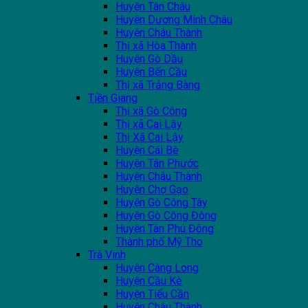
Huyện Tân Châu
Huyện Dương Minh Châu
Huyện Châu Thành
Thị xã Hòa Thành
Huyện Gò Dầu
Huyện Bến Cầu
Thị xã Trảng Bàng
Tiền Giang
Thị xã Gò Công
Thị xã Cai Lậy
Thị Xã Cai Lậy
Huyện Cái Bè
Huyện Tân Phước
Huyện Châu Thành
Huyện Chợ Gạo
Huyện Gò Công Tây
Huyện Gò Công Đông
Huyện Tân Phú Đông
Thành phố Mỹ Tho
Trà Vinh
Huyện Càng Long
Huyện Cầu Kè
Huyện Tiểu Cần
Huyện Châu Thành