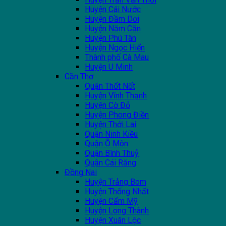
Huyện Cái Nước
Huyện Đầm Dơi
Huyện Năm Căn
Huyện Phú Tân
Huyện Ngọc Hiển
Thành phố Cà Mau
Huyện U Minh
Cần Thơ
Quận Thốt Nốt
Huyện Vĩnh Thạnh
Huyện Cờ Đỏ
Huyện Phong Điền
Huyện Thới Lai
Quận Ninh Kiều
Quận Ô Môn
Quận Bình Thuỷ
Quận Cái Răng
Đồng Nai
Huyện Trảng Bom
Huyện Thống Nhất
Huyện Cẩm Mỹ
Huyện Long Thành
Huyện Xuân Lộc