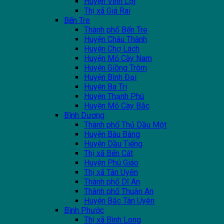
Huyện Vĩnh Lợi
Thị xã Giá Rai
Bến Tre
Thành phố Bến Tre
Huyện Châu Thành
Huyện Chợ Lách
Huyện Mỏ Cày Nam
Huyện Giồng Trôm
Huyện Bình Đại
Huyện Ba Tri
Huyện Thạnh Phú
Huyện Mỏ Cày Bắc
Bình Dương
Thành phố Thủ Dầu Một
Huyện Bàu Bàng
Huyện Dầu Tiếng
Thị xã Bến Cát
Huyện Phú Giáo
Thị xã Tân Uyên
Thành phố Dĩ An
Thành phố Thuận An
Huyện Bắc Tân Uyên
Bình Phước
Thị xã Bình Long