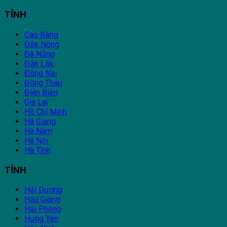
TỈNH
Cao Bằng
Đắk Nông
Đà Nẵng
Đắk Lắk
Đồng Nai
Đồng Tháp
Điện Biên
Gia Lai
Hồ Chí Minh
Hà Giang
Hà Nam
Hà Nội
Hà Tĩnh
TỈNH
Hải Dương
Hậu Giang
Hải Phòng
Hưng Yên