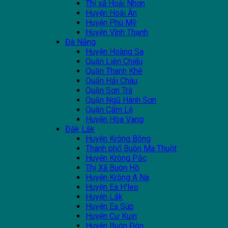
Thị xã Hoài Nhơn
Huyện Hoài Ân
Huyện Phù Mỹ
Huyện Vĩnh Thạnh
Đà Nẵng
Huyện Hoàng Sa
Quận Liên Chiểu
Quận Thanh Khê
Quận Hải Châu
Quận Sơn Trà
Quận Ngũ Hành Sơn
Quận Cẩm Lệ
Huyện Hòa Vang
Đắk Lắk
Huyện Krông Bông
Thành phố Buôn Ma Thuột
Huyện Krông Pắc
Thị Xã Buôn Hồ
Huyện Krông A Na
Huyện Ea H'leo
Huyện Lắk
Huyện Ea Súp
Huyện Cư Kuin
Huyện Buôn Đôn