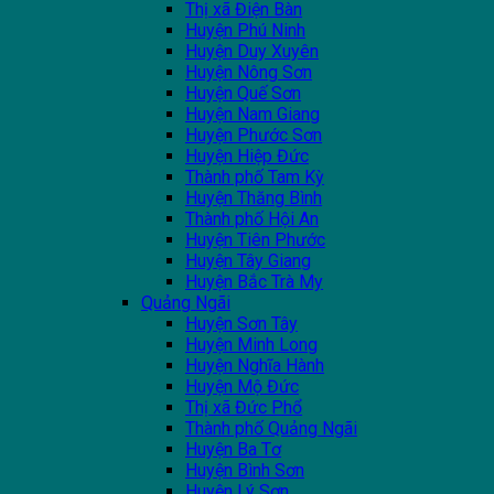
Thị xã Điện Bàn
Huyện Phú Ninh
Huyện Duy Xuyên
Huyện Nông Sơn
Huyện Quế Sơn
Huyện Nam Giang
Huyện Phước Sơn
Huyện Hiệp Đức
Thành phố Tam Kỳ
Huyện Thăng Bình
Thành phố Hội An
Huyện Tiên Phước
Huyện Tây Giang
Huyện Bắc Trà My
Quảng Ngãi
Huyện Sơn Tây
Huyện Minh Long
Huyện Nghĩa Hành
Huyện Mộ Đức
Thị xã Đức Phổ
Thành phố Quảng Ngãi
Huyện Ba Tơ
Huyện Bình Sơn
Huyện Lý Sơn