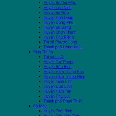
Huyện Bù Gia Mập
Huyện Lộc Ninh
Huyện Bù Đốp
Huyện Hớn Quản
Huyện Đồng Phú
Huyện Bù Đăng
Huyện Chơn Thành
Huyện Phú Riềng
Thị xã Phước Long
Thành phố Đồng Xoài
Bình Thuận
Thị xã La Gi
Huyện Tuy Phong
Huyện Bắc Bình
Huyện Hàm Thuận Bắc
Huyện Hàm Thuận Nam
Huyện Tánh Linh
Huyện Đức Linh
Huyện Hàm Tân
Huyện Phú Quí
Thành phố Phan Thiết
Cà Mau
Huyện Thới Bình
Huyện Trần Văn Thời