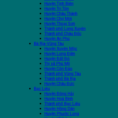
Huyện Tịnh Biên
Huyện Tri Tôn
Huyện Châu Thành
Huyện Chợ Mới
Huyện Thoại Sơn
Thành phố Long Xuyên
Thành phố Châu Đốc
Huyện An Phú
Bà Rịa-Vũng Tàu
Huyện Xuyên Mộc
Huyện Long Điền
Huyện Đất Đỏ
Thị xã Phú Mỹ
Huyện Côn Đảo
Thành phố Vũng Tàu
Thành phố Bà Rịa
Huyện Châu Đức
Bạc Liêu
Huyện Đông Hải
Huyện Hoà Bình
Thành phố Bạc Liêu
Huyện Hồng Dân
Huyện Phước Long