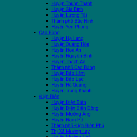
Huyện Thuận Thành
Huyện Gia Bình
Huyện Lương Tài
Thành phố Bắc Ninh
Huyện Yên Phong
Cao Bằng
Huyện Hạ Lang
Huyện Quảng Hòa
Huyện Hoà An
Huyện Nguyên Bình
Huyện Thạch An
Thành phố Cao Bằng
Huyện Bảo Lâm
Huyện Bảo Lạc
Huyện Hà Quảng
Huyện Trùng Khánh
Điện Biên
Huyện Điện Biên
Huyện Điện Biên Đông
Huyện Mường Ảng
Huyện Nậm Pồ
Thành phố Điện Biên Phủ
Thị Xã Mường Lay