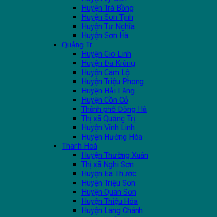
Huyện Trà Bồng
Huyện Sơn Tịnh
Huyện Tư Nghĩa
Huyện Sơn Hà
Quảng Trị
Huyện Gio Linh
Huyện Đa Krông
Huyện Cam Lộ
Huyện Triệu Phong
Huyện Hải Lăng
Huyện Cồn Cỏ
Thành phố Đông Hà
Thị xã Quảng Trị
Huyện Vĩnh Linh
Huyện Hướng Hóa
Thanh Hoá
Huyện Thường Xuân
Thị xã Nghi Sơn
Huyện Bá Thước
Huyện Triệu Sơn
Huyện Quan Sơn
Huyện Thiệu Hóa
Huyện Lang Chánh