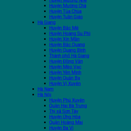
Huyện Mường Nhé
Huyện Mường Chà
Huyện Tủa Chùa
Huyện Tuần Giáo
Hà Giang
Huyện Bắc Mê
Huyện Hoàng Su Phì
Huyện Xín Mần
Huyện Bắc Quang
Huyện Quang Bình
Thành phố Hà Giang
Huyện Đồng Văn
Huyện Mèo Vạc
Huyện Yên Minh
Huyện Quản Bạ
Huyện Vị Xuyên
Hà Nam
Hà Nội
Huyện Phú Xuyên
Quận Hai Bà Trưng
Thị xã Sơn Tây
Huyện Ứng Hòa
Quận Hoàng Mai
Huyện Ba Vì