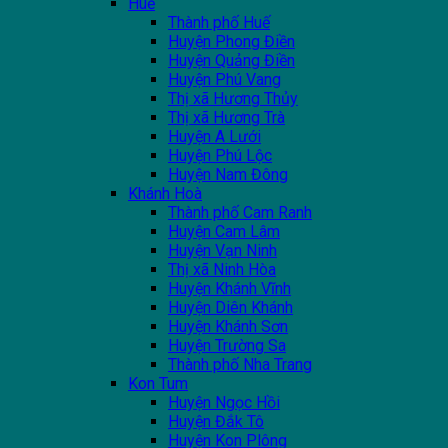
Huế
Thành phố Huế
Huyện Phong Điền
Huyện Quảng Điền
Huyện Phú Vang
Thị xã Hương Thủy
Thị xã Hương Trà
Huyện A Lưới
Huyện Phú Lộc
Huyện Nam Đông
Khánh Hoà
Thành phố Cam Ranh
Huyện Cam Lâm
Huyện Vạn Ninh
Thị xã Ninh Hòa
Huyện Khánh Vĩnh
Huyện Diên Khánh
Huyện Khánh Sơn
Huyện Trường Sa
Thành phố Nha Trang
Kon Tum
Huyện Ngọc Hồi
Huyện Đắk Tô
Huyện Kon Plông