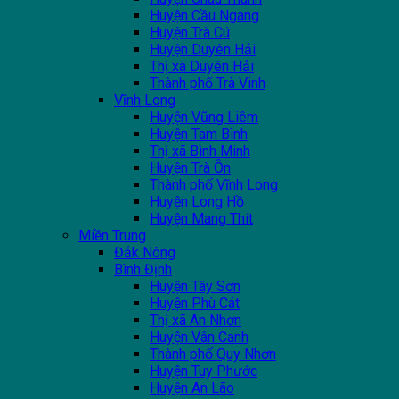
Huyện Cầu Ngang
Huyện Trà Cú
Huyện Duyên Hải
Thị xã Duyên Hải
Thành phố Trà Vinh
Vĩnh Long
Huyện Vũng Liêm
Huyện Tam Bình
Thị xã Bình Minh
Huyện Trà Ôn
Thành phố Vĩnh Long
Huyện Long Hồ
Huyện Mang Thít
Miền Trung
Đắk Nông
Bình Định
Huyện Tây Sơn
Huyện Phù Cát
Thị xã An Nhơn
Huyện Vân Canh
Thành phố Quy Nhơn
Huyện Tuy Phước
Huyện An Lão