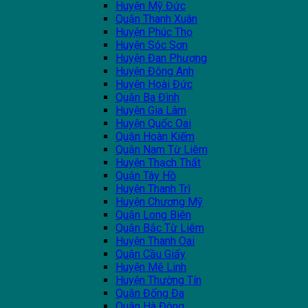
Huyện Mỹ Đức
Quận Thanh Xuân
Huyện Phúc Thọ
Huyện Sóc Sơn
Huyện Đan Phượng
Huyện Đông Anh
Huyện Hoài Đức
Quận Ba Đình
Huyện Gia Lâm
Huyện Quốc Oai
Quận Hoàn Kiếm
Quận Nam Từ Liêm
Huyện Thạch Thất
Quận Tây Hồ
Huyện Thanh Trì
Huyện Chương Mỹ
Quận Long Biên
Quận Bắc Từ Liêm
Huyện Thanh Oai
Quận Cầu Giấy
Huyện Mê Linh
Huyện Thường Tín
Quận Đống Đa
Quận Hà Đông