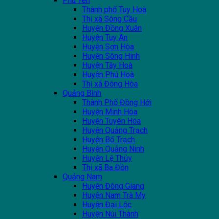
Phú Yên
Thành phố Tuy Hoà
Thị xã Sông Cầu
Huyện Đồng Xuân
Huyện Tuy An
Huyện Sơn Hòa
Huyện Sông Hinh
Huyện Tây Hoà
Huyện Phú Hoà
Thị xã Đông Hòa
Quảng Bình
Thành Phố Đồng Hới
Huyện Minh Hóa
Huyện Tuyên Hóa
Huyện Quảng Trạch
Huyện Bố Trạch
Huyện Quảng Ninh
Huyện Lệ Thủy
Thị xã Ba Đồn
Quảng Nam
Huyện Đông Giang
Huyện Nam Trà My
Huyện Đại Lộc
Huyện Núi Thành