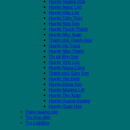
Huyện Hoằng Hóa
Huyện Ngọc Lặc
Huyện Hậu Lộc
Huyện Cẩm Thủy
Huyện Nga Sơn
Huyện Thạch Thành
Huyện Như Xuân
Thành phố Thanh Hóa
Huyện Hà Trung
Huyện Như Thanh
Thị xã Bỉm Sơn
Huyện Vĩnh Lộc
Huyện Nông Cống
Thành phố Sầm Sơn
Huyện Yên Định
Huyện Đông Sơn
Huyện Mường Lát
Huyện Thọ Xuân
Huyện Quảng Xương
Huyện Quan Hóa
Pano quảng cáo
Trụ Hộp đèn
Trụ LighBox