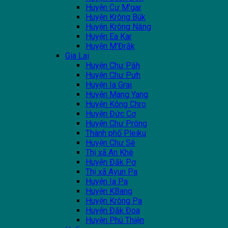
Huyện Cư M'gar
Huyện Krông Búk
Huyện Krông Năng
Huyện Ea Kar
Huyện M'Đrắk
Gia Lai
Huyện Chư Păh
Huyện Chư Pưh
Huyện Ia Grai
Huyện Mang Yang
Huyện Kông Chro
Huyện Đức Cơ
Huyện Chư Prông
Thành phố Pleiku
Huyện Chư Sê
Thị xã An Khê
Huyện Đăk Pơ
Thị xã Ayun Pa
Huyện Ia Pa
Huyện KBang
Huyện Krông Pa
Huyện Đăk Đoa
Huyện Phú Thiện