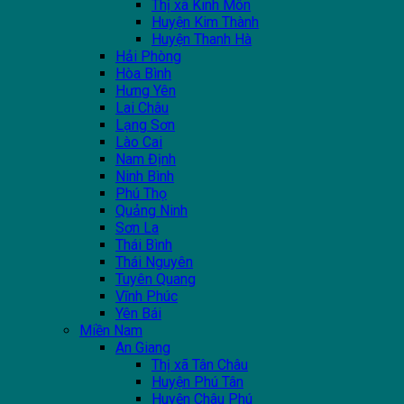
Thị xã Kinh Môn
Huyện Kim Thành
Huyện Thanh Hà
Hải Phòng
Hòa Bình
Hưng Yên
Lai Châu
Lạng Sơn
Lào Cai
Nam Định
Ninh Bình
Phú Thọ
Quảng Ninh
Sơn La
Thái Bình
Thái Nguyên
Tuyên Quang
Vĩnh Phúc
Yên Bái
Miền Nam
An Giang
Thị xã Tân Châu
Huyện Phú Tân
Huyện Châu Phú