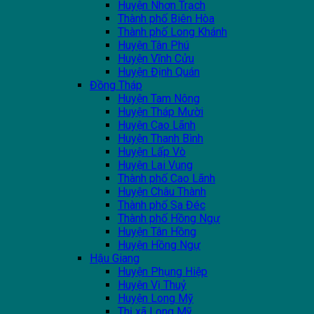
Huyện Nhơn Trạch
Thành phố Biên Hòa
Thành phố Long Khánh
Huyện Tân Phú
Huyện Vĩnh Cửu
Huyện Định Quán
Đồng Tháp
Huyện Tam Nông
Huyện Tháp Mười
Huyện Cao Lãnh
Huyện Thanh Bình
Huyện Lấp Vò
Huyện Lai Vung
Thành phố Cao Lãnh
Huyện Châu Thành
Thành phố Sa Đéc
Thành phố Hồng Ngự
Huyện Tân Hồng
Huyện Hồng Ngự
Hậu Giang
Huyện Phụng Hiệp
Huyện Vị Thuỷ
Huyện Long Mỹ
Thị xã Long Mỹ