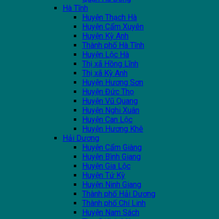
Hà Tĩnh
Huyện Thạch Hà
Huyện Cẩm Xuyên
Huyện Kỳ Anh
Thành phố Hà Tĩnh
Huyện Lộc Hà
Thị xã Hồng Lĩnh
Thị xã Kỳ Anh
Huyện Hương Sơn
Huyện Đức Thọ
Huyện Vũ Quang
Huyện Nghi Xuân
Huyện Can Lộc
Huyện Hương Khê
Hải Dương
Huyện Cẩm Giàng
Huyện Bình Giang
Huyện Gia Lộc
Huyện Tứ Kỳ
Huyện Ninh Giang
Thành phố Hải Dương
Thành phố Chí Linh
Huyện Nam Sách