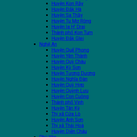
Huyện Kon Rẫy
Huyện Đắk Hà
Huyện Sa Thầy
Huyện Tu Mơ Rông
Huyện Ia H' Drai
Thành phố Kon Tum
Huyện Đắk Glei
Nghệ An
Huyện Quế Phong
Huyện Yên Thành
Huyện Quỳ Châu
Huyện Kỳ Sơn
Huyện Tương Dương
Huyện Nghĩa Đàn
Huyện Quỳ Hợp
Huyện Quỳnh Lưu
Huyện Con Cuông
Thành phố Vinh
Huyện Tân Kỳ
Thị xã Cửa Lò
Huyện Anh Sơn
Thị xã Thái Hoà
Huyện Diễn Châu