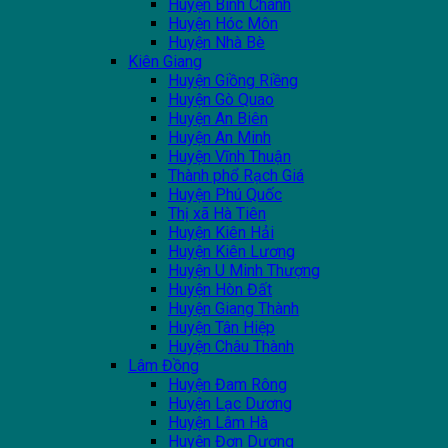
Huyện Bình Chánh
Huyện Hóc Môn
Huyện Nhà Bè
Kiên Giang
Huyện Giồng Riềng
Huyện Gò Quao
Huyện An Biên
Huyện An Minh
Huyện Vĩnh Thuận
Thành phổ Rạch Giá
Huyện Phú Quốc
Thị xã Hà Tiên
Huyện Kiên Hải
Huyện Kiên Lương
Huyện U Minh Thượng
Huyện Hòn Đất
Huyện Giang Thành
Huyện Tân Hiệp
Huyện Châu Thành
Lâm Đồng
Huyện Đam Rông
Huyện Lạc Dương
Huyện Lâm Hà
Huyện Đơn Dương