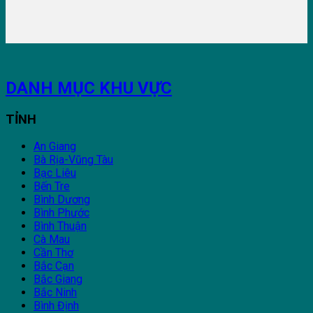
DANH MỤC KHU VỰC
TỈNH
An Giang
Bà Rịa-Vũng Tàu
Bạc Liêu
Bến Tre
Bình Dương
Bình Phước
Bình Thuận
Cà Mau
Cần Thơ
Bắc Cạn
Bắc Giang
Bắc Ninh
Bình Định