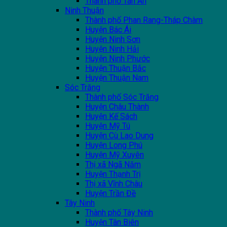
Thành phố Tân An
Ninh Thuận
Thành phố Phan Rang-Tháp Chàm
Huyện Bác Ái
Huyện Ninh Sơn
Huyện Ninh Hải
Huyện Ninh Phước
Huyện Thuận Bắc
Huyện Thuận Nam
Sóc Trăng
Thành phố Sóc Trăng
Huyện Châu Thành
Huyện Kế Sách
Huyện Mỹ Tú
Huyện Cù Lao Dung
Huyện Long Phú
Huyện Mỹ Xuyên
Thị xã Ngã Năm
Huyện Thạnh Trị
Thị xã Vĩnh Châu
Huyện Trần Đề
Tây Ninh
Thành phố Tây Ninh
Huyện Tân Biên