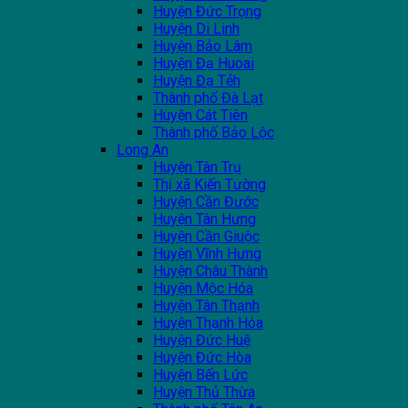
Huyện Đức Trọng
Huyện Di Linh
Huyện Bảo Lâm
Huyện Đạ Huoai
Huyện Đạ Tẻh
Thành phố Đà Lạt
Huyện Cát Tiên
Thành phố Bảo Lộc
Long An
Huyện Tân Trụ
Thị xã Kiến Tường
Huyện Cần Đước
Huyện Tân Hưng
Huyện Cần Giuộc
Huyện Vĩnh Hưng
Huyện Châu Thành
Huyện Mộc Hóa
Huyện Tân Thạnh
Huyện Thạnh Hóa
Huyện Đức Huệ
Huyện Đức Hòa
Huyện Bến Lức
Huyện Thủ Thừa