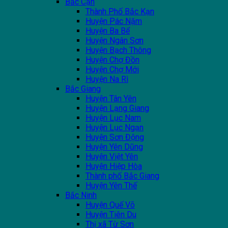
Bắc Cạn
Thành Phố Bắc Kạn
Huyện Pác Nặm
Huyện Ba Bể
Huyện Ngân Sơn
Huyện Bạch Thông
Huyện Chợ Đồn
Huyện Chợ Mới
Huyện Na Rì
Bắc Giang
Huyện Tân Yên
Huyện Lạng Giang
Huyện Lục Nam
Huyện Lục Ngạn
Huyện Sơn Động
Huyện Yên Dũng
Huyện Việt Yên
Huyện Hiệp Hòa
Thành phố Bắc Giang
Huyện Yên Thế
Bắc Ninh
Huyện Quế Võ
Huyện Tiên Du
Thị xã Từ Sơn