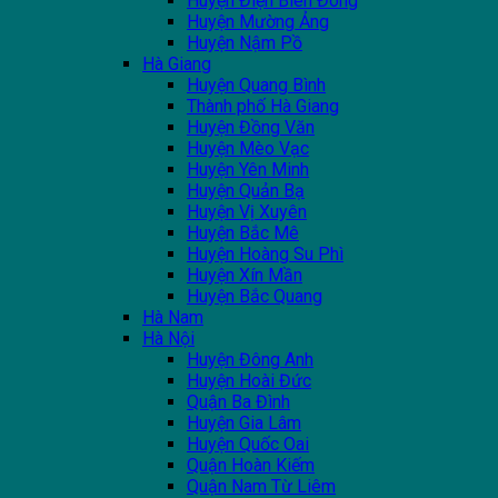
Huyện Điện Biên Đông
Huyện Mường Ảng
Huyện Nậm Pồ
Hà Giang
Huyện Quang Bình
Thành phố Hà Giang
Huyện Đồng Văn
Huyện Mèo Vạc
Huyện Yên Minh
Huyện Quản Bạ
Huyện Vị Xuyên
Huyện Bắc Mê
Huyện Hoàng Su Phì
Huyện Xín Mần
Huyện Bắc Quang
Hà Nam
Hà Nội
Huyện Đông Anh
Huyện Hoài Đức
Quận Ba Đình
Huyện Gia Lâm
Huyện Quốc Oai
Quận Hoàn Kiếm
Quận Nam Từ Liêm