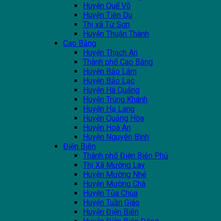
Huyện Quế Võ
Huyện Tiên Du
Thị xã Từ Sơn
Huyện Thuận Thành
Cao Bằng
Huyện Thạch An
Thành phố Cao Bằng
Huyện Bảo Lâm
Huyện Bảo Lạc
Huyện Hà Quảng
Huyện Trùng Khánh
Huyện Hạ Lang
Huyện Quảng Hòa
Huyện Hoà An
Huyện Nguyên Bình
Điện Biên
Thành phố Điện Biên Phủ
Thị Xã Mường Lay
Huyện Mường Nhé
Huyện Mường Chà
Huyện Tủa Chùa
Huyện Tuần Giáo
Huyện Điện Biên