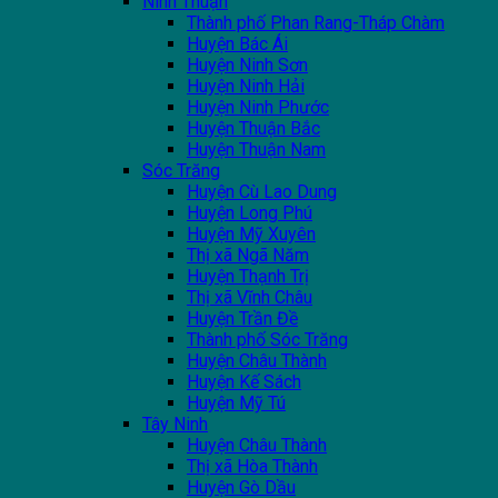
Ninh Thuận
Thành phố Phan Rang-Tháp Chàm
Huyện Bác Ái
Huyện Ninh Sơn
Huyện Ninh Hải
Huyện Ninh Phước
Huyện Thuận Bắc
Huyện Thuận Nam
Sóc Trăng
Huyện Cù Lao Dung
Huyện Long Phú
Huyện Mỹ Xuyên
Thị xã Ngã Năm
Huyện Thạnh Trị
Thị xã Vĩnh Châu
Huyện Trần Đề
Thành phố Sóc Trăng
Huyện Châu Thành
Huyện Kế Sách
Huyện Mỹ Tú
Tây Ninh
Huyện Châu Thành
Thị xã Hòa Thành
Huyện Gò Dầu