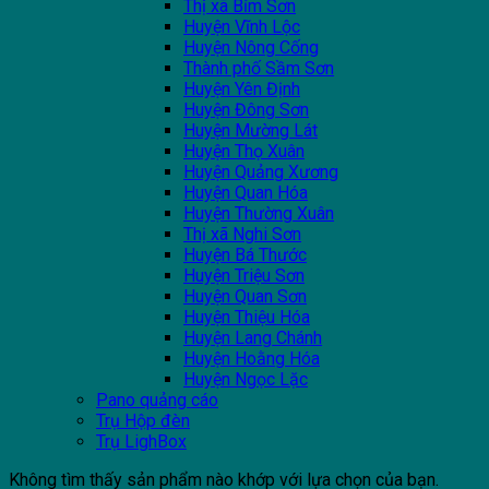
Thị xã Bỉm Sơn
Huyện Vĩnh Lộc
Huyện Nông Cống
Thành phố Sầm Sơn
Huyện Yên Định
Huyện Đông Sơn
Huyện Mường Lát
Huyện Thọ Xuân
Huyện Quảng Xương
Huyện Quan Hóa
Huyện Thường Xuân
Thị xã Nghi Sơn
Huyện Bá Thước
Huyện Triệu Sơn
Huyện Quan Sơn
Huyện Thiệu Hóa
Huyện Lang Chánh
Huyện Hoằng Hóa
Huyện Ngọc Lặc
Pano quảng cáo
Trụ Hộp đèn
Trụ LighBox
Không tìm thấy sản phẩm nào khớp với lựa chọn của bạn.