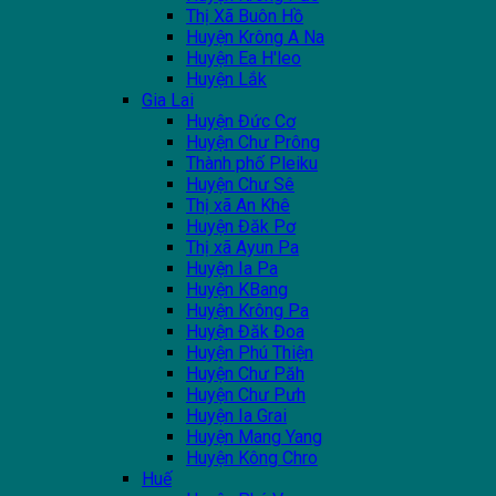
Thị Xã Buôn Hồ
Huyện Krông A Na
Huyện Ea H'leo
Huyện Lắk
Gia Lai
Huyện Đức Cơ
Huyện Chư Prông
Thành phố Pleiku
Huyện Chư Sê
Thị xã An Khê
Huyện Đăk Pơ
Thị xã Ayun Pa
Huyện Ia Pa
Huyện KBang
Huyện Krông Pa
Huyện Đăk Đoa
Huyện Phú Thiện
Huyện Chư Păh
Huyện Chư Pưh
Huyện Ia Grai
Huyện Mang Yang
Huyện Kông Chro
Huế