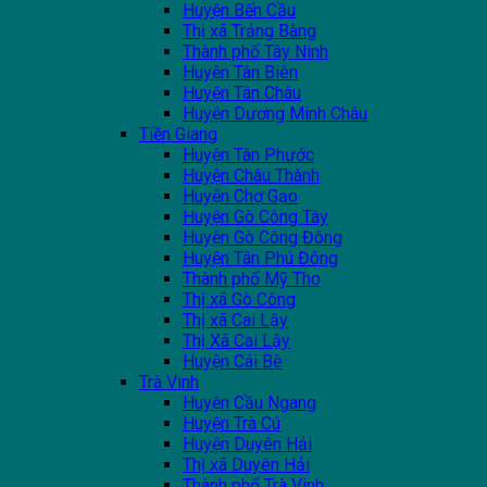
Huyện Bến Cầu
Thị xã Trảng Bàng
Thành phố Tây Ninh
Huyện Tân Biên
Huyện Tân Châu
Huyện Dương Minh Châu
Tiền Giang
Huyện Tân Phước
Huyện Châu Thành
Huyện Chợ Gạo
Huyện Gò Công Tây
Huyện Gò Công Đông
Huyện Tân Phú Đông
Thành phố Mỹ Tho
Thị xã Gò Công
Thị xã Cai Lậy
Thị Xã Cai Lậy
Huyện Cái Bè
Trà Vinh
Huyện Cầu Ngang
Huyện Trà Cú
Huyện Duyên Hải
Thị xã Duyên Hải
Thành phố Trà Vinh