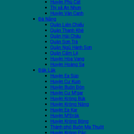
Huyện Phù Cát
Thị xã An Nhơn
Huyện Vân Canh
Đà Nẵng
Quận Liên Chiểu
Quận Thanh Khê
Quận Hải Châu
Quận Sơn Trà
Quận Ngũ Hành Sơn
Quận Cẩm Lệ
Huyện Hòa Vang
Huyện Hoàng Sa
Đắk Lắk
Huyện Ea Súp
Huyện Cư Kuin
Huyện Buôn Đôn
Huyện Cư M'gar
Huyện Krông Búk
Huyện Krông Năng
Huyện Ea Kar
Huyện M'Đrắk
Huyện Krông Bông
Thành phố Buôn Ma Thuột
Huyện Krông Pắc