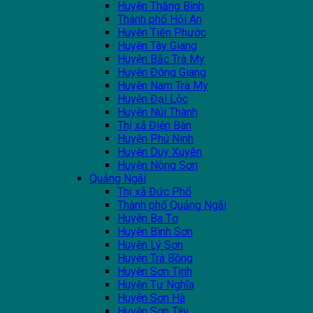
Huyện Thăng Bình
Thành phố Hội An
Huyện Tiên Phước
Huyện Tây Giang
Huyện Bắc Trà My
Huyện Đông Giang
Huyện Nam Trà My
Huyện Đại Lộc
Huyện Núi Thành
Thị xã Điện Bàn
Huyện Phú Ninh
Huyện Duy Xuyên
Huyện Nông Sơn
Quảng Ngãi
Thị xã Đức Phổ
Thành phố Quảng Ngãi
Huyện Ba Tơ
Huyện Bình Sơn
Huyện Lý Sơn
Huyện Trà Bồng
Huyện Sơn Tịnh
Huyện Tư Nghĩa
Huyện Sơn Hà
Huyện Sơn Tây