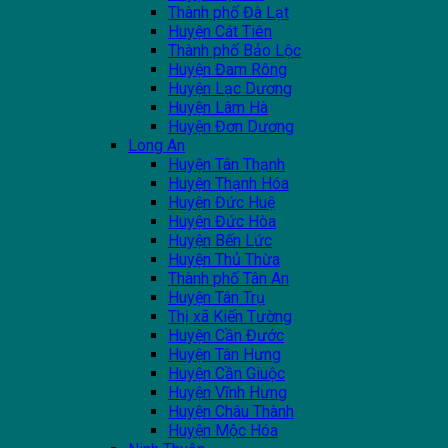
Thành phố Đà Lạt
Huyện Cát Tiên
Thành phố Bảo Lộc
Huyện Đam Rông
Huyện Lạc Dương
Huyện Lâm Hà
Huyện Đơn Dương
Long An
Huyện Tân Thạnh
Huyện Thạnh Hóa
Huyện Đức Huệ
Huyện Đức Hòa
Huyện Bến Lức
Huyện Thủ Thừa
Thành phố Tân An
Huyện Tân Trụ
Thị xã Kiến Tường
Huyện Cần Đước
Huyện Tân Hưng
Huyện Cần Giuộc
Huyện Vĩnh Hưng
Huyện Châu Thành
Huyện Mộc Hóa