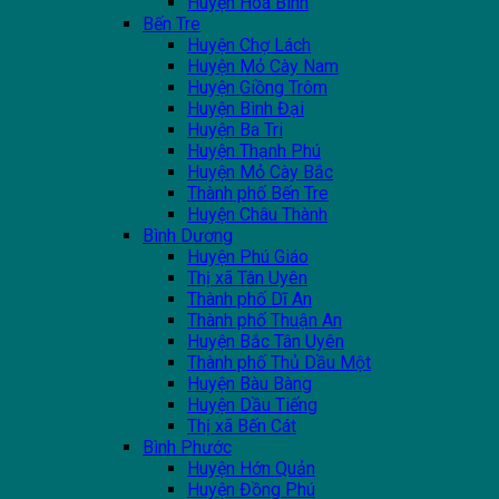
Huyện Hoà Bình
Bến Tre
Huyện Chợ Lách
Huyện Mỏ Cày Nam
Huyện Giồng Trôm
Huyện Bình Đại
Huyện Ba Tri
Huyện Thạnh Phú
Huyện Mỏ Cày Bắc
Thành phố Bến Tre
Huyện Châu Thành
Bình Dương
Huyện Phú Giáo
Thị xã Tân Uyên
Thành phố Dĩ An
Thành phố Thuận An
Huyện Bắc Tân Uyên
Thành phố Thủ Dầu Một
Huyện Bàu Bàng
Huyện Dầu Tiếng
Thị xã Bến Cát
Bình Phước
Huyện Hớn Quản
Huyện Đồng Phú