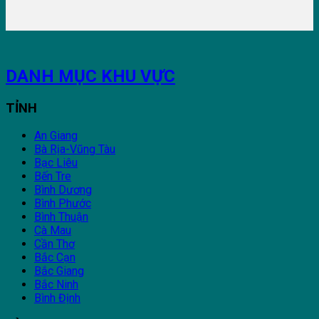
DANH MỤC KHU VỰC
TỈNH
An Giang
Bà Rịa-Vũng Tàu
Bạc Liêu
Bến Tre
Bình Dương
Bình Phước
Bình Thuận
Cà Mau
Cần Thơ
Bắc Cạn
Bắc Giang
Bắc Ninh
Bình Định