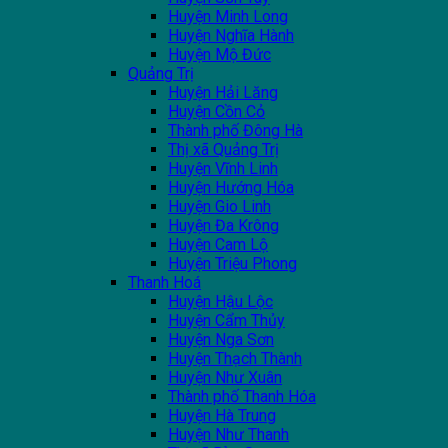
Huyện Minh Long
Huyện Nghĩa Hành
Huyện Mộ Đức
Quảng Trị
Huyện Hải Lăng
Huyện Cồn Cỏ
Thành phố Đông Hà
Thị xã Quảng Trị
Huyện Vĩnh Linh
Huyện Hướng Hóa
Huyện Gio Linh
Huyện Đa Krông
Huyện Cam Lộ
Huyện Triệu Phong
Thanh Hoá
Huyện Hậu Lộc
Huyện Cẩm Thủy
Huyện Nga Sơn
Huyện Thạch Thành
Huyện Như Xuân
Thành phố Thanh Hóa
Huyện Hà Trung
Huyện Như Thanh