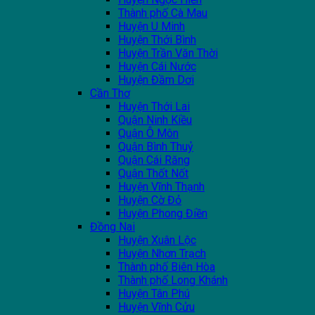
Thành phố Cà Mau
Huyện U Minh
Huyện Thới Bình
Huyện Trần Văn Thời
Huyện Cái Nước
Huyện Đầm Dơi
Cần Thơ
Huyện Thới Lai
Quận Ninh Kiều
Quận Ô Môn
Quận Bình Thuỷ
Quận Cái Răng
Quận Thốt Nốt
Huyện Vĩnh Thạnh
Huyện Cờ Đỏ
Huyện Phong Điền
Đồng Nai
Huyện Xuân Lộc
Huyện Nhơn Trạch
Thành phố Biên Hòa
Thành phố Long Khánh
Huyện Tân Phú
Huyện Vĩnh Cửu