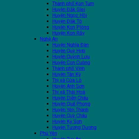
Thành phố Kon Tum
Huyện Đắk Glei
Huyện Ngọc Hồi
Huyện Đắk Tô
Huyện Kon Plông
Huyện Kon Rẫy
Nghệ An
Huyện Nghĩa Đàn
Huyện Quỳ Hợp
Huyện Quỳnh Lưu
Huyện Con Cuông
Thành phố Vinh
Huyện Tân Kỳ
Thị xã Cửa Lò
Huyện Anh Sơn
Thị xã Thái Hoà
Huyện Diễn Châu
Huyện Quế Phong
Huyện Yên Thành
Huyện Quỳ Châu
Huyện Kỳ Sơn
Huyện Tương Dương
Phú Yên