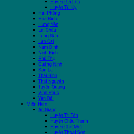
Huyện Gia Lộc
Huyện Tứ Kỳ
Hải Phòng
Hòa Bình
Hưng Yên
Lai Châu
Lạng Sơn
Lào Cai
Nam Định
Ninh Bình
Phú Thọ
Quảng Ninh
Sơn La
Thái Bình
Thái Nguyên
Tuyên Quang
Vĩnh Phúc
Yên Bái
Miền Nam
An Giang
Huyện Tri Tôn
Huyện Châu Thành
Huyện Chợ Mới
Huyện Thoại Sơn