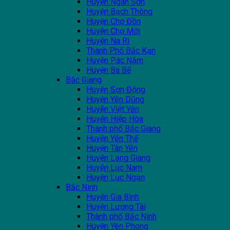
Huyện Ngân Sơn
Huyện Bạch Thông
Huyện Chợ Đồn
Huyện Chợ Mới
Huyện Na Rì
Thành Phố Bắc Kạn
Huyện Pác Nặm
Huyện Ba Bể
Bắc Giang
Huyện Sơn Động
Huyện Yên Dũng
Huyện Việt Yên
Huyện Hiệp Hòa
Thành phố Bắc Giang
Huyện Yên Thế
Huyện Tân Yên
Huyện Lạng Giang
Huyện Lục Nam
Huyện Lục Ngạn
Bắc Ninh
Huyện Gia Bình
Huyện Lương Tài
Thành phố Bắc Ninh
Huyện Yên Phong