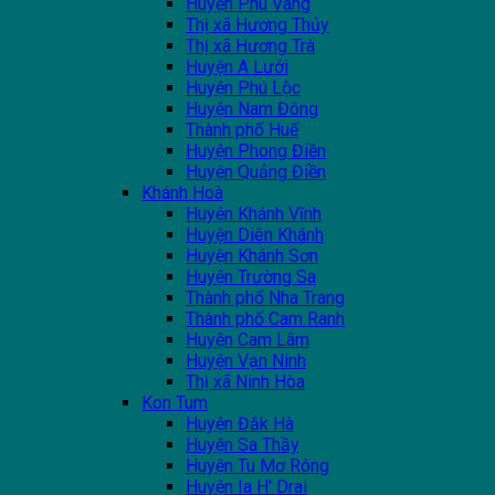
Huyện Phú Vang
Thị xã Hương Thủy
Thị xã Hương Trà
Huyện A Lưới
Huyện Phú Lộc
Huyện Nam Đông
Thành phố Huế
Huyện Phong Điền
Huyện Quảng Điền
Khánh Hoà
Huyện Khánh Vĩnh
Huyện Diên Khánh
Huyện Khánh Sơn
Huyện Trường Sa
Thành phố Nha Trang
Thành phố Cam Ranh
Huyện Cam Lâm
Huyện Vạn Ninh
Thị xã Ninh Hòa
Kon Tum
Huyện Đắk Hà
Huyện Sa Thầy
Huyện Tu Mơ Rông
Huyện Ia H' Drai