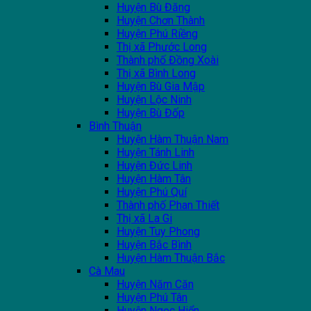
Huyện Bù Đăng
Huyện Chơn Thành
Huyện Phú Riềng
Thị xã Phước Long
Thành phố Đồng Xoài
Thị xã Bình Long
Huyện Bù Gia Mập
Huyện Lộc Ninh
Huyện Bù Đốp
Bình Thuận
Huyện Hàm Thuận Nam
Huyện Tánh Linh
Huyện Đức Linh
Huyện Hàm Tân
Huyện Phú Quí
Thành phố Phan Thiết
Thị xã La Gi
Huyện Tuy Phong
Huyện Bắc Bình
Huyện Hàm Thuận Bắc
Cà Mau
Huyện Năm Căn
Huyện Phú Tân
Huyện Ngọc Hiển