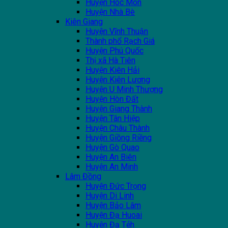
Huyện Hóc Môn
Huyện Nhà Bè
Kiên Giang
Huyện Vĩnh Thuận
Thành phổ Rạch Giá
Huyện Phú Quốc
Thị xã Hà Tiên
Huyện Kiên Hải
Huyện Kiên Lương
Huyện U Minh Thượng
Huyện Hòn Đất
Huyện Giang Thành
Huyện Tân Hiệp
Huyện Châu Thành
Huyện Giồng Riềng
Huyện Gò Quao
Huyện An Biên
Huyện An Minh
Lâm Đồng
Huyện Đức Trọng
Huyện Di Linh
Huyện Bảo Lâm
Huyện Đạ Huoai
Huyện Đạ Tẻh