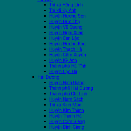
Thị xã Hồng Lĩnh
Thị xã Kỳ Anh
Huyện Hương Sơn
Huyện Đức Thọ
Huyện Vũ Quang
Huyện Nghi Xuân
Huyện Can Lộc
Huyện Hương Khê
Huyện Thạch Hà
Huyện Cẩm Xuyên
Huyện Kỳ Anh
Thành phố Hà Tĩnh
Huyện Lộc Hà
Hải Dương
Huyện Ninh Giang
Thành phố Hải Dương
Thành phố Chí Linh
Huyện Nam Sách
Thị xã Kinh Môn
Huyện Kim Thành
Huyện Thanh Hà
Huyện Cẩm Giàng
Huyện Bình Giang