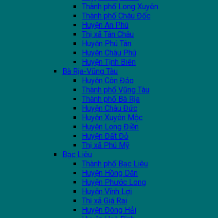
Thành phố Long Xuyên
Thành phố Châu Đốc
Huyện An Phú
Thị xã Tân Châu
Huyện Phú Tân
Huyện Châu Phú
Huyện Tịnh Biên
Bà Rịa-Vũng Tàu
Huyện Côn Đảo
Thành phố Vũng Tàu
Thành phố Bà Rịa
Huyện Châu Đức
Huyện Xuyên Mộc
Huyện Long Điền
Huyện Đất Đỏ
Thị xã Phú Mỹ
Bạc Liêu
Thành phố Bạc Liêu
Huyện Hồng Dân
Huyện Phước Long
Huyện Vĩnh Lợi
Thị xã Giá Rai
Huyện Đông Hải