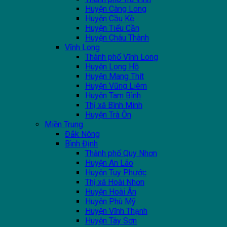
Huyện Càng Long
Huyện Cầu Kè
Huyện Tiểu Cần
Huyện Châu Thành
Vĩnh Long
Thành phố Vĩnh Long
Huyện Long Hồ
Huyện Mang Thít
Huyện Vũng Liêm
Huyện Tam Bình
Thị xã Bình Minh
Huyện Trà Ôn
Miền Trung
Đắk Nông
Bình Định
Thành phố Quy Nhơn
Huyện An Lão
Huyện Tuy Phước
Thị xã Hoài Nhơn
Huyện Hoài Ân
Huyện Phù Mỹ
Huyện Vĩnh Thạnh
Huyện Tây Sơn