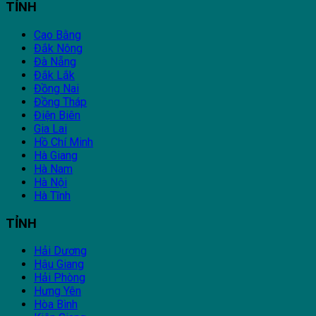
TỈNH
Cao Bằng
Đắk Nông
Đà Nẵng
Đắk Lắk
Đồng Nai
Đồng Tháp
Điện Biên
Gia Lai
Hồ Chí Minh
Hà Giang
Hà Nam
Hà Nội
Hà Tĩnh
TỈNH
Hải Dương
Hậu Giang
Hải Phòng
Hưng Yên
Hòa Bình