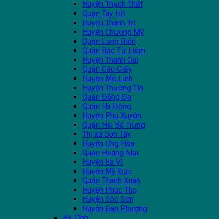
Huyện Thạch Thất
Quận Tây Hồ
Huyện Thanh Trì
Huyện Chương Mỹ
Quận Long Biên
Quận Bắc Từ Liêm
Huyện Thanh Oai
Quận Cầu Giấy
Huyện Mê Linh
Huyện Thường Tín
Quận Đống Đa
Quận Hà Đông
Huyện Phú Xuyên
Quận Hai Bà Trưng
Thị xã Sơn Tây
Huyện Ứng Hòa
Quận Hoàng Mai
Huyện Ba Vì
Huyện Mỹ Đức
Quận Thanh Xuân
Huyện Phúc Thọ
Huyện Sóc Sơn
Huyện Đan Phượng
Hà Tĩnh