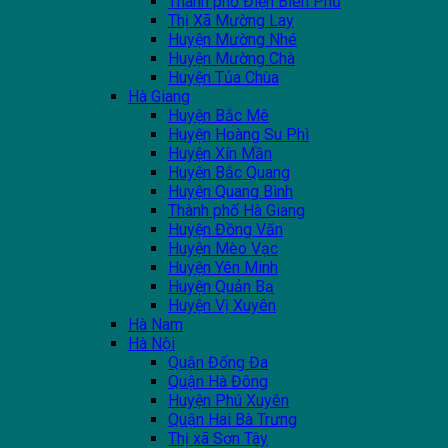
Thành phố Điện Biên Phủ
Thị Xã Mường Lay
Huyện Mường Nhé
Huyện Mường Chà
Huyện Tủa Chùa
Hà Giang
Huyện Bắc Mê
Huyện Hoàng Su Phì
Huyện Xín Mần
Huyện Bắc Quang
Huyện Quang Bình
Thành phố Hà Giang
Huyện Đồng Văn
Huyện Mèo Vạc
Huyện Yên Minh
Huyện Quản Bạ
Huyện Vị Xuyên
Hà Nam
Hà Nội
Quận Đống Đa
Quận Hà Đông
Huyện Phú Xuyên
Quận Hai Bà Trưng
Thị xã Sơn Tây