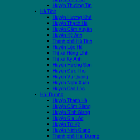
Huyện Thường Tín
Hà Tĩnh
Huyện Hương Khê
Huyện Thạch Hà
Huyện Cẩm Xuyên
Huyện Kỳ Anh
Thành phố Hà Tĩnh
Huyện Lộc Hà
Thị xã Hồng Lĩnh
Thị xã Kỳ Anh
Huyện Hương Sơn
Huyện Đức Thọ
Huyện Vũ Quang
Huyện Nghi Xuân
Huyện Can Lộc
Hải Dương
Huyện Thanh Hà
Huyện Cẩm Giàng
Huyện Bình Giang
Huyện Gia Lộc
Huyện Tứ Kỳ
Huyện Ninh Giang
Thành phố Hải Dương