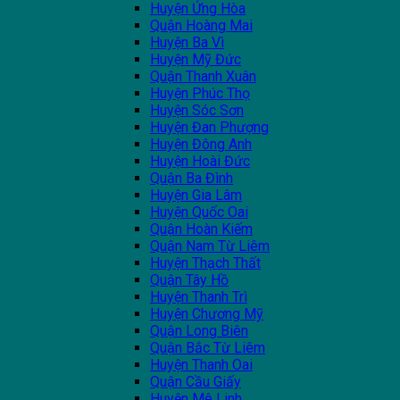
Huyện Ứng Hòa
Quận Hoàng Mai
Huyện Ba Vì
Huyện Mỹ Đức
Quận Thanh Xuân
Huyện Phúc Thọ
Huyện Sóc Sơn
Huyện Đan Phượng
Huyện Đông Anh
Huyện Hoài Đức
Quận Ba Đình
Huyện Gia Lâm
Huyện Quốc Oai
Quận Hoàn Kiếm
Quận Nam Từ Liêm
Huyện Thạch Thất
Quận Tây Hồ
Huyện Thanh Trì
Huyện Chương Mỹ
Quận Long Biên
Quận Bắc Từ Liêm
Huyện Thanh Oai
Quận Cầu Giấy
Huyện Mê Linh