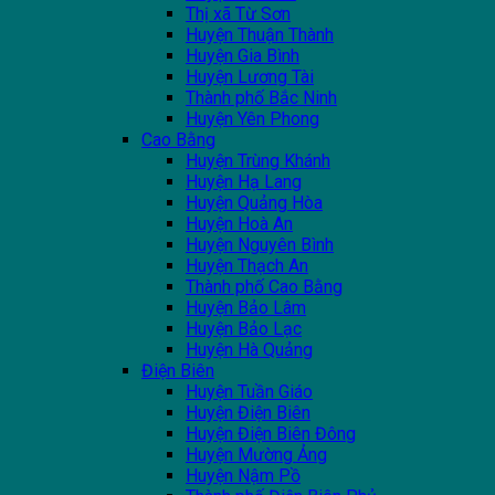
Thị xã Từ Sơn
Huyện Thuận Thành
Huyện Gia Bình
Huyện Lương Tài
Thành phố Bắc Ninh
Huyện Yên Phong
Cao Bằng
Huyện Trùng Khánh
Huyện Hạ Lang
Huyện Quảng Hòa
Huyện Hoà An
Huyện Nguyên Bình
Huyện Thạch An
Thành phố Cao Bằng
Huyện Bảo Lâm
Huyện Bảo Lạc
Huyện Hà Quảng
Điện Biên
Huyện Tuần Giáo
Huyện Điện Biên
Huyện Điện Biên Đông
Huyện Mường Ảng
Huyện Nậm Pồ