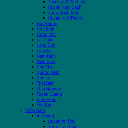
Thành phố Chí Linh
Huyện Nam Sách
Thị xã Kinh Môn
Huyện Kim Thành
Hải Phòng
Hòa Bình
Hưng Yên
Lai Châu
Lạng Sơn
Lào Cai
Nam Định
Ninh Bình
Phú Thọ
Quảng Ninh
Sơn La
Thái Bình
Thái Nguyên
Tuyên Quang
Vĩnh Phúc
Yên Bái
Miền Nam
An Giang
Huyện An Phú
Thị xã Tân Châu