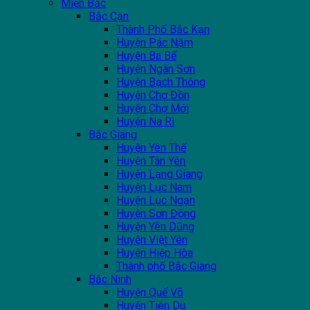
Miền Bắc
Bắc Cạn
Thành Phố Bắc Kạn
Huyện Pác Nặm
Huyện Ba Bể
Huyện Ngân Sơn
Huyện Bạch Thông
Huyện Chợ Đồn
Huyện Chợ Mới
Huyện Na Rì
Bắc Giang
Huyện Yên Thế
Huyện Tân Yên
Huyện Lạng Giang
Huyện Lục Nam
Huyện Lục Ngạn
Huyện Sơn Động
Huyện Yên Dũng
Huyện Việt Yên
Huyện Hiệp Hòa
Thành phố Bắc Giang
Bắc Ninh
Huyện Quế Võ
Huyện Tiên Du