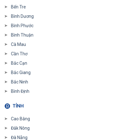
Bến Tre
Bình Dương
Bình Phước
Bình Thuận
Cà Mau
Cần Thơ
Bắc Cạn
Bắc Giang
Bắc Ninh
Bình Định
TỈNH
Cao Bằng
Đắk Nông
Đà Nẵng