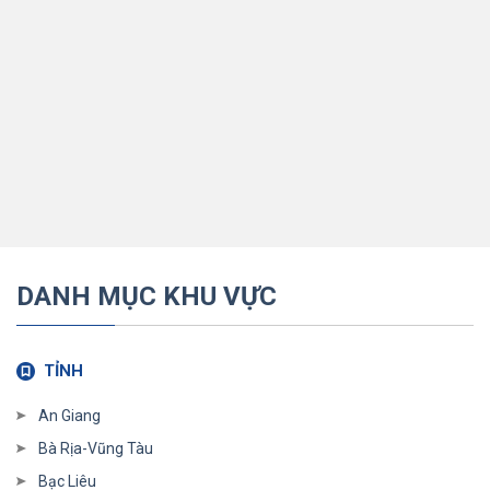
DANH MỤC KHU VỰC
TỈNH
An Giang
Bà Rịa-Vũng Tàu
Bạc Liêu