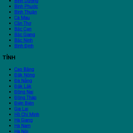
Bình Dương
Bình Phước
Bình Thuận
Cà Mau
Cần Thơ
Bắc Cạn
Bắc Giang
Bắc Ninh
Bình Định
TỈNH
Cao Bằng
Đắk Nông
Đà Nẵng
Đắk Lắk
Đồng Nai
Đồng Tháp
Điện Biên
Gia Lai
Hồ Chí Minh
Hà Giang
Hà Nam
Hà Nội