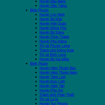
Huyện Bàu Bàng
Huyện Dầu Tiếng
Bình Phước
Huyện Lộc Ninh
Huyện Bù Đốp
Huyện Hớn Quản
Huyện Đồng Phú
Huyện Bù Đăng
Huyện Chơn Thành
Huyện Phú Riềng
Thị xã Phước Long
Thành phố Đồng Xoài
Thị xã Bình Long
Huyện Bù Gia Mập
Bình Thuận
Huyện Hàm Thuận Bắc
Huyện Hàm Thuận Nam
Huyện Tánh Linh
Huyện Đức Linh
Huyện Hàm Tân
Huyện Phú Quí
Thành phố Phan Thiết
Thị xã La Gi
Huyện Tuy Phong