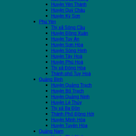
Huyện Yên Thành
Huyện Quỳ Châu
Huyện Kỳ Sơn
Phú Yên
Thị xã Sông Cầu
Huyện Đồng Xuân
Huyện Tuy An
Huyện Sơn Hòa
Huyện Sông Hinh
Huyện Tây Hoà
Huyện Phú Hoà
Thị xã Đông Hòa
Thành phố Tuy Hoà
Quảng Bình
Huyện Quảng Trạch
Huyện Bố Trạch
Huyện Quảng Ninh
Huyện Lệ Thủy
Thị xã Ba Đồn
Thành Phố Đồng Hới
Huyện Minh Hóa
Huyện Tuyên Hóa
Quảng Nam