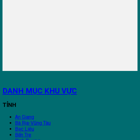
DANH MỤC KHU VỰC
TỈNH
An Giang
Bà Rịa-Vũng Tàu
Bạc Liêu
Bến Tre