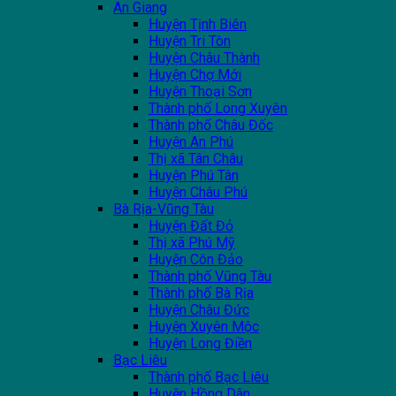
An Giang
Huyện Tịnh Biên
Huyện Tri Tôn
Huyện Châu Thành
Huyện Chợ Mới
Huyện Thoại Sơn
Thành phố Long Xuyên
Thành phố Châu Đốc
Huyện An Phú
Thị xã Tân Châu
Huyện Phú Tân
Huyện Châu Phú
Bà Rịa-Vũng Tàu
Huyện Đất Đỏ
Thị xã Phú Mỹ
Huyện Côn Đảo
Thành phố Vũng Tàu
Thành phố Bà Rịa
Huyện Châu Đức
Huyện Xuyên Mộc
Huyện Long Điền
Bạc Liêu
Thành phố Bạc Liêu
Huyện Hồng Dân