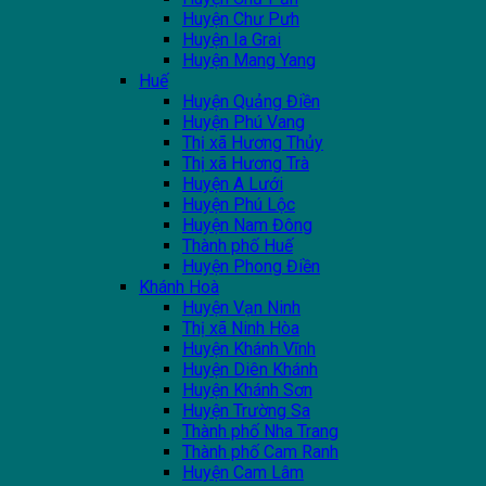
Huyện Chư Pưh
Huyện Ia Grai
Huyện Mang Yang
Huế
Huyện Quảng Điền
Huyện Phú Vang
Thị xã Hương Thủy
Thị xã Hương Trà
Huyện A Lưới
Huyện Phú Lộc
Huyện Nam Đông
Thành phố Huế
Huyện Phong Điền
Khánh Hoà
Huyện Vạn Ninh
Thị xã Ninh Hòa
Huyện Khánh Vĩnh
Huyện Diên Khánh
Huyện Khánh Sơn
Huyện Trường Sa
Thành phố Nha Trang
Thành phố Cam Ranh
Huyện Cam Lâm