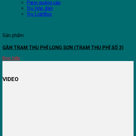
Pano quảng cáo
Trụ Hộp đèn
Trụ LighBox
Sản phẩm
GẦN TRẠM THU PHÍ LONG SƠN (TRẠM THU PHÍ SỐ 3)
Đọc tiếp
VIDEO