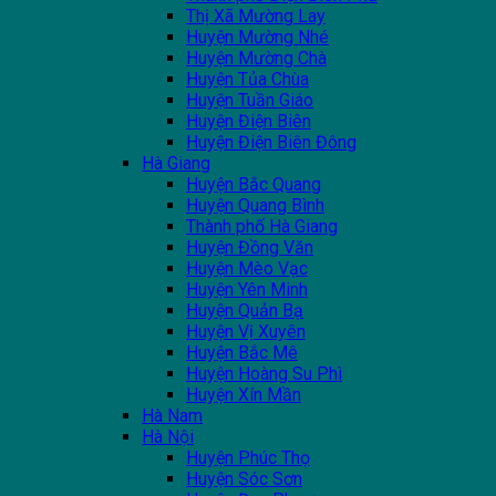
Thị Xã Mường Lay
Huyện Mường Nhé
Huyện Mường Chà
Huyện Tủa Chùa
Huyện Tuần Giáo
Huyện Điện Biên
Huyện Điện Biên Đông
Hà Giang
Huyện Bắc Quang
Huyện Quang Bình
Thành phố Hà Giang
Huyện Đồng Văn
Huyện Mèo Vạc
Huyện Yên Minh
Huyện Quản Bạ
Huyện Vị Xuyên
Huyện Bắc Mê
Huyện Hoàng Su Phì
Huyện Xín Mần
Hà Nam
Hà Nội
Huyện Phúc Thọ
Huyện Sóc Sơn