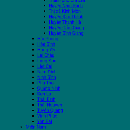
Thành phố Chí Linh
Huyện Nam Sách
Thị xã Kinh Môn
Huyện Kim Thành
Huyện Thanh Hà
Huyện Cẩm Giàng
Huyện Bình Giang
Hải Phòng
Hòa Bình
Hưng Yên
Lai Châu
Lạng Sơn
Lào Cai
Nam Định
Ninh Bình
Phú Thọ
Quảng Ninh
Sơn La
Thái Bình
Thái Nguyên
Tuyên Quang
Vĩnh Phúc
Yên Bái
Miền Nam