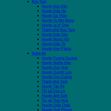
Kon Tum
Huyện Kon Rẫy
Huyện Đắk Hà
Huyện Sa Thầy
Huyện Tu Mơ Rông
Huyện Ia H' Drai
Thành phố Kon Tum
Huyện Đắk Glei
Huyện Ngọc Hồi
Huyện Đắk Tô
Huyện Kon Plông
Nghệ An
Huyện Tương Dương
Huyện Nghĩa Đàn
Huyện Quỳ Hợp
Huyện Quỳnh Lưu
Huyện Con Cuông
Thành phố Vinh
Huyện Tân Kỳ
Thị xã Cửa Lò
Huyện Anh Sơn
Thị xã Thái Hoà
Huyện Diễn Châu
Huyện Quế Phong