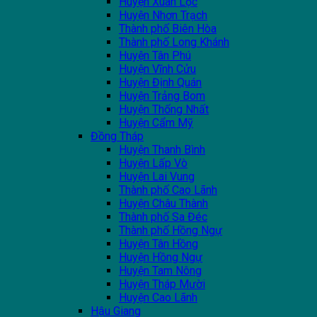
Huyện Xuân Lộc
Huyện Nhơn Trạch
Thành phố Biên Hòa
Thành phố Long Khánh
Huyện Tân Phú
Huyện Vĩnh Cửu
Huyện Định Quán
Huyện Trảng Bom
Huyện Thống Nhất
Huyện Cẩm Mỹ
Đồng Tháp
Huyện Thanh Bình
Huyện Lấp Vò
Huyện Lai Vung
Thành phố Cao Lãnh
Huyện Châu Thành
Thành phố Sa Đéc
Thành phố Hồng Ngự
Huyện Tân Hồng
Huyện Hồng Ngự
Huyện Tam Nông
Huyện Tháp Mười
Huyện Cao Lãnh
Hậu Giang