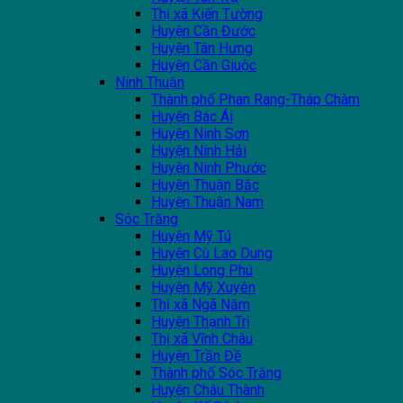
Thị xã Kiến Tường
Huyện Cần Đước
Huyện Tân Hưng
Huyện Cần Giuộc
Ninh Thuận
Thành phố Phan Rang-Tháp Chàm
Huyện Bác Ái
Huyện Ninh Sơn
Huyện Ninh Hải
Huyện Ninh Phước
Huyện Thuận Bắc
Huyện Thuận Nam
Sóc Trăng
Huyện Mỹ Tú
Huyện Cù Lao Dung
Huyện Long Phú
Huyện Mỹ Xuyên
Thị xã Ngã Năm
Huyện Thạnh Trị
Thị xã Vĩnh Châu
Huyện Trần Đề
Thành phố Sóc Trăng
Huyện Châu Thành