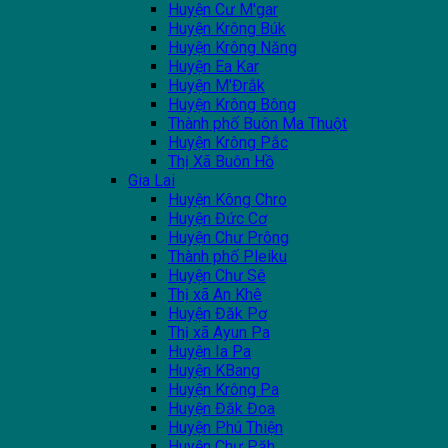
Huyện Cư M'gar
Huyện Krông Búk
Huyện Krông Năng
Huyện Ea Kar
Huyện M'Đrắk
Huyện Krông Bông
Thành phố Buôn Ma Thuột
Huyện Krông Pắc
Thị Xã Buôn Hồ
Gia Lai
Huyện Kông Chro
Huyện Đức Cơ
Huyện Chư Prông
Thành phố Pleiku
Huyện Chư Sê
Thị xã An Khê
Huyện Đăk Pơ
Thị xã Ayun Pa
Huyện Ia Pa
Huyện KBang
Huyện Krông Pa
Huyện Đăk Đoa
Huyện Phú Thiện
Huyện Chư Păh