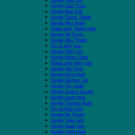
Huyện Hậu Lộc
Huyện Cẩm Thủy
Huyện Nga Sơn
Huyện Thạch Thành
Huyện Như Xuân
Thành phố Thanh Hóa
Huyện Hà Trung
Huyện Như Thanh
Thị xã Bỉm Sơn
Huyện Vĩnh Lộc
Huyện Nông Cống
Thành phố Sầm Sơn
Huyện Yên Định
Huyện Đông Sơn
Huyện Mường Lát
Huyện Thọ Xuân
Huyện Quảng Xương
Huyện Quan Hóa
Huyện Thường Xuân
Thị xã Nghi Sơn
Huyện Bá Thước
Huyện Triệu Sơn
Huyện Quan Sơn
Huyện Thiệu Hóa