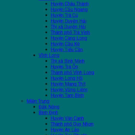
Huyện Châu Thành
Huyện Cầu Ngang
Huyện Trà Cú
Huyện Duyên Hải
Thị xã Duyên Hải
Thành phố Trà Vinh
Huyện Càng Long
Huyện Cầu Kè
Huyện Tiểu Cần
Vĩnh Long
Thị xã Bình Minh
Huyện Trà Ôn
Thành phố Vĩnh Long
Huyện Long Hồ
Huyện Mang Thít
Huyện Vũng Liêm
Huyện Tam Bình
Miền Trung
Đắk Nông
Bình Định
Huyện Vân Canh
Thành phố Quy Nhơn
Huyện An Lão