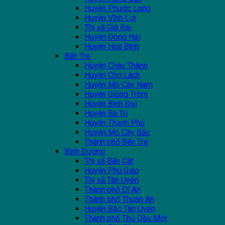
Huyện Phước Long
Huyện Vĩnh Lợi
Thị xã Giá Rai
Huyện Đông Hải
Huyện Hoà Bình
Bến Tre
Huyện Châu Thành
Huyện Chợ Lách
Huyện Mỏ Cày Nam
Huyện Giồng Trôm
Huyện Bình Đại
Huyện Ba Tri
Huyện Thạnh Phú
Huyện Mỏ Cày Bắc
Thành phố Bến Tre
Bình Dương
Thị xã Bến Cát
Huyện Phú Giáo
Thị xã Tân Uyên
Thành phố Dĩ An
Thành phố Thuận An
Huyện Bắc Tân Uyên
Thành phố Thủ Dầu Một