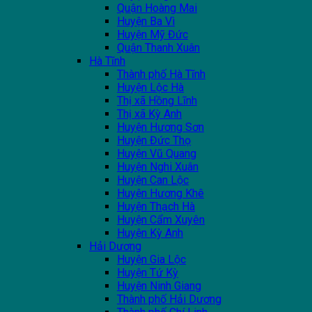
Quận Hoàng Mai
Huyện Ba Vì
Huyện Mỹ Đức
Quận Thanh Xuân
Hà Tĩnh
Thành phố Hà Tĩnh
Huyện Lộc Hà
Thị xã Hồng Lĩnh
Thị xã Kỳ Anh
Huyện Hương Sơn
Huyện Đức Thọ
Huyện Vũ Quang
Huyện Nghi Xuân
Huyện Can Lộc
Huyện Hương Khê
Huyện Thạch Hà
Huyện Cẩm Xuyên
Huyện Kỳ Anh
Hải Dương
Huyện Gia Lộc
Huyện Tứ Kỳ
Huyện Ninh Giang
Thành phố Hải Dương