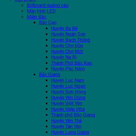
Billboard quảng cáo
Màn hình LED
Miền Bắc
Bắc Cạn
Huyện Ba Bể
Huyện Ngân Sơn
Huyện Bạch Thông
Huyện Chợ Đồn
Huyện Chợ Mới
Huyện Na Rì
Thành Phố Bắc Kạn
Huyện Pác Nặm
Bắc Giang
Huyện Lục Nam
Huyện Lục Ngạn
Huyện Sơn Động
Huyện Yên Dũng
Huyện Việt Yên
Huyện Hiệp Hòa
Thành phố Bắc Giang
Huyện Yên Thế
Huyện Tân Yên
Huyện Lạng Giang