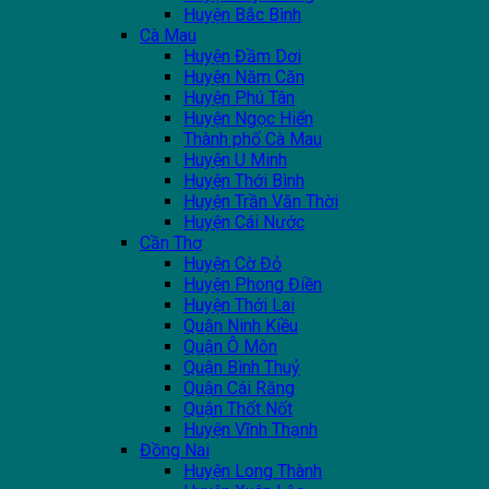
Huyện Bắc Bình
Cà Mau
Huyện Đầm Dơi
Huyện Năm Căn
Huyện Phú Tân
Huyện Ngọc Hiển
Thành phố Cà Mau
Huyện U Minh
Huyện Thới Bình
Huyện Trần Văn Thời
Huyện Cái Nước
Cần Thơ
Huyện Cờ Đỏ
Huyện Phong Điền
Huyện Thới Lai
Quận Ninh Kiều
Quận Ô Môn
Quận Bình Thuỷ
Quận Cái Răng
Quận Thốt Nốt
Huyện Vĩnh Thạnh
Đồng Nai
Huyện Long Thành