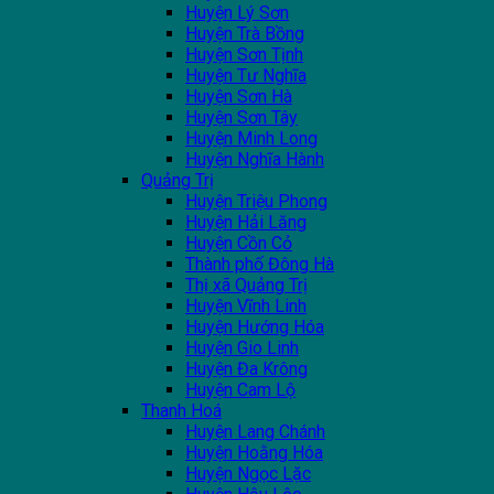
Huyện Lý Sơn
Huyện Trà Bồng
Huyện Sơn Tịnh
Huyện Tư Nghĩa
Huyện Sơn Hà
Huyện Sơn Tây
Huyện Minh Long
Huyện Nghĩa Hành
Quảng Trị
Huyện Triệu Phong
Huyện Hải Lăng
Huyện Cồn Cỏ
Thành phố Đông Hà
Thị xã Quảng Trị
Huyện Vĩnh Linh
Huyện Hướng Hóa
Huyện Gio Linh
Huyện Đa Krông
Huyện Cam Lộ
Thanh Hoá
Huyện Lang Chánh
Huyện Hoằng Hóa
Huyện Ngọc Lặc