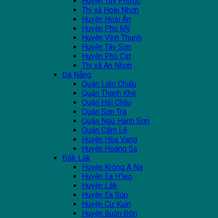
Huyện Tuy Phước
Thị xã Hoài Nhơn
Huyện Hoài Ân
Huyện Phù Mỹ
Huyện Vĩnh Thạnh
Huyện Tây Sơn
Huyện Phù Cát
Thị xã An Nhơn
Đà Nẵng
Quận Liên Chiểu
Quận Thanh Khê
Quận Hải Châu
Quận Sơn Trà
Quận Ngũ Hành Sơn
Quận Cẩm Lệ
Huyện Hòa Vang
Huyện Hoàng Sa
Đắk Lắk
Huyện Krông A Na
Huyện Ea H'leo
Huyện Lắk
Huyện Ea Súp
Huyện Cư Kuin
Huyện Buôn Đôn