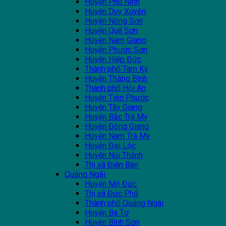
Huyện Phú Ninh
Huyện Duy Xuyên
Huyện Nông Sơn
Huyện Quế Sơn
Huyện Nam Giang
Huyện Phước Sơn
Huyện Hiệp Đức
Thành phố Tam Kỳ
Huyện Thăng Bình
Thành phố Hội An
Huyện Tiên Phước
Huyện Tây Giang
Huyện Bắc Trà My
Huyện Đông Giang
Huyện Nam Trà My
Huyện Đại Lộc
Huyện Núi Thành
Thị xã Điện Bàn
Quảng Ngãi
Huyện Mộ Đức
Thị xã Đức Phổ
Thành phố Quảng Ngãi
Huyện Ba Tơ
Huyện Bình Sơn