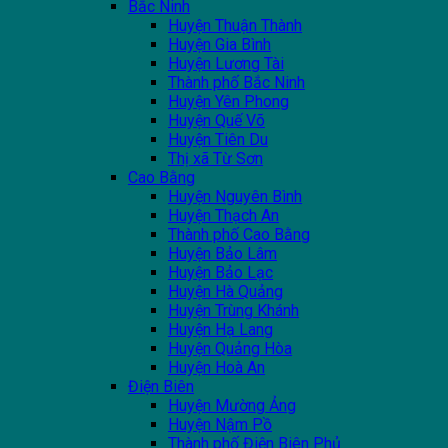
Bắc Ninh
Huyện Thuận Thành
Huyện Gia Bình
Huyện Lương Tài
Thành phố Bắc Ninh
Huyện Yên Phong
Huyện Quế Võ
Huyện Tiên Du
Thị xã Từ Sơn
Cao Bằng
Huyện Nguyên Bình
Huyện Thạch An
Thành phố Cao Bằng
Huyện Bảo Lâm
Huyện Bảo Lạc
Huyện Hà Quảng
Huyện Trùng Khánh
Huyện Hạ Lang
Huyện Quảng Hòa
Huyện Hoà An
Điện Biên
Huyện Mường Ảng
Huyện Nậm Pồ
Thành phố Điện Biên Phủ