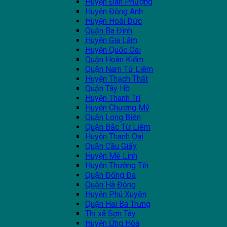
Huyện Đan Phượng
Huyện Đông Anh
Huyện Hoài Đức
Quận Ba Đình
Huyện Gia Lâm
Huyện Quốc Oai
Quận Hoàn Kiếm
Quận Nam Từ Liêm
Huyện Thạch Thất
Quận Tây Hồ
Huyện Thanh Trì
Huyện Chương Mỹ
Quận Long Biên
Quận Bắc Từ Liêm
Huyện Thanh Oai
Quận Cầu Giấy
Huyện Mê Linh
Huyện Thường Tín
Quận Đống Đa
Quận Hà Đông
Huyện Phú Xuyên
Quận Hai Bà Trưng
Thị xã Sơn Tây
Huyện Ứng Hòa