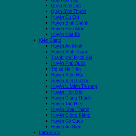
Quận Bình Tân
Quận Bình Thạnh
Huyện Củ Chi
Huyện Bình Chánh
Huyện Hóc Môn
Huyện Nhà Bè
Kiên Giang
Huyện An Minh
Huyện Vĩnh Thuận
Thành phổ Rạch Giá
Huyện Phú Quốc
Thị xã Hà Tiên
Huyện Kiên Hải
Huyện Kiên Lương
Huyện U Minh Thượng
Huyện Hòn Đất
Huyện Giang Thành
Huyện Tân Hiệp
Huyện Châu Thành
Huyện Giồng Riềng
Huyện Gò Quao
Huyện An Biên
Lâm Đồng