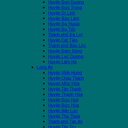
Huyện Đơn Dương
Huyện Đức Trọng
Huyện Di Linh
Huyện Bảo Lâm
Huyện Đạ Huoai
Huyện Đạ Tẻh
Thành phố Đà Lạt
Huyện Cát Tiên
Thành phố Bảo Lộc
Huyện Đam Rông
Huyện Lạc Dương
Huyện Lâm Hà
Long An
Huyện Vĩnh Hưng
Huyện Châu Thành
Huyện Mộc Hóa
Huyện Tân Thạnh
Huyện Thạnh Hóa
Huyện Đức Huệ
Huyện Đức Hòa
Huyện Bến Lức
Huyện Thủ Thừa
Thành phố Tân An
Huyện Tân Trụ