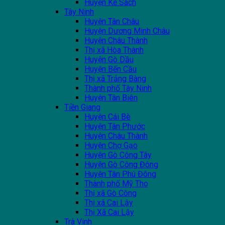
Huyện Kế Sách
Tây Ninh
Huyện Tân Châu
Huyện Dương Minh Châu
Huyện Châu Thành
Thị xã Hòa Thành
Huyện Gò Dầu
Huyện Bến Cầu
Thị xã Trảng Bàng
Thành phố Tây Ninh
Huyện Tân Biên
Tiền Giang
Huyện Cái Bè
Huyện Tân Phước
Huyện Châu Thành
Huyện Chợ Gạo
Huyện Gò Công Tây
Huyện Gò Công Đông
Huyện Tân Phú Đông
Thành phố Mỹ Tho
Thị xã Gò Công
Thị xã Cai Lậy
Thị Xã Cai Lậy
Trà Vinh