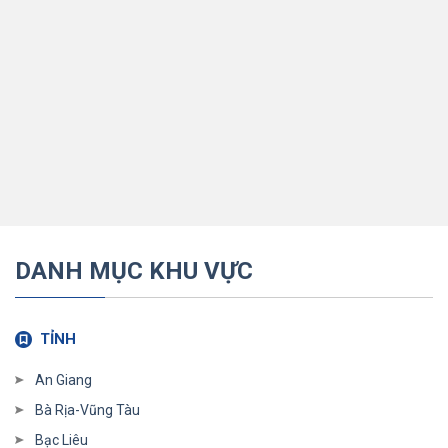
DANH MỤC KHU VỰC
TỈNH
An Giang
Bà Rịa-Vũng Tàu
Bạc Liêu