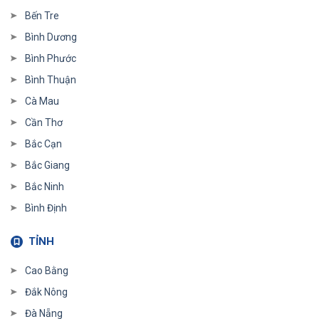
Bến Tre
Bình Dương
Bình Phước
Bình Thuận
Cà Mau
Cần Thơ
Bắc Cạn
Bắc Giang
Bắc Ninh
Bình Định
TỈNH
Cao Bằng
Đắk Nông
Đà Nẵng