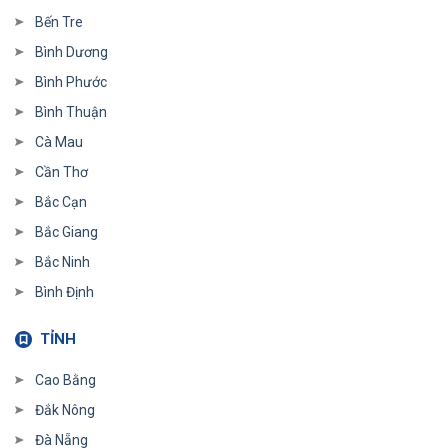
Bến Tre
Bình Dương
Bình Phước
Bình Thuận
Cà Mau
Cần Thơ
Bắc Cạn
Bắc Giang
Bắc Ninh
Bình Định
TỈNH
Cao Bằng
Đắk Nông
Đà Nẵng