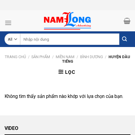
Skip
to
content
Tìm
kiếm:
TRANG CHỦ
/
SẢN PHẨM
/
MIỀN NAM
/
BÌNH DƯƠNG
/
HUYỆN DẦU
TIẾNG
LỌC
Không tìm thấy sản phẩm nào khớp với lựa chọn của bạn.
VIDEO