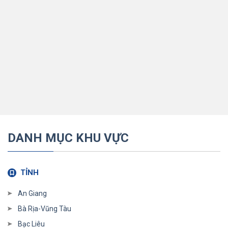
DANH MỤC KHU VỰC
TỈNH
An Giang
Bà Rịa-Vũng Tàu
Bạc Liêu