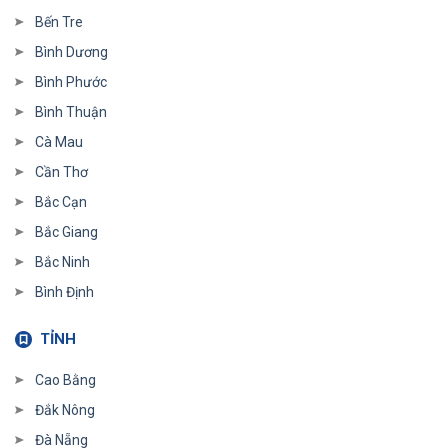
Bến Tre
Bình Dương
Bình Phước
Bình Thuận
Cà Mau
Cần Thơ
Bắc Cạn
Bắc Giang
Bắc Ninh
Bình Định
TỈNH
Cao Bằng
Đắk Nông
Đà Nẵng