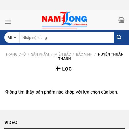
Skip
to
content
Tìm
kiếm:
TRANG CHỦ
/
SẢN PHẨM
/
MIỀN BẮC
/
BẮC NINH
/
HUYỆN THUẬN
THÀNH
LỌC
Không tìm thấy sản phẩm nào khớp với lựa chọn của bạn.
VIDEO