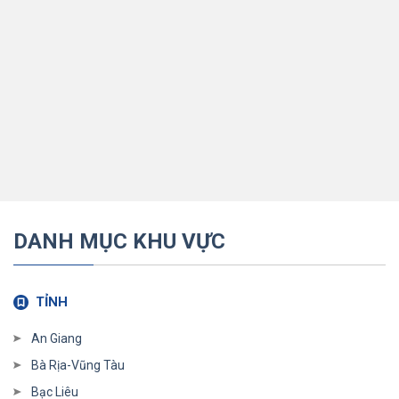
DANH MỤC KHU VỰC
TỈNH
An Giang
Bà Rịa-Vũng Tàu
Bạc Liêu