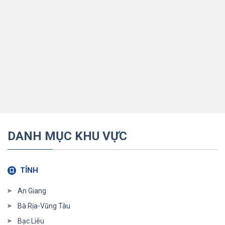
DANH MỤC KHU VỰC
TỈNH
An Giang
Bà Rịa-Vũng Tàu
Bạc Liêu