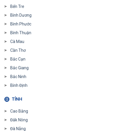
Bến Tre
Bình Dương
Bình Phước
Bình Thuận
Cà Mau
Cần Thơ
Bắc Cạn
Bắc Giang
Bắc Ninh
Bình Định
TỈNH
Cao Bằng
Đắk Nông
Đà Nẵng