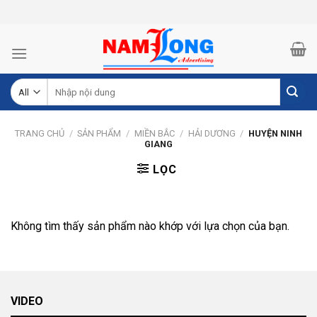
Skip
to
content
Tìm
kiếm:
TRANG CHỦ
/
SẢN PHẨM
/
MIỀN BẮC
/
HẢI DƯƠNG
/
HUYỆN NINH
GIANG
LỌC
Không tìm thấy sản phẩm nào khớp với lựa chọn của bạn.
VIDEO