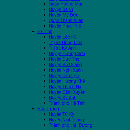
Quận Hoàng Mai
Huyện Ba Vì
Huyện Mỹ Đức
Quận Thanh Xuân
Huyện Phúc Thọ
Hà Tĩnh
Huyện Lộc Hà
Thị xã Hồng Lĩnh
Thị xã Kỳ Anh
Huyện Hương Sơn
Huyện Đức Thọ
Huyện Vũ Quang
Huyện Nghi Xuân
Huyện Can Lộc
Huyện Hương Khê
Huyện Thạch Hà
Huyện Cẩm Xuyên
Huyện Kỳ Anh
Thành phố Hà Tĩnh
Hải Dương
Huyện Tứ Kỳ
Huyện Ninh Giang
Thành phố Hải Dương