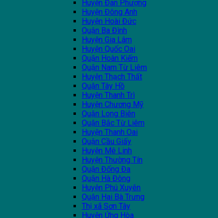
Huyện Đan Phượng
Huyện Đông Anh
Huyện Hoài Đức
Quận Ba Đình
Huyện Gia Lâm
Huyện Quốc Oai
Quận Hoàn Kiếm
Quận Nam Từ Liêm
Huyện Thạch Thất
Quận Tây Hồ
Huyện Thanh Trì
Huyện Chương Mỹ
Quận Long Biên
Quận Bắc Từ Liêm
Huyện Thanh Oai
Quận Cầu Giấy
Huyện Mê Linh
Huyện Thường Tín
Quận Đống Đa
Quận Hà Đông
Huyện Phú Xuyên
Quận Hai Bà Trưng
Thị xã Sơn Tây
Huyện Ứng Hòa