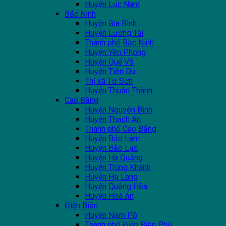
Huyện Lục Nam
Bắc Ninh
Huyện Gia Bình
Huyện Lương Tài
Thành phố Bắc Ninh
Huyện Yên Phong
Huyện Quế Võ
Huyện Tiên Du
Thị xã Từ Sơn
Huyện Thuận Thành
Cao Bằng
Huyện Nguyên Bình
Huyện Thạch An
Thành phố Cao Bằng
Huyện Bảo Lâm
Huyện Bảo Lạc
Huyện Hà Quảng
Huyện Trùng Khánh
Huyện Hạ Lang
Huyện Quảng Hòa
Huyện Hoà An
Điện Biên
Huyện Nậm Pồ
Thành phố Điện Biên Phủ