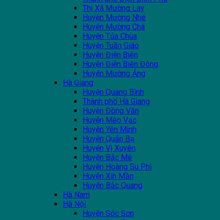
Thị Xã Mường Lay
Huyện Mường Nhé
Huyện Mường Chà
Huyện Tủa Chùa
Huyện Tuần Giáo
Huyện Điện Biên
Huyện Điện Biên Đông
Huyện Mường Ảng
Hà Giang
Huyện Quang Bình
Thành phố Hà Giang
Huyện Đồng Văn
Huyện Mèo Vạc
Huyện Yên Minh
Huyện Quản Bạ
Huyện Vị Xuyên
Huyện Bắc Mê
Huyện Hoàng Su Phì
Huyện Xín Mần
Huyện Bắc Quang
Hà Nam
Hà Nội
Huyện Sóc Sơn