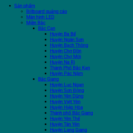
Sản phẩm
Billboard quảng cáo
Màn hình LED
Miền Bắc
Bắc Cạn
Huyện Ba Bể
Huyện Ngân Sơn
Huyện Bạch Thông
Huyện Chợ Đồn
Huyện Chợ Mới
Huyện Na Rì
Thành Phố Bắc Kạn
Huyện Pác Nặm
Bắc Giang
Huyện Lục Ngạn
Huyện Sơn Động
Huyện Yên Dũng
Huyện Việt Yên
Huyện Hiệp Hòa
Thành phố Bắc Giang
Huyện Yên Thế
Huyện Tân Yên
Huyện Lạng Giang