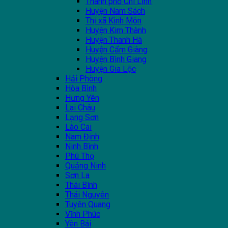
Thành phố Chí Linh
Huyện Nam Sách
Thị xã Kinh Môn
Huyện Kim Thành
Huyện Thanh Hà
Huyện Cẩm Giàng
Huyện Bình Giang
Huyện Gia Lộc
Hải Phòng
Hòa Bình
Hưng Yên
Lai Châu
Lạng Sơn
Lào Cai
Nam Định
Ninh Bình
Phú Thọ
Quảng Ninh
Sơn La
Thái Bình
Thái Nguyên
Tuyên Quang
Vĩnh Phúc
Yên Bái