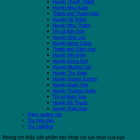
Huyện Thạch Thành
Huyện Như Xuân
Thành phố Thanh Hóa
Huyện Hà Trung
Huyện Như Thanh
Thị xã Bỉm Sơn
Huyện Vĩnh Lộc
Huyện Nông Cống
Thành phố Sầm Sơn
Huyện Yên Định
Huyện Đông Sơn
Huyện Mường Lát
Huyện Thọ Xuân
Huyện Quảng Xương
Huyện Quan Hóa
Huyện Thường Xuân
Thị xã Nghi Sơn
Huyện Bá Thước
Huyện Triệu Sơn
Pano quảng cáo
Trụ Hộp đèn
Trụ LighBox
Không tìm thấy sản phẩm nào khớp với lựa chọn của bạn.