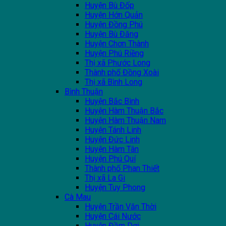
Huyện Bù Đốp
Huyện Hớn Quản
Huyện Đồng Phú
Huyện Bù Đăng
Huyện Chơn Thành
Huyện Phú Riềng
Thị xã Phước Long
Thành phố Đồng Xoài
Thị xã Bình Long
Bình Thuận
Huyện Bắc Bình
Huyện Hàm Thuận Bắc
Huyện Hàm Thuận Nam
Huyện Tánh Linh
Huyện Đức Linh
Huyện Hàm Tân
Huyện Phú Quí
Thành phố Phan Thiết
Thị xã La Gi
Huyện Tuy Phong
Cà Mau
Huyện Trần Văn Thời
Huyện Cái Nước
Huyện Đầm Dơi