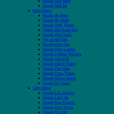
Huyện Hóc Môn
Huyện Nhà Bè
Kiên Giang
Huyện An Biên
Huyện An Minh
Huyện Vĩnh Thuận
Thành phổ Rạch Giá
Huyện Phú Quốc
Thị xã Hà Tiên
Huyện Kiên Hải
Huyện Kiên Lương
Huyện U Minh Thượng
Huyện Hòn Đất
Huyện Giang Thành
Huyện Tân Hiệp
Huyện Châu Thành
Huyện Giồng Riềng
Huyện Gò Quao
Lâm Đồng
Huyện Lạc Dương
Huyện Lâm Hà
Huyện Đơn Dương
Huyện Đức Trọng
Huyện Di Linh