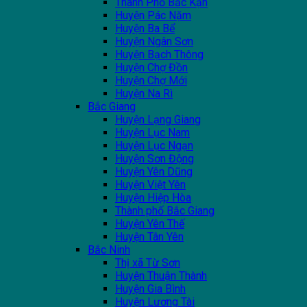
Thành Phố Bắc Kạn
Huyện Pác Nặm
Huyện Ba Bể
Huyện Ngân Sơn
Huyện Bạch Thông
Huyện Chợ Đồn
Huyện Chợ Mới
Huyện Na Rì
Bắc Giang
Huyện Lạng Giang
Huyện Lục Nam
Huyện Lục Ngạn
Huyện Sơn Động
Huyện Yên Dũng
Huyện Việt Yên
Huyện Hiệp Hòa
Thành phố Bắc Giang
Huyện Yên Thế
Huyện Tân Yên
Bắc Ninh
Thị xã Từ Sơn
Huyện Thuận Thành
Huyện Gia Bình
Huyện Lương Tài