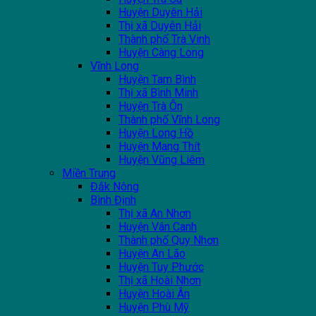
Huyện Duyên Hải
Thị xã Duyên Hải
Thành phố Trà Vinh
Huyện Càng Long
Vĩnh Long
Huyện Tam Bình
Thị xã Bình Minh
Huyện Trà Ôn
Thành phố Vĩnh Long
Huyện Long Hồ
Huyện Mang Thít
Huyện Vũng Liêm
Miền Trung
Đắk Nông
Bình Định
Thị xã An Nhơn
Huyện Vân Canh
Thành phố Quy Nhơn
Huyện An Lão
Huyện Tuy Phước
Thị xã Hoài Nhơn
Huyện Hoài Ân
Huyện Phù Mỹ