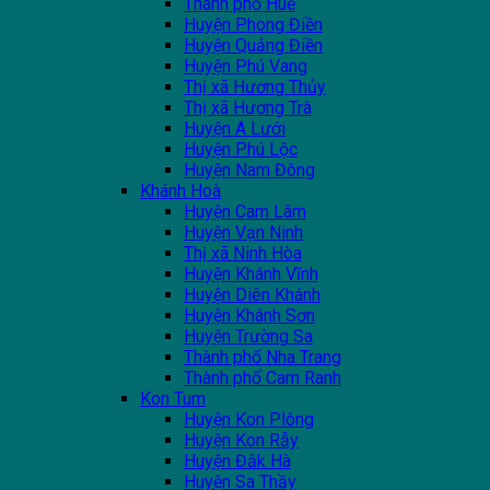
Thành phố Huế
Huyện Phong Điền
Huyện Quảng Điền
Huyện Phú Vang
Thị xã Hương Thủy
Thị xã Hương Trà
Huyện A Lưới
Huyện Phú Lộc
Huyện Nam Đông
Khánh Hoà
Huyện Cam Lâm
Huyện Vạn Ninh
Thị xã Ninh Hòa
Huyện Khánh Vĩnh
Huyện Diên Khánh
Huyện Khánh Sơn
Huyện Trường Sa
Thành phố Nha Trang
Thành phố Cam Ranh
Kon Tum
Huyện Kon Plông
Huyện Kon Rẫy
Huyện Đắk Hà
Huyện Sa Thầy