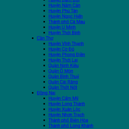
Huyện Năm Căn
Huyện Phú Tân
Huyện Ngọc Hiển
Thành phố Cà Mau
Huyện U Minh
Huyện Thới Bình
Cần Thơ
Huyện Vĩnh Thạnh
Huyện Cờ Đỏ
Huyện Phong Điền
Huyện Thới Lai
Quận Ninh Kiều
Quận Ô Môn
Quận Bình Thuỷ
Quận Cái Răng
Quận Thốt Nốt
Đồng Nai
Huyện Cẩm Mỹ
Huyện Long Thành
Huyện Xuân Lộc
Huyện Nhơn Trạch
Thành phố Biên Hòa
Thành phố Long Khánh