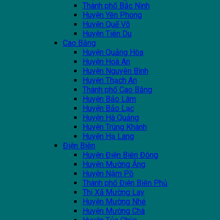
Thành phố Bắc Ninh
Huyện Yên Phong
Huyện Quế Võ
Huyện Tiên Du
Cao Bằng
Huyện Quảng Hòa
Huyện Hoà An
Huyện Nguyên Bình
Huyện Thạch An
Thành phố Cao Bằng
Huyện Bảo Lâm
Huyện Bảo Lạc
Huyện Hà Quảng
Huyện Trùng Khánh
Huyện Hạ Lang
Điện Biên
Huyện Điện Biên Đông
Huyện Mường Ảng
Huyện Nậm Pồ
Thành phố Điện Biên Phủ
Thị Xã Mường Lay
Huyện Mường Nhé
Huyện Mường Chà