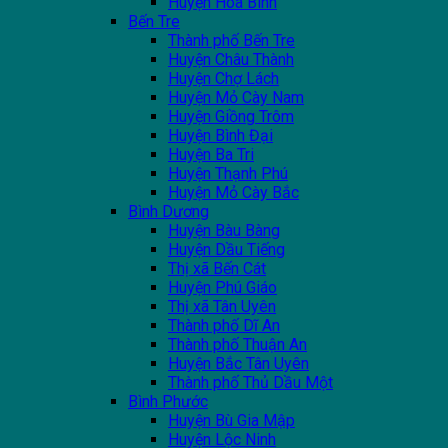
Huyện Hoà Bình
Bến Tre
Thành phố Bến Tre
Huyện Châu Thành
Huyện Chợ Lách
Huyện Mỏ Cày Nam
Huyện Giồng Trôm
Huyện Bình Đại
Huyện Ba Tri
Huyện Thạnh Phú
Huyện Mỏ Cày Bắc
Bình Dương
Huyện Bàu Bàng
Huyện Dầu Tiếng
Thị xã Bến Cát
Huyện Phú Giáo
Thị xã Tân Uyên
Thành phố Dĩ An
Thành phố Thuận An
Huyện Bắc Tân Uyên
Thành phố Thủ Dầu Một
Bình Phước
Huyện Bù Gia Mập
Huyện Lộc Ninh