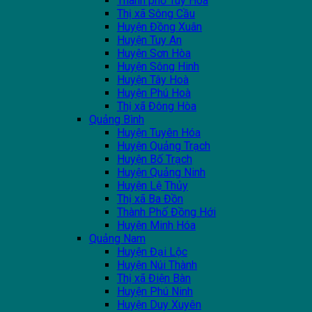
Thành phố Tuy Hoà
Thị xã Sông Cầu
Huyện Đồng Xuân
Huyện Tuy An
Huyện Sơn Hòa
Huyện Sông Hinh
Huyện Tây Hoà
Huyện Phú Hoà
Thị xã Đông Hòa
Quảng Bình
Huyện Tuyên Hóa
Huyện Quảng Trạch
Huyện Bố Trạch
Huyện Quảng Ninh
Huyện Lệ Thủy
Thị xã Ba Đồn
Thành Phố Đồng Hới
Huyện Minh Hóa
Quảng Nam
Huyện Đại Lộc
Huyện Núi Thành
Thị xã Điện Bàn
Huyện Phú Ninh
Huyện Duy Xuyên