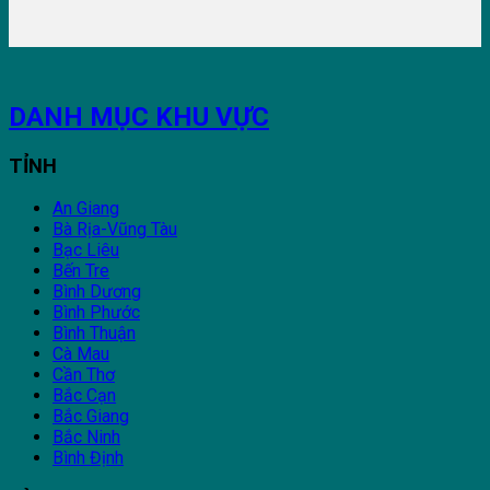
DANH MỤC KHU VỰC
TỈNH
An Giang
Bà Rịa-Vũng Tàu
Bạc Liêu
Bến Tre
Bình Dương
Bình Phước
Bình Thuận
Cà Mau
Cần Thơ
Bắc Cạn
Bắc Giang
Bắc Ninh
Bình Định