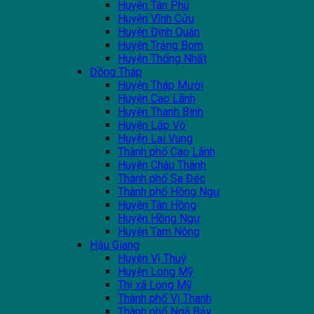
Huyện Tân Phú
Huyện Vĩnh Cửu
Huyện Định Quán
Huyện Trảng Bom
Huyện Thống Nhất
Đồng Tháp
Huyện Tháp Mười
Huyện Cao Lãnh
Huyện Thanh Bình
Huyện Lấp Vò
Huyện Lai Vung
Thành phố Cao Lãnh
Huyện Châu Thành
Thành phố Sa Đéc
Thành phố Hồng Ngự
Huyện Tân Hồng
Huyện Hồng Ngự
Huyện Tam Nông
Hậu Giang
Huyện Vị Thuỷ
Huyện Long Mỹ
Thị xã Long Mỹ
Thành phố Vị Thanh
Thành phố Ngã Bảy