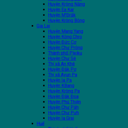
Huyện Krông Năng
Huyện Ea Kar
Huyện M'Đrắk
Huyện Krông Bông
Gia Lai
Huyện Mang Yang
Huyện Kông Chro
Huyện Đức Cơ
Huyện Chư Prông
Thành phố Pleiku
Huyện Chư Sê
Thị xã An Khê
Huyện Đăk Pơ
Thị xã Ayun Pa
Huyện Ia Pa
Huyện KBang
Huyện Krông Pa
Huyện Đăk Đoa
Huyện Phú Thiện
Huyện Chư Păh
Huyện Chư Pưh
Huyện Ia Grai
Huế