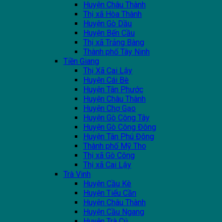
Huyện Châu Thành
Thị xã Hòa Thành
Huyện Gò Dầu
Huyện Bến Cầu
Thị xã Trảng Bàng
Thành phố Tây Ninh
Tiền Giang
Thị Xã Cai Lậy
Huyện Cái Bè
Huyện Tân Phước
Huyện Châu Thành
Huyện Chợ Gạo
Huyện Gò Công Tây
Huyện Gò Công Đông
Huyện Tân Phú Đông
Thành phố Mỹ Tho
Thị xã Gò Công
Thị xã Cai Lậy
Trà Vinh
Huyện Cầu Kè
Huyện Tiểu Cần
Huyện Châu Thành
Huyện Cầu Ngang
Huyện Trà Cú