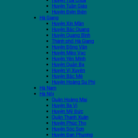
Huyện Tủa Chùa
Huyện Tuần Giáo
Huyện Điện Biên
Hà Giang
Huyện Xín Mần
Huyện Bắc Quang
Huyện Quang Bình
Thành phố Hà Giang
Huyện Đồng Văn
Huyện Mèo Vạc
Huyện Yên Minh
Huyện Quản Bạ
Huyện Vị Xuyên
Huyện Bắc Mê
Huyện Hoàng Su Phì
Hà Nam
Hà Nội
Quận Hoàng Mai
Huyện Ba Vì
Huyện Mỹ Đức
Quận Thanh Xuân
Huyện Phúc Thọ
Huyện Sóc Sơn
Huyện Đan Phượng