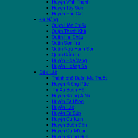
Huyện Vĩnh Thạnh
Huyện Tây Sơn
Huyện Phù Cát
Đà Nẵng
Quận Liên Chiểu
Quận Thanh Khê
Quận Hải Châu
Quận Sơn Trà
Quận Ngũ Hành Sơn
Quận Cẩm Lệ
Huyện Hòa Vang
Huyện Hoàng Sa
Đắk Lắk
Thành phố Buôn Ma Thuột
Huyện Krông Pắc
Thị Xã Buôn Hồ
Huyện Krông A Na
Huyện Ea H'leo
Huyện Lắk
Huyện Ea Súp
Huyện Cư Kuin
Huyện Buôn Đôn
Huyện Cư M'gar
Huyện Krông Búk