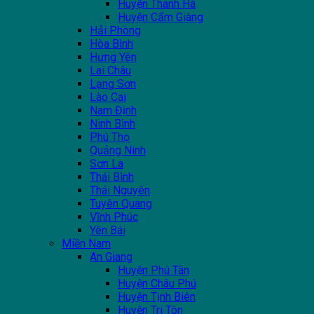
Huyện Thanh Hà
Huyện Cẩm Giàng
Hải Phòng
Hòa Bình
Hưng Yên
Lai Châu
Lạng Sơn
Lào Cai
Nam Định
Ninh Bình
Phú Thọ
Quảng Ninh
Sơn La
Thái Bình
Thái Nguyên
Tuyên Quang
Vĩnh Phúc
Yên Bái
Miền Nam
An Giang
Huyện Phú Tân
Huyện Châu Phú
Huyện Tịnh Biên
Huyện Tri Tôn