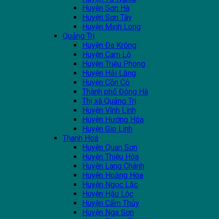
Huyện Sơn Hà
Huyện Sơn Tây
Huyện Minh Long
Quảng Trị
Huyện Đa Krông
Huyện Cam Lộ
Huyện Triệu Phong
Huyện Hải Lăng
Huyện Cồn Cỏ
Thành phố Đông Hà
Thị xã Quảng Trị
Huyện Vĩnh Linh
Huyện Hướng Hóa
Huyện Gio Linh
Thanh Hoá
Huyện Quan Sơn
Huyện Thiệu Hóa
Huyện Lang Chánh
Huyện Hoằng Hóa
Huyện Ngọc Lặc
Huyện Hậu Lộc
Huyện Cẩm Thủy
Huyện Nga Sơn