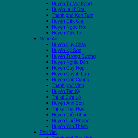
Huyện Tu Mơ Rông
Huyện Ia H' Drai
Thành phố Kon Tum
Huyện Đắk Glei
Huyện Ngọc Hồi
Huyện Đắk Tô
Nghệ An
Huyện Quỳ Châu
Huyện Kỳ Sơn
Huyện Tương Dương
Huyện Nghĩa Đàn
Huyện Quỳ Hợp
Huyện Quỳnh Lưu
Huyện Con Cuông
Thành phố Vinh
Huyện Tân Kỳ
Thị xã Cửa Lò
Huyện Anh Sơn
Thị xã Thái Hoà
Huyện Diễn Châu
Huyện Quế Phong
Huyện Yên Thành
Phú Yên