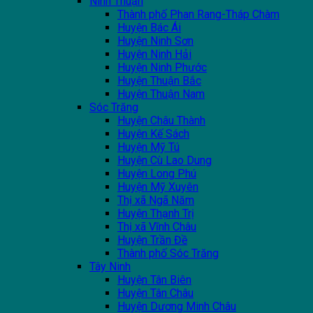
Ninh Thuận
Thành phố Phan Rang-Tháp Chàm
Huyện Bác Ái
Huyện Ninh Sơn
Huyện Ninh Hải
Huyện Ninh Phước
Huyện Thuận Bắc
Huyện Thuận Nam
Sóc Trăng
Huyện Châu Thành
Huyện Kế Sách
Huyện Mỹ Tú
Huyện Cù Lao Dung
Huyện Long Phú
Huyện Mỹ Xuyên
Thị xã Ngã Năm
Huyện Thạnh Trị
Thị xã Vĩnh Châu
Huyện Trần Đề
Thành phố Sóc Trăng
Tây Ninh
Huyện Tân Biên
Huyện Tân Châu
Huyện Dương Minh Châu