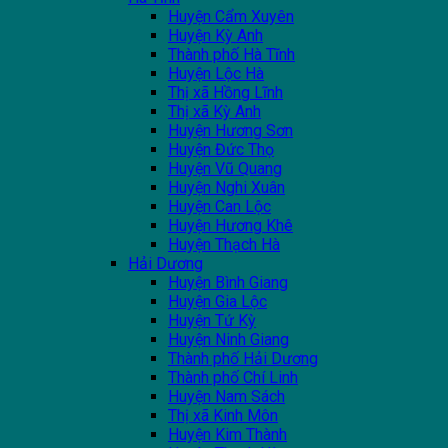
Huyện Cẩm Xuyên
Huyện Kỳ Anh
Thành phố Hà Tĩnh
Huyện Lộc Hà
Thị xã Hồng Lĩnh
Thị xã Kỳ Anh
Huyện Hương Sơn
Huyện Đức Thọ
Huyện Vũ Quang
Huyện Nghi Xuân
Huyện Can Lộc
Huyện Hương Khê
Huyện Thạch Hà
Hải Dương
Huyện Bình Giang
Huyện Gia Lộc
Huyện Tứ Kỳ
Huyện Ninh Giang
Thành phố Hải Dương
Thành phố Chí Linh
Huyện Nam Sách
Thị xã Kinh Môn
Huyện Kim Thành