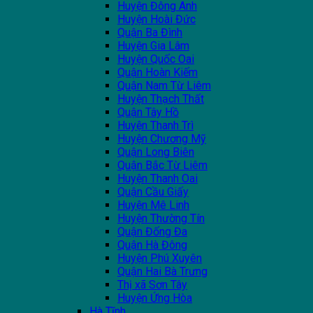
Huyện Đông Anh
Huyện Hoài Đức
Quận Ba Đình
Huyện Gia Lâm
Huyện Quốc Oai
Quận Hoàn Kiếm
Quận Nam Từ Liêm
Huyện Thạch Thất
Quận Tây Hồ
Huyện Thanh Trì
Huyện Chương Mỹ
Quận Long Biên
Quận Bắc Từ Liêm
Huyện Thanh Oai
Quận Cầu Giấy
Huyện Mê Linh
Huyện Thường Tín
Quận Đống Đa
Quận Hà Đông
Huyện Phú Xuyên
Quận Hai Bà Trưng
Thị xã Sơn Tây
Huyện Ứng Hòa
Hà Tĩnh