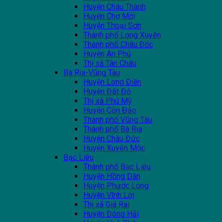
Huyện Châu Thành
Huyện Chợ Mới
Huyện Thoại Sơn
Thành phố Long Xuyên
Thành phố Châu Đốc
Huyện An Phú
Thị xã Tân Châu
Bà Rịa-Vũng Tàu
Huyện Long Điền
Huyện Đất Đỏ
Thị xã Phú Mỹ
Huyện Côn Đảo
Thành phố Vũng Tàu
Thành phố Bà Rịa
Huyện Châu Đức
Huyện Xuyên Mộc
Bạc Liêu
Thành phố Bạc Liêu
Huyện Hồng Dân
Huyện Phước Long
Huyện Vĩnh Lợi
Thị xã Giá Rai
Huyện Đông Hải