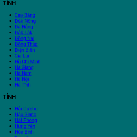
TỈNH
Cao Bằng
Đắk Nông
Đà Nẵng
Đắk Lắk
Đồng Nai
Đồng Tháp
Điện Biên
Gia Lai
Hồ Chí Minh
Hà Giang
Hà Nam
Hà Nội
Hà Tĩnh
TỈNH
Hải Dương
Hậu Giang
Hải Phòng
Hưng Yên
Hòa Bình