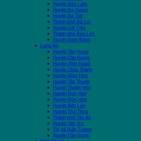
Huyện Bảo Lâm
Huyện Đạ Huoai
Huyện Đạ Tẻh
Thành phố Đà Lạt
Huyện Cát Tiên
Thành phố Bảo Lộc
Huyện Đam Rông
Long An
Huyện Tân Hưng
Huyện Cần Giuộc
Huyện Vĩnh Hưng
Huyện Châu Thành
Huyện Mộc Hóa
Huyện Tân Thạnh
Huyện Thạnh Hóa
Huyện Đức Huệ
Huyện Đức Hòa
Huyện Bến Lức
Huyện Thủ Thừa
Thành phố Tân An
Huyện Tân Trụ
Thị xã Kiến Tường
Huyện Cần Đước