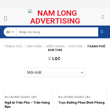
Skip
to
content
Tìm
kiếm:
TRANG CHỦ
/
SẢN PHẨM
/
MIỀN TRUNG
/
KON TUM
/
THÀNH PHỐ
KON TUM
LỌC
BILLBOARD QUẢNG CÁO
BILLBOARD QUẢNG CÁO
Ngã tư Trần Phú – Trần Hưng
Trục đường Phan Đình Phùng
Đạo