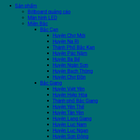
Sản phẩm
Billboard quảng cáo
Màn hình LED
Miền Bắc
Bắc Cạn
Huyện Chợ Mới
Huyện Na Rì
Thành Phố Bắc Kạn
Huyện Pác Nặm
Huyện Ba Bể
Huyện Ngân Sơn
Huyện Bạch Thông
Huyện Chợ Đồn
Bắc Giang
Huyện Việt Yên
Huyện Hiệp Hòa
Thành phố Bắc Giang
Huyện Yên Thế
Huyện Tân Yên
Huyện Lạng Giang
Huyện Lục Nam
Huyện Lục Ngạn
Huyện Sơn Động