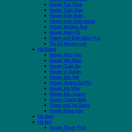
Huyện Tủa Chùa
Huyện Tuần Giáo
Huyện Điện Biên
Huyện Điện Biên Đông
Huyện Mường Ảng
Huyện Nậm Pồ
Thành phố Điện Biên Phủ
Thị Xã Mường Lay
Hà Giang
Huyện Mèo Vạc
Huyện Yên Minh
Huyện Quản Bạ
Huyện Vị Xuyên
Huyện Bắc Mê
Huyện Hoàng Su Phì
Huyện Xín Mần
Huyện Bắc Quang
Huyện Quang Bình
Thành phố Hà Giang
Huyện Đồng Văn
Hà Nam
Hà Nội
Huyện Thạch Thất