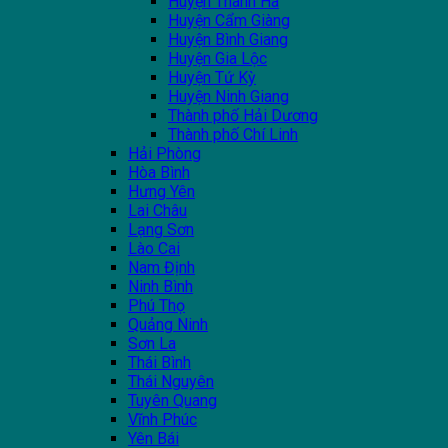
Huyện Thanh Hà
Huyện Cẩm Giàng
Huyện Bình Giang
Huyện Gia Lộc
Huyện Tứ Kỳ
Huyện Ninh Giang
Thành phố Hải Dương
Thành phố Chí Linh
Hải Phòng
Hòa Bình
Hưng Yên
Lai Châu
Lạng Sơn
Lào Cai
Nam Định
Ninh Bình
Phú Thọ
Quảng Ninh
Sơn La
Thái Bình
Thái Nguyên
Tuyên Quang
Vĩnh Phúc
Yên Bái