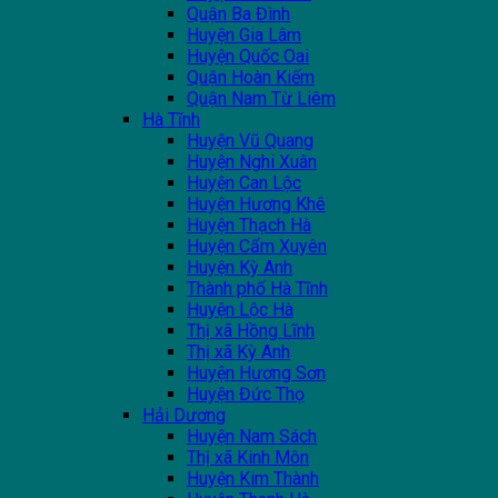
Quận Ba Đình
Huyện Gia Lâm
Huyện Quốc Oai
Quận Hoàn Kiếm
Quận Nam Từ Liêm
Hà Tĩnh
Huyện Vũ Quang
Huyện Nghi Xuân
Huyện Can Lộc
Huyện Hương Khê
Huyện Thạch Hà
Huyện Cẩm Xuyên
Huyện Kỳ Anh
Thành phố Hà Tĩnh
Huyện Lộc Hà
Thị xã Hồng Lĩnh
Thị xã Kỳ Anh
Huyện Hương Sơn
Huyện Đức Thọ
Hải Dương
Huyện Nam Sách
Thị xã Kinh Môn
Huyện Kim Thành