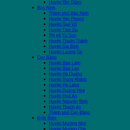
Huyện Yên Dũng
Bắc Ninh
Thành phố Bắc Ninh
Huyện Yên Phong
Huyện Quế Võ
Huyện Tiên Du
Thị xã Từ Sơn
Huyện Thuận Thành
Huyện Gia Bình
Huyện Lương Tài
Cao Bằng
Huyện Bảo Lâm
Huyện Bảo Lạc
Huyện Hà Quảng
Huyện Trùng Khánh
Huyện Hạ Lang
Huyện Quảng Hòa
Huyện Hoà An
Huyện Nguyên Bình
Huyện Thạch An
Thành phố Cao Bằng
Điện Biên
Huyện Mường Nhé
Huyện Mường Chà