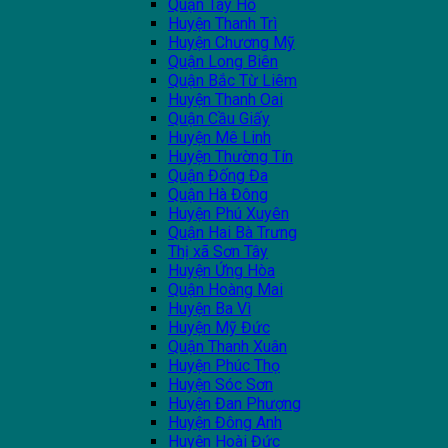
Quận Tây Hồ
Huyện Thanh Trì
Huyện Chương Mỹ
Quận Long Biên
Quận Bắc Từ Liêm
Huyện Thanh Oai
Quận Cầu Giấy
Huyện Mê Linh
Huyện Thường Tín
Quận Đống Đa
Quận Hà Đông
Huyện Phú Xuyên
Quận Hai Bà Trưng
Thị xã Sơn Tây
Huyện Ứng Hòa
Quận Hoàng Mai
Huyện Ba Vì
Huyện Mỹ Đức
Quận Thanh Xuân
Huyện Phúc Thọ
Huyện Sóc Sơn
Huyện Đan Phượng
Huyện Đông Anh
Huyện Hoài Đức