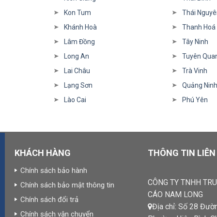
Kon Tum
Thái Nguyê
Khánh Hoà
Thanh Hoá
Lâm Đồng
Tây Ninh
Long An
Tuyên Qua
Lai Châu
Trà Vinh
Lạng Sơn
Quảng Nin
Lào Cai
Phú Yên
KHÁCH HÀNG
THÔNG TIN LIÊN
Chính sách bảo hành
CÔNG TY TNHH TR
Chính sách bảo mật thông tin
CÁO NAM LONG
Chính sách đổi trả
Địa chỉ: Số 28 Đườ
Chính sách vận chuyển