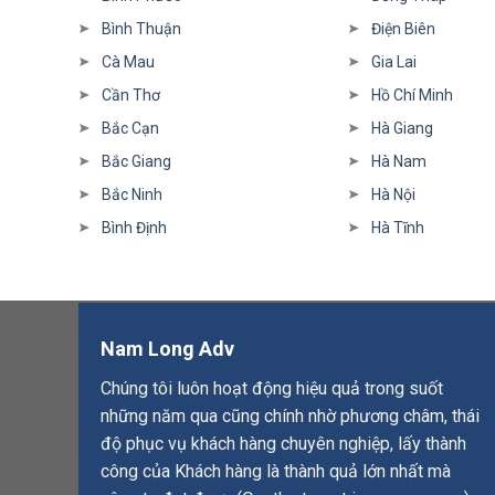
Bình Thuận
Điện Biên
Cà Mau
Gia Lai
Cần Thơ
Hồ Chí Minh
Bắc Cạn
Hà Giang
Bắc Giang
Hà Nam
Bắc Ninh
Hà Nội
Bình Định
Hà Tĩnh
Nam Long Adv
Chúng tôi luôn hoạt động hiệu quả trong suốt
những năm qua cũng chính nhờ phương châm, thái
độ phục vụ khách hàng chuyên nghiệp, lấy thành
công của Khách hàng là thành quả lớn nhất mà