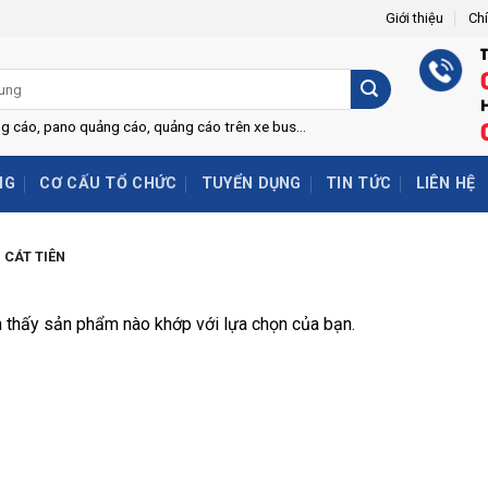
Giới thiệu
Ch
H
ng cáo, pano quảng cáo, quảng cáo trên xe bus...
NG
CƠ CẤU TỔ CHỨC
TUYỂN DỤNG
TIN TỨC
LIÊN HỆ
 CÁT TIÊN
 thấy sản phẩm nào khớp với lựa chọn của bạn.