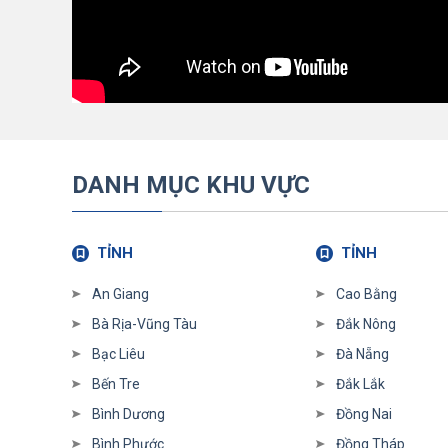
DANH MỤC KHU VỰC
TỈNH
TỈNH
An Giang
Cao Bằng
Bà Rịa-Vũng Tàu
Đắk Nông
Bạc Liêu
Đà Nẵng
Bến Tre
Đắk Lắk
Bình Dương
Đồng Nai
Bình Phước
Đồng Tháp