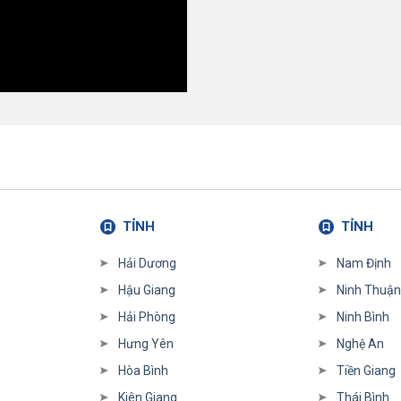
TỈNH
TỈNH
Hải Dương
Nam Định
Hậu Giang
Ninh Thuận
Hải Phòng
Ninh Bình
Hưng Yên
Nghệ An
Hòa Bình
Tiền Giang
Kiên Giang
Thái Bình