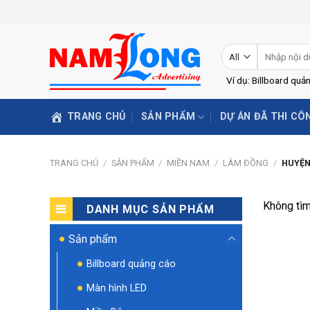
Skip
to
content
Tìm
kiếm:
Ví dụ: Billboard quả
TRANG CHỦ
SẢN PHẨM
DỰ ÁN ĐÃ THI CÔ
TRANG CHỦ
/
SẢN PHẨM
/
MIỀN NAM
/
LÂM ĐỒNG
/
HUYỆN
Không tìm
DANH MỤC SẢN PHẨM
Sản phẩm
Billboard quảng cáo
Màn hình LED