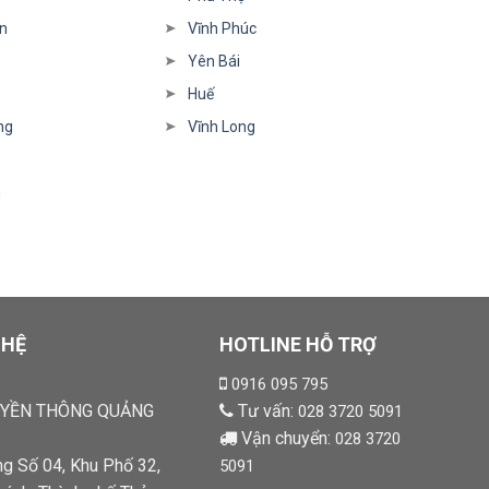
n
Vĩnh Phúc
Yên Bái
Huế
ng
Vĩnh Long
h
 HỆ
HOTLINE HỖ TRỢ
0916 095 795
UYỀN THÔNG QUẢNG
Tư vấn:
028 3720 5091
Vận chuyển:
028 3720
ng Số 04, Khu Phố 32,
5091